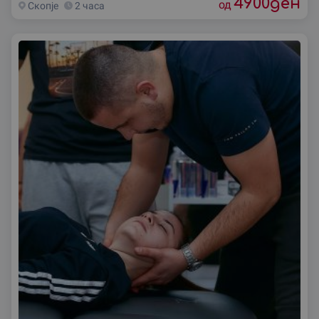
4900
ден
од
Скопjе
2 часа