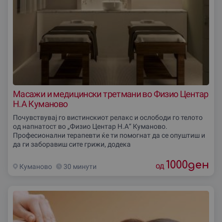
Масажи и медицински третмани во Физио Центар
Н.А Куманово
Почувствувај го вистинскиот релакс и ослободи го телото
од напнатост во „Физио Центар Н.А“ Куманово.
Професионални терапевти ќе ти помогнат да се опуштиш и
да ги заборавиш сите грижи, додека
1000
ден
од
Куманово
30 минути