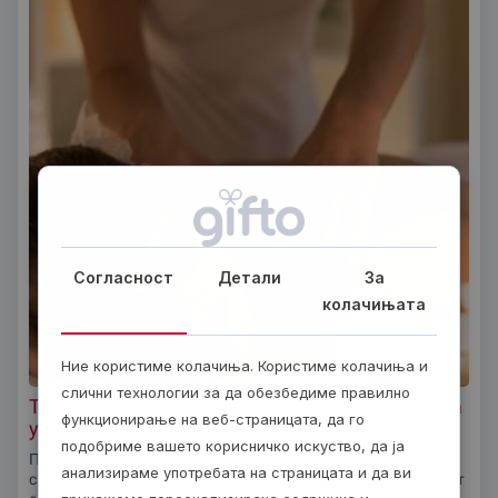
Согласност
Детали
За
колачињата
Ние користиме колачиња. Користиме колачиња и
слични технологии за да обезбедиме правилно
Третмани за убавина и релаксација во салонот за
функционирање на веб-страницата, да го
убавина Harmony of Beauty во Скопје
подобриме вашето корисничко искуство, да ја
Подарете момент на чиста среќа и нега со ваучер за
анализираме употребата на страницата и да ви
салонот за убавина „Harmony of Beauty“ во Скопје! Салонот