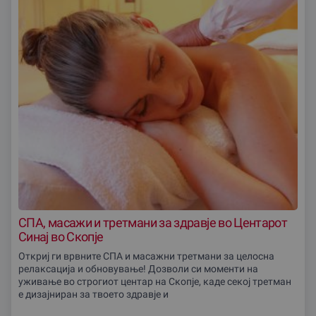
СПА, масажи и третмани за здравjе во Центарот
Синај во Скопjе
Откриј ги врвните СПА и масажни третмани за целосна
релаксација и обновување! Дозволи си моменти на
уживање во строгиот центар на Скопје, каде секој третман
е дизајниран за твоето здравје и