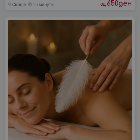
650
ден
од
Скопjе
15 минути