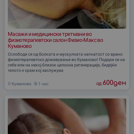
Масажи и медицински третмани во
физиотерапевтски салон Физио-Макс во
Куманово
Ослободи се од болката и мускулната напнатост со врвно
физиотерапевтско доживување во Куманово! Подари си на
себе или на некој близок целосна регенерација, бидејќи
телото е храм кој заслужува
600
ден
од
Куманово
1 час