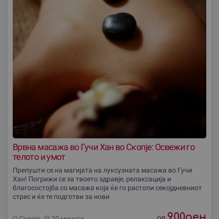
за сите! Овозможете си момент за себе со масажа
во врвни студија (studio za masaza Skopje) или
посетете релакс масажа во Valijant masaza или
Üsküp masaj salonu. Масажите се достапни по
различни цени (masaza cena), а нудиме и ваучери
за масажи (vauceri za masazu) како совршен
подарок.
Nëse dëshironi një masazh relaksues në Shkup, shikoni
ofertat tona ekskluzive për një përvojë të
paharrueshme!
Looking for the best massage in Skopje? Discover our
top offers and enjoy a relaxing spa experience with
Gifto.mk!
Врвна масажа во Гучи Хан во Скопје: Освежи го
телото и умот
Препушти се на магијата на луксузната масажа во Гучи
Хан! Погрижи се за твоето здравје, релаксација и
благосостојба со масажа која ќе го растопи секојдневниот
стрес и ќе те подготви за нови
900
ден
од
Скопjе
20 минути