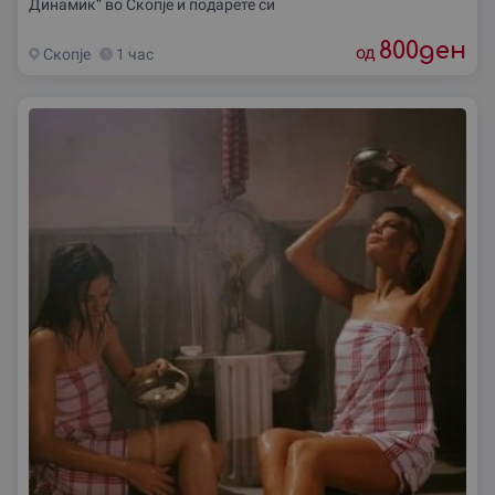
Динамик“ во Скопје и подарете си
800
ден
од
Скопjе
1 час