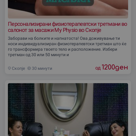
Персонализирани физиотерапевтски третмани во
салонот за масажи My Physio во Скопје
Заборави на болките и напнатоста! Ова доживување ти
носи индивидуализиран физиотерапевтски третман што ќе
го трансформира твоето тело и расположение. Избери
третман од 30 или 50 минути и
1200
ден
од
Скопjе
30 минути