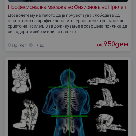
Професионална масажа во Физионова во Прилеп
Дозволете му на телото да ја почувствува слободата од
напнатоста со професионалните терапевтски третмани во
срцето на Прилеп. Ова доживување е совршена прилика да
си подарите себеси или на вашите
950
ден
од
Прилеп
1 час