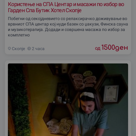
Користење на СПА Центар и масажи по избор во
Гарден Спа Бутик Хотел Скопје
Побегни од секојдневието со релаксирачко доживување во
врвниот СПА центар кој нуди базен со џакузи, Финска сауна
и музикотерапија. Додади и совршена масажа по избор за
комплетно
1500
ден
од
Скопjе
2 часа