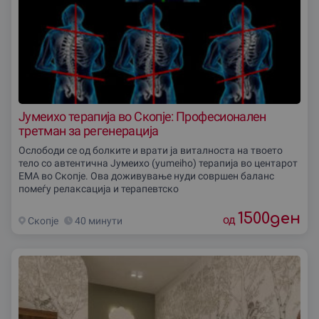
Јумеихо терапија во Скопје: Професионален
третман за регенерација
Ослободи се од болките и врати ја виталноста на твоето
тело со автентична Јумеихо (yumeiho) терапија во центарот
ЕМА во Скопје. Ова доживување нуди совршен баланс
помеѓу релаксација и терапевтско
1500
ден
од
Скопjе
40 минути