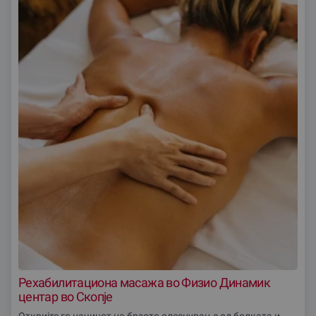
Рехабилитациона масажа во Физио Динамик
центар во Скопjе
Откријте го начинот на брзото олеснување од болката и