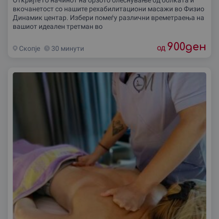
вкочанетост со нашите рехабилитациони масажи во Физио
Динамик центар. Избери помеѓу различни времетраења на
вашиот идеален третман во
900
ден
од
Скопjе
30 минути