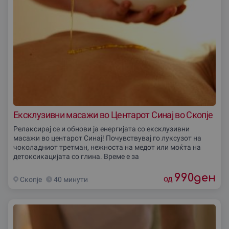
Ексклузивни масажи во Центарот Синај во Скопjе
Релаксирај се и обнови ја енергијата со ексклузивни
масажи во центарот Синај! Почувствувај го луксузот на
чоколадниот третман, нежноста на медот или моќта на
детоксикацијата со глина. Време е за
990
ден
од
Скопjе
40 минути