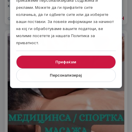
е оаза каде телото и духот се среќаваат во совршена
прикажеме персонализирана содржина и
хармонија. Изберете го идеалниот
реклами. Можете да ги прифатите сите
колачиња, да ги одбиете сите или да изберете
600
ден
од
Скопjе
1 час
ваши поставки. За повеќе информации за начинот
на кој ги обработуваме вашите податоци, ве
молиме посетете ја нашата Политика за
приватност.
Прифаќам
Персонализирај