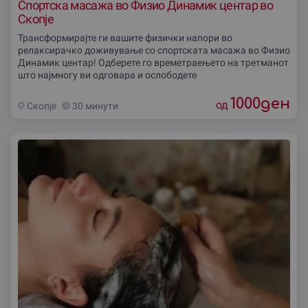
Спортска масажа во Физио Динамик центар во
Скопjе
Трансформирајте ги вашите физички напори во
релаксирачко доживување со спортската масажа во Физио
Динамик центар! Одберете го времетраењето на третманот
што најмногу ви одговара и ослободете
1000
ден
од
Скопjе
30 минути