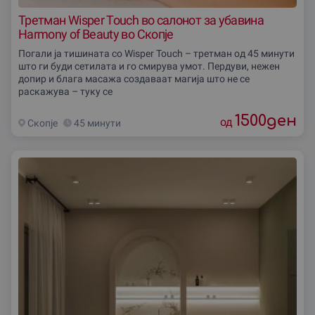
Третман Wisper Touch во салонот за убавина
Harmony of Beauty во Скопје
Погали ја тишината со Wisper Touch – третман од 45 минути
што ги буди сетилата и го смирува умот. Пердуви, нежен
допир и блага масажа создаваат магија што не се
раскажува – туку се
1500
ден
од
Скопjе
45 минути