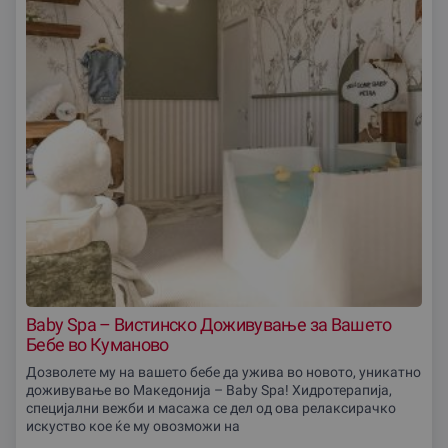
Baby Spa – Вистинско Доживување за Вашето
Бебе во Куманово
Дозволете му на вашето бебе да ужива во новото, уникатно
доживување во Македонија – Baby Spa! Хидротерапија,
специјални вежби и масажа се дел од ова релаксирачко
искуство кое ќе му овозможи на