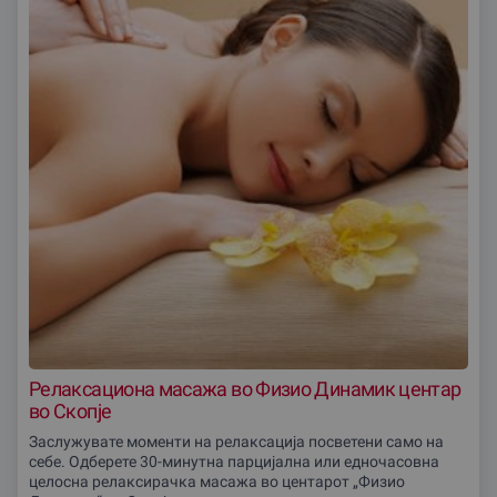
Релаксациона масажа во Физио Динамик центар
во Скопjе
Заслужувате моменти на релаксација посветени само на
себе. Одберете 30-минутна парцијална или едночасовна
целосна релаксирачка масажа во центарот „Физио