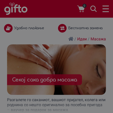
0
Бесплатна замена
1 година важност
/
Идеи
/
Масажа
Секој сака добра масажа
Разгалете го саканиот, вашиот пријател, колега или
роднина со нешто оригинално за посебна пригода
–
ваучер за подарок за масажа
.