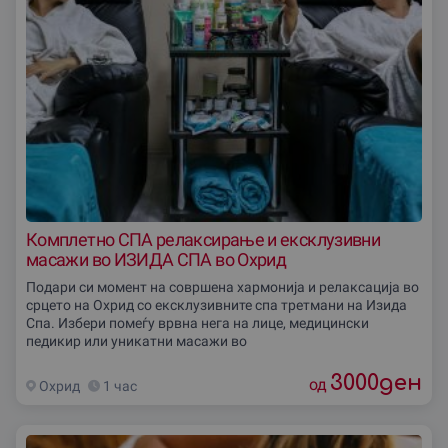
Комплетно СПА релаксирање и ексклузивни
масажи во ИЗИДА СПА во Охрид
Подари си момент на совршена хармонија и релаксација во
срцето на Охрид со ексклузивните спа третмани на Изида
Спа. Избери помеѓу врвна нега на лице, медицински
педикир или уникатни масажи во
3000
ден
од
Охрид
1 час