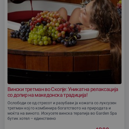
Вински третман во Скопjе: Уникатна релаксација
со допир на македонска традиција!
Ослободи се од стресот и разубави ја кожата со луксузен
третман кој го комбинира богатството на природата и
моќта на виното. Искусете винска терапија во Garden Spa
бутик хотел – единствено