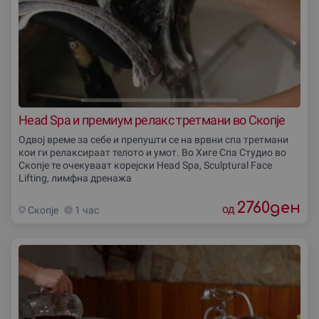
Head Spa и премиум релакс третмани во Скопје
Одвој време за себе и препушти се на врвни спа третмани
кои ги релаксираат телото и умот. Во Хиге Спа Студио во
Скопје те очекуваат корејски Head Spa, Sculptural Face
Lifting, лимфна дренажа
2760
ден
од
Скопjе
1 час