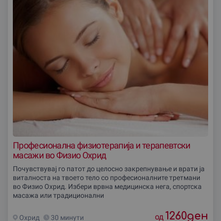
Професионална физиотерапија и терапевтски
масажи во Физио Охрид
Почувствувај го патот до целосно закрепнување и врати ја
виталноста на твоето тело со професионалните третмани
во Физио Охрид. Избери врвна медицинска нега, спортска
масажа или традиционални
1260
ден
од
Охрид
30 минути