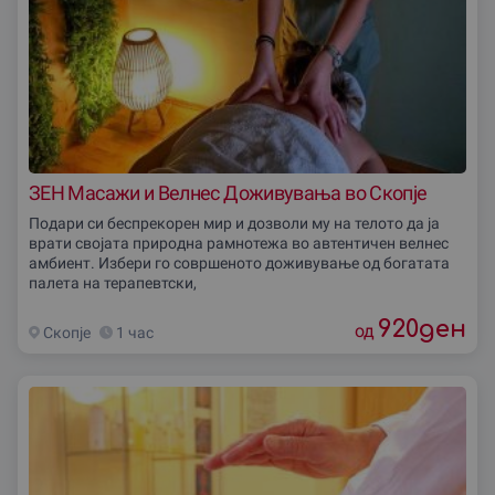
ЗЕН Масажи и Велнес Доживувања во Скопје
Подари си беспрекорен мир и дозволи му на телото да ја
врати својата природна рамнотежа во автентичен велнес
амбиент. Избери го совршеното доживување од богатата
палета на терапевтски,
920
ден
од
Скопjе
1 час