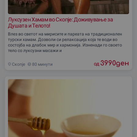
Луксузен Хамам во Скопје: Доживување за
Душата и Телото!
Влез во светот на мирисите и пареата на традиционален
турски хамам. Дозволи си релаксација која те води во
состојба на длабок мир и хармонија. Изненади го своето
тело со луксузни масажи и
3990
ден
од
Скопjе
80 минути