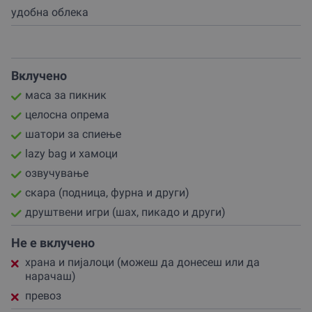
✅ lazy bag и хамоци
удобна облека
✅ озвучување
✅ скара (подница, фурна и други)
✅ друштвени игри (шах, пикадо и други)
Вклучено
Можеш да донесеш своја храна или да нарачаш од
локални ресторани – со достава со доплата на лице
маса за пикник
место.
целосна опрема
Атмосферата е збогатена со друштвени игри: шах,
шатори за спиење
пикадо и други изненадувања.
lazy bag и хамоци
Паркинг има, а времето на пристигнување и
озвучување
заминување се договара директно со партнерот кога
скара (подница, фурна и други)
ќе барате резервацијата на вашиот ваучер.
друштвени игри (шах, пикадо и други)
Подари природа, подари дружба!
Не е вклучено
Подари доживување што не се заборава!
храна и пијалоци (можеш да донесеш или да
Совршен ваучер за парови, пријатели, тимбилдинзи
нарачаш)
или семејни собири.
превоз