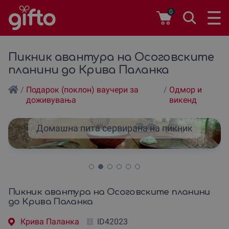
0
Пикник авантура на Осоговските
планини до Крива Паланка
/
Подарок (поклон) ваучери за
/
Одмор и
доживувања
викенд
Домашна пита сервирана на пикник
Пикник авантура на Осоговските планини
до Крива Паланка
Крива Паланка
ID42023