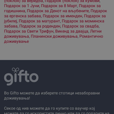
(поклон) за веридба
,
Подарок (поклон) за кумови
,
Подарок за 1 Јуни
,
Подарок за 8 Март
,
Подарок за
годишнина
,
Подарок за Денот на вљубените
,
Подарок
за ергенска забава
,
Подарок за именден
,
Подарок за
јубилеј
,
Подарок за матурант
,
Подарок за моминска
забава
,
Подарок за роденден
,
Подарок за свадба
,
Подарок за Свети Трифун
,
Викенд за двајца
,
Летни
доживувања
,
Планински доживувања
,
Романтично
доживување
Во Gifto можете да изберете стотици незаборавни
доживувања!
Секое од нив можете да го купите со ваучер кој
можете да го искористите лично или да го подарите на