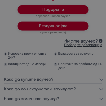
Подарете
персонализиран ваучер
Резервирајте
купи и резервирај
Имате ваучер?
Побарајте резервација
Испорака преку е-пошта
Брза достава со курир
24/7
Валидност од 12 месеци
Политика за враќање од 14
дена
Како да купите ваучер?
Како да го искористам ваучерот?
Како да замените ваучер?