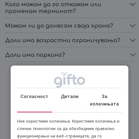
Кога можам да го откажам или
променам терминот?
Можам ли да донесам своја храна?
Дали има возрастни ограничувања?
Дали има паркинг?
Биди модерен, подари ваучер
Согласност
Детали
За
колачињата
Ние користиме колачиња. Користиме колачиња и
слични технологии за да обезбедиме правилно
функционирање на веб-страницата, да го