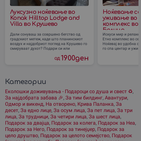
Луксузно ноќевање во
Ноќевање со 
Konak Hilltop Lodge and
уживање во
Villa во Крушево
комплекс во
Белица
Дали сонуваш за совршено бегство од
Искуси мир и релакс
градскиот метеж, каде што планинскиот
Етно комплекс во се
воздух и најдобриот поглед на Крушево го
Ноќевај во удобна со
смируваат духот? Подари си или
го спа центар и ужив
1900
ден
од
Категории
Еколошки доживувања - Подароци со душа и свест ♻️
,
За наjдобрата забава 🎉
,
За тим билдинг
,
Авантури
,
Одмор и викенд
,
На отворено
,
Крива Паланка
,
За
десет
,
За едно лице
,
За осум лица
,
За пет лица
,
За три
лица
,
За трудници
,
За четири лица
,
За шест лица
,
Подарок за двајца
,
Подарок за колега
,
Подарок за Неа
,
Подарок за Него
,
Подарок за тинејџер
,
Подарок за
цело друштво
,
Подарок за целото семејство
,
Подарок