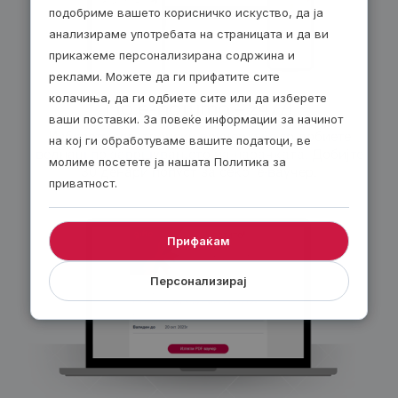
подобриме вашето корисничко искуство, да ја
анализираме употребата на страницата и да ви
прикажеме персонализирана содржина и
реклами. Можете да ги прифатите сите
колачиња, да ги одбиете сите или да изберете
По е-пошта – 24/7!
ваши поставки. За повеќе информации за начинот
Изберете електронски ваучер и ќе го добиете
на кој ги обработуваме вашите податоци, ве
веднаш по завршувањето на нарачката. Добијте
молиме посетете ја нашата Политика за
30 денари попуст за секој е-ваучер.
приватност.
Прифаќам
Персонализирај