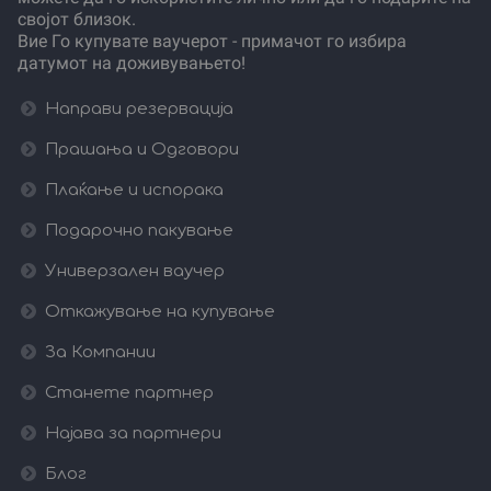
својот близок.
Вие Го купувате ваучерот - примачот го избира
датумот на доживувањето!
Направи резервација
Прашања и Одговори
Плаќање и испорака
Подарочно пакување
Универзален ваучер
Откажување на купување
За Компании
Станете партнер
Најава за партнери
Блог