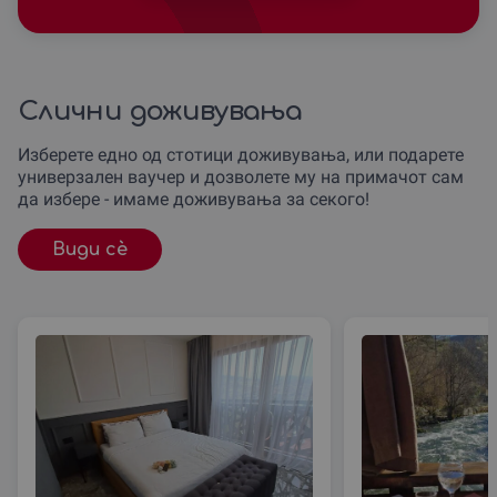
Слични доживувања
Изберете едно од стотици доживувања, или подарете
универзален ваучер и дозволете му на примачот сам
да избере - имаме доживувања за секого!
Види сè