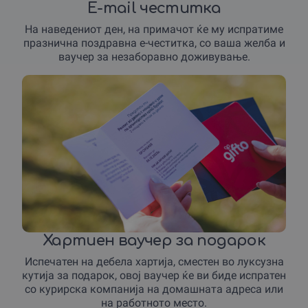
E-mail честитка
На наведениот ден, на примачот ќе му испратиме
празнична поздравна е-честитка, со ваша желба и
ваучер за незаборавно доживување.
Хартиен ваучер за подарок
Испечатен на дебела хартија, сместен во луксузна
кутија за подарок, овој ваучер ќе ви биде испратен
со курирска компанија на домашната адреса или
на работното место.