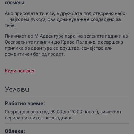
спомени
Ако природата ти е сè, а дружбата под отворено небо
– најголем луксуз, ова доживување е создадено за
тебе.
Пикникот во М Адвентуре парк, на зелените падини на
Осоговските планини до Крива Паланка, е совршена
прилика за авантура со друштво, семејство или
романтичен бег од градот.
Без разлика дали славиш роденден, годишнина или
едноставно сакаш да се исклучиш од технологијата –
Види повеќе
ова е твоето место.
Пикникот се одвива во природен амбиент подготвен
Услови
за целосно уживање.
Работно време:
Со ваучер за целодневен наем на маса (од 09:00 до
20:00 часот) те очекува комплетна опрема:
Според договор (од 09:00 до 20:00 часот), зимскиот
период пикникот не се одвива.
✅ маса за пикник
✅ целосна опрема
Облека:
✅ шатори за спиење