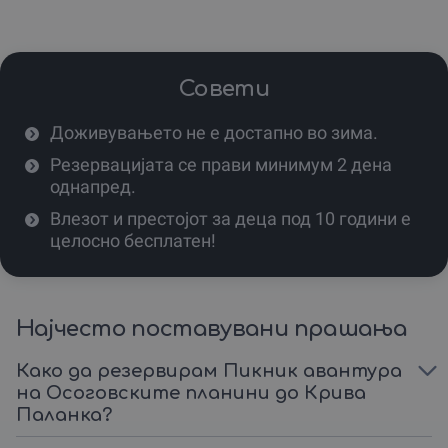
Пикникот на Осоговските Планини е идеален избор за
секој што сака малку мир, малку планина, и многу
спомени.
Купи подарок ваучер преку gifto.mk – и подари
Совети
незаборавна емоција!
Доживувањето не е достапно во зима.
Резервацијата се прави минимум 2 дена
однапред.
Влезот и престојот за деца под 10 години е
целосно бесплатен!
Најчесто поставувани прашања
Како да резервирам Пикник авантура
на Осоговските планини до Крива
Паланка?