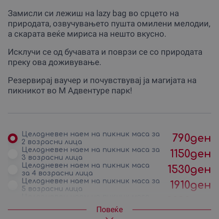
Замисли си лежиш на lazy bag во срцето на
природата, озвучувањето пушта омилени мелодии,
а скарата веќе мириса на нешто вкусно.
Исклучи се од бучавата и поврзи се со природата
преку ова доживување.
Резервирај ваучер и почувствувај ја магијата на
пикникот во М Адвентуре парк!
Целодневен наем на пикник маса за
790
ден
2 возрасни лица
Целодневен наем на пикник маса за
1150
ден
3 возрасни лица
Целодневен наем на пикник маса
1530
ден
за 4 возрасни лица
Целодневен наем на пикник маса за
1910
ден
5 возрасни лица
Целодневен наем на пикник маса
2290
ден
за 6 возрасни лица
Повеќе