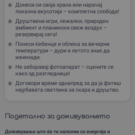
Донеси си своја храна или нарачај
локална вкусотија – комплетна слобода!
Друштвени игри, лежалки, природен
амбиент и планински свеж воздух –
резервирај сега!
Понеси ќебенце и облека за вечерни
температури – дури и летото знае да
изненади.
Не заборавај фотоапарат – сцените се
како од разгледница!
Договори време однапред за да ја фатиш
најубавата светлина за скара и друштво.
Подетално за доживувањето
Доживување што ќе те наполни со енергија и