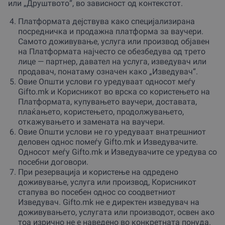
или „Друштвото“, во зависност од контекстот.
Платформата дејствува како специјализирана
посредничка и продажна платформа за ваучери.
Самото доживување, услуга или производ објавен
на Платформата најчесто се обезбедува од трето
лице — партнер, давател на услуга, изведувач или
продавач, понатаму означен како „Изведувач“.
Овие Општи услови го уредуваат односот меѓу
Gifto.mk и Корисникот во врска со користењето на
Платформата, купувањето ваучери, доставата,
плаќањето, користењето, продолжувањето,
откажувањето и замената на ваучери.
Овие Општи услови не го уредуваат внатрешниот
деловен однос помеѓу Gifto.mk и Изведувачите.
Односот меѓу Gifto.mk и Изведувачите се уредува со
посебни договори.
При резервација и користење на одредено
доживување, услуга или производ, Корисникот
стапува во посебен однос со соодветниот
Изведувач. Gifto.mk не е директен изведувач на
доживувањето, услугата или производот, освен ако
тоа изрично не е наведено во конкретната понуда.