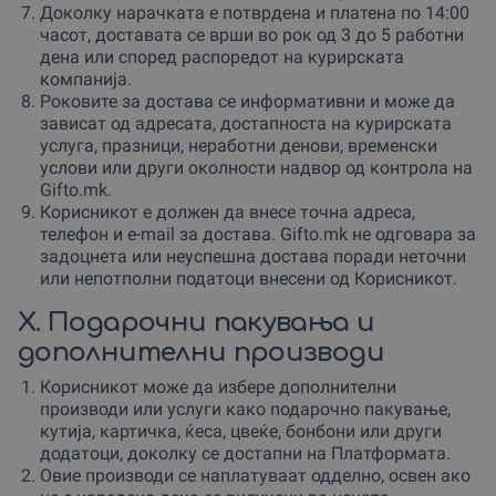
Доколку нарачката е потврдена и платена по 14:00
часот, доставата се врши во рок од 3 до 5 работни
дена или според распоредот на курирската
компанија.
Роковите за достава се информативни и може да
зависат од адресата, достапноста на курирската
услуга, празници, неработни денови, временски
услови или други околности надвор од контрола на
Gifto.mk.
Корисникот е должен да внесе точна адреса,
телефон и e-mail за достава. Gifto.mk не одговара за
задоцнета или неуспешна достава поради неточни
или непотполни податоци внесени од Корисникот.
X. Подарочни пакувања и
дополнителни производи
Корисникот може да избере дополнителни
производи или услуги како подарочно пакување,
кутија, картичка, ќеса, цвеќе, бонбони или други
додатоци, доколку се достапни на Платформата.
Овие производи се наплатуваат одделно, освен ако