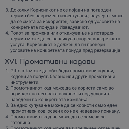
Доколку Корисникот не се појави на потврден
термин без навремено известување, ваучерот може
да се смета за искористен, зависно од условите на
конкретната понуда и Изведувачот.
Рокот за промена или откажување на потврден
термин може да се разликува според конкретната
услуга. Корисникот е должен да ги провери
условите на конкретната понуда пред резервација.
XVI. Промотивни кодови
Gifto.mk може да обезбеди промотивни кодови,
кодови за попуст, баланс или други промотивни
инструменти.
Промотивниот код може да се користи само во
периодот на неговата важност и под условите
наведени во конкретната кампања.
За едно купување може да се користи само еден
промотивен код, освен ако не е наведено поинаку.
Промотивниот код не може да се замени за
готовина.
Промотивниот код може да биде личен, ограничен,