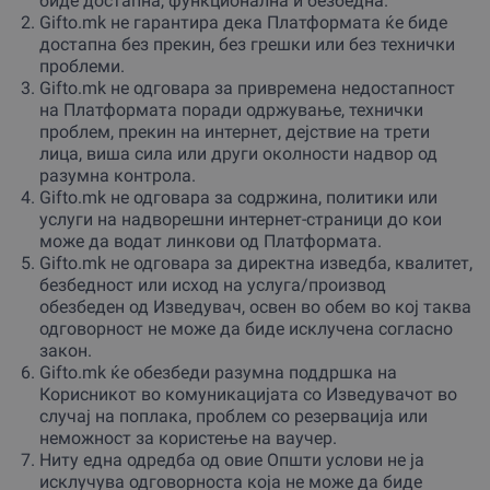
биде достапна, функционална и безбедна.
Gifto.mk не гарантира дека Платформата ќе биде
достапна без прекин, без грешки или без технички
проблеми.
Gifto.mk не одговара за привремена недостапност
на Платформата поради одржување, технички
проблем, прекин на интернет, дејствие на трети
лица, виша сила или други околности надвор од
разумна контрола.
Gifto.mk не одговара за содржина, политики или
услуги на надворешни интернет-страници до кои
може да водат линкови од Платформата.
Gifto.mk не одговара за директна изведба, квалитет,
безбедност или исход на услуга/производ
обезбеден од Изведувач, освен во обем во кој таква
одговорност не може да биде исклучена согласно
закон.
Gifto.mk ќе обезбеди разумна поддршка на
Корисникот во комуникацијата со Изведувачот во
случај на поплака, проблем со резервација или
неможност за користење на ваучер.
Ниту една одредба од овие Општи услови не ја
исклучува одговорноста која не може да биде