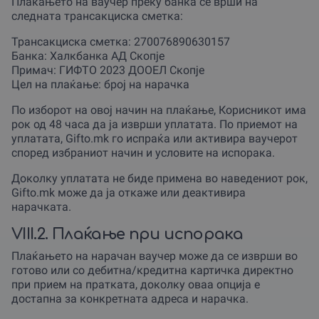
Плаќањето на ваучер преку банка се врши на
следната трансакциска сметка:
Трансакциска сметка: 270076890630157
Банка: Халкбанка АД Скопје
Примач: ГИФТО 2023 ДООЕЛ Скопје
Цел на плаќање: број на нарачка
По изборот на овој начин на плаќање, Корисникот има
рок од 48 часа да ја изврши уплатата. По приемот на
уплатата, Gifto.mk го испраќа или активира ваучерот
според избраниот начин и условите на испорака.
Доколку уплатата не биде примена во наведениот рок,
Gifto.mk може да ја откаже или деактивира
нарачката.
VIII.2. Плаќање при испорака
Плаќањето на нарачан ваучер може да се изврши во
готово или со дебитна/кредитна картичка директно
при прием на пратката, доколку оваа опција е
достапна за конкретната адреса и нарачка.