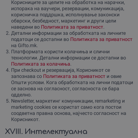
Корисниците за целите на обработка на нарачки,
испорака на ваучери, резервации, комуникација,
корисничка поддршка, исполнување законски
обврски, безбедност, маркетинг и други цели
наведени во
Политиката за приватност
.
Детални информации за обработката на личните
податоци се достапни во
Политиката за приватност
на Gifto.mk.
Платформата користи колачиња и слични
технологии. Детални информации се достапни во
Политиката за колачиња
.
При checkout и резервација, Корисникот се
запознава со
Политиката за приватност
и овие
Општи услови. Кога обработката на лични податоци
се заснова на согласност, согласноста се бара
одделно.
Newsletter, маркетинг комуникации, remarketing и
marketing cookies се користат само кога постои
соодветна правна основа, најчесто согласност на
Корисникот.
XVIII. Интелектуална