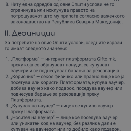
Ниту една одредба од овие Општи услови не го
ограничува или исклучува правото на
потрошувачот што му припаѓа согласно важечкото
законодавство на Република Северна Македонија.
II. Дефиниции
За потребите на овие Општи услови, следните изрази
го имаат следното значење:
„Платформа“ — интернет-платформата Gifto.mk,
преку која се објавуваат понуди, се купуваат
ваучери и се поднесуваат барања за резервација.
„Корисник“ — секое физичко или правно лице кое ја
посетува или користи Платформата, купува ваучер,
добива ваучер како подарок, поседува ваучер или
поднесува барање за резервација преку
Платформата.
„Купувач на ваучер“ — лице кое купило ваучер
преку Платформата.
„Носител на ваучер“ — лице кое поседува ваучер
или уникатен код на ваучер, без разлика дали е
купувач на ваучерот или го добило како подарок.