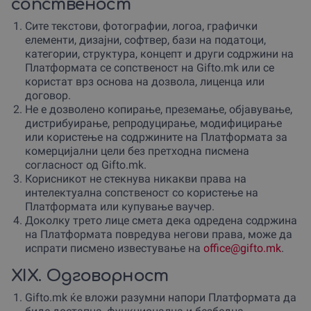
сопственост
Сите текстови, фотографии, логоа, графички
елементи, дизајни, софтвер, бази на податоци,
категории, структура, концепт и други содржини на
Платформата се сопственост на Gifto.mk или се
користат врз основа на дозвола, лиценца или
договор.
Не е дозволено копирање, преземање, објавување,
дистрибуирање, репродуцирање, модифицирање
или користење на содржините на Платформата за
комерцијални цели без претходна писмена
согласност од Gifto.mk.
Корисникот не стекнува никакви права на
интелектуална сопственост со користење на
Платформата или купување ваучер.
Доколку трето лице смета дека одредена содржина
на Платформата повредува негови права, може да
испрати писмено известување на
office@gifto.mk
.
XIX. Одговорност
Gifto.mk ќе вложи разумни напори Платформата да