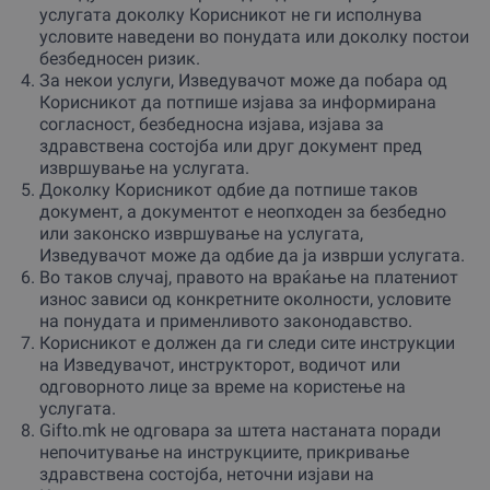
услугата доколку Корисникот не ги исполнува
условите наведени во понудата или доколку постои
безбедносен ризик.
За некои услуги, Изведувачот може да побара од
Корисникот да потпише изјава за информирана
согласност, безбедносна изјава, изјава за
здравствена состојба или друг документ пред
извршување на услугата.
Доколку Корисникот одбие да потпише таков
документ, а документот е неопходен за безбедно
или законско извршување на услугата,
Изведувачот може да одбие да ја изврши услугата.
Во таков случај, правото на враќање на платениот
износ зависи од конкретните околности, условите
на понудата и применливото законодавство.
Корисникот е должен да ги следи сите инструкции
на Изведувачот, инструкторот, водичот или
одговорното лице за време на користење на
услугата.
Gifto.mk не одговара за штета настаната поради
непочитување на инструкциите, прикривање
здравствена состојба, неточни изјави на