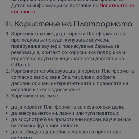
Детални информации се достапни во
Политиката за
колачиња
.
III. Користење на Платформата
Корисникот може да ја користи Платформата за
прегледување понуди, купување ваучери,
подарување ваучери, поднесување барања за
резервација, контакт со корисничка поддршка и
користење други функционалности достапни на
Gifto.mk.
Корисникот се обврзува да ја користи Платформата
согласно закон, овие Општи услови, добрите
деловни обичаи, интернет-етиката и правилата на
морално и чесно однесување.
Корисникот не смее:
да ја користи Платформата за незаконски цели;
да внесува неточни, лажни или туѓи податоци;
да злоупотребува промотивни кодови, ваучери или
системски функционалности;
да се обидува да добие неовластен пристап до
системот;