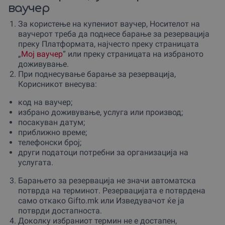
ваучер
За користење на купениот ваучер, Носителот на
ваучерот треба да поднесе барање за резервација
преку Платформата, најчесто преку страницата
„
Мој ваучер
“ или преку страницата на избраното
доживување.
При поднесување барање за резервација,
Корисникот внесува:
код на ваучер;
избрано доживување, услуга или производ;
посакуван датум;
приближно време;
телефонски број;
други податоци потребни за организација на
услугата.
Барањето за резервација не значи автоматска
потврда на терминот. Резервацијата е потврдена
само откако Gifto.mk или Изведувачот ќе ја
потврди достапноста.
Доколку избраниот термин не е достапен,