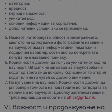
категорија;
вредност;
период на важност;
уникатен код;
основни информации за користење;
дополнителни услови, ако се применливи.
Називот, категоријата, описот, времетраењето,
местото на одржување и фотографиите наведени
на ваучерот имаат информативен, тематски и
подарочен карактер, освен ако во конкретната
понуда не е наведено поинаку.
Корисникот е должен да го чува уникатниот код на
ваучерот. Gifto.mk не одговара за злоупотреба на
кодот од трето лице доколку Корисникот го открил
кодот или не го чувал со должно внимание.
По купување на ваучерот, Корисникот е должен да
ја провери точноста на податоците во потврдата за
нарачка и во ваучерот. Доколку забележи грешка,
треба веднаш да се обрати на
office@gifto.mk
.
VI. Важност и продолжување на