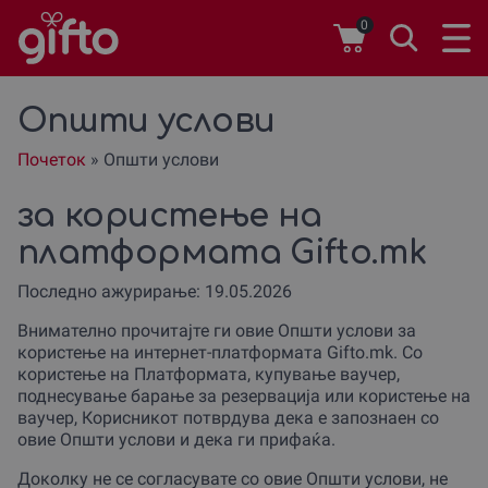
0
Општи услови
Почеток
»
Општи услови
за користење на
платформата Gifto.mk
Последно ажурирање: 19.05.2026
Внимателно прочитајте ги овие Општи услови за
користење на интернет-платформата Gifto.mk. Со
користење на Платформата, купување ваучер,
поднесување барање за резервација или користење на
ваучер, Корисникот потврдува дека е запознаен со
овие Општи услови и дека ги прифаќа.
Доколку не се согласувате со овие Општи услови, не