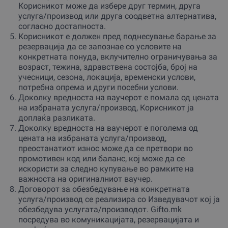
Корисникот може да избере друг термин, друга
услуга/производ или друга соодветна алтернатива,
согласно достапноста.
Корисникот е должен пред поднесување барање за
резервација да се запознае со условите на
конкретната понуда, вклучително ограничувања за
возраст, тежина, здравствена состојба, број на
учесници, сезона, локација, временски услови,
потребна опрема и други посебни услови.
Доколку вредноста на ваучерот е помала од цената
на избраната услуга/производ, Корисникот ја
доплаќа разликата.
Доколку вредноста на ваучерот е поголема од
цената на избраната услуга/производ,
преостанатиот износ може да се претвори во
промотивен код или баланс, кој може да се
искористи за следно купување во рамките на
важноста на оригиналниот ваучер.
Договорот за обезбедување на конкретната
услуга/производ се реализира со Изведувачот кој ја
обезбедува услугата/производот. Gifto.mk
посредува во комуникацијата, резервацијата и