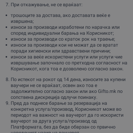
При откажување, не се враќаат:
трошоците за достава, ако доставата веќе е
извршена;
износи за производи изработени по нарачка или
според индивидуални барања на Корисникот;
износи за производи со краток рок на траење;
износи за производи кои не можат да се вратат
поради хигиенски или здравствени причини;
износи за веќе искористени услуги или услуги чие
извршување започнало со претходна согласност на
Корисникот, кога тоа е дозволено согласно закон.
По истекот на рокот од 14 дена, износите за купени
ваучери не се враќаат, освен ако тоа е
задолжително согласно закон или ако Gifto.mk по
сопствена дискреција одлучи поинаку.
Пред да поднесе барање за резервација на
конкретна услуга/производ, Корисникот може во
периодот на важност на ваучерот да го искористи
ваучерот за друга услуга/производ од
Платформата, без да биде обврзан со првично
наведениот назив на ваучерот.