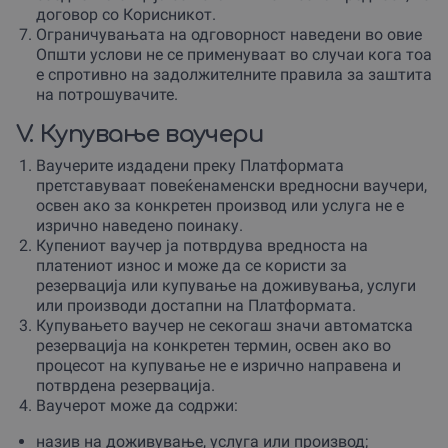
договор со Корисникот.
Ограничувањата на одговорност наведени во овие
Општи услови не се применуваат во случаи кога тоа
е спротивно на задолжителните правила за заштита
на потрошувачите.
V. Купување ваучери
Ваучерите издадени преку Платформата
претставуваат повеќенаменски вредносни ваучери,
освен ако за конкретен производ или услуга не е
изрично наведено поинаку.
Купениот ваучер ја потврдува вредноста на
платениот износ и може да се користи за
резервација или купување на доживувања, услуги
или производи достапни на Платформата.
Купувањето ваучер не секогаш значи автоматска
резервација на конкретен термин, освен ако во
процесот на купување не е изрично направена и
потврдена резервација.
Ваучерот може да содржи:
назив на доживување, услуга или производ;