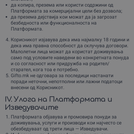
да копира, презема или користи содржини од
Платформата за комерцијални цели без дозвола;
да презема дејствија кои можат да ја загрозат
безбедноста или функционалноста на
Платформата.
Корисникот изјавува дека има најмалку 18 години и
дека има правна способност да склучува договори.
Малолетни лица можат да користат доживувања
само под условите наведени во конкретната понуда
и со согласност или придружба на родител/
старател, кога тоа е потребно.
Gifto.mk не одговара за последици настанати
поради неточни, непотполни или лажни податоци
внесени од Корисникот.
IV. Улога на Платформата и
Изведувачите
Платформата објавува и промовира понуди за
доживувања, услуги и производи кои најчесто се
обезбедуваат од трети лица — Изведувачи.