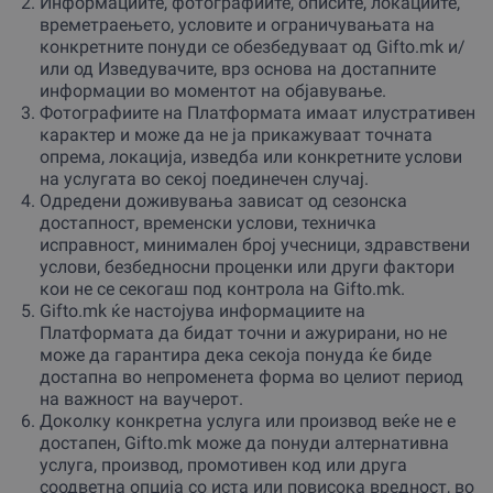
Информациите, фотографиите, описите, локациите,
времетраењето, условите и ограничувањата на
конкретните понуди се обезбедуваат од Gifto.mk и/
или од Изведувачите, врз основа на достапните
информации во моментот на објавување.
Фотографиите на Платформата имаат илустративен
карактер и може да не ја прикажуваат точната
опрема, локација, изведба или конкретните услови
на услугата во секој поединечен случај.
Одредени доживувања зависат од сезонска
достапност, временски услови, техничка
исправност, минимален број учесници, здравствени
услови, безбедносни проценки или други фактори
кои не се секогаш под контрола на Gifto.mk.
Gifto.mk ќе настојува информациите на
Платформата да бидат точни и ажурирани, но не
може да гарантира дека секоја понуда ќе биде
достапна во непроменета форма во целиот период
на важност на ваучерот.
Доколку конкретна услуга или производ веќе не е
достапен, Gifto.mk може да понуди алтернативна
услуга, производ, промотивен код или друга
соодветна опција со иста или повисока вредност, во