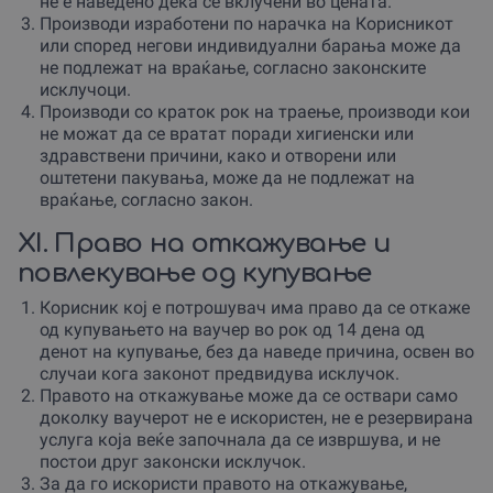
не е наведено дека се вклучени во цената.
Производи изработени по нарачка на Корисникот
или според негови индивидуални барања може да
не подлежат на враќање, согласно законските
исклучоци.
Производи со краток рок на траење, производи кои
не можат да се вратат поради хигиенски или
здравствени причини, како и отворени или
оштетени пакувања, може да не подлежат на
враќање, согласно закон.
XI. Право на откажување и
повлекување од купување
Корисник кој е потрошувач има право да се откаже
од купувањето на ваучер во рок од 14 дена од
денот на купување, без да наведе причина, освен во
случаи кога законот предвидува исклучок.
Правото на откажување може да се оствари само
доколку ваучерот не е искористен, не е резервирана
услуга која веќе започнала да се извршува, и не
постои друг законски исклучок.
За да го искористи правото на откажување,