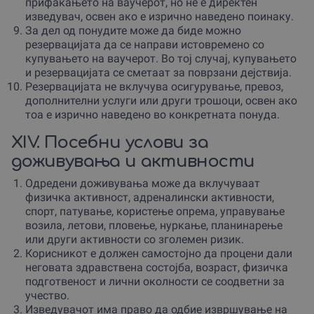
прифаќањето на ваучерот, но не е директен
изведувач, освен ако е изрично наведено поинаку.
За дел од понудите може да биде можно
резервацијата да се направи истовремено со
купувањето на ваучерот. Во тој случај, купувањето
и резервацијата се сметаат за поврзани дејствија.
Резервацијата не вклучува осигурување, превоз,
дополнителни услуги или други трошоци, освен ако
тоа е изрично наведено во конкретната понуда.
XIV. Посебни услови за
доживувања и активности
Одредени доживувања може да вклучуваат
физичка активност, адреналински активности,
спорт, патување, користење опрема, управување
возила, летови, пловење, нуркање, планинарење
или други активности со зголемен ризик.
Корисникот е должен самостојно да процени дали
неговата здравствена состојба, возраст, физичка
подготвеност и лични околности се соодветни за
учество.
Изведувачот има право да одбие извршување на