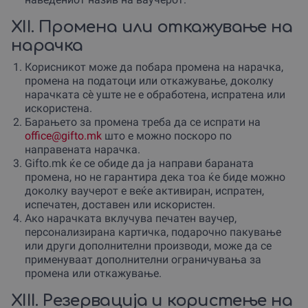
XII. Промена или откажување на
нарачка
Корисникот може да побара промена на нарачка,
промена на податоци или откажување, доколку
нарачката сè уште не е обработена, испратена или
искористена.
Барањето за промена треба да се испрати на
office@gifto.mk
што е можно поскоро по
направената нарачка.
Gifto.mk ќе се обиде да ја направи бараната
промена, но не гарантира дека тоа ќе биде можно
доколку ваучерот е веќе активиран, испратен,
испечатен, доставен или искористен.
Ако нарачката вклучува печатен ваучер,
персонализирана картичка, подарочно пакување
или други дополнителни производи, може да се
применуваат дополнителни ограничувања за
промена или откажување.
XIII. Резервација и користење на