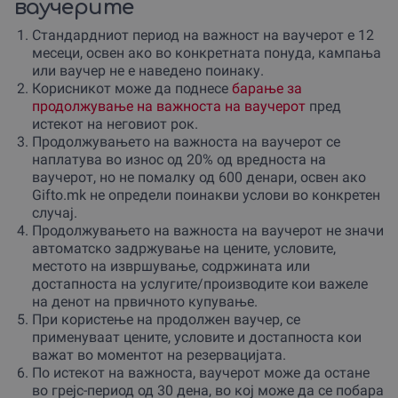
ваучерите
Стандардниот период на важност на ваучерот е 12
месеци, освен ако во конкретната понуда, кампања
или ваучер не е наведено поинаку.
Корисникот може да поднесе
барање за
продолжување на важноста на ваучерот
пред
истекот на неговиот рок.
Продолжувањето на важноста на ваучерот се
наплатува во износ од 20% од вредноста на
ваучерот, но не помалку од 600 денари, освен ако
Gifto.mk не определи поинакви услови во конкретен
случај.
Продолжувањето на важноста на ваучерот не значи
автоматско задржување на цените, условите,
местото на извршување, содржината или
достапноста на услугите/производите кои важеле
на денот на првичното купување.
При користење на продолжен ваучер, се
применуваат цените, условите и достапноста кои
важат во моментот на резервацијата.
По истекот на важноста, ваучерот може да остане
во грејс-период од 30 дена, во кој може да се побара