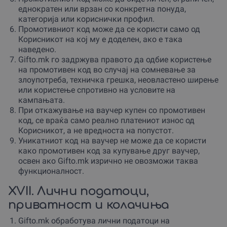
еднократен или врзан со конкретна понуда,
категорија или кориснички профил.
Промотивниот код може да се користи само од
Корисникот на кој му е доделен, ако е така
наведено.
Gifto.mk го задржува правото да одбие користење
на промотивен код во случај на сомневање за
злоупотреба, техничка грешка, неовластено ширење
или користење спротивно на условите на
кампањата.
При откажување на ваучер купен со промотивен
код, се враќа само реално платениот износ од
Корисникот, а не вредноста на попустот.
Уникатниот код на ваучер не може да се користи
како промотивен код за купување друг ваучер,
освен ако Gifto.mk изрично не овозможи таква
функционалност.
XVII. Лични податоци,
приватност и колачиња
Gifto.mk обработува лични податоци на