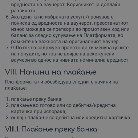
вредноста на ваучерот, Корисникот ја доплаќа
разликата.
Ако цената на избраната услуга/производ е
пониска од вредноста на ваучерот, преостанатиот
износ може да се претвори во промотивен код или
баланс за следно купување на Платформата, во
рамките на важноста на оригиналниот ваучер.
Gifto.mk го задржува правото да ги менува цените
на понудите, но тоа не влијае на веќе купени
ваучери во однос на нивната номинална вредност.
VIII. Начини на плаќање
Платформата ги обезбедува следните начини на
плаќање:
плаќање преку банка;
плаќање во готово или со дебитна/кредитна
картичка при испорака;
онлајн плаќање со дебитна или кредитна картичка.
VIII.1. Плаќање преку банка