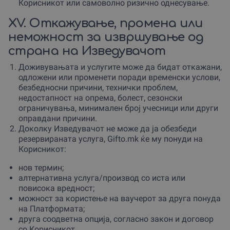
Корисникот или самоволно ризично однесување.
XV. Откажување, промена или
неможност за извршување од
страна на Изведувачот
Доживувањата и услугите може да бидат откажани,
одложени или променети поради временски услови,
безбедносни причини, технички проблем,
недостапност на опрема, болест, сезонски
ограничувања, минимален број учесници или други
оправдани причини.
Доколку Изведувачот не може да ја обезбеди
резервираната услуга, Gifto.mk ќе му понуди на
Корисникот:
нов термин;
алтернативна услуга/производ со иста или
повисока вредност;
можност за користење на ваучерот за друга понуда
на Платформата;
друга соодветна опција, согласно закон и договор
со Корисникот.