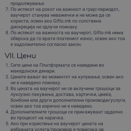
продолжување.
По истекот на рокот на важност и грејс-периодот,
ваучерот станува неважечки и не може да се
користи, освен ако Gifto.mk по сопствена
дискреција не одлучи поинаку.
По истекот на важноста на ваучерот, Gifto.mk нема
обврска да го врати платениот износ, освен ако тоа
е задолжително согласно закон.
VII. Цени
Сите цени на Платформата се наведени во
македонски денари.
Цените важат во моментот на купување, освен ако
не е наведено поинаку.
Во цената на ваучерот не се вклучени трошоци за
луксузно пакување, достава, картички, цвеќе,
бонбони или други дополнителни производи/услуги,
освен ако тоа изрично не е наведено.
Дополнителните трошоци се прикажуваат одделно
во процесот на нарачка.
Ако при користење на ваучерот цената на
избраната услуга/производ е повисока од