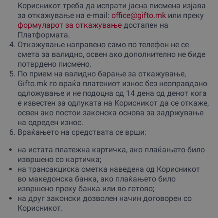
Корисникот треба да испрати јасна писмена изјава
за откажување на e-mail:
office@gifto.mk
или преку
формуларот за откажување
достапен на
Платформата.
Откажување направено само по телефон не се
смета за валидно, освен ако дополнително не биде
потврдено писмено.
По прием на валидно барање за откажување,
Gifto.mk го враќа платениот износ без неоправдано
одложување и не подоцна од 14 дена од денот кога
е известен за одлуката на Корисникот да се откаже,
освен ако постои законска основа за задржување
на одреден износ.
Враќањето на средствата се врши:
на истата платежна картичка, ако плаќањето било
извршено со картичка;
на трансакциска сметка наведена од Корисникот
во македонска банка, ако плаќањето било
извршено преку банка или во готово;
на друг законски дозволен начин договорен со
Корисникот.