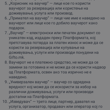
„Корисник на ваучер“ — лице кое го користи
ваучерот за резервација или користење на
доживување, услуга или производ.
„Примател на ваучер“ — лице чие име е наведено на
ваучерот или лице кое го добило ваучерот како
подарок.
„Ваучер“ — електронски или печатен документ со
уникатен код, издаден преку Платформата, кој
претставува потврда за платен износ и може да се
користи за резервација или купување на
доживувања, услуги или производи понудени на
Gifto.mk.
Ваучерот не е платежно средство, не може да се
замени за готовина и не може да се користи надвор
од Платформата, освен ако тоа изрично не е
наведено.
„Универзален ваучер“ — ваучер со одредена
вредност кој може да се искористи за избор на
различни доживувања, услуги или производи
достапни на Платформата.
„Изведувач“ — трето лице, партнер, давател на
услуга, организатор, продавач или оператор кој го