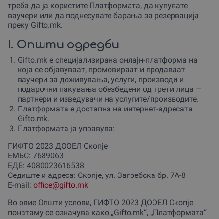
треба да ја користите Платформата, да купувате
ваучери или да поднесувате барања за резервација
преку Gifto.mk.
I. Општи одредби
Gifto.mk е специјализирана онлајн-платформа на
која се објавуваат, промовираат и продаваат
ваучери за доживувања, услуги, производи и
подарочни пакувања обезбедени од трети лица —
партнери и изведувачи на услугите/производите.
Платформата е достапна на интернет-адресата
Gifto.mk.
Платформата ја управува:
ГИФТО 2023 ДООЕЛ Скопје
ЕМБС: 7689063
ЕДБ: 4080023616538
Седиште и адреса: Скопје, ул. Загребска бр. 7А-8
E-mail:
office@gifto.mk
Во овие Општи услови, ГИФТО 2023 ДООЕЛ Скопје
понатаму се означува како „Gifto.mk“, „Платформата“