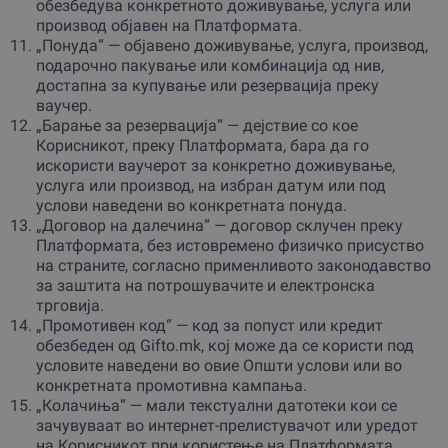
обезбедува конкретното доживување, услуга или
производ објавен на Платформата.
„Понуда“ — објавено доживување, услуга, производ,
подарочно пакување или комбинација од нив,
достапна за купување или резервација преку
ваучер.
„Барање за резервација“ — дејствие со кое
Корисникот, преку Платформата, бара да го
искористи ваучерот за конкретно доживување,
услуга или производ, на избран датум или под
услови наведени во конкретната понуда.
„Договор на далечина“ — договор склучен преку
Платформата, без истовремено физичко присуство
на страните, согласно применливото законодавство
за заштита на потрошувачите и електронска
трговија.
„Промотивен код“ — код за попуст или кредит
обезбеден од Gifto.mk, кој може да се користи под
условите наведени во овие Општи услови или во
конкретната промотивна кампања.
„Колачиња“ — мали текстуални датотеки кои се
зачувуваат во интернет-прелистувачот или уредот
на Корисникот при користење на Платформата.