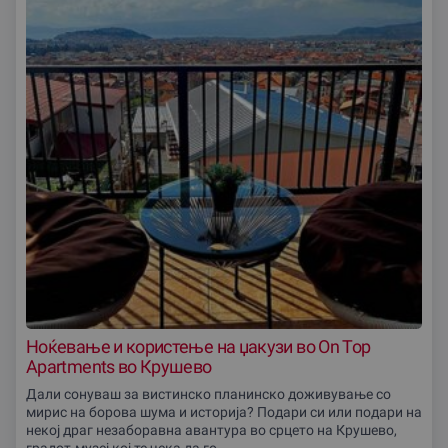
Ноќевање и користење на џакузи во On Top
Apartments во Крушево
Дали сонуваш за вистинско планинско доживување со
мирис на борова шума и историја? Подари си или подари на
некој драг незаборавна авантура во срцето на Крушево,
градот-музеј кој те чека да го