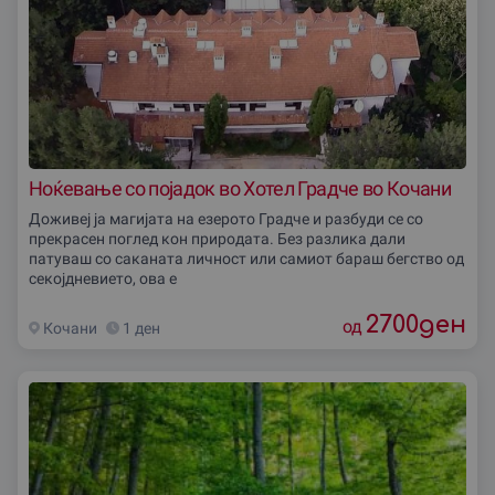
Ноќевање со појадок во Хотел Градче во Кочани
Доживеј ја магијата на езерото Градче и разбуди се со
прекрасен поглед кон природата. Без разлика дали
патуваш со саканата личност или самиот бараш бегство од
секојдневието, ова е
2700
ден
од
Кочани
1 ден