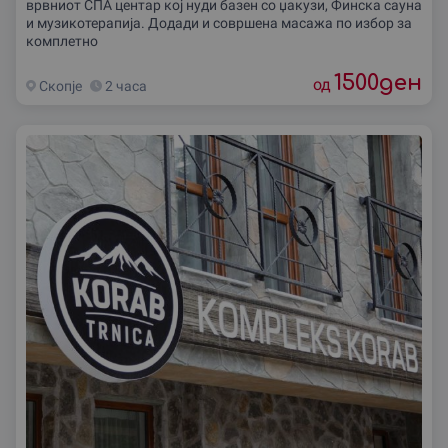
врвниот СПА центар кој нуди базен со џакузи, Финска сауна
и музикотерапија. Додади и совршена масажа по избор за
комплетно
1500
ден
од
Скопjе
2 часа