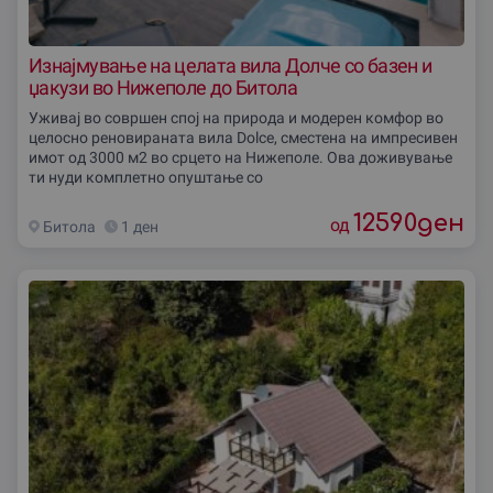
Изнајмување на целата вила Долче со базен и
џакузи во Нижеполе до Битола
Уживај во совршен спој на природа и модерен комфор во
целосно реновираната вила Dolce, сместена на импресивен
имот од 3000 м2 во срцето на Нижеполе. Ова доживување
ти нуди комплетно опуштање со
12590
ден
од
Битола
1 ден