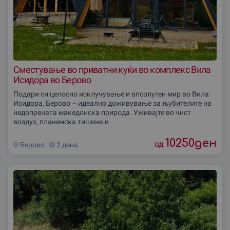
Сместување во приватни куќи во комплекс Вила
Исидора во Берово
Подари си целосно исклучување и апсолутен мир во Вила
Исидора, Берово – идеално доживување за љубителите на
недопрената македонска природа. Уживајте во чист
воздух, планинска тишина и
10250
ден
од
Берово
2 дена