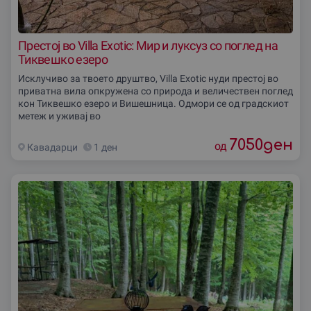
Престој во Villa Exotic: Мир и луксуз со поглед на
Тиквешко езеро
Исклучиво за твоето друштво, Villa Exotic нуди престој во
приватна вила опкружена со природа и величествен поглед
кон Тиквешко езеро и Вишешница. Одмори се од градскиот
метеж и уживај во
7050
ден
од
Кавадарци
1 ден