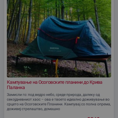
Кампување на Осоговските планини до Крива
Паланка
Замисли го: под ведро небо, среде природа, далеку од
секојдневниот хаос – ова е твоето идеално доживување во
срцето на Осоговските Планини. Кампувај со полна опрема,
доживеј стрелаштво, домашно