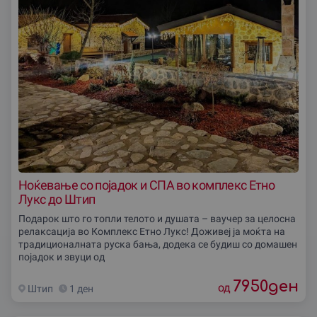
Ноќевање со појадок и СПА во комплекс Етно
Лукс до Штип
Подарок што го топли телото и душата – ваучер за целосна
релаксација во Комплекс Етно Лукс! Доживеј ја моќта на
традиционалната руска бања, додека се будиш со домашен
појадок и звуци од
7950
ден
од
Штип
1 ден