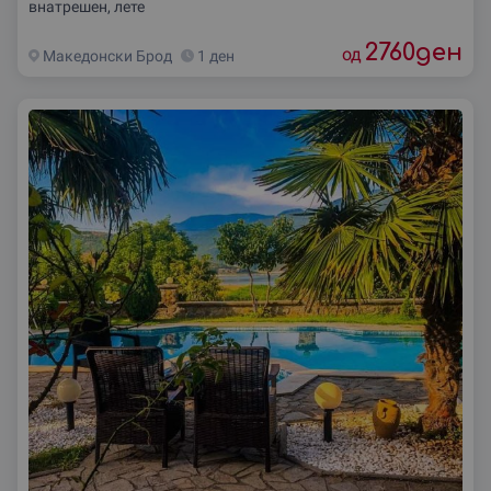
внатрешен, лете
2760
ден
од
Македонски Брод
1 ден