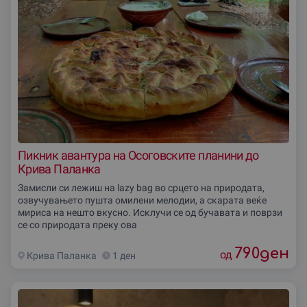
Пикник авантура на Осоговските планини до
Крива Паланка
Замисли си лежиш на lazy bag во срцето на природата,
озвучувањето пушта омилени мелодии, а скарата веќе
мириса на нешто вкусно. Исклучи се од бучавата и поврзи
се со природата преку ова
790
ден
од
Крива Паланка
1 ден