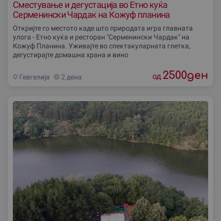
Сместување и дегустација во Етно куќа
Серменински Чардак на Кожуф планина
Откријте го местото каде што природата игра главната
улога - Етно куќа и ресторан "Серменински Чардак" на
Кожуф Планина. Уживајте во спектакуларната глетка,
дегустирајте домашна храна и вино
2500
ден
од
Гевгелиjа
2 дена