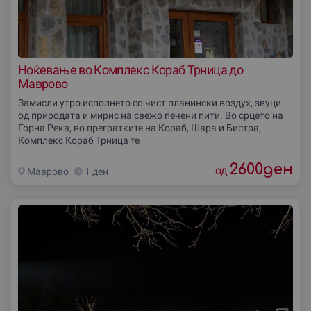
Ноќевање во Комплекс Кораб Трница до
Маврово
Замисли утро исполнето со чист планински воздух, звуци
од природата и мирис на свежо печени пити. Во срцето на
Горна Река, во прегратките на Кораб, Шара и Бистра,
Комплекс Кораб Трница те
2600
ден
од
Маврово
1 ден