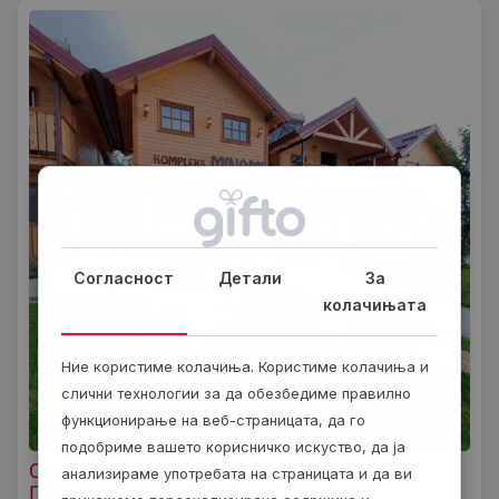
Согласност
Детали
За
колачињата
Ние користиме колачиња. Користиме колачиња и
слични технологии за да обезбедиме правилно
функционирање на веб-страницата, да го
подобриме вашето корисничко искуство, да ја
Сместување во комплексот Минами во село
анализираме употребата на страницата и да ви
Горно Коњско до Охрид