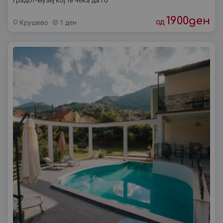
1900
ден
од
Крушево
1 ден