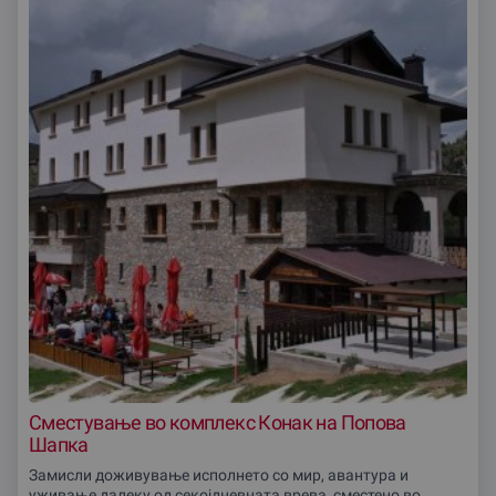
Сместување во комплекс Конак на Попова
Шапка
Замисли доживување исполнето со мир, авантура и
уживање далеку од секојдневната врева, сместено во