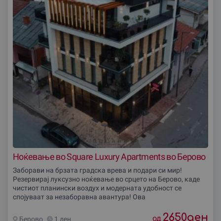
🌍 Looking for a weekend escape?
Discover the most romantic weekend getaways in
Macedonia. Spa, wine, horses or lake views – buy a
voucher on gifto.mk and let them choose!
🌄 Po kërkoni një dhuratë për fundjavë në Maqedoni?
Zgjidhni një fundjavë për dy persona në spa, hotel ose
natyrë – me gifto.mk, çdo pushim është i
paharrueshëm!
Ноќевање во Square Luxury Apartments во Берово
Заборави на брзата градска врева и подари си мир!
Резервирај луксузно ноќевање во срцето на Берово, каде
чистиот планински воздух и модерната удобност се
спојуваат за незаборавна авантура! Ова
2650
ден
од
Берово
1 ден