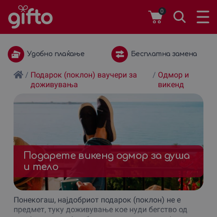
0
Бесплатна замена
1 година важност
/
Подарок (поклон) ваучери за
/
Одмор и
доживувања
викенд
Подарете викенд одмор за душа
и тело
Понекогаш, најдобриот подарок (поклон) не е
предмет, туку доживување кое нуди бегство од