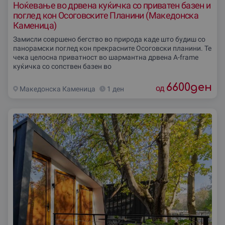
Ноќевање во дрвена куќичка со приватен базен и
поглед кон Осоговските Планини (Македонска
Каменица)
Замисли совршено бегство во природа каде што будиш со
панорамски поглед кон прекрасните Осоговски планини. Те
чека целосна приватност во шармантна дрвена А-frame
куќичка со сопствен базен во
6600
ден
од
Македонска Каменица
1 ден