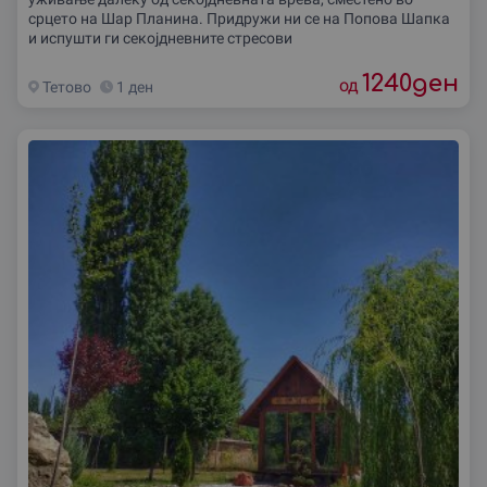
срцето на Шар Планина. Придружи ни се на Попова Шапка
и испушти ги секојдневните стресови
1240
ден
од
Тетово
1 ден