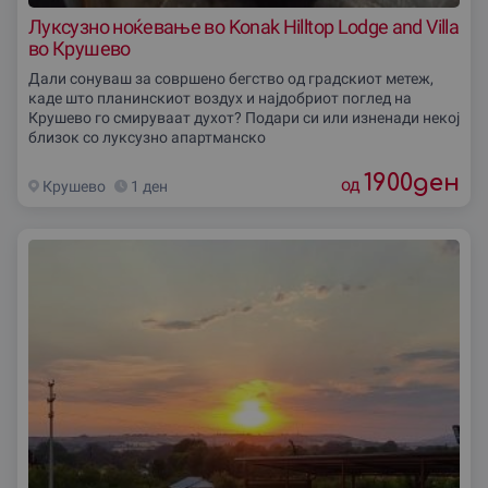
Луксузно ноќевање во Konak Hilltop Lodge and Villa
во Крушево
Дали сонуваш за совршено бегство од градскиот метеж,
каде што планинскиот воздух и најдобриот поглед на
Крушево го смируваат духот? Подари си или изненади некој
близок со луксузно апартманско
1900
ден
од
Крушево
1 ден