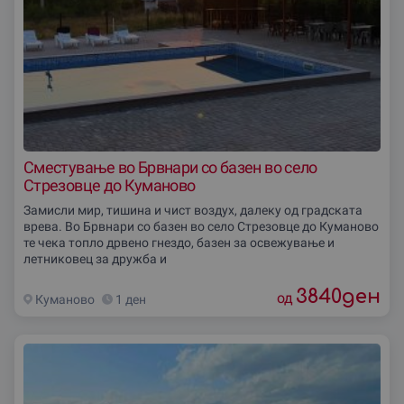
Сместување во Брвнари со базен во село
Стрезовце до Куманово
Замисли мир, тишина и чист воздух, далеку од градската
врева. Во Брвнари со базен во село Стрезовце до Куманово
те чека топло дрвено гнездо, базен за освежување и
летниковец за дружба и
3840
ден
од
Куманово
1 ден