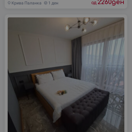
2260
ден
од
Крива Паланка
1 ден