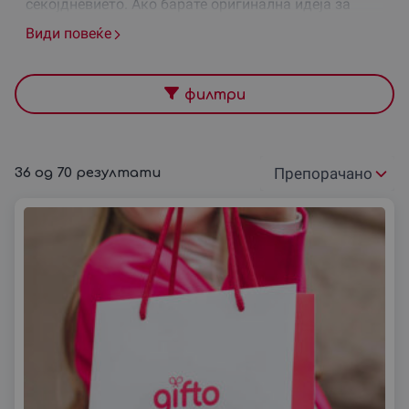
секојдневието. Ако барате оригинална идеја за
подарок, тогаш ваучер за викенд одмор во
Види повеќе
Македонија е совршен избор – за пријател, колега,
сакана личност или за себеси.
На gifto.mk ќе најдете предлог места за викенд,
филтри
било да е во природа, SPA хотел, винарија или еко-
село. Подгответе уникатно изненадување – викенд
за двајца, полн со љубов, релаксација и нови
искуства.
36
од
70
резултати
Подреди
🛌
Одмор каков што заслужувате
според:
Понудата е богата и разнолика:
🧖‍♀️ Викенд во SPA хотел со базени и масажи
🥂 Винска тура со дегустација и ноќевање
🐴 Јавање коњ и одмор на фарма или во природа
🍃 Одмор во еко село – идеално за викенд бегство
⛳ Одмор со голф активност – елеганција и спорт