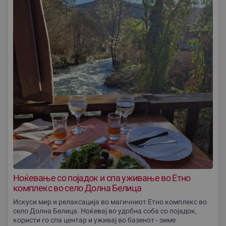
Ноќевање со појадок и спа уживање во Етно
комплекс во село Долна Белица
Искуси мир и релаксација во магичниот Етно комплекс во
село Долна Белица. Ноќевај во удобна соба со појадок,
користи го спа центар и уживај во базенот - зиме