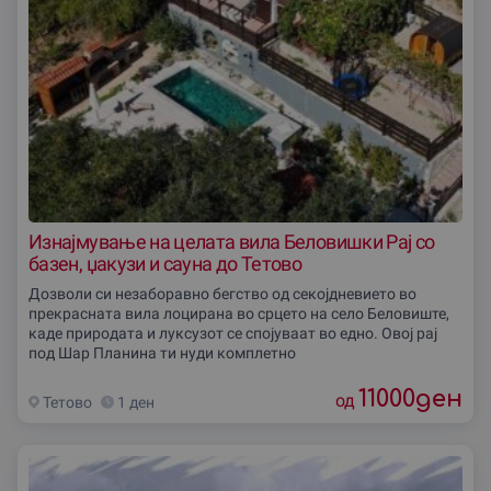
Изнајмување на целата вила Беловишки Рај со
базен, џакузи и сауна до Тетово
Дозволи си незаборавно бегство од секојдневието во
прекрасната вила лоцирана во срцето на село Беловиште,
каде природата и луксузот се спојуваат во едно. Овој рај
под Шар Планина ти нуди комплетно
11000
ден
од
Тетово
1 ден