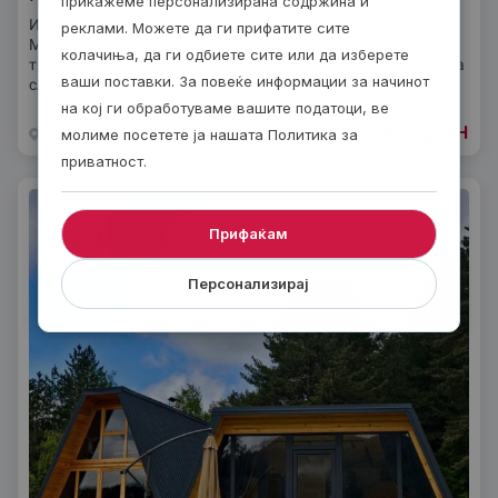
прикажеме персонализирана содржина и
Искуси ја магијата на Охридското Езеро во Комплексот
реклами. Можете да ги прифатите сите
Минами! Уживај во прекрасниот поглед, вкусната
колачиња, да ги одбиете сите или да изберете
традиционална храна и совршеното сместување за твојата
ваши поставки. За повеќе информации за начинот
следна авантура. Резервирај
на кој ги обработуваме вашите податоци, ве
2400
ден
од
Национален парк Галичица
2 дена
молиме посетете ја нашата Политика за
приватност.
Прифаќам
Персонализирај