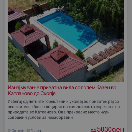
Изнајмување приватна вила со голем базен во
Катланово до Скопје
Избегај од летните горештини и уживај во приватен рај со
освежителен базен лоциран во живописното спрегање на
природата во Катланово. Ова прекрасно место нуди
совршени услови за незаборавни
5030
ден
од
Скопjе
1 ден