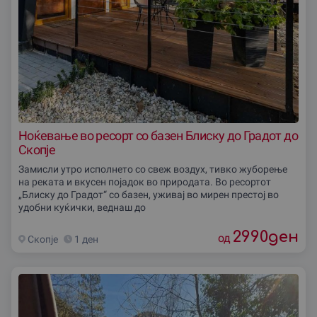
Ноќевање во ресорт со базен Блиску до Градот до
Скопjе
Замисли утро исполнето со свеж воздух, тивко жуборење
на реката и вкусен појадок во природата. Во ресортот
„Блиску до Градот“ со базен, уживај во мирен престој во
удобни куќички, веднаш до
2990
ден
од
Скопjе
1 ден