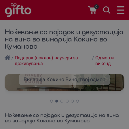
0
Ноќевање со појадок и дегустација
на вина во винарија Кокино во
Куманово
/
Подарок (поклон) ваучери за
/
Одмор и
доживувања
викенд
Винарија Кокино Вино, твој одмор
Ноќевање со појадок и дегустација на вина
во винарија Кокино во Куманово