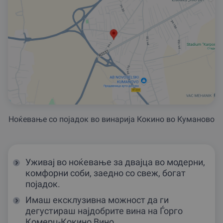
Ноќевање со појадок во винарија Кокино во Куманово
Уживај во ноќевање за двајца во модерни,
комфорни соби, заедно со свеж, богат
појадок.
Имаш ексклузивна можност да ги
дегустираш најдобрите вина на Ѓорго
Комерц-Кокино Вино.