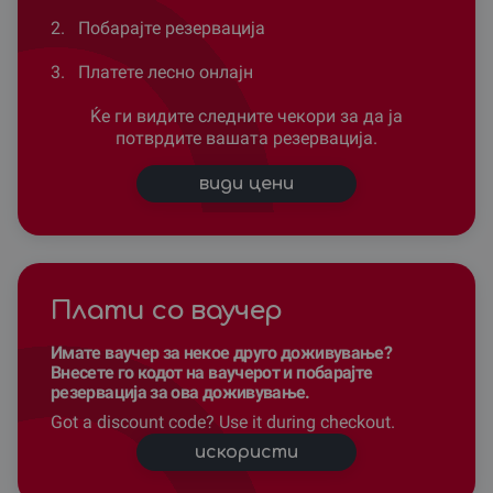
2.
Побарајте резервација
3.
Платете лесно онлајн
Ќе ги видите следните чекори за да ја
потврдите вашата резервација.
види цени
Плати со ваучер
Имате ваучер за некое друго доживување?
Внесете го кодот на ваучерот и побарајте
резервација за ова доживување.
Got a discount code? Use it during checkout.
искористи