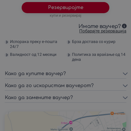
Резервирајте
купи и резервирај
Имате ваучер?
Побарајте резервација
Испорака преку е-пошта
Брза достава со курир
24/7
Валидност од 12 месеци
Политика за враќање од 14
дена
Како да купите ваучер?
Како да го искористам ваучерот?
Како да замените ваучер?