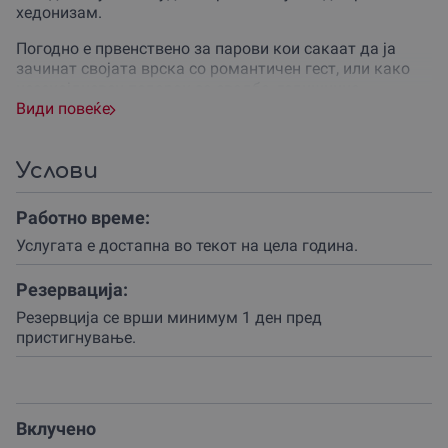
хедонизам.
Погодно е првенствено за парови кои сакаат да ја
зачинат својата врска со романтичен гест, или како
несекојдневен подарок за свадба, годишнина,
роденден или било која важна прилика.
Види повеќе
Но, нашиот партнер е одличен избор и за поголеми
групи, тимбилдинзи и персонализирани настани,
Услови
нудејќи им на компаниите уникатна локација за
состаноци и прослави.
Работно време:
Подари незаборавен момент, а не само предмет!
Услугата е достапна во текот на цела година.
Доживувањето започнува со топло добредојде во
Резервација:
хотелот и винаријата „Ѓорго Комерц-Кокино Вино“ во
Куманово.
Резервција се врши минимум 1 ден пред
пристигнување.
Партнерот располага со вкупно 15 комфорни соби
(двокреветни и четворокреветни), со вкупен капацитет
од 50 гости, што го прави идеален за сместување и на
индивидуални гости и на цели групи.
Вклучено