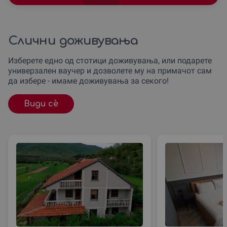
Слични доживувања
Изберете едно од стотици доживувања, или подарете
универзален ваучер и дозволете му на примачот сам
да избере - имаме доживувања за секого!
Види сè