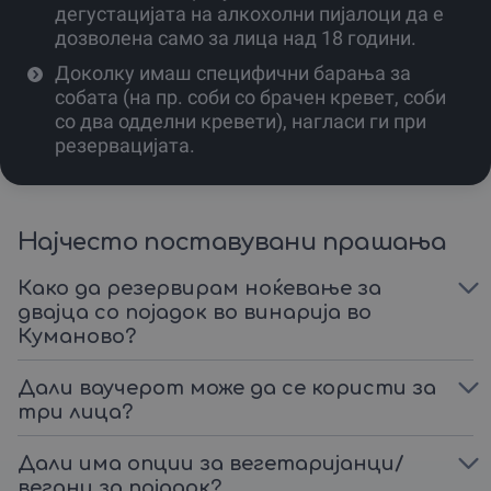
Доколку планираш поголем настан, на располагање
дегустацијата на алкохолни пијалоци да е
ти стои и пространа сала за состаноци, како и сала за
дозволена само за лица над 18 години.
прослави со капацитет до 70 луѓе, идеална за
семинари, свечени вечери или приватни забави.
Доколку имаш специфични барања за
собата (на пр. соби со брачен кревет, соби
Резервацијата на твоето прекрасно доживување
со два одделни кревети), нагласи ги при
треба да се направи најмалку еден ден пред
резервацијата.
посакуваното пристигнување.
Организаторот е флексибилен и отворен за
прилагодување на дегустациите или други активности
според твоите желби, особено ако доаѓаш со поголема
Најчесто поставувани прашања
група.
Како да резервирам ноќевање за
Иако минималниот број учесници е две лица, целиот
двајца со појадок во винарија во
објект е подготвен да прими тимови и големи
Куманово?
прослави, обезбедувајќи ти комплетно доживување
под еден покрив.
Дали ваучерот може да се користи за
Ова доживување е совршено за сите кои ја ценат
три лица?
квалитетната храна, вино и одмор.
Дали има опции за вегетаријанци/
Зошто да чекаш за совршениот момент? Создај го
сам!
вегани за појадок?