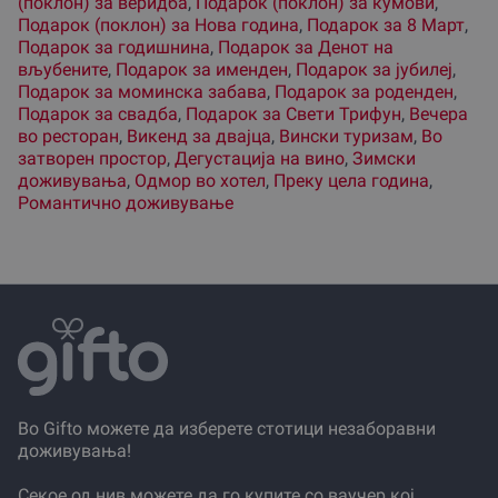
(поклон) за веридба
,
Подарок (поклон) за кумови
,
Подарок (поклон) за Нова година
,
Подарок за 8 Март
,
Подарок за годишнина
,
Подарок за Денот на
вљубените
,
Подарок за именден
,
Подарок за јубилеј
,
Подарок за моминска забава
,
Подарок за роденден
,
Подарок за свадба
,
Подарок за Свети Трифун
,
Вечера
во ресторан
,
Викенд за двајца
,
Вински туризам
,
Во
затворен простор
,
Дегустација на вино
,
Зимски
доживувања
,
Одмор во хотел
,
Преку цела година
,
Романтично доживување
Во Gifto можете да изберете стотици незаборавни
доживувања!
Секое од нив можете да го купите со ваучер кој