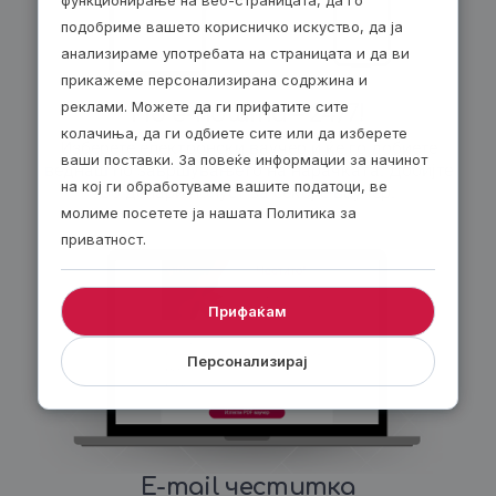
функционирање на веб-страницата, да го
подобриме вашето корисничко искуство, да ја
анализираме употребата на страницата и да ви
прикажеме персонализирана содржина и
реклами. Можете да ги прифатите сите
По е-пошта – 24/7!
колачиња, да ги одбиете сите или да изберете
Изберете електронски ваучер и ќе го добиете
ваши поставки. За повеќе информации за начинот
веднаш по завршувањето на нарачката. Добијте
на кој ги обработуваме вашите податоци, ве
30 денари попуст за секој е-ваучер.
молиме посетете ја нашата Политика за
приватност.
Прифаќам
Персонализирај
E-mail честитка