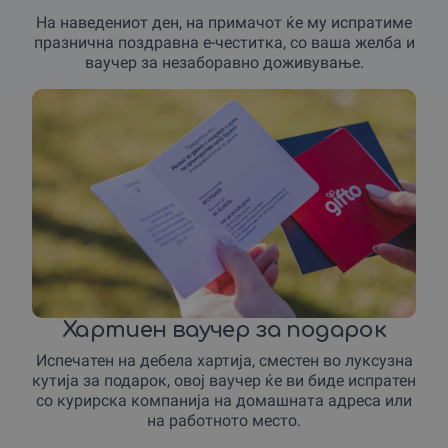
На наведениот ден, на примачот ќе му испратиме
празнична поздравна е-честитка, со ваша желба и
ваучер за незаборавно доживување.
Хартиен ваучер за подарок
Испечатен на дебела хартија, сместен во луксузна
кутија за подарок, овој ваучер ќе ви биде испратен
со курирска компанија на домашната адреса или
на работното место.