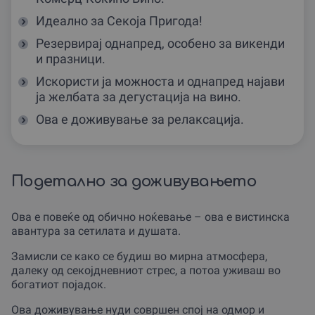
Идеално за Секоја Пригода!
Резервирај однапред, особено за викенди
и празници.
Искористи ја можноста и однапред најави
ја желбата за дегустација на вино.
Ова е доживување за релаксација.
Подетално за доживувањето
Ова е повеќе од обично ноќевање – ова е вистинска
авантура за сетилата и душата.
Замисли се како се будиш во мирна атмосфера,
далеку од секојдневниот стрес, а потоа уживаш во
богатиот појадок.
Ова доживување нуди совршен спој на одмор и