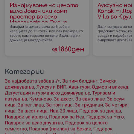
Изнајмување на целата
Луксузно но
вила Јован или камп
Konak Hillto
простор во село
Villa во Кру
Издеглавје до Охрид
Изнајми ја целата вила со 6 соби и
Дали сонуваш за сов
капацитет до 15 гости, или пак паркирај го
градскиот метеж, ка
твоето камп-возило во село Издеглавје и
воздух и најдобриот
доживеј ја македонската
смируваат духот? По
1860
ден
од
Категории
За наjдобрата забава 🎉
,
За тим билдинг
,
Зимски
доживувања
,
Луксуз и ВИП
,
Авантури
,
Одмор и викенд
,
Дегустации и гурманско доживување
,
Туризам и
патувања
,
Куманово
,
За десет
,
За едно лице
,
За осум
лица
,
За пет лица
,
За три лица
,
За трудници
,
За четири
лица
,
За шест лица
,
Над 20 лица
,
Подарок за двајца
,
Подарок за колега
,
Подарок за Неа
,
Подарок за Него
,
Подарок за цело друштво
,
Подарок за целото
семејство
,
Подарок (поклон) за Божиќ
,
Подарок