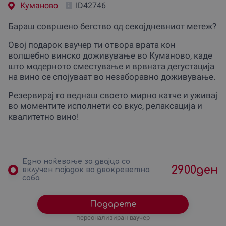
Куманово
ID42746
Бараш совршено бегство од секојдневниот метеж?
Овој подарок ваучер ти отвора врата кон
волшебно винско доживување во Куманово, каде
што модерното сместување и врвната дегустација
на вино се спојуваат во незаборавно доживување.
Резервирај го веднаш своето мирно катче и уживај
во моментите исполнети со вкус, релаксација и
квалитетно вино!
Едно ноќевање за двајца со
2900
ден
вклучен појадок во двокреветна
соба
Подарете
персонализиран ваучер