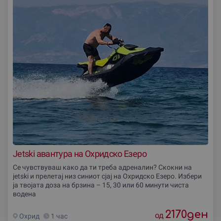
Jetski авантура на Охридско Езеро
Се чувствуваш како да ти треба адреналин? Скокни на
jetski и прелетај низ синиот сјај на Охридско Езеро. Избери
ја твојата доза на брзина – 15, 30 или 60 минути чиста
водена
2170
ден
од
Охрид
1 час