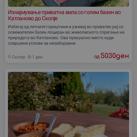
Изнајмување приватна вила со голем базен во
Катланово до Скопје
Избегај од летните горештини и уживај во приватен рај со
освежителен базен лоциран во живописното спрегање на
природата во Катланово. Ова прекрасно место нуди
совршени услови за незаборавни
5030
ден
од
Скопjе
1 ден