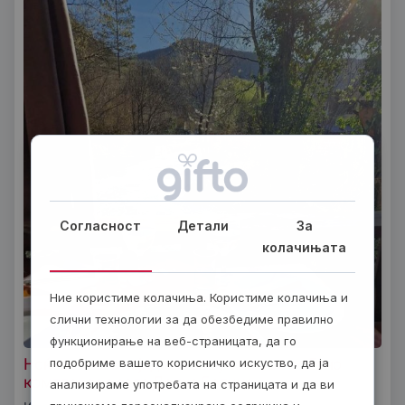
Согласност
Детали
За
колачињата
Ние користиме колачиња. Користиме колачиња и
слични технологии за да обезбедиме правилно
функционирање на веб-страницата, да го
Ноќевање со појадок и спа уживање во Етно
подобриме вашето корисничко искуство, да ја
комплекс во село Долна Белица
анализираме употребата на страницата и да ви