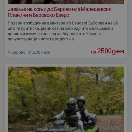
Јавање на коњи до Берово низ Малешевски
Планини и Беровско Езеро
Подари возбудлива авантура во Берово! Заборави на сè
што те притиска, јавни се низ бескрајните малешевски
долини и шуми со поглед на Беровското Езеро и
почувствувај ја чистата радост на
2500
ден
од
Берово
2:30 часа