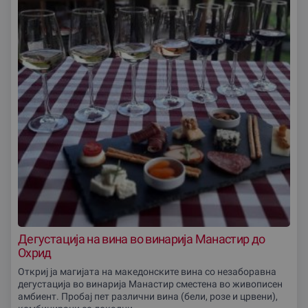
Дегустација на вина во винариjа Манастир до
Охрид
Откриј ја магијата на македонските вина со незаборавна
дегустација во винариjа Манастир сместена во живописен
амбиент. Пробај пет различни вина (бели, розе и црвени),