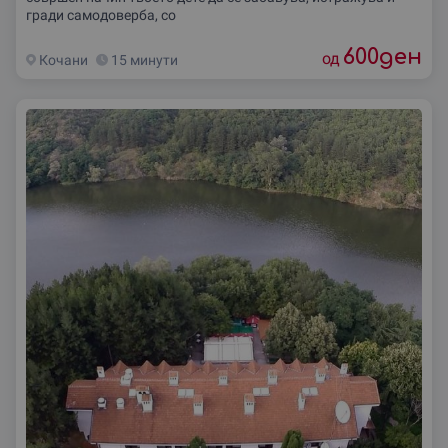
гради самодоверба, со
600
ден
од
Кочани
15 минути