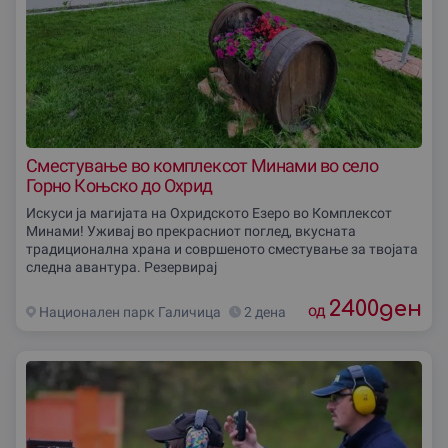
Сместување во комплексот Минами во село
Горно Коњско до Охрид
Искуси ја магијата на Охридското Езеро во Комплексот
Минами! Уживај во прекрасниот поглед, вкусната
традиционална храна и совршеното сместување за твојата
следна авантура. Резервирај
2400
ден
од
Национален парк Галичица
2 дена