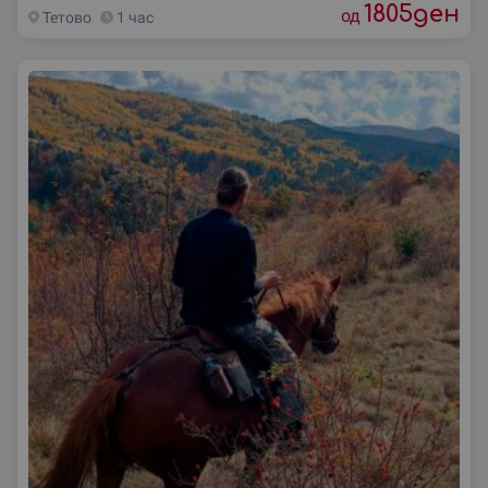
1805
ден
од
Тетово
1 час