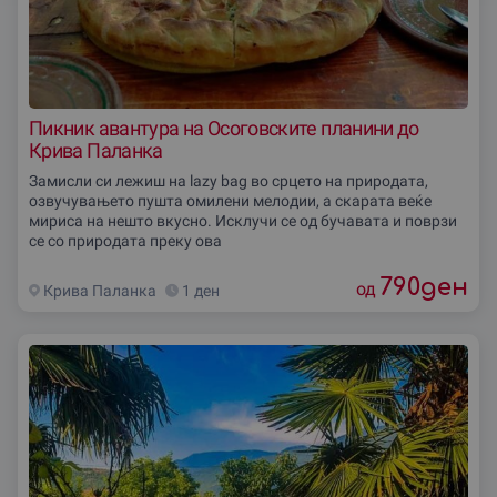
Пикник авантура на Осоговските планини до
Крива Паланка
Замисли си лежиш на lazy bag во срцето на природата,
озвучувањето пушта омилени мелодии, а скарата веќе
мириса на нешто вкусно. Исклучи се од бучавата и поврзи
се со природата преку ова
790
ден
од
Крива Паланка
1 ден