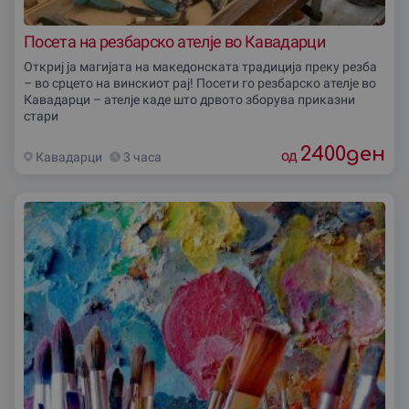
Посета на резбарско ателје во Кавадарци
Откриј ја магијата на македонската традиција преку резба
– во срцето на винскиот рај! Посети го резбарско ателје во
Кавадарци – ателје каде што дрвото зборува приказни
стари
2400
ден
од
Кавадарци
3 часа