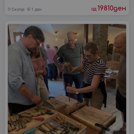
19810
ден
од
Скопjе
1 ден