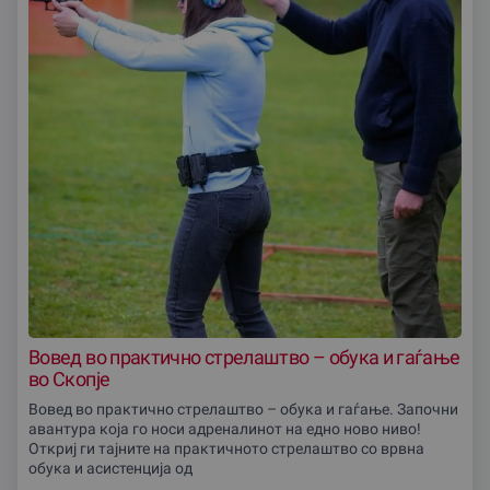
Вовед во практично стрелаштво – обука и гаѓање
во Скопjе
Вовед во практично стрелаштво – обука и гаѓање. Започни
авантура која го носи адреналинот на едно ново ниво!
Откриј ги тајните на практичното стрелаштво со врвна
обука и асистенција од