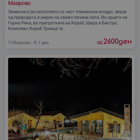
Маврово
Замисли утро исполнето со чист планински воздух, звуци
од природата и мирис на свежо печени пити. Во срцето на
Горна Река, во прегратките на Кораб, Шара и Бистра,
Комплекс Кораб Трница те
2600
ден
од
Маврово
1 ден