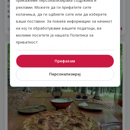
прикажеме персонализирана содржина и
Искуси мир и релаксација во магичниот Етно комплекс во
село Долна Белица. Ноќевај во удобна соба со појадок,
реклами. Можете да ги прифатите сите
користи го спа центар и уживај во базенот - зиме
колачиња, да ги одбиете сите или да изберете
внатрешен, лете
ваши поставки. За повеќе информации за начинот
2760
ден
на кој ги обработуваме вашите податоци, ве
од
Македонски Брод
1 ден
молиме посетете ја нашата Политика за
приватност.
Прифаќам
Персонализирај