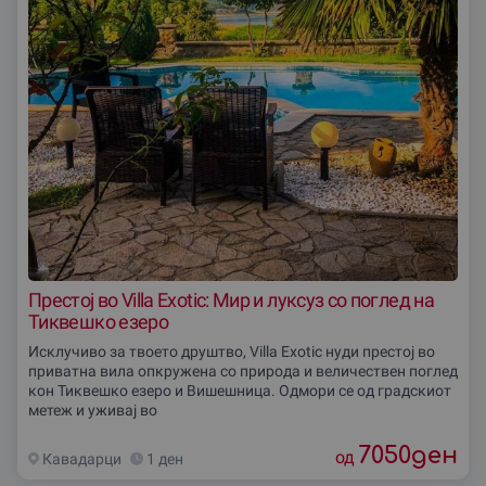
Престој во Villa Exotic: Мир и луксуз со поглед на
Тиквешко езеро
Исклучиво за твоето друштво, Villa Exotic нуди престој во
приватна вила опкружена со природа и величествен поглед
кон Тиквешко езеро и Вишешница. Одмори се од градскиот
метеж и уживај во
7050
ден
од
Кавадарци
1 ден