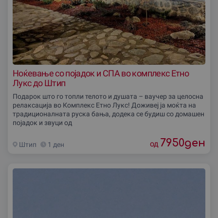
Ноќевање со појадок и СПА во комплекс Етно
Лукс до Штип
Подарок што го топли телото и душата – ваучер за целосна
релаксација во Комплекс Етно Лукс! Доживеј ја моќта на
традиционалната руска бања, додека се будиш со домашен
појадок и звуци од
7950
ден
од
Штип
1 ден