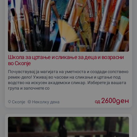
Школа за цртање и сликање за деца и возрасни
во Скопjе
Почувствувај ја магијата на уметноста и создади сопствено
ремек-дело! Уживај во часови на сликање и цртање под
водство на искусен академски сликар. Изберете ја вашата
група и започнете со
2600
ден
од
Скопjе
Неколку дена