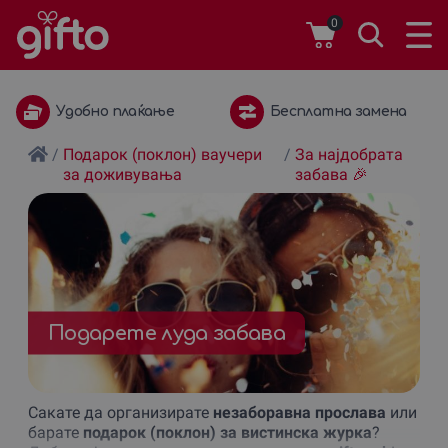
0
Бесплатна замена
1 година важност
/
Подарок (поклон) ваучери
/
За наjдобрата
за доживувања
забава 🎉
Подарете луда забава
Сакате да организирате
незаборавна прослава
или
барате
подарок (поклон) за вистинска журка
?