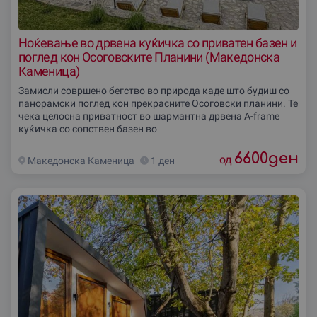
Ноќевање во дрвена куќичка со приватен базен и
поглед кон Осоговските Планини (Македонска
Каменица)
Замисли совршено бегство во природа каде што будиш со
панорамски поглед кон прекрасните Осоговски планини. Те
чека целосна приватност во шармантна дрвена А-frame
куќичка со сопствен базен во
6600
ден
од
Македонска Каменица
1 ден