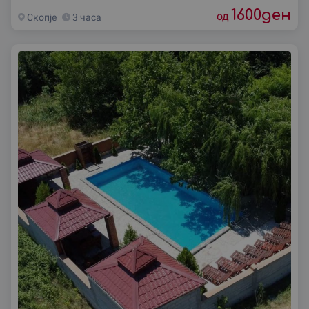
1600
ден
од
Скопjе
3 часа