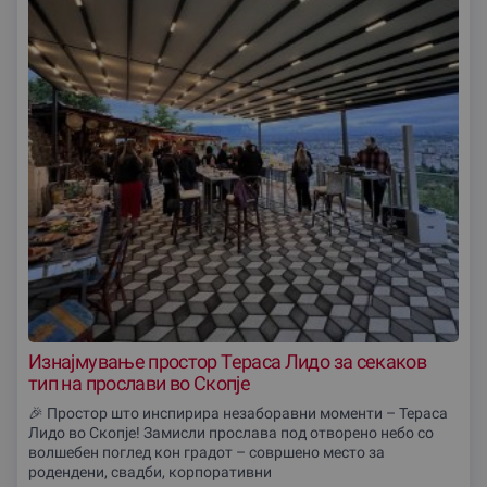
Изнајмување простор Тераса Лидо за секаков
тип на прослави во Скопје
🎉 Простор што инспирира незаборавни моменти – Тераса
Лидо во Скопје! Замисли прослава под отворено небо со
волшебен поглед кон градот – совршено место за
родендени, свадби, корпоративни