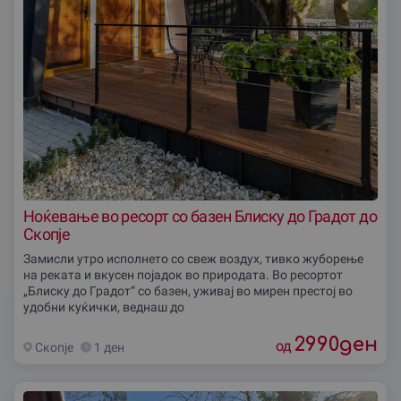
Ноќевање во ресорт со базен Блиску до Градот до
Скопjе
Замисли утро исполнето со свеж воздух, тивко жуборење
на реката и вкусен појадок во природата. Во ресортот
„Блиску до Градот“ со базен, уживај во мирен престој во
удобни куќички, веднаш до
2990
ден
од
Скопjе
1 ден