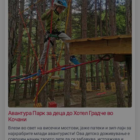
Авантура Парк за деца до Хотел Градче во
Кочани
Влези во свет на висечки мостови, јаже патеки и зип-лајн за
најхрабрите млади авантуристи! Ова детско доживување е
совршен начин твоето дете да се забавува, истражува и