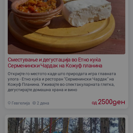
Сместување и дегустација во Етно куќа
Серменински Чардак на Кожуф планина
Откријте го местото каде што природата игра главната
улога - Етно куќа и ресторан "Серменински Чардак" на
Кожуф Планина. Уживајте во спектакуларната глетка,
дегустирајте домашна храна и вино
2500
ден
од
Гевгелиjа
2 дена