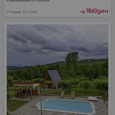
комбинирани со локални
1860
ден
од
Охрид
3 часа