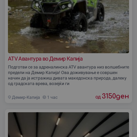
ATV Авантура во Демир Капија
Подготви се за адреналинска ATV авантура низ волшебните
предели на Демир Капија! Ова доживување е совршен
начин да ја истражиш дивата македонска природа, далеку
од градската врева, возејќи ги
3150
ден
од
Демир-Капиjа
1 час