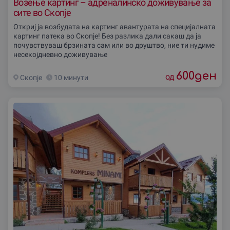
Возење картинг – адреналинско доживување за
сите во Скопје
Откриј ja возбудaта на картинг авантурата на специјалната
картинг патека во Скопје! Без разлика дали сакаш да ја
почувствуваш брзината сам или во друштво, ние ти нудиме
несекојдневно доживување
600
ден
од
Скопjе
10 минути