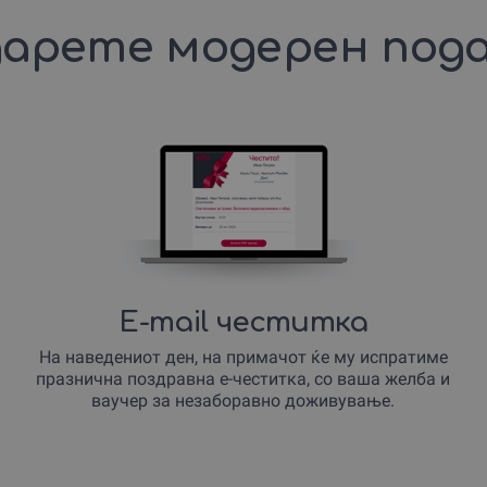
арете модерен под
E-mail честитка
На наведениот ден, на примачот ќе му испратиме
празнична поздравна е-честитка, со ваша желба и
ваучер за незаборавно доживување.