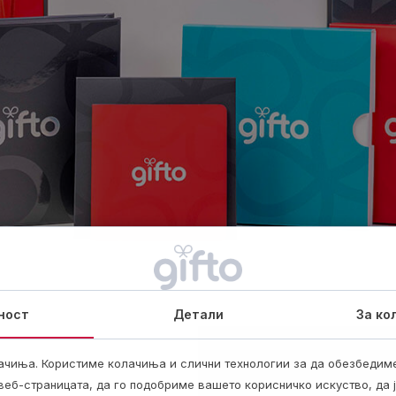
ност
Детали
За ко
ачиња. Користиме колачиња и слични технологии за да обезбедим
еб-страницата, да го подобриме вашето корисничко искуство, да 