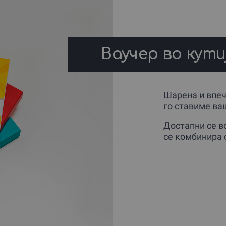
Ваучер во кути
Шарена и впеча
го ставиме ва
Достапни се во
се комбинира 