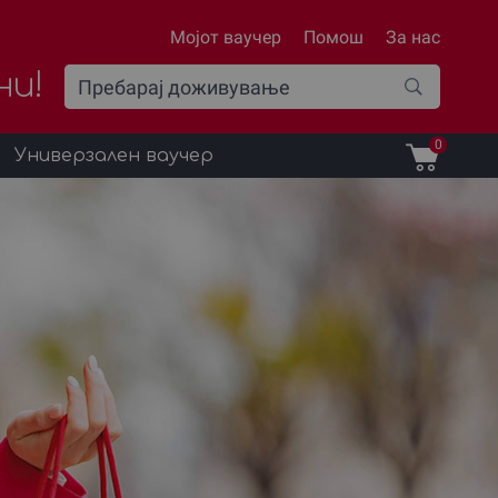
Мојот ваучер
Помош
За нас
ни!
0
Универзален ваучер