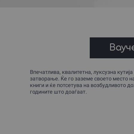
Вауче
Впечатлива, квалитетна, луксузна кутија
затворање. Ќе го заземе своето место н
книги и ќе потсетува на возбудливото 
годините што доаѓаат.