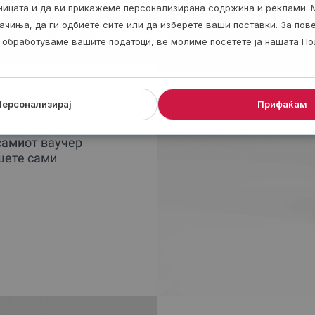
аницата и да ви прикажеме персонализирана содржина и реклами. 
ачиња, да ги одбиете сите или да изберете ваши поставки. За по
учер во коверт
ги обработуваме вашите податоци, ве молиме посетете ја нашата По
ртија и
Персонализирај
Прифаќам
от постои
апишете ја
 самиот ваучер
шете сами