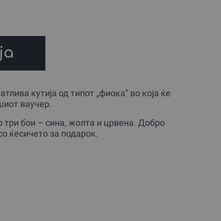
ја
тлива кутија од типот „фиока“ во која ќе
шиот ваучер.
 три бои – сина, жолта и црвена. Добро
со ќесичето за подарок.