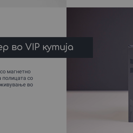
р во VIP кутија
 со магнетно
а полицата со
доживување во