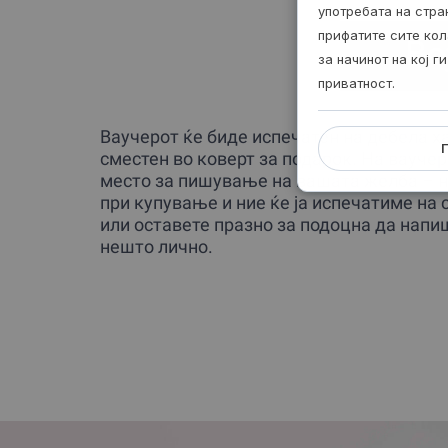
употребата на стр
прифатите сите кол
Ва
за начинот на кој 
приватност.
Ваучерот ќе биде испечатен на дебела ха
сместен во коверт за подарок. На ваучер
место за пишување на вашата желба – н
при купување и ние ќе ја испечатиме на
или оставете празно за подоцна да напи
нешто лично.