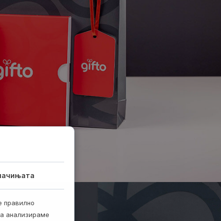
лачињата
е правилно
ја анализираме