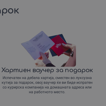
арок
Хартиен ваучер за подарок
Испечатен на дебела хартија, сместен во луксузна
кутија за подарок, овој ваучер ќе ви биде испратен
со курирска компанија на домашната адреса или
на работното место.