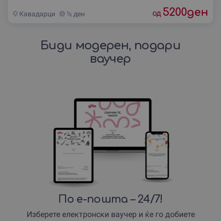
5200
ден
од
Кавадарци
½ ден
Биди модерен, подари
ваучер
По е-пошта – 24/7!
Изберете електронски ваучер и ќе го добиете