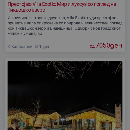
Престој во Villa Exotic: Мир и луксуз со поглед на
Тиквешко езеро
Исклучиво за твоето друштво, Villa Exotic нуди престој во
приватна вила опкружена со природа и величествен поглед
кон Тиквешко езеро и Вишешница. Одмори се од градскиот
метеж и уживај во
7050
ден
од
Кавадарци
1 ден