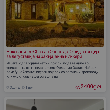
Ноќевање во Chateau Orman до Охрид со опциjа
за дегустација на ракија, вина и ликери
Избегај од секојдневието и преспиј под ѕвездите во
уникатната шато вила во село Орман до Охрид! Избери
помеѓу ноќевање, вкусен појадок со органски производи
или ексклузивна дегустација на
3400
ден
од
Охрид
1 ден