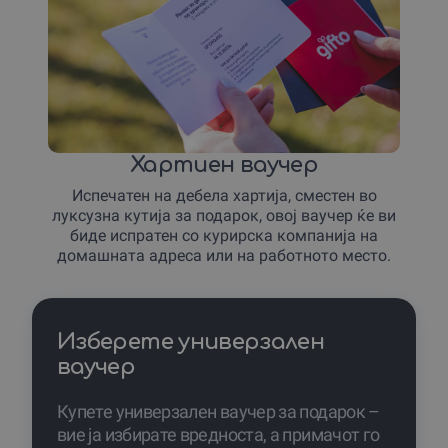
Хартиен ваучер
Испечатен на дебела хартија, сместен во
луксузна кутија за подарок, овој ваучер ќе ви
биде испратен со курирска компанија на
домашната адреса или на работното место.
Изберете универзален
ваучер
Купете универзален ваучер за подарок –
вие ја избирате вредноста, а примачот го