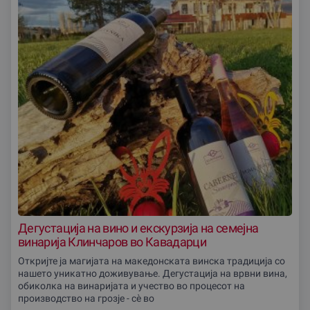
Дегустација на вино и екскурзија на семеjна
винарија Клинчаров во Кавадарци
Откријте ја магијата на македонската винска традиција со
нашето уникатно доживување. Дегустација на врвни вина,
обиколка на винаријата и учество во процесот на
производство на грозје - сè во