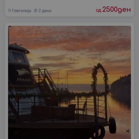
2500
ден
од
Гевгелиjа
2 дена