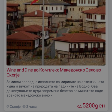
Wine and Dine во Комплекс Македонско Село во
Скопје
Замисли попладне исполнето со мирисите на автентичната
кујна и звукот на природата на падините на Водно. Ова
доживување ти нуди современо бегство во минатото каде
врвното македонско вино и
5200
ден
од
Скопjе
2 часа