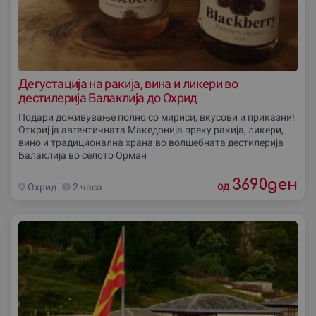
Дегустација на ракија, вина и ликери во
дестилерија Балаклија до Охрид
Подари доживување полно со мириси, вкусови и приказни!
Откриј ја автентичната Македонија преку ракија, ликери,
вино и традиционална храна во волшебната дестилерија
Балаклија во селото Орман
3690
ден
од
Охрид
2 часа