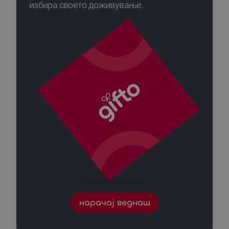
избира своето доживување.
нарачај веднаш