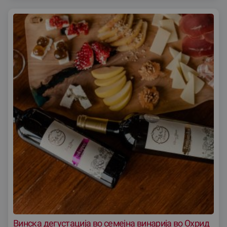
Винска дегустација во семеjна винарија во Охрид