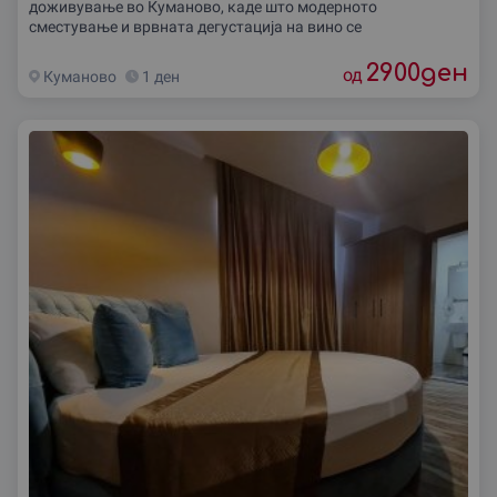
доживување во Куманово, каде што модерното
сместување и врвната дегустација на вино се
2900
ден
од
Куманово
1 ден