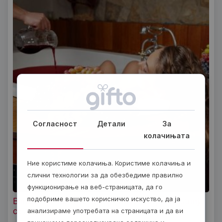
Согласност
Детали
За
колачињата
Ние користиме колачиња. Користиме колачиња и
слични технологии за да обезбедиме правилно
функционирање на веб-страницата, да го
подобриме вашето корисничко искуство, да ја
Вински третман во Скопjе: Уникатна релаксација
со допир на македонска традиција!
анализираме употребата на страницата и да ви