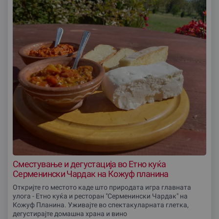
Сместување и дегустација во Етно куќа
Серменински Чардак на Кожуф планина
Откријте го местото каде што природата игра главната
улога - Етно куќа и ресторан "Серменински Чардак" на
Кожуф Планина. Уживајте во спектакуларната глетка,
дегустирајте домашна храна и вино