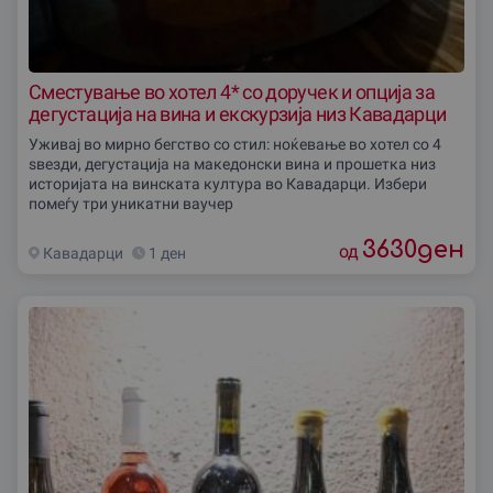
Сместување во хотел 4* со доручек и опциjа за
дегустација на вина и екскурзија низ Кавадарци
Уживај во мирно бегство со стил: ноќевање во хотел со 4
ѕвезди, дегустација на македонски вина и прошетка низ
историјата на винската култура во Кавадарци. Избери
помеѓу три уникатни ваучер
3630
ден
од
Кавадарци
1 ден