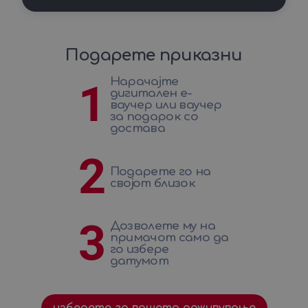
Подарете приказни
Нарачајте
1
дигитален е-
ваучер или ваучер
за подарок со
достава
2
Подарете го на
својот близок
3
Дозволете му на
примачот само да
го избере
датумот