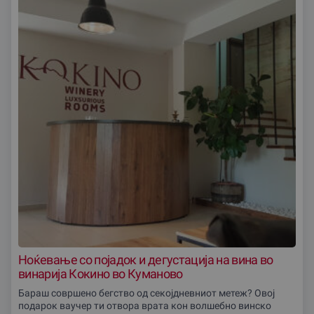
Ноќевање со појадок и дегустација на вина во
винарија Кокино во Куманово
Бараш совршено бегство од секојдневниот метеж? Овој
подарок ваучер ти отвора врата кон волшебно винско