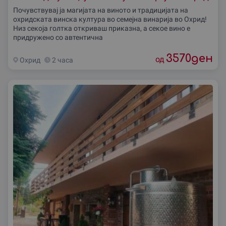
Почувствувај ја магијата на виното и традицијата на
охридската винска култура во семеjна винарија во Охрид!
Низ секоја голтка откриваш приказна, а секое вино е
придружено со автентична
3570
ден
од
Охрид
2 часа