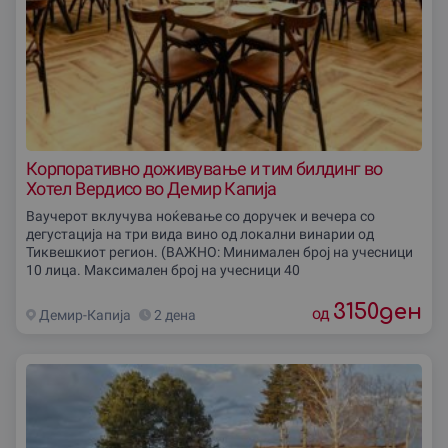
Корпоративно доживување и тим билдинг во
Хотел Вердисо во Демир Капија
Ваучерот вклучува ноќевање со доручек и вечера со
дегустација на три вида вино од локални винарии од
Тиквешкиот регион. (ВАЖНО: Минимален број на учесници
10 лица. Максимален број на учесници 40
3150
ден
од
Демир-Капиjа
2 дена