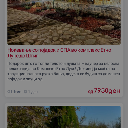
Ноќевање со појадок и СПА во комплекс Етно
Лукс до Штип
Подарок што го топли телото и душата – ваучер за целосна
релаксација во Комплекс Етно Лукс! Доживеј ја моќта на
традиционалната руска бања, додека се будиш со домашен
појадок и звуци од
7950
ден
од
Штип
1 ден