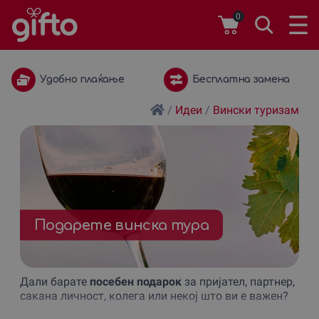
0
Бесплатна замена
1 година важност
/
Идеи
/
Вински туризам
Подарете винска тура
Дали барате
посебен подарок
за пријател, партнер,
сакана личност, колега или некој што ви е важен?