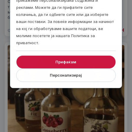
прикажеме персонализирана содржина и
Ослободи се од стресот и разубави ја кожата со луксузен
третман кој го комбинира богатството на природата и
реклами. Можете да ги прифатите сите
моќта на виното. Искусете винска терапија во Garden Spa
колачиња, да ги одбиете сите или да изберете
бутик хотел – единствено
ваши поставки. За повеќе информации за начинот
4900
ден
на кој ги обработуваме вашите податоци, ве
од
Скопjе
2 часа
молиме посетете ја нашата Политика за
приватност.
Прифаќам
Персонализирај