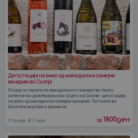
Дегустација на вино од македонски семејни
винарии во Скопје
Откриј ги тајните на македонското винарство преку
автентично доживување во срцето на Скопје - дегустација
на вино од македонски семејни винарии. Потонете во
богатите вкусови и ароми на
1800
ден
од
Скопjе
2 часа