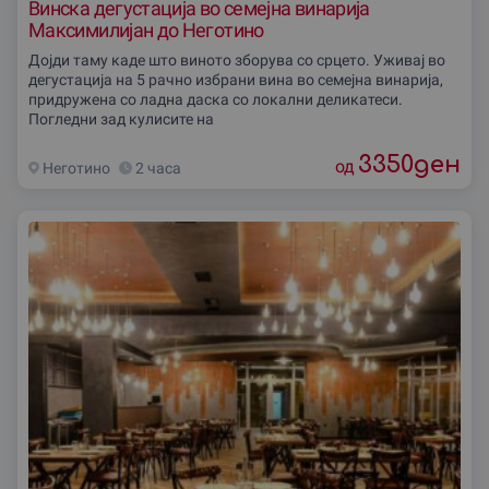
Винска дегустација во семејна винарија
Максимилијан до Неготино
Дојди таму каде што виното зборува со срцето. Уживај во
дегустација на 5 рачно избрани вина во семејна винарија,
придружена со ладна даска со локални деликатеси.
Погледни зад кулисите на
3350
ден
од
Неготино
2 часа