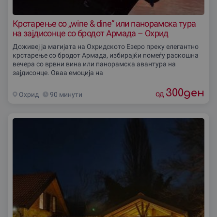
Крстарење со „wine & dine“ или панорамска тура
на зајдисонце со бродот Армада – Охрид
Доживеј ја магијата на Охридското Езеро преку елегантно
крстарење со бродот Армада, избирајќи помеѓу раскошна
вечера со врвни вина или панорамска авантура на
зајдисонце. Оваа емоција на
300
ден
од
Охрид
90 минути