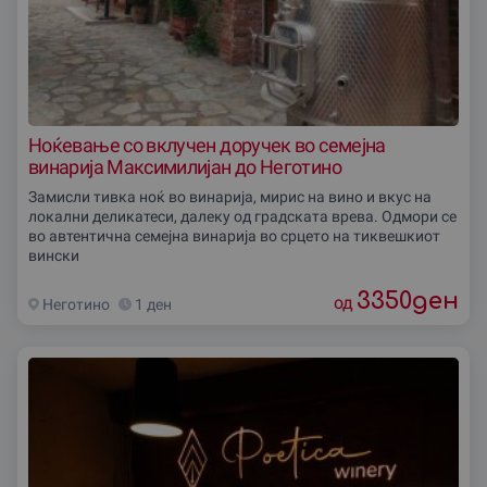
Ноќевање со вклучен доручек во семејна
винарија Максимилијан до Неготино
Замисли тивка ноќ во винарија, мирис на вино и вкус на
локални деликатеси, далеку од градската врева. Одмори се
во автентична семејна винарија во срцето на тиквешкиот
вински
3350
ден
од
Неготино
1 ден