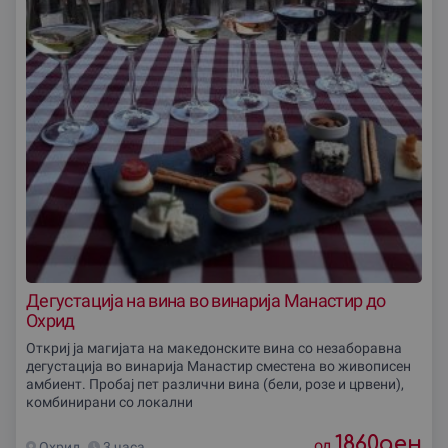
Дегустација на вина во винариjа Манастир до
Охрид
Откриј ја магијата на македонските вина со незаборавна
дегустација во винариjа Манастир сместена во живописен
амбиент. Пробај пет различни вина (бели, розе и црвени),
комбинирани со локални
1860
ден
од
Охрид
3 часа