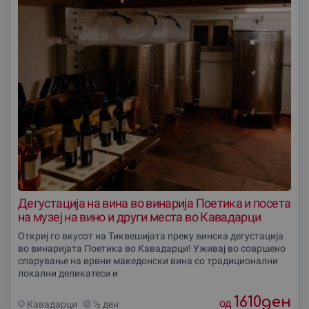
Дегустација на вина во винариjа Поетика и посета
на музеj на вино и други места во Кавадарци
Откриј го вкусот на Тиквешијата преку винска дегустација
во винаријата Поетика во Кавадарци! Уживај во совршено
спарување на врвни македонски вина со традиционални
локални деликатеси и
1610
ден
од
Кавадарци
½ ден