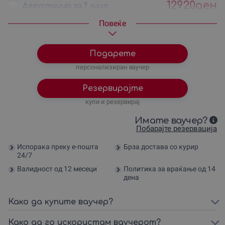
12920
ден
Дегустација за 7 лица
14760
ден
Дегустација за 8 лица
Повеќе
16610
ден
Дегустација за 9 лица
18450
ден
Дегустација за 10 лица
Подарете
персонализиран ваучер
Резервирајте
купи и резервирај
Имате ваучер?
Побарајте резервација
Испорака преку е-пошта
Брза достава со курир
24/7
Валидност од 12 месеци
Политика за враќање од 14
дена
Како да купите ваучер?
Како да го искористам ваучерот?