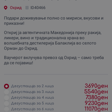
Охрид
ID40466
Подари доживување полно со мириси, вкусови и
приказни!
Откриј ја автентичната Македонија преку ракија,
ликери, вино и традиционална храна во
волшебната дестилерија Балаклија во селото
Орман до Охрид.
Ваучерот вклучува превоз од Охрид – само треба
да се појавиш!
3690
ден
Дегустација за 2 лица
5540
ден
Дегустација за 3 лица
7380
ден
Дегустација за 4 лица
9230
ден
Дегустација за 5 лица
11070
ден
Дегустација за 6 лица