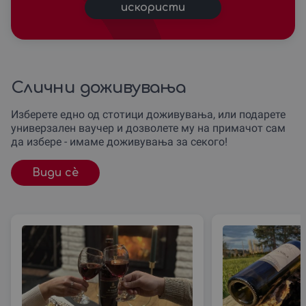
искористи
Слични доживувања
Изберете едно од стотици доживувања, или подарете
универзален ваучер и дозволете му на примачот сам
да избере - имаме доживувања за секого!
Види сè