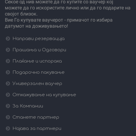
Секое од нив можете да го купите со ваучер кој
можете да го искористите лично или да го подарите на
својот близок.
Вие Го купувате ваучерот - примачот го избира
датумот на доживувањето!
Направи резервација
Прашања и Одговори
Плаќање и испорака
Подарочно пакување
Универзален ваучер
Откажување на купување
За Компании
Станете партнер
Најава за партнери