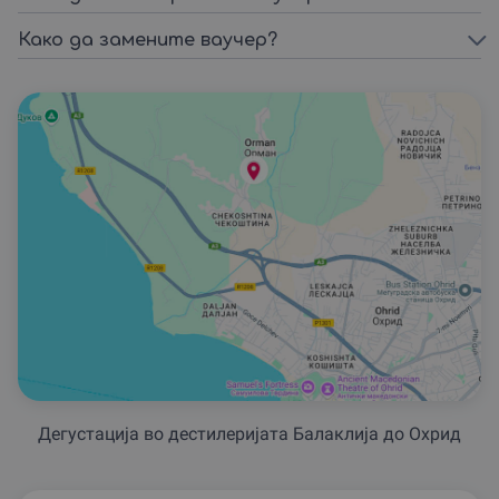
Како да замените ваучер?
Дегустациjа во дестилеријата Балаклија до Охрид