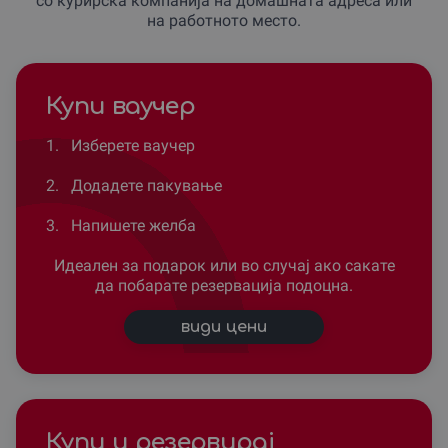
со курирска компанија на домашната адреса или
на работното место.
Купи ваучер
1.
Изберете ваучер
2.
Додадете пакување
3.
Напишете желба
Идеален за подарок или во случај ако сакате
да побарате резервација подоцна.
види цени
Купи и резервирај