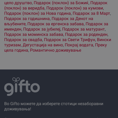
цело друштво
,
Подарок (поклон) за Божиќ
,
Подарок
(поклон) за веридба
,
Подарок (поклон) за кумови
,
Подарок (поклон) за Нова година
,
Подарок за 8 Март
,
Подарок за годишнина
,
Подарок за Денот на
вљубените
,
Подарок за ергенска забава
,
Подарок за
именден
,
Подарок за јубилеј
,
Подарок за матурант
,
Подарок за моминска забава
,
Подарок за роденден
,
Подарок за свадба
,
Подарок за Свети Трифун
,
Вински
туризам
,
Дегустација на вино
,
Покрај водата
,
Преку
цела година
,
Романтично доживување
Во Gifto можете да изберете стотици незаборавни
доживувања!