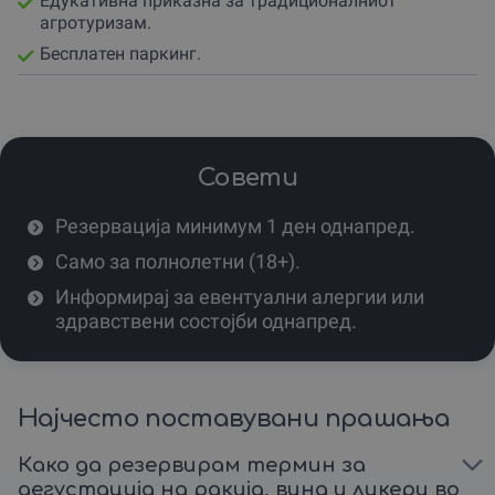
Едукативна приказна за традиционалниот
доживеј ги вкусовите што се паметат.
агротуризам.
Овде нема брзање – само мир, природа и автентична
Бесплатен паркинг.
магија во секоја чаша.
Совети
Резервација минимум 1 ден однапред.
Само за полнолетни (18+).
Информирај за евентуални алергии или
здравствени состојби однапред.
Најчесто поставувани прашања
Како да резервирам термин за
дегустација на ракија, вина и ликери во