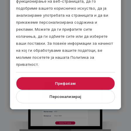
функционирање на веб-страницата, да го
подобриме вашето корисничко искуство, да ја
анализираме употребата на страницата и да ви
прикажеме персонализирана содржина и
реклами. Можете да ги прифатите сите
колачиња, да ги одбиете сите или да изберете
По е-пошта – 24/7!
ваши поставки. За повеќе информации за начинот
на кој ги обработуваме вашите податоци, ве
Изберете електронски ваучер и ќе го добиете
молиме посетете ја нашата Политика за
веднаш по завршувањето на нарачката. Добијте
30 денари попуст за секој е-ваучер.
приватност.
Прифаќам
Персонализирај