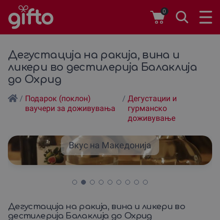
0
Дегустација на ракија, вина и
ликери во дестилерија Балаклија
до Охрид
/
Подарок (поклон)
/
Дегустации и
ваучери за доживувања
гурманско
доживување
Вкус на Македонија
Дегустација на ракија, вина и ликери во
дестилерија Балаклија до Охрид