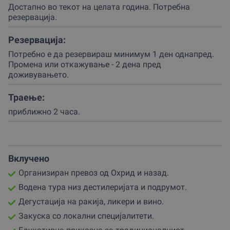
старинскиот подрум и терасата покрај реката.
Достапно во текот на целата година. Потребна
резервациjа.
Потоа следи дегустација на ракии, ликери и вино, како
и закуска со домашни сирења, леб и сезонски
Резервација:
деликатеси – сето тоа направено на лице место.
Потребно е да резервираш минимум 1 ден однапред.
За кого е ова доживување?
Промена или откажување - 2 дена пред
доживувањето.
За парови што сакаат нешто различно, за пријатели
што слават роденден на уникатен начин, за
Траење:
тимбилдинг или подарок со длабока приказна.
приближно 2 часа.
Совршен избор за сите над 18 години кои сакаат да
вкусат и научат нешто ново.
Доживување што поврзува традиција, вкус и природа
Вклучено
во едно.
Организиран превоз од Охрид и назад.
Покани ги сетилата на авантура
Водена тура низ дестилеријата и подрумот.
Ова не е обична дегустација – туку патување низ
Дегустација на ракија, ликери и вино.
традицијата на македонското земјоделие и винарство.
Закуска со локални специјалитети.
Подари или резервирај ваучер преку Gifto.mk и