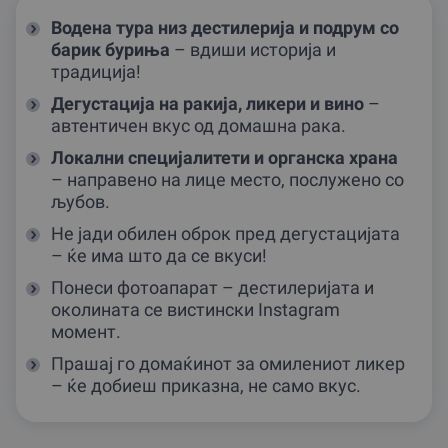
Водена тура низ дестилерија и подрум со
барик буриња
– вдиши историја и
традиција!
Дегустација на ракија, ликери и вино
–
автентичен вкус од домашна рака.
Локални специјалитети и органска храна
– направено на лице место, послужено со
љубов.
Не јади обилен оброк пред дегустацијата
– ќе има што да се вкуси!
Понеси фотоапарат – дестилеријата и
околината се вистински Instagram
момент.
Прашај го домаќинот за омилениот ликер
– ќе добиеш приказна, не само вкус.