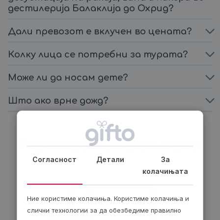
дестилерија Балаклија до Охрид?
Дали превозот е вклучен во цената?
Колку лица се потребни за турата?
Може ли да носам дете?
Што ако врне дожд?
Биди модерен, подари ваучер
Согласност
Детали
За
колачињата
Ние користиме колачиња. Користиме колачиња и
слични технологии за да обезбедиме правилно