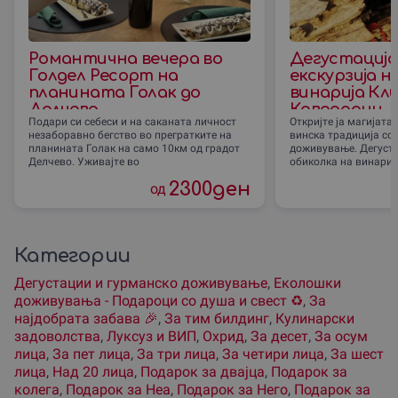
Романтична вечера во
Дегустација
Голдел Ресорт на
екскурзија н
планината Голак до
винарија Кл
Делчево
Кавадарци
Подари си себеси и на саканата личност
Откријте ја магијата
незаборавно бегство во прегратките на
винска традиција со
планината Голак на само 10км од градот
доживување. Дегуста
Делчево. Уживајте во
обиколка на винариј
2300
ден
од
Категории
Дегустации и гурманско доживување
,
Еколошки
доживувања - Подароци со душа и свест ♻️
,
За
наjдобрата забава 🎉
,
За тим билдинг
,
Кулинарски
задоволства
,
Луксуз и ВИП
,
Охрид
,
За десет
,
За осум
лица
,
За пет лица
,
За три лица
,
За четири лица
,
За шест
лица
,
Над 20 лица
,
Подарок за двајца
,
Подарок за
колега
,
Подарок за Неа
,
Подарок за Него
,
Подарок за