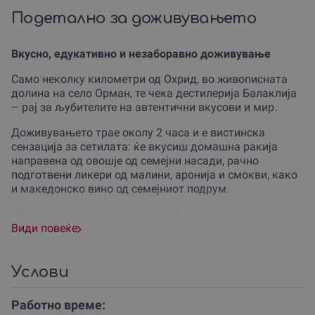
Подетално за доживувањето
Вкусно, едукативно и незаборавно доживување
Само неколку километри од Охрид, во живописната
долина на село Орман, те чека дестилерија Балаклија
– рај за љубителите на автентични вкусови и мир.
Доживувањето трае околу 2 часа и е вистинска
сензација за сетилата: ќе вкусиш домашна ракија
направена од овошје од семејни насади, рачно
подготвени ликери од малини, аронија и смокви, како
и македонско вино од семејниот подрум.
Како се одвива доживувањето?
Види повеќе
Твојата авантура започнува во Охрид, од каде ќе
бидеш преземен со организиран превоз до
дестилеријата.
Услови
Ќе те пречекаат во бутик комплекс од дрво и камен,
Работно време:
каде ќе добиеш водена тура низ производниот процес,