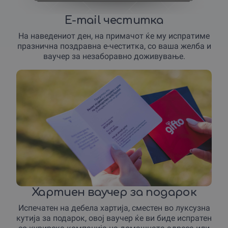
E-mail честитка
На наведениот ден, на примачот ќе му испратиме
празнична поздравна е-честитка, со ваша желба и
ваучер за незаборавно доживување.
Хартиен ваучер за подарок
Испечатен на дебела хартија, сместен во луксузна
кутија за подарок, овој ваучер ќе ви биде испратен