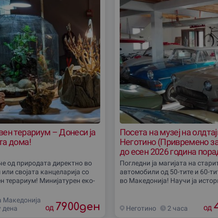
ен терариум – Донеси ја
Посета на музеј на олдта
та дома!
Неготино (Привремено з
до есен 2026 година пора
реновирање и преместу
че од природата директно во
Погледни ја магијата на стари
 или своjата канцелариjа со
автомобили од 50-тите и 60-ти
н терариум! Минијатурен еко-
во Македонија! Научи ја истор
 самиот се одржува, со тропски
олдтајмерите и уживај во вкус
и уникатен
по бабини рецепти. Резервирај
а Македониjа
7900
ден
од
од
 дена
Неготино
2 часа