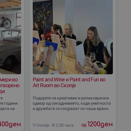
јмери во
Paint and Wine и Paint and Fun во
атворено
Art Room во Скопје
ди
вање)
те
Подарете си креативен и релаксирачки
те години
одмор од секојдневието, каде уметноста
ијата на
и дружбата се спојуваат со чаша врвно
ни слатки
вино. Доживејте го магичниот спој на
 сега и
бои, платно и инспирација под водство
400
ден
1200
ден
на
од
Скопjе
2:30 часа