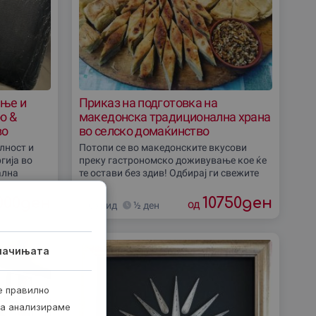
ање и
Приказ на подготовка на
o &
македонска традиционална храна
во
во селско домаќинство
лност и
Потопи се во македонските вкусови
гија во
преку гастрономско доживување кое ќе
ална
те остави без здив! Одбирај ги свежите
ново. Овој
намирници директно од градината,
вно студио
гледај го процесот на готвење на
000
ден
10750
ден
од
Охрид
½ ден
пирустија со
лачињата
е правилно
ја анализираме