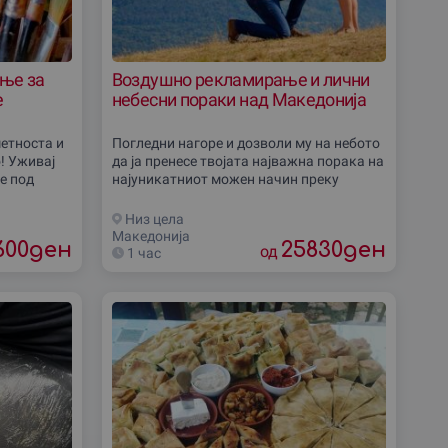
ање за
Воздушно рекламирање и лични
е
небесни пораки над Македонија
метноста и
Погледни нагоре и дозволи му на небото
! Уживај
да ја пренесе твојата најважна порака на
е под
најуникатниот можен начин преку
 сликар.
атрактивно воздушно рекламирање. Ова
почнете со
е доживување кое остава без здив и
Низ цела
Македониjа
600
ден
25830
ден
од
1 час