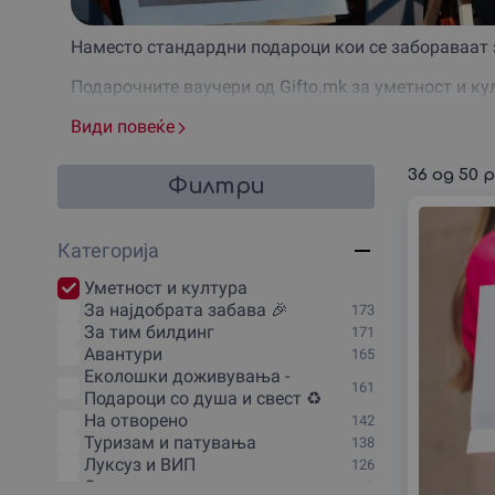
Наместо стандардни подароци кои се забораваат 
Подарочните ваучери од Gifto.mk за уметност и ку
инспирираат.
Види повеќе
Совршен избор за роденден, годишнина, празник, т
36
од
50
р
Филтри
Доживувања за љубителите на уметноста
Без разлика дали примачот на ваучерот е креатив
Категорија
Ваучер за грнчарска работилница – медитативно 
Уметност и култура
Ваучер за снимање песна во студио – совршено за
За наjдобрата забава 🎉
173
За тим билдинг
171
Часови по гитара, пијано или друг инструмент – и
Авантури
165
Еколошки доживувања -
Билети за театарска претстава или концерт – за љ
161
Подароци со душа и свест ♻️
На отворено
142
Работилници за сликање, танцување, калиграфија
Туризам и патувања
138
Луксуз и ВИП
Подарок (поклон) ваучер за тетоважа или пирсинг
126
Одмор и викенд
119