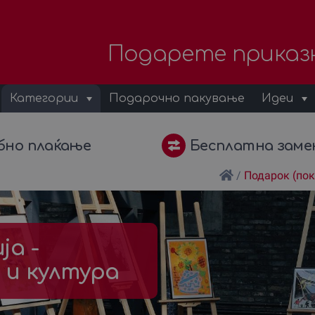
Подарете приказ
Категории
Подарочно пакување
Идеи
бно плаќање
Бесплатна заме
/
Подарок (по
а -
и култура