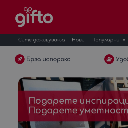
Сите доживувања
Нови
Популарни
Брза испорака
Удо
Подарете инспирациј
Подарете уметност 