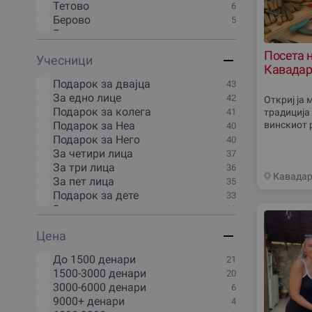
Тетово
6
50 минути
1
Берово
5
6 часа
1
Битола
5
70 минути
1
Валандово
5
80 минути
1
Посета н
Учесници
Велес
5
Викенд
1
Кавада
Гевгелиjа
5
Подарок за двајца
43
Дебар
5
За едно лице
42
Откриј ја
Делчево
5
Подарок за колега
41
традиција 
Демир-Капиjа
5
Подарок за Неа
винскиот р
40
Доjран
5
во Кавада
Подарок за Него
40
Кичево
5
зборува п
За четири лица
37
Кочани
5
За три лица
36
Крива Паланка
5
Кавада
За пет лица
35
Крушево
5
Подарок за дете
33
Маврово
5
За шест лица
32
Национален парк Галичица
5
Подарок за цело друштво
32
Пробиштип
5
Цена
За десет
30
Радовиш
5
За осум лица
30
Свети-Николе
5
До 1500 денари
21
Подарок за тинејџер
30
Струга
5
1500-3000 денари
20
Подарок за целото семејство
28
Струмица
5
3000-6000 денари
6
За трудници
24
Штип
5
9000+ денари
4
Над 20 лица
17