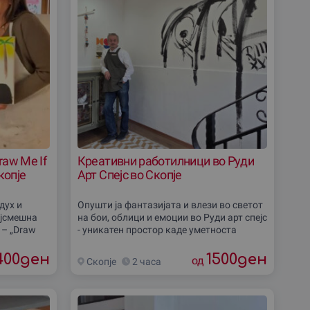
aw Me If
Креативни работилници во Руди
копjе
Арт Спејс во Скопје
дух и
Опушти ја фантазијата и влези во светот
ајсмешна
на бои, облици и емоции во Руди арт спејс
 – „Draw
- уникатен простор каде уметноста
т акрилни
оживува. Избери помеѓу изнaјмување на
пијалок и
галеријски простор за твојот настан или
400
ден
1500
ден
од
Скопjе
2 часа