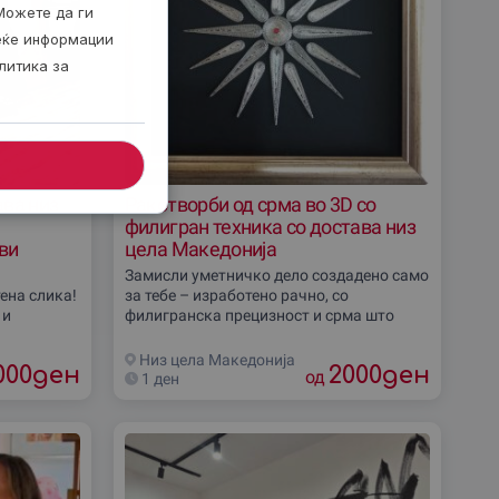
Можете да ги
веќе информации
литика за
ава низ
Ракотворби од срма во 3D со
филигран техника со достава низ
ви
цела Македониjа
Замисли уметничко дело создадено само
ена слика!
за тебе – изработено рачно, со
 и
филигранска прецизност и срма што
сното дело
свети како злато! Персонализираната 3D
ли
изработка ќе внесе елеганција во секој
Низ цела Македониjа
000
ден
2000
ден
простор,
од
1 ден