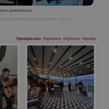
тивно доживување.
учат нешто ново или едноставно – да се
да ја направите посебна.
Препорачано
Најевтино
Најскапо
Најново
Подреди
според:
нуда ќе најдете нешто соодветно: