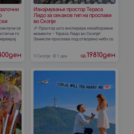
ие ќе го подготвиме.
 започни
Изнајмување простор Тераса
о
Лидо за секаков тип на прослави
ickets. Inspire creativity and turn your gift into a
ски
во Скопје
риклучи се
🎉 Простор што инспирира незаборавни
остигни го
моменти – Тераса Лидо во Скопје!
зервирај
Замисли прослава под отворено небо со
, muzikë ose punëtori kreative. Një përvojë ndryshe që
тување
волшебен поглед кон градот – совршено
место за родендени, свадби,
400
ден
19810
ден
корпоративни
од
Скопjе
1 ден