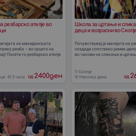
а резбарско ателје во
Школа за цртање и слик
рци
деца и возрасни во Скопj
 магијата на македонската
Почувствувај ја магијата на у
преку резба – во срцето на
создади сопствено ремек-дело
ај! Посети го резбарско ателје
во часови на сликање и цртањ
рци – ателје каде што дрвото
водство на искусен академски
риказни стари
Изберете ја вашата група и за
Скопjе
2400
ден
2
од
од
рци
3 часа
Неколку дена