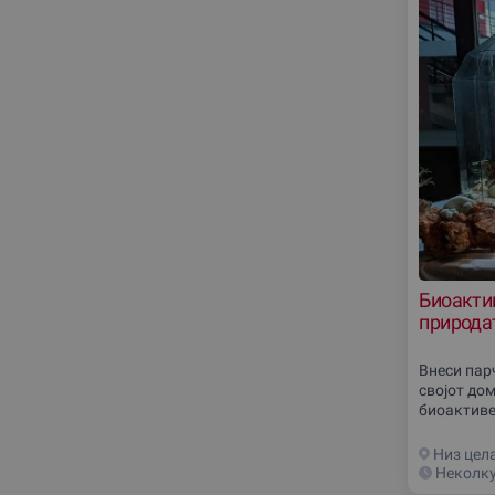
Биоактив
природа
Внеси пар
својот дом
биоактиве
систем кој
растенија 
Низ цел
Неколку