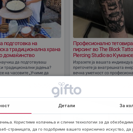
а подготовка на
Професионално тетовир
ска традиционална храна
пирсинг во The Block Tatto
ко домаќинство
Piercing Studio во Кумано
научиш да подготвуваш
Изразете ја вашата индивидуа
и традиционални јадења?
преточете ја внатрешната енер
се на часовите „Учиме да
вечна уметност со професион
 уживај во процесот на месење,
тетоважа или пирсинг во Кума
печење на највкусните
подарок ваучер ве води во вр
5500
ден
2
од
од
½ ден
Куманово
1 час
и јадења
каде
ност
Детали
За ко
ачиња. Користиме колачиња и слични технологии за да обезбедим
еб-страницата, да го подобриме вашето корисничко искуство, да 