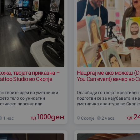
кожа, твојата приказна –
Нацртај ме ако можеш (Dr
Tattoo Studio во Скопје
You Can event) вечер во С
ги твоите идеи во уметнички
Ослободи го твојот креативен 
воето тело со уникатни
подготви се за најубавата и н
 стилски пирсинг или
уметничка авантура во Скопје
и хена украси.
Me If You Can вечер“! Те чекаа
налци со долгогодишно
бои, заштитни кецели, омилен 
1000
ден
2
од
од
1 час
Скопjе
2 часа
е те водат низ секој чекор
многу