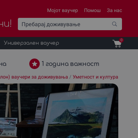
Мојот ваучер
Помош
За нас
ни!
0
Универзален ваучер
на
1 година важност
клон) ваучери за доживувања
/
Уметност и култура