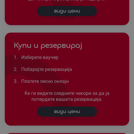
види цени
Купи и резервирај
1.
Изберете ваучер
2.
Побарајте резервација
3.
Платете лесно онлајн
Ќе ги видите следните чекори за да ја
потврдите вашата резервација.
види цени