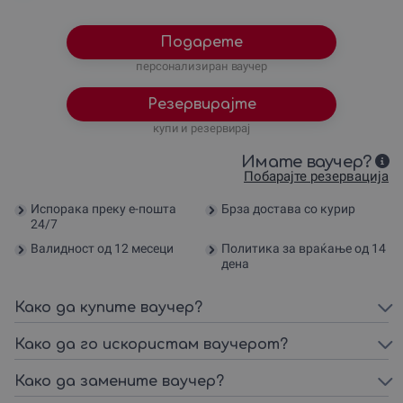
Подарете
персонализиран ваучер
Резервирајте
купи и резервирај
Имате ваучер?
Побарајте резервација
Испорака преку е-пошта
Брза достава со курир
24/7
Валидност од 12 месеци
Политика за враќање од 14
дена
Како да купите ваучер?
Како да го искористам ваучерот?
Како да замените ваучер?