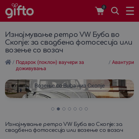
0
Изнајмување ретро VW Буба во
Скопје: за свадбена фотосесија или
возење со возач
/
Подарок (поклон) ваучери за
/
Авантури
доживувања
Возење со Buba низ Скопје
Изнајмување ретро VW Буба во Скопје: за
свадбена фотосесија или возење со возач