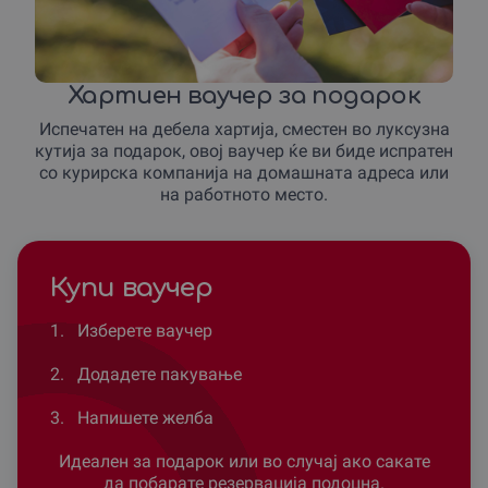
Хартиен ваучер за подарок
Испечатен на дебела хартија, сместен во луксузна
кутија за подарок, овој ваучер ќе ви биде испратен
со курирска компанија на домашната адреса или
на работното место.
Купи ваучер
1.
Изберете ваучер
2.
Додадете пакување
3.
Напишете желба
Идеален за подарок или во случај ако сакате
да побарате резервација подоцна.