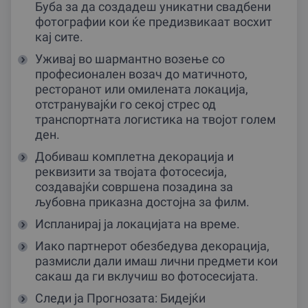
Буба за да создадеш уникатни свадбени
фотографии кои ќе предизвикаат восхит
кај сите.
Уживај во шармантно возење со
професионален возач до матичното,
ресторанот или омилената локација,
отстранувајќи го секој стрес од
транспортната логистика на твојот голем
ден.
Добиваш комплетна декорација и
реквизити за твојата фотосесија,
создавајќи совршена позадина за
љубовна приказна достојна за филм.
Испланирај ја локацијата на време.
Иако партнерот обезбедува декорација,
размисли дали имаш лични предмети кои
сакаш да ги вклучиш во фотосесијата.
Следи ја Прогнозата: Бидејќи