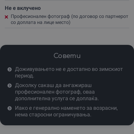
спектакуларен, а превозот – удобен и забавен.
Не е вклучено
Оваа ретро авантура е достапна за минимум 1, а
Професионален фотограф (по договор со партнерот
максимум 3 учесници.
со доплата на лице место)
Партнерот преферира викенд термини, но преку
работна недела може да се договори термин, секако
доколку временските услови се добри.
Доживувањето не е достапно во зимскиот период или
Совети
кога времето е лошо (дожд, снег), бидејќи безбедноста
и уживањето се приоритет.
Доживувањето не е достапно во зимскиот
период.
Затоа, резервирај го твојот термин на време –
најдобро 1-2 недели однапред – за да си обезбедиш
Доколку сакаш да ангажираш
совршен пролетен, летен или есенски ден за твојата
професионален фотограф, оваа
незаборавна емоција.
дополнителна услуга се доплаќа.
Можеш да доплатиш (по договор со партнер со
Иако е генерално наменето за возрасни,
доплата на лице место) и за професионален фотограф
нема старосни ограничувања.
за целосно заокружување на фотографското
доживување.
Не чекај! Претвори го твојот голем ден во вистински