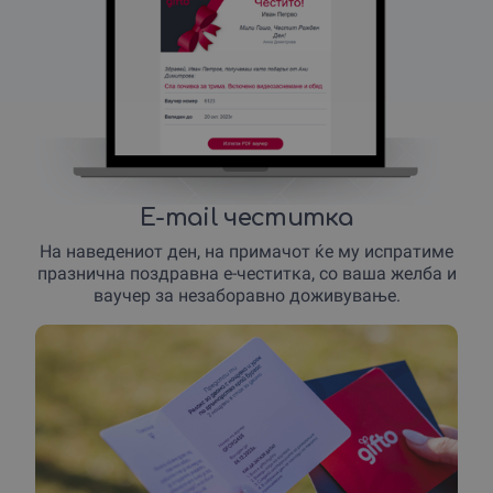
E-mail честитка
На наведениот ден, на примачот ќе му испратиме
празнична поздравна е-честитка, со ваша желба и
ваучер за незаборавно доживување.