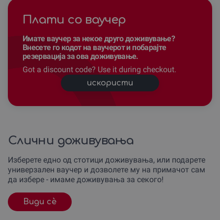
Плати со ваучер
Имате ваучер за некое друго доживување?
Внесете го кодот на ваучерот и побарајте
резервација за ова доживување.
Got a discount code? Use it during checkout.
искористи
Слични доживувања
Изберете едно од стотици доживувања, или подарете
универзален ваучер и дозволете му на примачот сам
да избере - имаме доживувања за секого!
Види сè