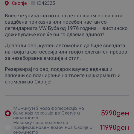
Скопjе
ID42325
Внесете уникатна нота на ретро шарм во вашата
свадбена приказна или посебен настан со
легендарната VW Буба од 1976 година – вистинско
доживување кое ќе ви го одземе здивот!
Дозволи овој култен автомобил да биде ѕвездата
на твојата фотосесија или твојот елегантен превоз
за незаборавна емоција и стил.
Резервирај го овој подарок ваучер веднаш и
започни со планирање на твоите најшармантни
спомени во Скопје!
Минимум 2 часа фотосесија на
5990
ден
било која локација во Скопје и
околината
Неколку часа возење со
11990
ден
професионален возач низ Скопје и
околината