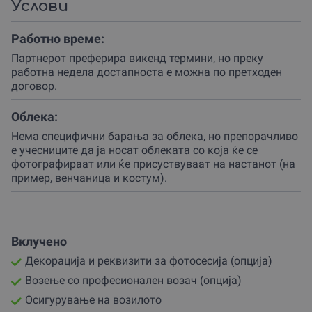
Услови
Верувај, оваа Буба е магнет за погледи и насмевки!
Работно време:
Ова доживување ти нуди двојна можност: може да ја
користиш Бубата како ѕвезда на твојата фотосесија
Партнерот преферира викенд термини, но преку
или како елегантен и шармантен превоз.
работна недела достапноста е можна по претходен
договор.
За фотосесија, организаторот обезбедува декорација
и реквизити за најмалку два часа, на локација која ти
Облека:
ќе ја одбереш во Скопје и околината.
Нема специфични барања за облека, но препорачливо
Замисли се: ти и твојата љубов во срцето на Скопје,
е учесниците да ја носат облеката со која ќе се
опкружени со ретро естетика, создавате спомени кои
фотографираат или ќе присуствуваат на настанот (на
ќе траат вечно.
пример, венчаница и костум).
Доколку избереш да ја користиш Бубата за транспорт,
те очекува безгрижно и кул возење.
Професионалниот возач на партнерот ќе те пренесе до
Вклучено
ресторанот, матичното, или до познатите локалитети
Декорација и реквизити за фотосесија (опција)
каде сакаш да направиш брзи, но ефектни
фотографии.
Возење со професионален возач (опција)
Осигурување на возилото
Ова доживување гарантира дека твојот влез ќе биде