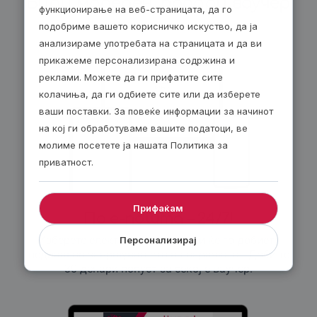
Биди модерен, подари ваучер
функционирање на веб-страницата, да го
подобриме вашето корисничко искуство, да ја
анализираме употребата на страницата и да ви
прикажеме персонализирана содржина и
реклами. Можете да ги прифатите сите
колачиња, да ги одбиете сите или да изберете
ваши поставки. За повеќе информации за начинот
на кој ги обработуваме вашите податоци, ве
молиме посетете ја нашата Политика за
приватност.
Прифаќам
По е-пошта – 24/7!
Изберете електронски ваучер и ќе го добиете
Персонализирај
веднаш по завршувањето на нарачката. Добијте
30 денари попуст за секој е-ваучер.