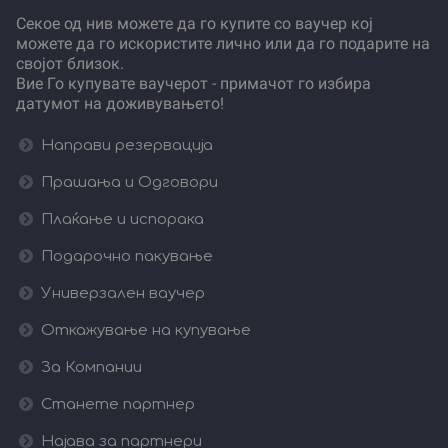
Секое од нив можете да го купите со ваучер кој
можете да го искористите лично или да го подарите на
својот близок.
Вие Го купувате ваучерот - примачот го избира
датумот на доживувањето!
Направи резервација
Прашања и Одговори
Плаќање и испорака
Подарочно пакување
Универзален ваучер
Откажување на купување
За Компании
Станете партнер
Најава за партнери