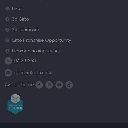
Блог
За Gifto
За контакт
Gifto Franchise Opportunity
Центар за корисници
071231263
office@gifto.mk
Следете не