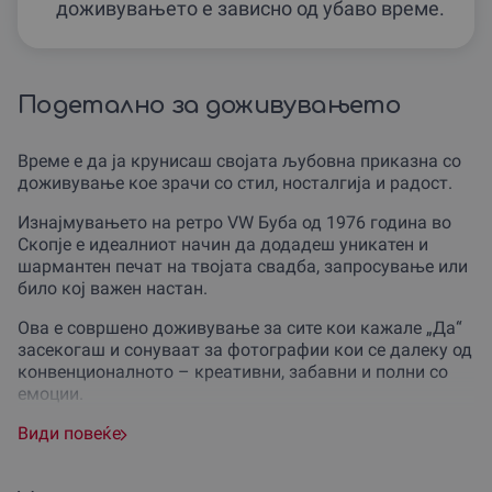
доживувањето е зависно од убаво време.
Подетално за доживувањето
Време е да ја крунисаш својата љубовна приказна со
доживување кое зрачи со стил, носталгија и радост.
Изнајмувањето на ретро VW Буба од 1976 година во
Скопје е идеалниот начин да додадеш уникатен и
шармантен печат на твојата свадба, запросување или
било кој важен настан.
Ова е совршено доживување за сите кои кажале „Да“
засекогаш и сонуваат за фотографии кои се далеку од
конвенционалното – креативни, забавни и полни со
емоции.
Тоа е фантастичен подарок за младенци, парови кои
Види повеќе
слават годишнина, или за организатори на кул
настани и промоции кои сакаат силно да се истакнат.