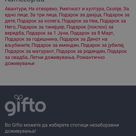
Авантури
,
На отворено
,
Уметност и култура
,
Скопjе
,
За
едно лице
,
За три лица
,
Подарок за двајца
,
Подарок за
дете
,
Подарок за колега
,
Подарок за Неа
,
Подарок за
Него
,
Подарок за тинејџер
,
Подарок (поклон) за
веридба
,
Подарок за 1 Јуни
,
Подарок за 8 Март
,
Подарок за годишнина
,
Подарок за Денот на
вљубените
,
Подарок за именден
,
Подарок за јубилеј
,
Подарок за матурант
,
Подарок за роденден
,
Подарок
за свадба
,
Летни доживувања
,
Романтично
доживување
Во Gifto можете да изберете стотици незаборавни
доживувања!