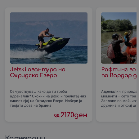
Jetski авантура на
Рафтинг во 
Охридско Езеро
по Вардар д
Се чувствуваш како да ти треба
Адреналин, природа 
адреналин? Скокни на jetski и прелетај низ
моменти – сето тоа 
синиот сјај на Охридско Езеро. Избери ја
Заплови по моќниот 
твојата доза на брзина
дружина и откриј шт
2170
ден
од
Категории