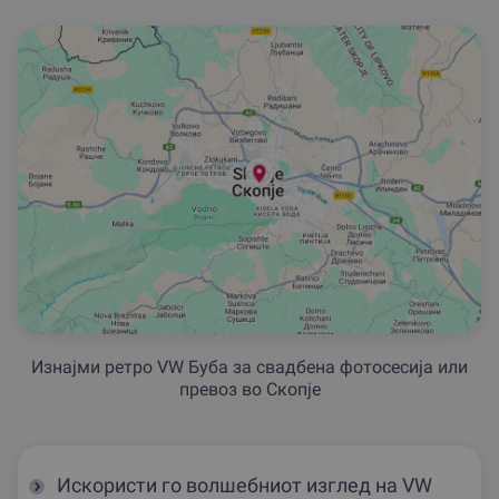
Изнајми ретро VW Буба за свадбена фотосесија или
превоз во Скопје
Искористи го волшебниот изглед на VW