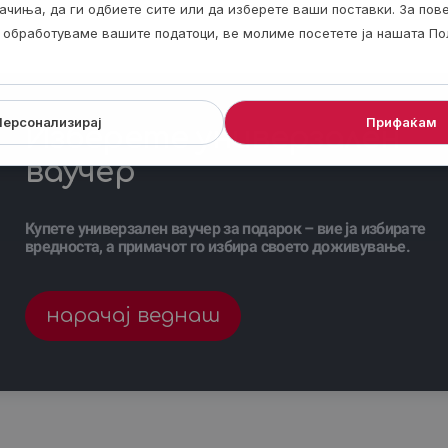
ачиња, да ги одбиете сите или да изберете ваши поставки. За по
ги обработуваме вашите податоци, ве молиме посетете ја нашата По
Персонализирај
Прифаќам
Изберете универзален
ваучер
Купете универзален ваучер за подарок – вие ја избирате
вредноста, а примачот го избира своето доживување.
нарачај веднаш