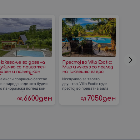
Ноќевање во дрвена
Престој во Villa Exotic:
Пикни
куќичка со приватен
Мир и луксуз со поглед
Осого
базен и поглед кон
на Тиквешко езеро
до Кр
Осоговските Планини
Замисли совршено бегство
Исклучиво за твоето
Замисли
(Македонска Каменица)
во природа каде што будиш
друштво, Villa Exotic нуди
bag во 
со панорамски поглед кон
престој во приватна вила
озвучу
прекрасните Осоговски
опкружена со природа и
омилени
6600
ден
7050
ден
од
од
ланини. Те чека целосна
величествен поглед кон
веќе ми
приватност во
Тиквешко езеро и
Исклучи