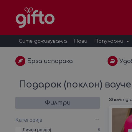
Сите доживувања
Нови
Популарни
Брза испорака
Удо
Подарок (поклон) вауч
Showing al
Филтри
Категорија
Личен развој
5