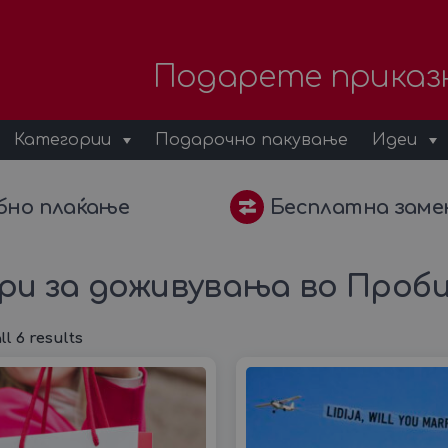
Подарете приказ
Категории
Подарочно пакување
Идеи
бно плаќање
Бесплатна заме
ери за доживувања во Про
l 6 results