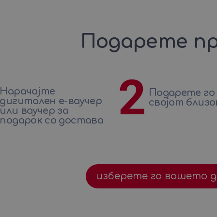
Подарете пр
2
Нарачајте
Подарете го
дигитален е-ваучер
својот близо
или ваучер за
подарок со достава
изберете го вашето 