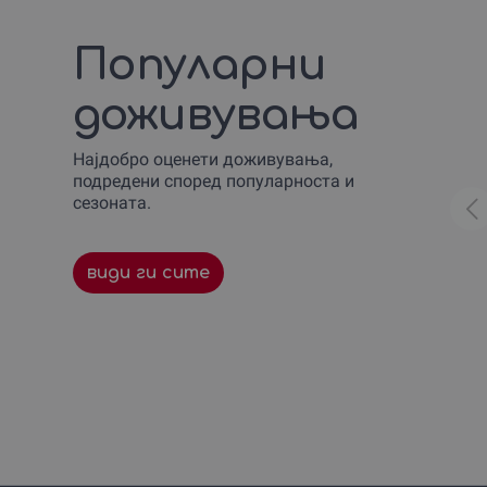
Скокање со банџи
1
Сликање и вино
1
Популарни
Спортско и екстремно возење
1
Стрелање
1
доживувања
Училиште за скијање и
1
сноубординг
Час по пилотирање на авион
1
Најдобро оценети доживувања,
подредени според популарноста и
сезоната.
види ги сите