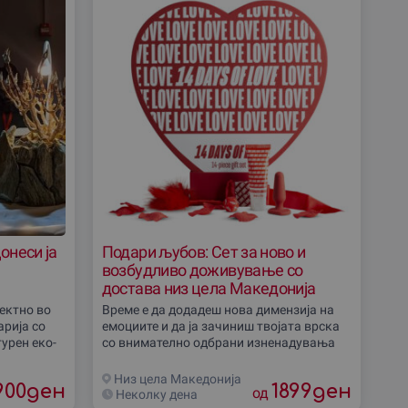
онеси ја
Подари љубов: Сет за ново и
возбудливо доживување со
достава низ цела Македонија
ектно во
Време е да додадеш нова димензија на
ариjа со
емоциите и да ја зачиниш твојата врска
урен еко-
со внимателно одбрани изненадувања
 со тропски
кои ги поместуваат границите. Ова
доживување е создадено за оние кои
Низ цела Македониjа
900
ден
1899
ден
сакаат да
од
Неколку дена