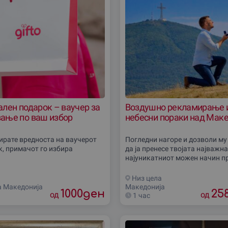
лен подарок – ваучер за
Воздушно рекламирање 
ање по ваш избор
небесни пораки над Маке
бирате вредноста на ваучерот
Погледни нагоре и дозволи му
к, примачот го избира
да ја пренесе твојата најважн
најуникатниот можен начин п
атрактивно воздушно реклам
е доживување кое остава без 
Низ цела
а Македониjа
Македониjа
1000
ден
25
од
од
1 час