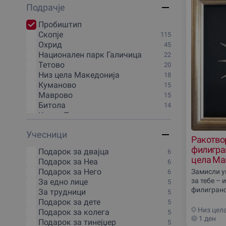
Подрачjе
20 минути
1
3 часа
1
Пробиштип
30 минути
1
Скопjе
115
4 часа
1
Охрид
45
40 минути
1
Национален парк Галичица
22
45 минути
1
Тетово
20
5 минути
1
Низ цела Македониjа
18
5 часа
1
Куманово
15
50 минути
1
Маврово
15
6 часа
1
Битола
14
70 минути
1
Крива Паланка
14
80 минути
1
Национален парк Маврово
14
90 минути
1
Учесници
Кочани
13
Ракотвор
Викенд
1
Демир-Капиjа
12
филигран
Подарок за двајца
6
Кавадарци
11
цела Ма
Подарок за Неа
6
Национален парк Пелистер
11
Подарок за Него
Замисли у
6
Струга
11
за тебе – 
За едно лице
5
Берово
10
филигранс
За трудници
5
Делчево
10
свети как
Подарок за дете
5
Крушево
10
изработка 
Низ цел
Подарок за колега
5
Гостивар
9
простор,
1 ден
Подарок за тинејџер
5