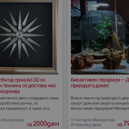
би од срма во 3D со
Биоактивен терариум – Д
 техника со достава низ
природата дома!
кедониjа
метничко дело создадено само
Внеси парче од природата дир
изработено рачно, со
својот дом или своjата канцел
ка прецизност и срма што
биоактивен терариум! Минијат
о злато! Персонализираната 3D
систем кој самиот се одржува,
ќе внесе елеганција во секој
растенија и уникатен
а Македониjа
Низ цела Македониjа
2000
ден
7
од
од
Неколку дена