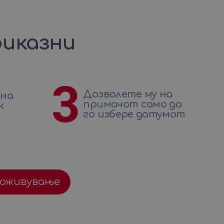
иказни
3
Дозволете му на
 на
примачот само да
к
го избере датумот
доживување