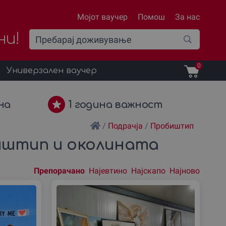
Мојот ваучер
Помош
За нас
ни!
0
Универзален ваучер
на
1 година важност
/
Подрачја
/
Пробиштип
биштип и околината
Препорачано
Најевтино
Најскапо
Најново
Подреди
според: