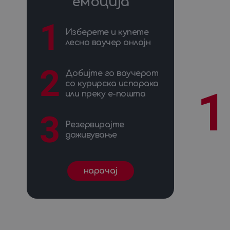
емоција
Забава на брод
1
Изнајмување на глисер
1
1
Изнајмување на јахта
1
Изберете и купете
Кајак
1
лесно ваучер онлајн
Картинг
1
Курсови за кулинарски вештини
1
Лет со балон
1
2
Добијте го ваучерот
Лет со едрилица
1
со курирска испорака
Лет со моторен параглајдер
1
1
или преку е-пошта
Лет со параглајдер
1
Масажа
1
3
Моторен чамец за изнајмување
1
Резервирајте
Нуркачка авантура
1
доживување
Оff-road возење со џип
1
Обука за јавање коњи
1
Одмор во хотел
1
Пеинтбол
1
нарачаj
Планинарење
1
Планинарска тура
1
Планински доживувања
1
Покрај водата
1
Рафтинг
1
Скок со падобран
1