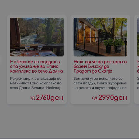
Ноќевање со појадок и
Ноќевање во ресорт со
спа уживање во Етно
базен Блиску до
комплекс во село Долна
Градот до Скопjе
Белица
Искуси мир и релаксација во
Замисли утро исполнето со
магичниот Етно комплекс во
свеж воздух, тивко жуборење
село Долна Белица. Ноќевај
на реката и вкусен појадок во
во удобна соба со појадок,
природата. Во ресортот
2760
ден
2990
ден
од
од
користи го спа центар и
„Блиску до Градот“ со базен,
п
уживај