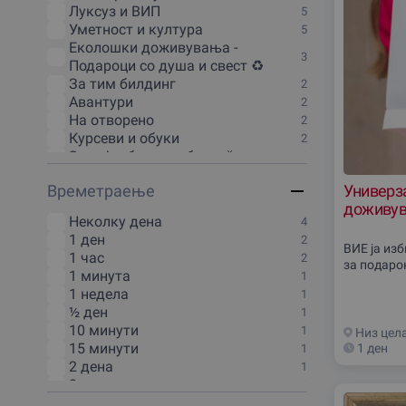
Луксуз и ВИП
5
Уметност и култура
5
Еколошки доживувања -
3
Подароци со душа и свест ♻️
За тим билдинг
2
Авантури
2
На отворено
2
Курсеви и обуки
2
За наjдобрата забава 🎉
1
Зимски доживувања
1
Времетраење
Универза
Одмор и викенд
1
доживув
Дегустации и гурманско
Неколку дена
1
4
доживување
1 ден
2
Масажи и SPA
1
ВИЕ ја из
1 час
2
Туризам и патувања
за подаро
1
1 минута
1
Кулинарски задоволства
1
1 недела
1
Онлајн доживувања
1
½ ден
1
Спорт и Фитнес
1
10 минути
1
Низ цел
15 минути
1 ден
1
2 дена
1
2 часа
1
2:30 часа
1