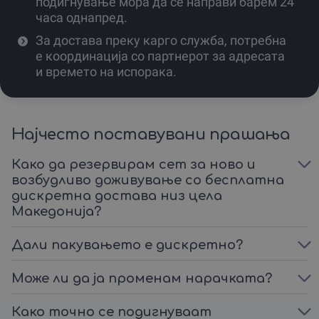
подигнување мора да се направи барем 24
Сет 2. Loveboxxx – Sexy Surprise Egg Сет. Сет од 13
играчки.
часа однапред.
За достава преку карго служба, потребна
Карактреристики:
е координација со партнерот за адресата
Вибратор
и времето на испорака.
Превез за очи
Вибро јајце
Танга гаќички
Лисици
Најчесто поставувани прашања
Бат Плаг
Вибрирачки прстен за пенис
Како да резервирам сет за ново и
Секси свеќа за масажа
возбудливо доживување со бесплатна
Навлака за пенис
дискретна достава низ цела
Штипки за брадавици
Карти со предизвик
Македонија?
Јаже за врзување
Еротска коцка
Дали пакувањето е дискретно?
Сет 3. Loveboxxx – I love you Сет
Може ли да ја променам нарачката?
Го барате совршениот подарок за вашиот љубовник?
Не барајте понатаму!
Како точно се подигнуваат