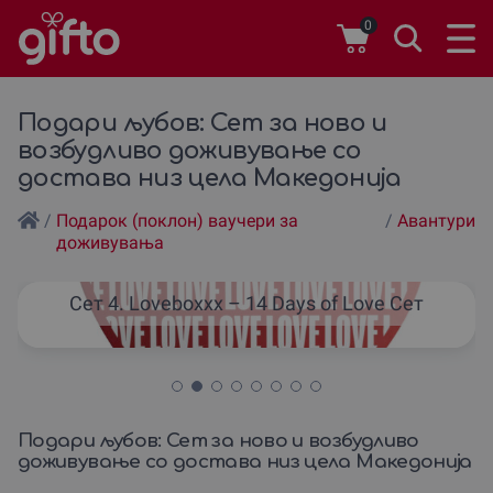
0
Подари љубов: Сет за ново и
возбудливо доживување со
достава низ цела Македонија
/
Подарок (поклон) ваучери за
/
Авантури
доживувања
Сет 4. Loveboxxx – 14 Days of Love Сет
Подари љубов: Сет за ново и возбудливо
доживување со достава низ цела Македонија