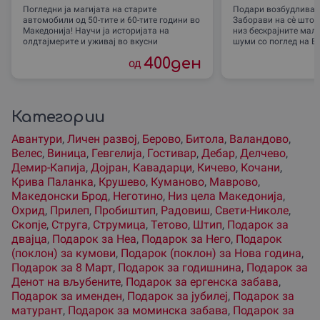
Погледни ја магијата на старите
Подари возбудлива а
поради реновирање и
автомобили од 50-тите и 60-тите години во
Заборави на сè што т
преместување)
Македонија! Научи ја историјата на
низ бескрајните мал
олдтајмерите и уживај во вкусни
шуми со поглед на Б
400
ден
од
Категории
Авантури
,
Личен развој
,
Берово
,
Битола
,
Валандово
,
Велес
,
Виница
,
Гевгелиjа
,
Гостивар
,
Дебар
,
Делчево
,
Демир-Капиjа
,
Доjран
,
Кавадарци
,
Кичево
,
Кочани
,
Крива Паланка
,
Крушево
,
Куманово
,
Маврово
,
Македонски Брод
,
Неготино
,
Низ цела Македониjа
,
Охрид
,
Прилеп
,
Пробиштип
,
Радовиш
,
Свети-Николе
,
Скопjе
,
Струга
,
Струмица
,
Тетово
,
Штип
,
Подарок за
двајца
,
Подарок за Неа
,
Подарок за Него
,
Подарок
(поклон) за кумови
,
Подарок (поклон) за Нова година
,
Подарок за 8 Март
,
Подарок за годишнина
,
Подарок за
Денот на вљубените
,
Подарок за ергенска забава
,
Подарок за именден
,
Подарок за јубилеј
,
Подарок за
матурант
,
Подарок за моминска забава
,
Подарок за