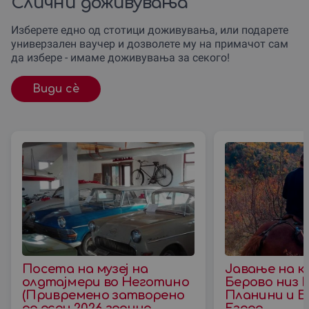
Слични доживувања
Изберете едно од стотици доживувања, или подарете
универзален ваучер и дозволете му на примачот сам
да избере - имаме доживувања за секого!
Види сè
Посета на музеј на
Јавање на к
олдтајмери во Неготино
Берово низ 
(Привремено затворено
Планини и Б
до есен 2026 година
Езеро