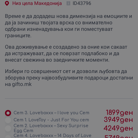
Низ цела Македониjа
ID43796
Време е да додадеш нова димензија на емоциите и
да ја зачиниш твојата врска со внимателно
одбрани изненадувања кои ги поместуваат
границите.
Ова доживување е создадено за оние кои сакаат
да истражуваат, да се поврзат подлабоко и да
внесат свежина во заедничките моменти.
Избери го совршениот сет и дозволи љубовта да
зборува преку највозбудливите подароци достапни
на gifto.mk
1899
ден
Сет 3. Loveboxxx – I love you Сет
3949
ден
Сет 1. LoveToy - Just For You сет
Сет 2. Loveboxxx – Sexy Surprise
4249
ден
Egg Сет
Сет 4. Loveboxxx – 14 Days of Love