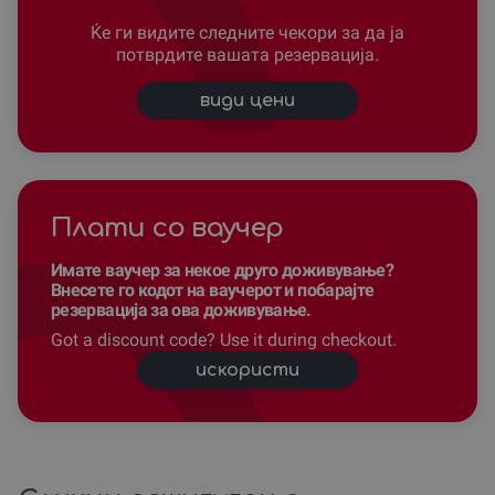
за доживување кое ќе го разгори пламенот на вашата
љубов.
Ќе ги видите следните чекори за да ја
потврдите вашата резервација.
Твоето следно големо откритие е само на неколку
клика растојание – купи го совршениот сет сега и
види цени
создади приказна за која долго ќе се зборува.
Плати со ваучер
Имате ваучер за некое друго доживување?
Внесете го кодот на ваучерот и побарајте
резервација за ова доживување.
Got a discount code? Use it during checkout.
искористи