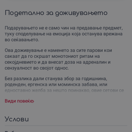
Подетално за доживувањето
Подарувањето не е само чин на предавање предмет,
туку споделување на емоција која останува врежана
во сеќавањето.
Ова доживување е наменето за сите парови кои
сакаат да го скршат монотониот ритам на
секојдневието и да внесат доза на адреналин и
сензуалност во својот однос.
Без разлика дали станува збор за годишнина,
роденден, ергенска или моминска забава, или
едноставно желба за нешто поинакво, овие сетови се
идеални подароци за секоја прилика каде љубовта е
Види повеќе
во главната улога.
Нашиот партнер верува дека секој момент поминат во
истражување на задоволството е инвестиција во
Услови
посилна и посреќна врска.