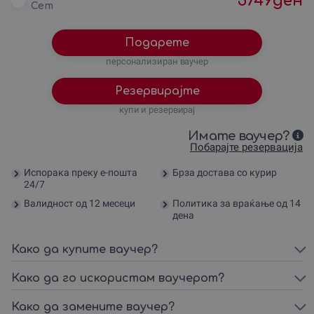
5749
ден
Сет
Подарете
персонализиран ваучер
Резервирајте
купи и резервирај
Имате ваучер?
Побарајте резервација
Испорака преку е-пошта
Брза достава со курир
24/7
Валидност од 12 месеци
Политика за враќање од 14
дена
Како да купите ваучер?
Како да го искористам ваучерот?
Како да замените ваучер?