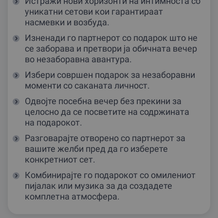
Истражи нови хоризонти на интимноста со
уникатни сетови кои гарантираат
насмевки и возбуда.
Изненади го партнерот со подарок што не
се заборава и претвори ја обичната вечер
во незаборавна авантура.
Избери совршен подарок за незаборавни
моменти со саканата личност.
Одвојте посебна вечер без прекини за
целосно да се посветите на содржината
на подарокот.
Разговарајте отворено со партнерот за
вашите желби пред да го изберете
конкретниот сет.
Комбинирајте го подарокот со омилениот
пијалак или музика за да создадете
комплетна атмосфера.