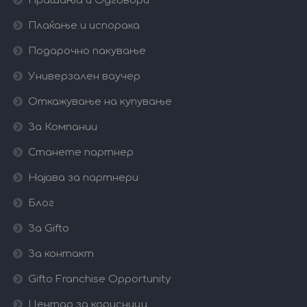
Прашања и Одговори
Плаќање и испорака
Подарочно пакување
Универзален ваучер
Откажување на купување
За Компании
Станете партнер
Најава за партнери
Блог
За Gifto
За контакт
Gifto Franchise Opportunity
Центар за корисници