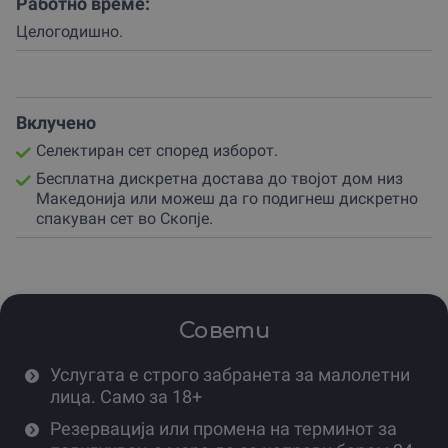
Работно време:
Процесот на ова доживување започнува со изборот на
тематски сет кои партнерот ги подготвува со големо
Целогодишно.
внимание.
Производите ги добивате во дискретна
необележана амбалажа!
Сет 1. LoveToy – Just For You сет
Вклучено
Карактеристки:
Селектиран сет според изборот.
Лисици
Бесплатна дискретна достава до твојот дом низ
Навлака за пенис
Македонија или можеш да го подигнеш дискретно
Вибрирачко јајце
спакуван сет во Скопје.
Штипки за брадавиците
Вибратор (потребни се 3 x AAA не се вклучени)
Бат Плаг
Сет кинески топки
Вибрирачки прстен за пенис
Совети
Маска
Камшик.
Услугата е строго забранета за малолетни
Комплетен возбудлив сет. За мажи, жени и парови.
лица. Само за 18+
Совршен за подарок за почетници.
Резервација или промена на терминот за