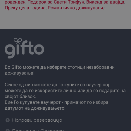
роденден
,
Подарок за Свети Трифун
,
Викенд за двајца
,
Преку цела година
,
Романтично доживување
Во Gifto можете да изберете стотици незаборавни
доживувања!
Секое од нив можете да го купите со ваучер кој
можете да го искористите лично или да го подарите на
својот близок.
Вие Го купувате ваучерот - примачот го избира
датумот на доживувањето!
Направи резервација