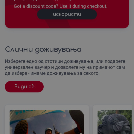
Got a discount code? Use it during checkout.
искористи
Слични доживувања
Изберете едно од стотици доживувања, или подарете
универзален ваучер и дозволете му на примачот сам
да избере - имаме доживувања за секого!
Види сè