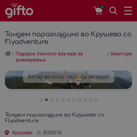
0
Тандем параглајдинг во Крушево со
Flyadventure
/
Подарок (поклон) ваучери за
/
Авантури
доживувања
Ветар во коса, слобода во срце!
Тандем параглајдинг во Крушево со
Flyadventure
Крушево
ID38310