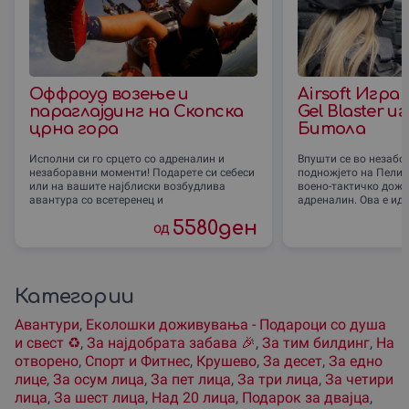
Оффроуд возење и
Airsoft Игра
параглајдинг на Скопска
Gel Blaster и
црна гора
Битола
Исполни си го срцето со адреналин и
Впушти се во незабо
незаборавни моменти! Подарете си себеси
подножјето на Пелист
или на вашите најблиски возбудлива
воено-тактичко дож
авантура со всетеренец и
адреналин. Ова е ид
5580
ден
од
Категории
Авантури
,
Еколошки доживувања - Подароци со душа
и свест ♻️
,
За наjдобрата забава 🎉
,
За тим билдинг
,
На
отворено
,
Спорт и Фитнес
,
Крушево
,
За десет
,
За едно
лице
,
За осум лица
,
За пет лица
,
За три лица
,
За четири
лица
,
За шест лица
,
Над 20 лица
,
Подарок за двајца
,