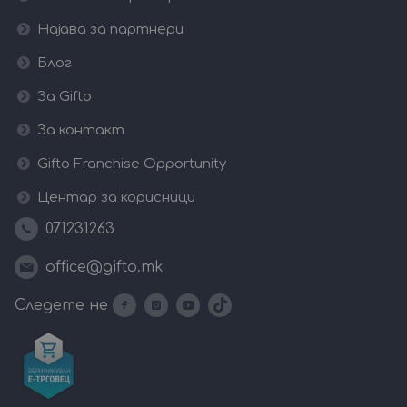
Најава за партнери
Блог
За Gifto
За контакт
Gifto Franchise Opportunity
Центар за корисници
071231263
office@gifto.mk
Следете не