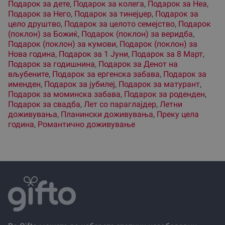
Подарок за дете
,
Подарок за колега
,
Подарок за Неа
,
Подарок за Него
,
Подарок за тинејџер
,
Подарок за
цело друштво
,
Подарок за целото семејство
,
Подарок
(поклон) за Божиќ
,
Подарок (поклон) за веридба
,
Подарок (поклон) за кумови
,
Подарок (поклон) за
Нова година
,
Подарок за 1 Јуни
,
Подарок за 8 Март
,
Подарок за годишнина
,
Подарок за Денот на
вљубените
,
Подарок за ергенска забава
,
Подарок за
именден
,
Подарок за јубилеј
,
Подарок за матурант
,
Подарок за моминска забава
,
Подарок за роденден
,
Подарок за свадба
,
Лет со параглајдер
,
Летни
доживувања
,
Планински доживувања
,
Преку цела
година
,
Романтично доживување