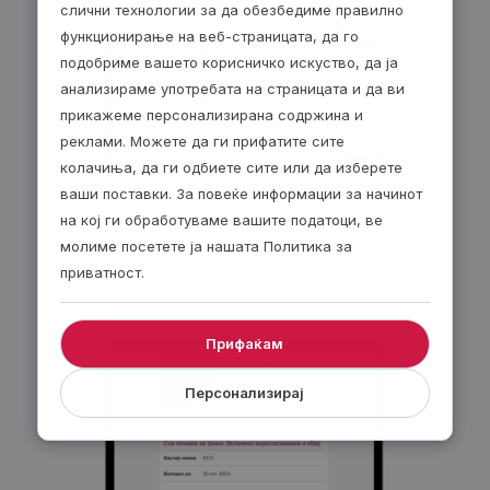
слични технологии за да обезбедиме правилно
функционирање на веб-страницата, да го
подобриме вашето корисничко искуство, да ја
анализираме употребата на страницата и да ви
прикажеме персонализирана содржина и
реклами. Можете да ги прифатите сите
колачиња, да ги одбиете сите или да изберете
ваши поставки. За повеќе информации за начинот
По е-пошта – 24/7!
на кој ги обработуваме вашите податоци, ве
Изберете електронски ваучер и ќе го добиете
молиме посетете ја нашата Политика за
веднаш по завршувањето на нарачката. Добијте
приватност.
30 денари попуст за секој е-ваучер.
Прифаќам
Персонализирај