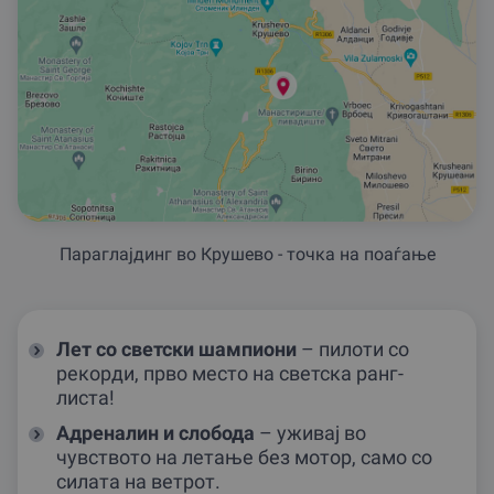
Параглаjдинг во Крушево - точка на поаѓање
Лет со светски шампиони
– пилоти со
рекорди, прво место на светска ранг-
листа!
Адреналин и слобода
– уживај во
чувството на летање без мотор, само со
силата на ветрот.