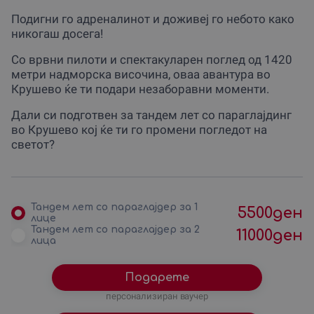
Подигни го адреналинот и доживеј го небото како
никогаш досега!
Со врвни пилоти и спектакуларен поглед од 1420
метри надморска височина, оваа авантура во
Крушево ќе ти подари незаборавни моменти.
Дали си подготвен за тандем лет со параглајдинг
во Крушево кој ќе ти го промени погледот на
светот?
Тандем лет со параглаjдер за 1
5500
ден
лице
Тандем лет со параглаjдер за 2
11000
ден
лица
Подарете
персонализиран ваучер