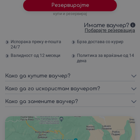
Резервирајте
купи и резервирај
Имате ваучер?
Побарајте резервација
Испорака преку е-пошта
Брза достава со курир
24/7
Валидност од 12 месеци
Политика за враќање од 14
дена
Како да купите ваучер?
Како да го искористам ваучерот?
Како да замените ваучер?