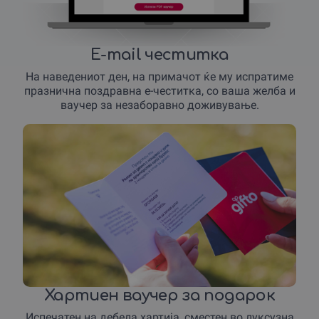
E-mail честитка
На наведениот ден, на примачот ќе му испратиме
празнична поздравна е-честитка, со ваша желба и
ваучер за незаборавно доживување.
Хартиен ваучер за подарок
Испечатен на дебела хартија, сместен во луксузна