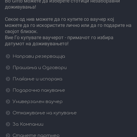
Во Gifto можете да изберете стотици незаборавни
доживувања!
Секое од нив можете да го купите со ваучер кој
можете да го искористите лично или да го подарите на
својот близок.
Вие Го купувате ваучерот - примачот го избира
датумот на доживувањето!
Направи резервација
Прашања и Одговори
Плаќање и испорака
Подарочно пакување
Универзален ваучер
Откажување на купување
За Компании
Станете партнер