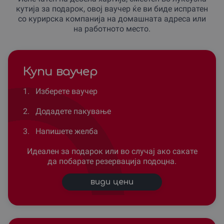
кутија за подарок, овој ваучер ќе ви биде испратен
со курирска компанија на домашната адреса или
на работното место.
Купи ваучер
1.
Изберете ваучер
2.
Додадете пакување
3.
Напишете желба
Идеален за подарок или во случај ако сакате
да побарате резервација подоцна.
види цени