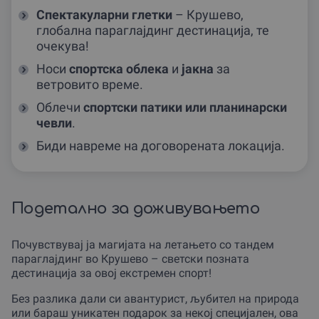
Спектакуларни глетки
– Крушево,
глобална параглајдинг дестинација, те
очекува!
Носи
спортска облека
и
јакна
за
ветровито време.
Облечи
спортски патики или планинарски
чевли
.
Биди навреме на договорената локација.
Подетално за доживувањето
Почувствувај ја магијата на летањето со тандем
параглајдинг во Крушево – светски позната
дестинација за овој екстремен спорт!
Без разлика дали си авантурист, љубител на природа
или бараш уникатен подарок за некој специјален, ова