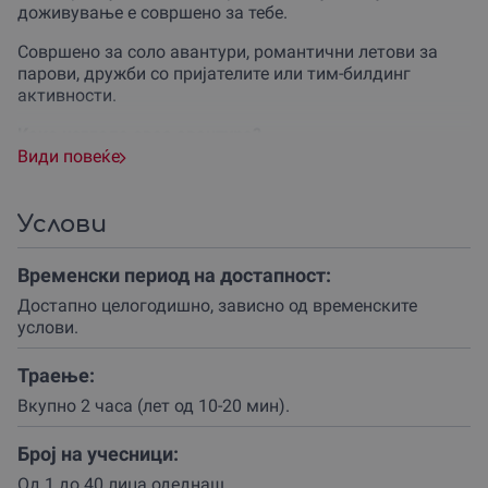
доживување е совршено за тебе.
Совршено за соло авантури, романтични летови за
парови, дружби со пријателите или тим-билдинг
активности.
Како изгледа оваа авантура?
По пристигнувањето на договорената локација, те
Види повеќе
очекува организиран транспорт до полетувалиштето
на 1420 метри надморска височина.
Услови
По кратка 10-минутна обука од искусен инструктор,
подготвен си за полетување!
Временски период на достапност:
Со неколку чекори на ветровит ден или добар залет на
Достапно целогодишно, зависно од временските
потивок ден – веќе си во воздух!
услови.
Летовите траат од
10 до 20 минути
, зависно од
Траење:
временските услови.
Вкупно 2 часа (лет од 10-20 мин).
Додека се вивнуваш низ облаците, уживај во погледот
кон прекрасните пејзажи на Крушево.
Број на учесници:
Во цената се вклучени фотографии и видео, за да го
Од 1 до 40 лица одеднаш.