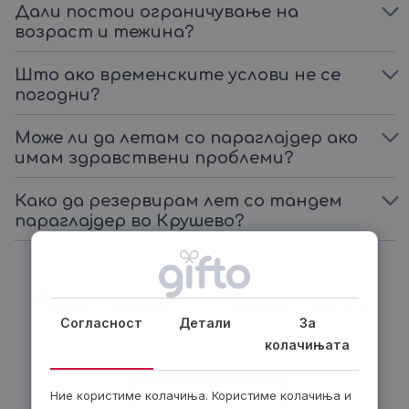
Дали постои ограничување на
возраст и тежина?
Што ако временските услови не се
погодни?
Може ли да летам со параглаjдер ако
имам здравствени проблеми?
Како да резервирам лет со тандем
параглајдер во Крушево?
Биди модерен, подари ваучер
Согласност
Детали
За
колачињата
Ние користиме колачиња. Користиме колачиња и