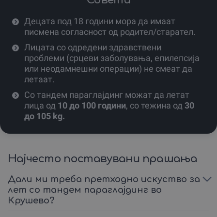
Совети
Не случајно, токму тука се организираат меѓународни
натпревари, вклучувајќи и Европски и Светски
Децата под 18 години мора да имаат
првенства.
писмена согласност од родител/старател.
Илјадници пилоти од различни земји го избираат
Лицата со одредени здравствени
Крушево за незаборавни летови.
проблеми (срцеви заболувања, епилепсија
или неодамнешни операции) не смеат да
Дојди и доживеј го небото на оваа светска
летаат.
параглајдинг сцена!
Со тандем параглаjдинг можат да летат
Спремен ли си за лет што ќе ти го одземе здивот?
лица од
10 до 100 години
, со тежина од
30
Резервирај ваучер сега и почувствувај ја слободата на
до 105 kg.
летот!
Најчесто поставувани прашања
Дали ми треба претходно искуство за
лет со тандем параглајдинг во
Крушево?