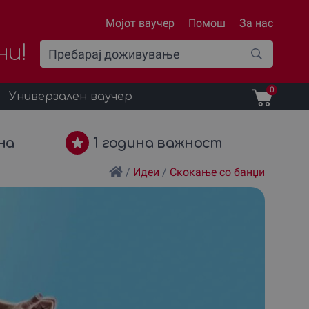
Мојот ваучер
Помош
За нас
ни!
0
Универзален ваучер
на
1 година важност
/
Идеи
/
Скокање со банџи