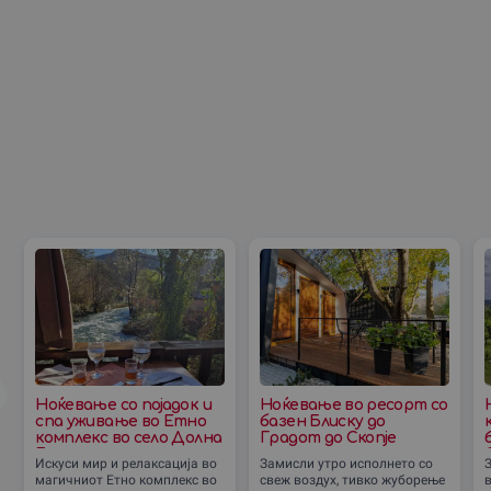
Ноќевање со појадок и
Ноќевање во ресорт со
спа уживање во Етно
базен Блиску до
комплекс во село Долна
Градот до Скопjе
Белица
Искуси мир и релаксација во
Замисли утро исполнето со
магичниот Етно комплекс во
свеж воздух, тивко жуборење