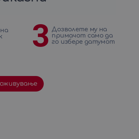
3
Дозволете му на
 на
примачот само да
к
го избере датумот
доживување