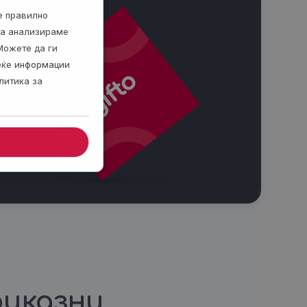
е правилно
ја анализираме
Можете да ги
веќе информации
литика за
иказни