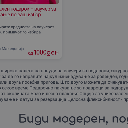
лен подарок – ваучер за
ање по ваш избор
бирате вредноста на ваучерот
к, примачот го избира
а Македониjа
1000
ден
од
 широка палета на понуди на ваучери за подароци, сигурно 
 за да го направите најкул изненадување за роденден, г
или друга посебна пригода. Што друго можете да очекуват
о секое време Подарочно пакување за подароци за подарув
ат околината Брзо и лесно плаќање Опција за универзален
ување и датум за резервација Целосна флексибилност - п
Биди модерен, по