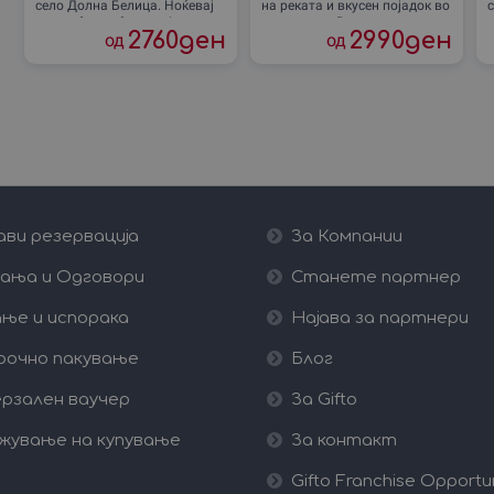
село Долна Белица. Ноќевај
на реката и вкусен појадок во
во удобна соба со појадок,
природата. Во ресортот
2760
ден
2990
ден
од
од
користи го спа центар и
„Блиску до Градот“ со базен,
п
уживај
ви резервација
За Компании
ања и Одговори
Станете партнер
ње и испорака
Најава за партнери
рочно пакување
Блог
рзален ваучер
За Gifto
жување на купување
За контакт
Gifto Franchise Opportu