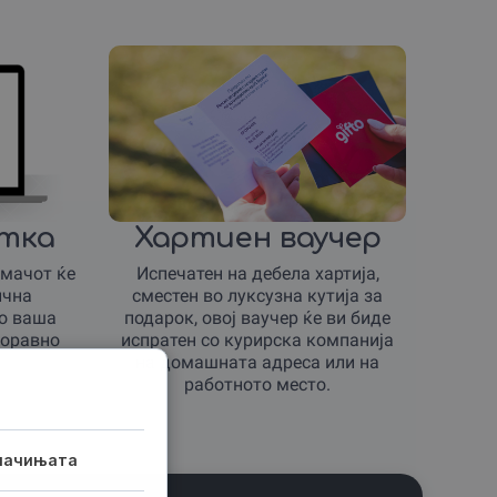
итка
Хартиен ваучер
имачот ќе
Испечатен на дебела хартија,
ична
сместен во луксузна кутија за
со ваша
подарок, овој ваучер ќе ви биде
боравно
испратен со курирска компанија
на домашната адреса или на
работното место.
лачињата