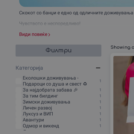
Скокот со банџи е едно од одличните доживувања к
Чувството е неспоредливо!
Чувството на слобода, адреналинот во крвта и воз
Види повеќе
Изберете необичен подарок за некој кој ви е важе
Showing al
Филтри
Направевме најдобар избор на понуди за вас и ва
Сето ова и многу повеќе можете да го најдете кај н
Категорија
Еколошки доживувања -
1
Подароци со душа и свест ♻️
За наjдобрата забава 🎉
1
За тим билдинг
1
Зимски доживувања
1
Личен развој
1
Луксуз и ВИП
1
Авантури
1
Одмор и викенд
1
Дегустации и гурманско