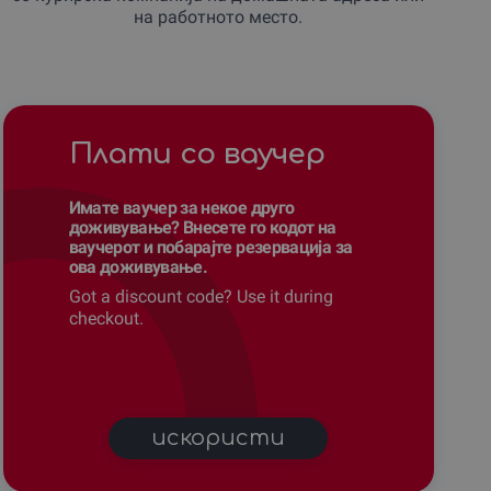
на работното место.
Плати со ваучер
Имате ваучер за некое друго
доживување? Внесете го кодот на
ваучерот и побарајте резервација за
ова доживување.
Got a discount code? Use it during
checkout.
искористи