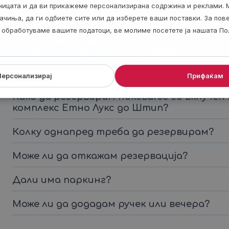
Совети
аницата и да ви прикажеме персонализирана содржина и реклами. 
ачиња, да ги одбиете сите или да изберете ваши поставки. За по
Нема попуст за деца – ваучерот е за
ги обработуваме вашите податоци, ве молиме посетете ја нашата По
толку лица, колку се наведени во
ваучерот според избраната опциjа.
Персонализирај
Прифаќам
Како да резервирам ноќевање со вклучен 
комплекс Етно Лукс до Штип?
Колку однапред треба да резервирам?
Може ли да откажам резервација?
Дали има паркинг?
Може ли да додадам ручек или вечера?