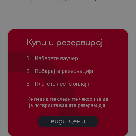
Купи и резервирај
1.
Изберете ваучер
2.
Побарајте резервација
3.
Платете лесно онлајн
Ќе ги видите следните чекори за да
ја потврдите вашата резервација.
види цени