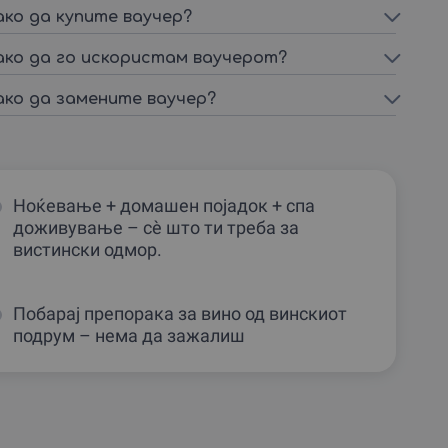
ако да купите ваучер?
ако да го искористам ваучерот?
ако да замените ваучер?
Ноќевање + домашен појадок + спа
доживување – сè што ти треба за
вистински одмор.
Побарај препорака за вино од винскиот
подрум – нема да зажалиш