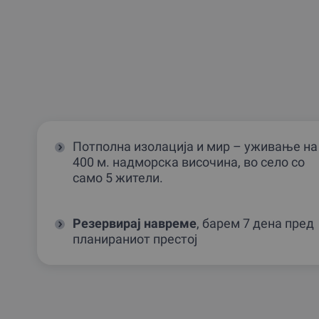
Потполна изолација и мир – уживање на
400 м. надморска височина, во село со
само 5 жители.
Резервирај навреме
, барем 7 дена пред
планираниот престоj