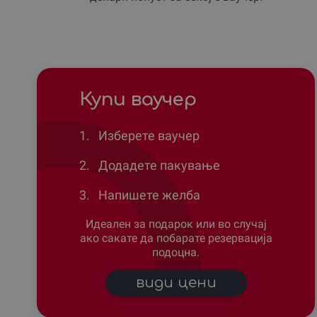
Купи ваучер
1.
Изберете ваучер
2.
Додадете пакување
3.
Напишете желба
Идеален за подарок или во случај
ако сакате да побарате резервација
подоцна.
види цени