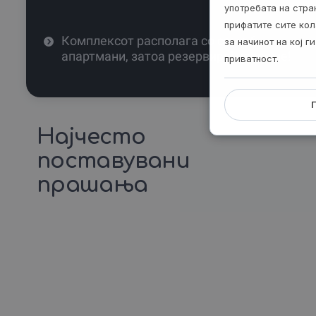
употребата на стр
прифатите сите кол
Комплексот располага со само 6
за начинот на кој 
апартмани, затоа резервирај навреме!
приватност.
Најчесто
поставувани
прашања