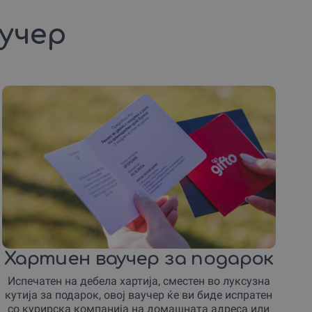
аучер
Хартиен ваучер за подарок
Испечатен на дебела хартија, сместен во луксузна
кутија за подарок, овој ваучер ќе ви биде испратен
со курирска компанија на домашната адреса или