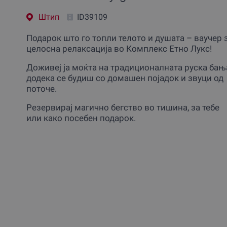
Штип
ID39109
Подарок што го топли телото и душата – ваучер 
целосна релаксација во Комплекс Етно Лукс!
Доживеј ја моќта на традиционалната руска бањ
додека се будиш со домашен појадок и звуци од
поточе.
Резервирај магично бегство во тишина, за тебе
или како посебен подарок.