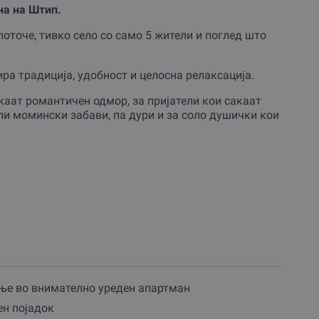
на на Штип.
поточе, тивко село со само 5 жители и поглед што
ра традиција, удобност и целосна релаксација.
каат романтичен одмор, за пријатели кои сакаат
ли момински забави, па дури и за соло душички кои
сте уникатно уредени апартмани.
а свеж, органски појадок со вкусови од
диционалната
руска бања
, заедно со
сауна
и
ум со квалитетни македонски вина и заедничка
ње во внимателно уреден апартман
те.
н појадок