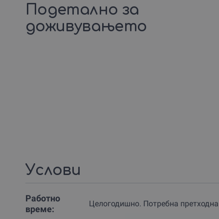
Подетално за
доживувањето
Услови
Работно
Целогодишно. Потребна претходна 
време: