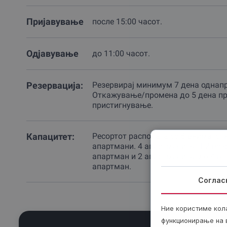
Пријавување
после 15:00 часот.
Одјавување
до 11:00 часот.
Резервација:
Резервираj минимум 7 дена однап
Откажување/промена до 5 дена п
пристигнување.
Капацитет:
Ресортот располага со 6 внимател
апартмани. 4 апартмани за 1-2 воз
апартман и 2 апартмани за до 4 во
апартман.
Соглас
Ние користиме кол
функционирање на в