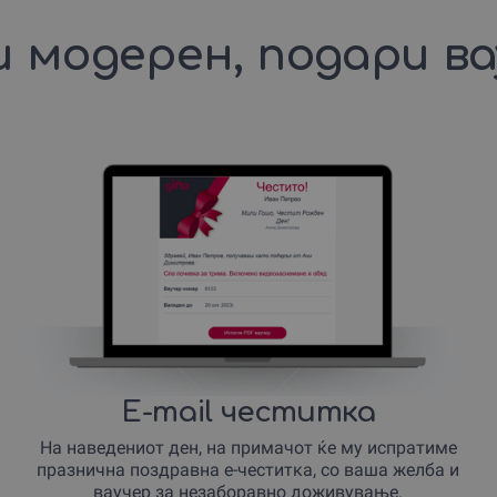
 модерен, подари в
E-mail честитка
На наведениот ден, на примачот ќе му испратиме
празнична поздравна е-честитка, со ваша желба и
ваучер за незаборавно доживување.