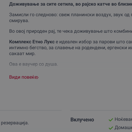
Доживување за сите сетила, во рајско катче во близи
Замисли го следново: свеж планински воздух, звук од 
смирува.
Во овој природен рај, те чека доживување што комбини
Комплекс Етно Лукс
е идеален избор за парови што са
интимно бегство, за славење на родендени, ергенски и
сакаат мир.
Ова е ваучер со душа.
Доживувањето започнува со сместување во еден од ше
Види повеќе
Уживаш во домашна атмосфера, а следното утро те чек
македонските села.
Потоа следува вистинскиот дел – релаксација во тра
прекрасно
отворено џакузи
, каде времето запира.
Комплексот има и простории за дружење, вински подр
Вклучено
Ноќева
резервациjа.
професионална кујна/ресторан – ексклузивно за гости
Домаше