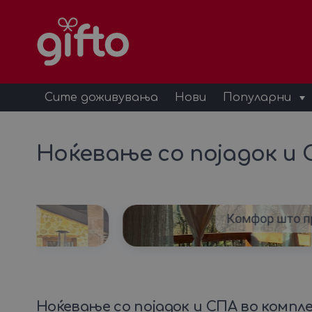
Сите доживувања
Нови
Популарни
Ноќевање со појадок и 
одата
Комфор што п
Ноќевање со појадок и СПА во компл