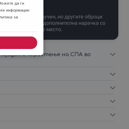
Можете да ги
веќе информации
Појадокот е вклучен, но другите оброци
литика за
се наменети за дополнителна нарачка со
доплата на лице место.
појадок и користење на СПА во