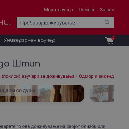
Мојот ваучер
Помош
За нас
ни!
0
Универзален ваучер
 до Штип
 (поклон) ваучери за доживувања
/
Одмор и викенд
ол дом со душа
дарете го ова доживување на својот близок или