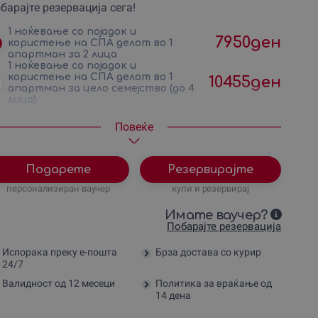
барајте резервација сега!
1 ноќевање со појадок и
7950
ден
користење на СПА делот во 1
апартман за 2 лица
1 ноќевање со појадок и
користење на СПА делот во 1
10455
ден
апартман за цело семејство (до 4
лица)
1 ноќевање со појадок и
12915
ден
користење на СПА делот во 1
Повеќе
апартман за друштво (до 4 лица)
Подарете
Резервирајте
персонализиран ваучер
купи и резервирај
Имате ваучер?
Побарајте резервација
Испорака преку е-пошта
Брза достава со курир
24/7
Валидност од 12 месеци
Политика за враќање од
14 дена