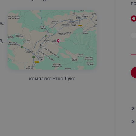
по
за
а,
комплекс Етно Лукс