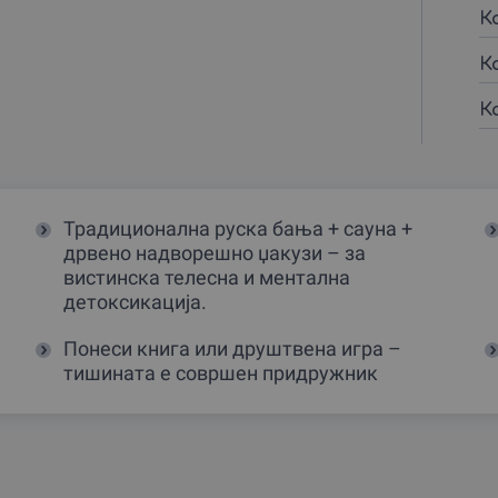
К
К
К
Традиционална руска бања + сауна +
дрвено надворешно џакузи – за
вистинска телесна и ментална
детоксикација.
Понеси книга или друштвена игра –
тишината е совршен придружник