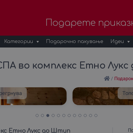
Подарете приказ
Категории
Подарочно пакување
Идеи
СПА во комплекс Етно Лукс
/
Подарок
регрнува
Топ
екс Етно Лукс до Штип
По