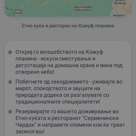
Етно куќа и ресторан на Кожуф планина
Откриј го волшебството на Кожуф
планина - искуси сместување и
дегустација на домашна храна и вина под
отворено небо!
Побегнете од секојдневието - уживајте во
мирот, спокојството и звуците на
природата додека се разгалувате со
традиционалните специјалитети!
Резервирајте го вашето доживување во
Етно куќата и ресторанот "Серменински
Чардак" и направете спомени кои ќе траат
засекогаш!