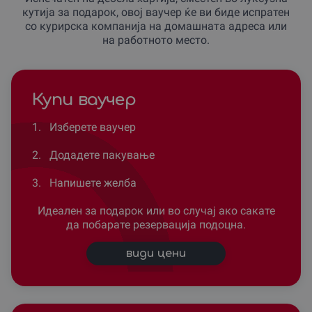
кутија за подарок, овој ваучер ќе ви биде испратен
со курирска компанија на домашната адреса или
на работното место.
Купи ваучер
1.
Изберете ваучер
2.
Додадете пакување
3.
Напишете желба
Идеален за подарок или во случај ако сакате
да побарате резервација подоцна.
види цени