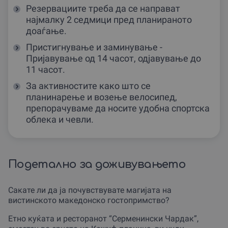
Резервациите треба да се направат
најмалку 2 седмици пред планираното
доаѓање.
Пристигнување и заминување -
Пријавување од 14 часот, одјавување до
11 часот.
За активностите како што се
планинарење и возење велосипед,
препорачуваме да носите удобна спортска
облека и чевли.
Подетално за доживувањето
Сакате ли да ја почувствувате магијата на
вистинското македонско гостопримство?
Етно куќата и ресторанот “Серменински Чардак”,