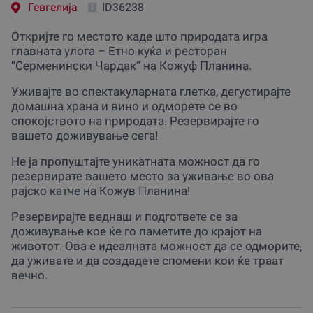
Гевгелиjа
ID36238
Откријте го местото каде што природата игра
главната улога – Етно куќа и ресторан
“Серменински Чардак” на Кожуф Планина.
Уживајте во спектакуларната глетка, дегустирајте
домашна храна и вино и одморете се во
спокојството на природата. Резервирајте го
вашето доживување сега!
Не ја пропуштајте уникатната можност да го
резервирате вашето место за уживање во ова
рајско катче на Кожув Планина!
Резервирајте веднаш и подгответе се за
доживување кое ќе го паметите до крајот на
животот. Ова е идеалната можност да се одморите,
да уживате и да создадете спомени кои ќе траат
вечно.