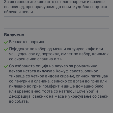
За активностите како што се планинарење и возење
велосипед, препорачуваме да носите удобна спортска
А по појадокот авантурата може да започне!
облека и чевли.
Ќе имате можнот да ги истражите обележаните
планинарски патеки, да уживате во возењето
велосипед или да ги посетите водопадот Вера и
манастирот Св. Илија.
Вклучено
А навечер, по исполнетиот ден со нови впечатоци,
Бесплатен паркинг
вратете се во удобноста на вашата соба или сместете
Појадокот по избор од мени и вклучува кафе или
се на терасата, впивајќи ги звуците на природата
чај, цеден сок од портокал, омлет по избор, качамак
додека уживате во чаша вино.
со сирење или сланина и т.н.
Дополнително е достапна опциjа
Со избраната опциjа на ваучер за романтична
вечера истата вклучува Кожуф салата, опинок
за екскурзиjа во околината на
тиквица со четири видови сирење, опинок патлиџан
селото Серменин и дегустација во
со печурки и сланина, свинско со врган во грне или
ресторан Серменински Чардак на
пилешко во грне, помфрит и шише домашно бело
Кожуф планина со можност да
или црвено вино, торта со натпис „I Love You“ и
декорација: свеќник на маса и украсување со свеќи
нарачате печено јагне под вршник.
во собата.
Изберете соодветен подарок ваучер за ова
доживување. Тоj вклучува следното доживување: