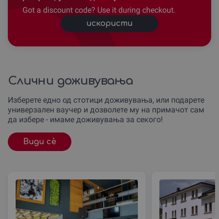
Got a discount code? Use it during checkout.
искористи
Слични доживувања
Изберете едно од стотици доживувања, или подарете
универзален ваучер и дозволете му на примачот сам
да избере - имаме доживувања за секого!
Види сè