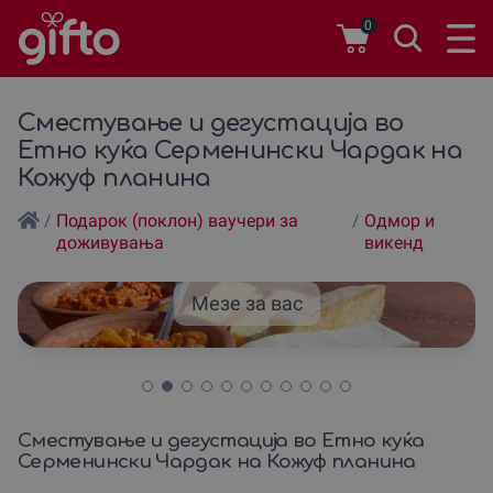
0
Сместување и дегустација во
Етно куќа Серменински Чардак на
Кожуф планина
/
Подарок (поклон) ваучери за
/
Одмор и
доживувања
викенд
Мезе за вас
Сместување и дегустација во Етно куќа
Серменински Чардак на Кожуф планина