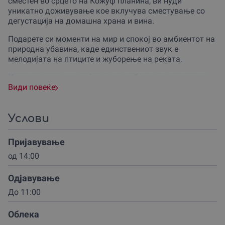
сместен во срцето на Кожуф планина, ви нуди
уникатно доживување кое вклучува сместување со
дегустација на домашна храна и вина.
Подарете си моменти на мир и спокој во амбиентот на
природна убавина, каде единствениот звук е
мелодијата на птиците и жуборење на реката.
Идеално за секого кој сака да побегне од градската
врева и да се поврзе со природата.
Види повеќе
Вашето доживување започнува со сместување во
удобните и топли двокреветни или четирикреветни
Услови
соби, секоја од кои располага со неповторлив поглед
кон планината.
Пријавување
Од терасата ќе можете да уживате во моментите на
од 14:00
изгрејсонцето додека го дегустирате највкусниот
појадок, подготвен од домашни намирници.
Одјавување
Изберете помеѓу класичното, веганското или
До 11:00
вегетаријанското мени и дозволете секое јадење да ве
одведе на гастрономското патување низ
Облека
традиционалната македонска кујна.