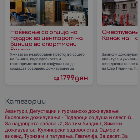
Ноќевање со опција на
Сместување 
појадок во центарот на
Конак на По
Виница во апартмани
Велков
Уживај во незаборавен престој во срцето
Замисли доживување
на Виница, каде удобноста и
авантура и уживање 
гостопримството се спојуваат за да
секојдневната врева,
создадат совршено доживување за
на Шар Планина. При
1799
ден
од
Категории
Авантури
,
Дегустации и гурманско доживување
,
Еколошки доживувања - Подароци со душа и свест ♻️
,
За наjдобрата забава 🎉
,
За тим билдинг
,
Зимски
доживувања
,
Кулинарски задоволства
,
Одмор и
викенд
,
Туризам и патувања
,
Гевгелиjа
,
За десет
,
За