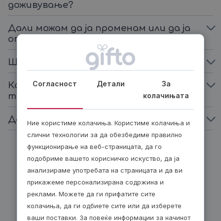
доживување?
Дали можам да ја променам или да ја
откажам мојата резервација?
Што вклучува цената на пакетот?
Согласност
Детали
За
Какви се опциите за групи и
колачињата
тимбилдинг?
Дали постојат ограничувања за деца?
Ние користиме колачиња. Користиме колачиња и
слични технологии за да обезбедиме правилно
функционирање на веб-страницата, да го
подобриме вашето корисничко искуство, да ја
Биди модерен, подари ваучер
анализираме употребата на страницата и да ви
прикажеме персонализирана содржина и
реклами. Можете да ги прифатите сите
колачиња, да ги одбиете сите или да изберете
ваши поставки. За повеќе информации за начинот