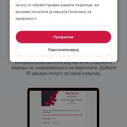
на кој ги обработуваме вашите податоци, ве
молиме посетете ја нашата Политика за
приватност.
Прифаќам
Персонализирај
По е-пошта – 24/7!
Изберете електронски ваучер и ќе го добиете
веднаш по завршувањето на нарачката. Добијте
30 денари попуст за секој е-ваучер.