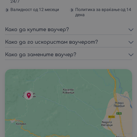
24/7
екскурзиjа во околината на
17000
ден
Валидност од 12 месеци
Политика за враќање од 14
селото Серменин и дегустација
(дополнително со печено јагне
дена
под вршник)
Како да купите ваучер?
Како да го искористам ваучерот?
Како да замените ваучер?