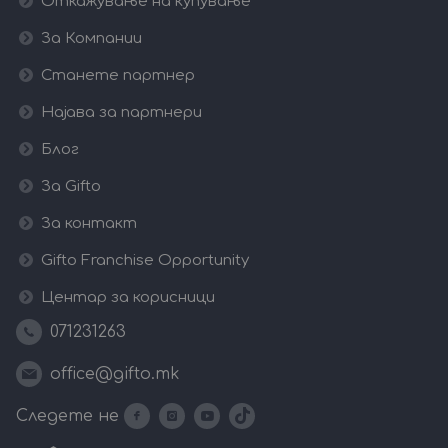
Откажување на купување
За Компании
Станете партнер
Најава за партнери
Блог
За Gifto
За контакт
Gifto Franchise Opportunity
Центар за корисници
071231263
office@gifto.mk
Следете не