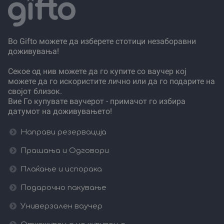
Во Gifto можете да изберете стотици незаборавни
доживувања!
Секое од нив можете да го купите со ваучер кој
можете да го искористите лично или да го подарите на
својот близок.
Вие Го купувате ваучерот - примачот го избира
датумот на доживувањето!
Направи резервација
Прашања и Одговори
Плаќање и испорака
Подарочно пакување
Универзален ваучер