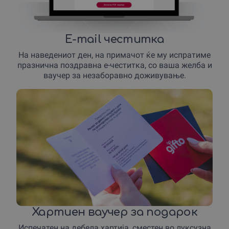
E-mail честитка
На наведениот ден, на примачот ќе му испратиме
празнична поздравна е-честитка, со ваша желба и
ваучер за незаборавно доживување.
Хартиен ваучер за подарок
Испечатен на дебела хартија, сместен во луксузна