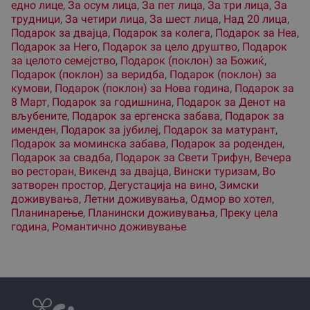
едно лице
,
За осум лица
,
За пет лица
,
За три лица
,
За
трудници
,
За четири лица
,
За шест лица
,
Над 20 лица
,
Подарок за двајца
,
Подарок за колега
,
Подарок за Неа
,
Подарок за Него
,
Подарок за цело друштво
,
Подарок
за целото семејство
,
Подарок (поклон) за Божиќ
,
Подарок (поклон) за веридба
,
Подарок (поклон) за
кумови
,
Подарок (поклон) за Нова година
,
Подарок за
8 Март
,
Подарок за годишнина
,
Подарок за Денот на
вљубените
,
Подарок за ергенска забава
,
Подарок за
именден
,
Подарок за јубилеј
,
Подарок за матурант
,
Подарок за моминска забава
,
Подарок за роденден
,
Подарок за свадба
,
Подарок за Свети Трифун
,
Вечера
во ресторан
,
Викенд за двајца
,
Вински туризам
,
Во
затворен простор
,
Дегустација на вино
,
Зимски
доживувања
,
Летни доживувања
,
Одмор во хотел
,
Планинарење
,
Планински доживувања
,
Преку цела
година
,
Романтично доживување