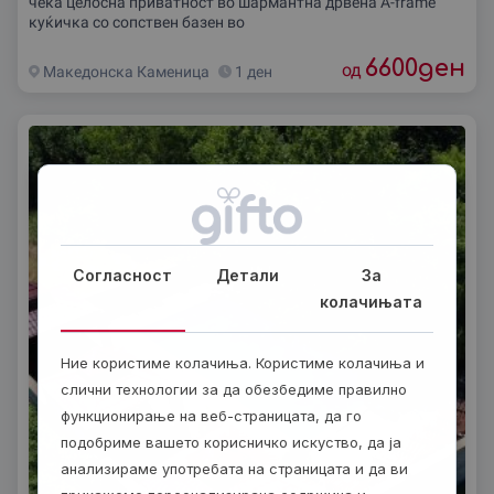
чека целосна приватност во шармантна дрвена А-frame
куќичка со сопствен базен во
6600
ден
од
Македонска Каменица
1 ден
Согласност
Детали
За
колачињата
Ние користиме колачиња. Користиме колачиња и
слични технологии за да обезбедиме правилно
функционирање на веб-страницата, да го
подобриме вашето корисничко искуство, да ја
анализираме употребата на страницата и да ви