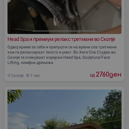
Head Spa и премиум релакс третмани во Скопје
Одвој време за себе и препушти се на врвни спа третмани
кои ги релаксираат телото и умот. Во Хиге Спа Студио во
Скопје те очекуваат корејски Head Spa, Sculptural Face
Lifting, лимфна дренажа
2760
ден
од
Скопjе
1 час