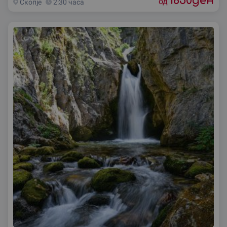
1850
ден
од
Скопjе
2:30 часа