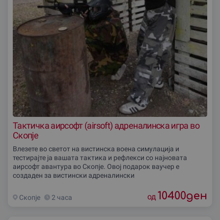
Тактичка аирсофт (airsoft) адреналинска игра во
Скопје
Влезете во светот на вистинска воена симулација и
тестирајте ја вашата тактика и рефлекси со најновата
аирсофт авантура во Скопје. Овој подарок ваучер е
создаден за вистински адреналински
10400
ден
од
Скопjе
2 часа