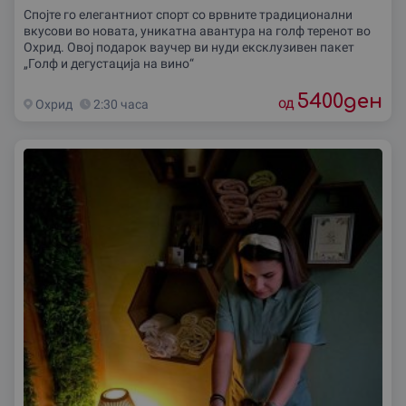
Спојте го елегантниот спорт со врвните традиционални
вкусови во новата, уникатна авантура на голф теренот во
Охрид. Овој подарок ваучер ви нуди ексклузивен пакет
„Голф и дегустација на вино“
5400
ден
од
Охрид
2:30 часа