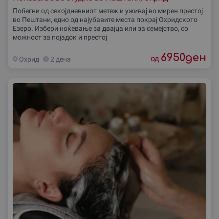
Побегни од секојдневниот метеж и уживај во мирен престој
во Пештани, едно од најубавите места покрај Охридското
Езеро. Избери ноќевање за двајца или за семејство, со
можност за појадок и престој
6950
ден
од
Охрид
2 дена