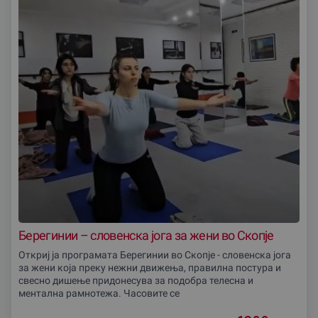
Берегинии – словенска јога за жени во Скопје
Откриј ја програмата Берегинии во Скопје - словенска јога
за жени која преку нежни движења, правилна постура и
свесно дишење придонесува за подобра телесна и
ментална рамнотежа. Часовите се