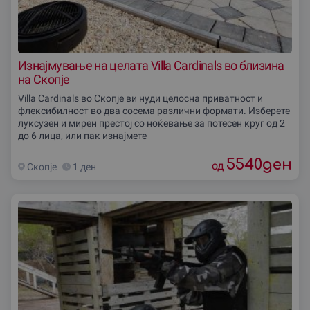
Изнајмување на целата Villa Cardinals во близина
на Скопје
Villa Cardinals во Скопје ви нуди целосна приватност и
флексибилност во два сосема различни формати. Изберете
луксузен и мирен престој со ноќевање за потесен круг од 2
до 6 лица, или пак изнајмете
5540
ден
од
Скопjе
1 ден