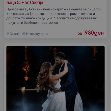
лица 55+ во Скопје
Програмата „Активни пензионери“ е наменета за лица 55+
кои сакаат да ја одржат подвижноста, рамнотежата и
добрата физичка кондиција. Часовите се одржуваат во
пријатен и безбеден простор, со
1980
ден
од
Скопjе
Неколку дена