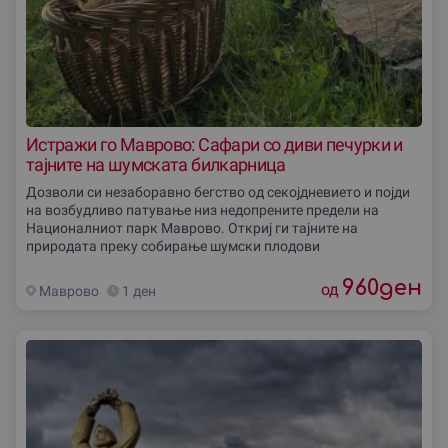
Истражи го Маврово: Сафари со диви печурки и
тајните на шумската билкарница
Дозволи си незаборавно бегство од секојдневието и појди
на возбудливо патување низ недопрените предели на
Националниот парк Маврово. Откриј ги тајните на
природата преку собирање шумски плодови
960
ден
од
Маврово
1 ден