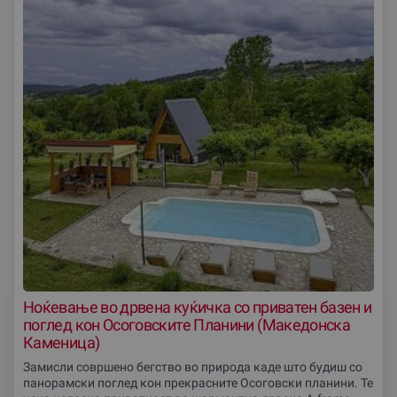
Ноќевање во дрвена куќичка со приватен базен и
поглед кон Осоговските Планини (Македонска
Каменица)
Замисли совршено бегство во природа каде што будиш со
панорамски поглед кон прекрасните Осоговски планини. Те