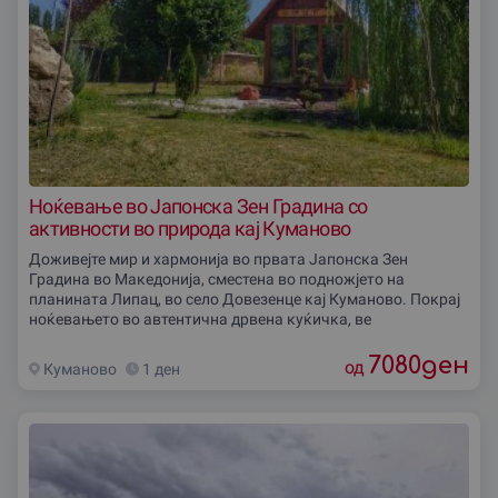
Ноќевање во Јапонска Зен Градина со
активности во природа кај Куманово
Доживејте мир и хармонија во првата Јапонска Зен
Градина во Македонија, сместена во подножјето на
планината Липац, во село Довезенце кај Куманово. Покрај
ноќевањето во автентична дрвена куќичка, ве
7080
ден
од
Куманово
1 ден