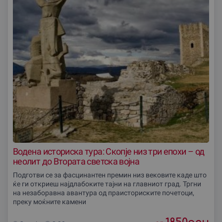
Водена историска тура: Скопје низ три епохи – од
неолит до Втората светска војна
Подготви се за фасцинантен премин низ вековите каде што
ќе ги откриеш најдлабоките тајни на главниот град. Тргни
на незаборавна авантура од праисториските почетоци,
преку моќните камени