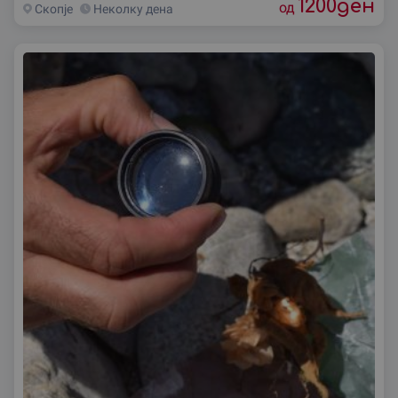
1200
ден
од
Скопjе
Неколку дена