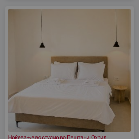
Ноќевање во студио во Пештани, Охрид