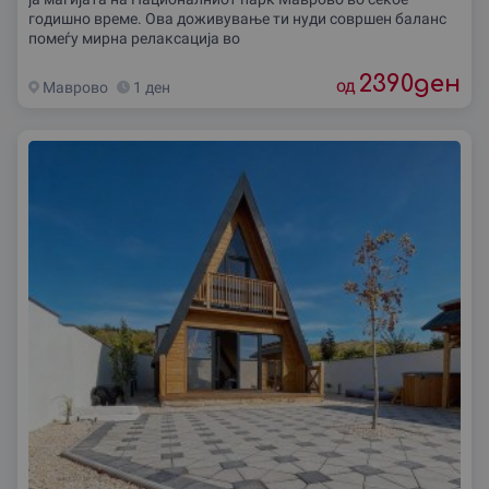
годишно време. Ова доживување ти нуди совршен баланс
помеѓу мирна релаксација во
2390
ден
од
Маврово
1 ден