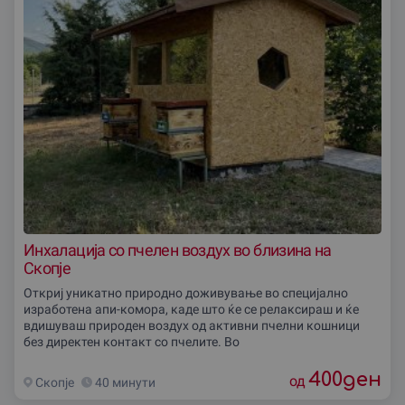
Инхалација со пчелен воздух во близина на
Скопје
Откриј уникатно природно доживување во специјално
изработена апи-комора, каде што ќе се релаксираш и ќе
вдишуваш природен воздух од активни пчелни кошници
без директен контакт со пчелите. Во
400
ден
од
Скопjе
40 минути