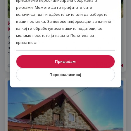
прикажеме персонализирана содржина и
реклами. Можете да ги прифатите сите
колачиња, да ги одбиете сите или да изберете
ваши поставки. За повеќе информации за начинот
Изнајмување приватна вила со голем базен во
на кој ги обработуваме вашите податоци, ве
Катланово до Скопје
молиме посетете ја нашата Политика за
Избегај од летните горештини и уживај во приватен рај со
приватност.
освежителен базен лоциран во живописното спрегање на
природата во Катланово. Ова прекрасно место нуди
совршени услови за незаборавни
Прифаќам
5030
ден
од
Скопjе
1 ден
Персонализирај