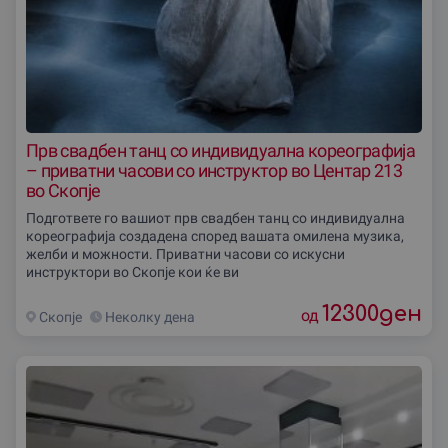
Прв свадбен танц со индивидуална кореографија
– приватни часови со инструктор во Центар 213
во Скопје
Подгответе го вашиот прв свадбен танц со индивидуална
кореографија создадена според вашата омилена музика,
желби и можности. Приватни часови со искусни
инструктори во Скопје кои ќе ви
12300
ден
од
Скопjе
Неколку дена