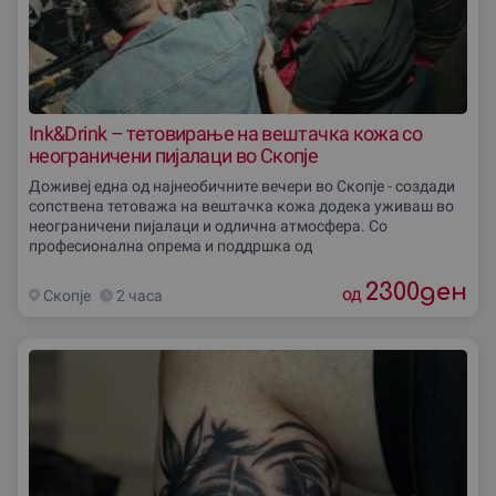
Ink&Drink – тетовирање на вештачка кожа со
неограничени пијалаци во Скопје
Доживеј една од најнеобичните вечери во Скопје - создади
сопствена тетоважа на вештачка кожа додека уживаш во
неограничени пијалаци и одлична атмосфера. Со
професионална опрема и поддршка од
2300
ден
од
Скопjе
2 часа