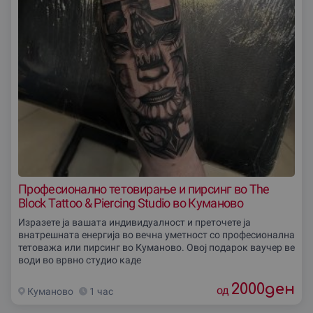
Професионално тетовирање и пирсинг во The
Block Tattoo & Piercing Studio во Куманово
Изразете ја вашата индивидуалност и преточете ја
внатрешната енергија во вечна уметност со професионална
тетоважа или пирсинг во Куманово. Овој подарок ваучер ве
води во врвно студио каде
2000
ден
од
Куманово
1 час