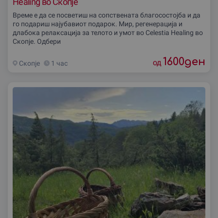
Healing во Скопје
Време е да се посветиш на сопствената благосостојба и да
го подариш најубавиот подарок. Мир, регенерација и
длабока релаксација за телото и умот во Celestia Healing во
Скопје. Одбери
1600
ден
од
Скопjе
1 час