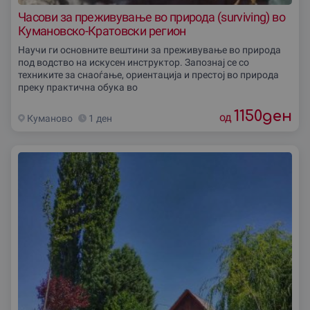
Часови за преживување во природа (surviving) во
Кумановско-Кратовски регион
Научи ги основните вештини за преживување во природа
под водство на искусен инструктор. Запознај се со
техниките за снаоѓање, ориентација и престој во природа
преку практична обука во
1150
ден
од
Куманово
1 ден