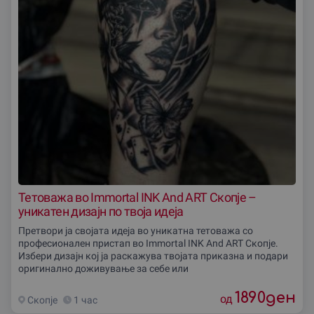
Тетоважа во Immortal INK And ART Скопје –
уникатен дизајн по твоја идеја
Претвори ја својата идеја во уникатна тетоважа со
професионален пристап во Immortal INK And ART Скопје.
Избери дизајн кој ја раскажува твојата приказна и подари
оригинално доживување за себе или
1890
ден
од
Скопjе
1 час