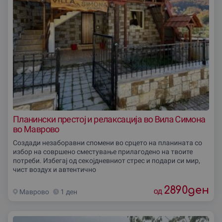
Планински престој и релаксација во Вила Симона
во Маврово
Создади незаборавни спомени во срцето на планината со
избор на совршено сместување прилагодено на твоите
потреби. Избегај од секојдневниот стрес и подари си мир,
чист воздух и автентично
2890
ден
од
Маврово
1 ден