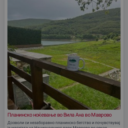
Планинско ноќевање во Вила Ана во Маврово
Дозволи си незаборавно планинско бегство и почувствувај
ја магијата на Националниот парк Маврово во секое