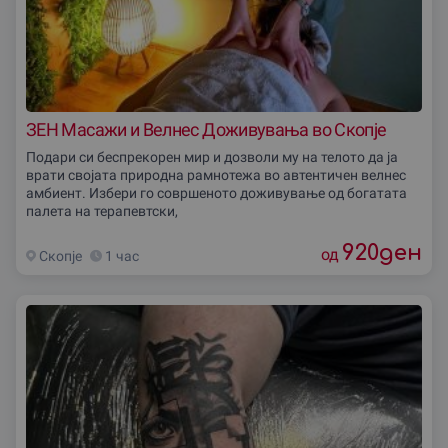
ЗЕН Масажи и Велнес Доживувања во Скопје
Подари си беспрекорен мир и дозволи му на телото да ја
врати својата природна рамнотежа во автентичен велнес
амбиент. Избери го совршеното доживување од богатата
палета на терапевтски,
920
ден
од
Скопjе
1 час