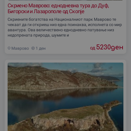
Скриено Маврово: еднодневна тура до Дуф,
Бигорски и Лазарополе од Скопје
Скриените богатства на Националниот парк Маврово те
чекаат да ги откриеш низ една поинаква, исполнета со мир
авантура. Ова величествено еднодневно патување низ
недопрената природа, шумите и
5230
ден
од
Маврово
1 ден