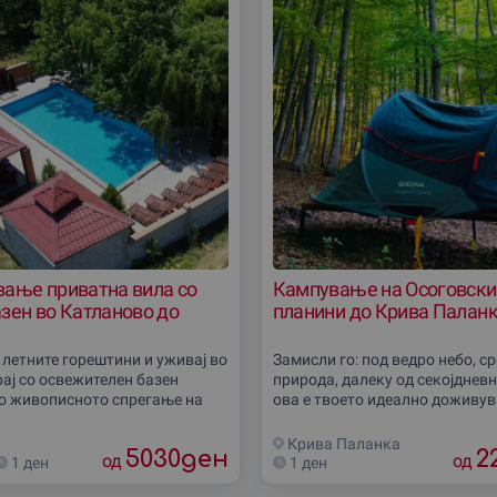
вање приватна вила со
Кампување на Осоговски
зен во Катланово до
планини до Крива Палан
 летните горештини и уживај во
Замисли го: под ведро небо, с
рај со освежителен базен
природа, далеку од секојдневн
о живописното спрегање на
ова е твоето идеално доживу
 во Катланово. Ова прекрасно
срцето на Осоговските Планин
и совршени услови за
Кампувај со полна опрема, до
Крива Паланка
5030
ден
2
вни
од
стрелаштво, домашно
од
1 ден
1 ден