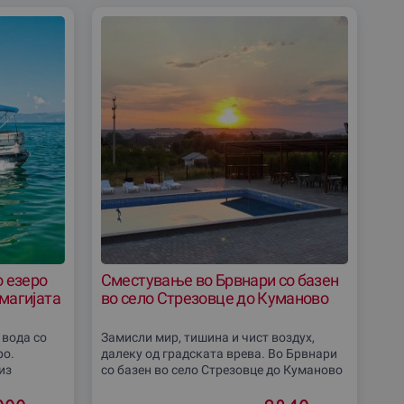
о езеро
Сместување во Брвнари со базен
 магијата
во село Стрезовце до Куманово
 вода со
Замисли мир, тишина и чист воздух,
ро.
далеку од градската врева. Во Брвнари
из
со базен во село Стрезовце до Куманово
ебе, твоите
те чека топло дрвено гнездо, базен за
слава.
освежување и летниковец за дружба и