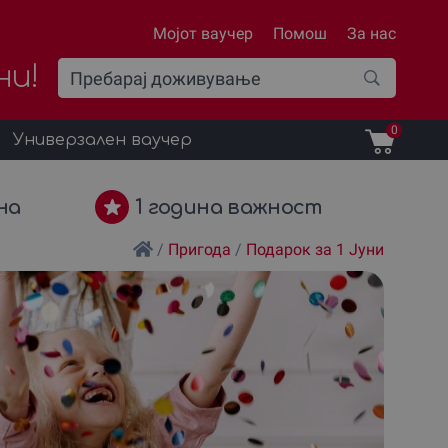
Мојот ваучер
Помош
За нас
ни!
0
Универзален ваучер
на
1 година важност
/
Пригода
/
Подарок за 1 Јуни