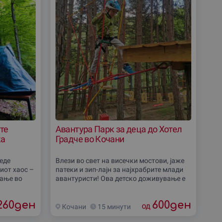
те
Авантура Парк за деца до Хотел
ка
Градче во Кочани
реде
Влези во свет на висечки мостови, јаже
иот хаос –
патеки и зип-лајн за најхрабрите млади
вање во
авантуристи! Ова детско доживување е
и.
совршен начин твоето дете да се
живеј
забавува, истражува и гради
260
ден
600
ден
самодоверба, со
од
Кочани
15 минути