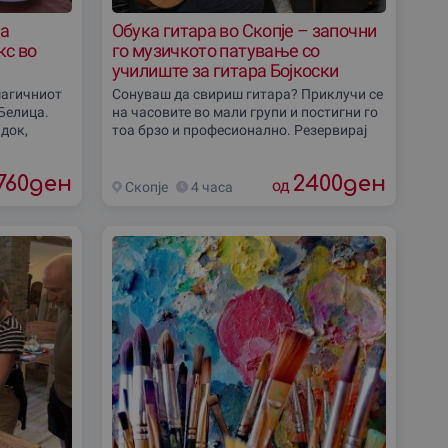
па
Обука гитара во Скопjе – започни
кс во
го музичкото патување со
училиште за гитара Боjкоски
магичниот
Сонуваш да свириш гитара? Приклучи се
Белица.
на часовите во мали групи и постигни го
адок,
тоа брзо и професионално. Резервирај
ј во
ваучер и започни музичко патување
е
уште
760
ден
2400
ден
од
Скопjе
4 часа