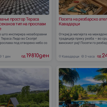
вање простор Тераса
Посета на резбарско ател
секаков тип на прослави
Кавадарци
е
р што инспирира незаборавни
Откриј ја магијата на македон
 Тераса Лидо во Скопје!
традиција преку резба – во ср
рослава под отворено небо со
винскиот рај! Посети го резбар
поглед кон градот – совршено
во Кавадарци – ателје каде ш
родендени, свадби,
зборува приказни стари
19810
ден
2
ивни
од
од
1 ден
Кавадарци
3 часа