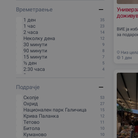
Уметност и култура
31
Времетраење
Универза
Одмор и викенд
23
доживув
Луксуз и ВИП
21
1 ден
35
Масажи и SPA
14
1 час
23
Зимски доживувања
11
ВИЕ ја из
2 часа
14
Дегустации и гурманско
за подаро
Неколку дена
11
12
доживување
30 минути
9
Кулинарски задоволства
11
90 минути
8
Низ цел
Онлајн доживувања
2
15 минути
7
1 ден
½ ден
5
2:30 часа
4
3 часа
4
40 минути
4
Подрачjе
4 часа
3
6 часа
3
Скопjе
53
10 минути
2
Охрид
27
2 дена
2
Национален парк Галичица
15
45 минути
2
Крива Паланка
12
5 часа
2
Тетово
11
50 минути
2
Битола
10
80 минути
2
Куманово
10
1 минута
1