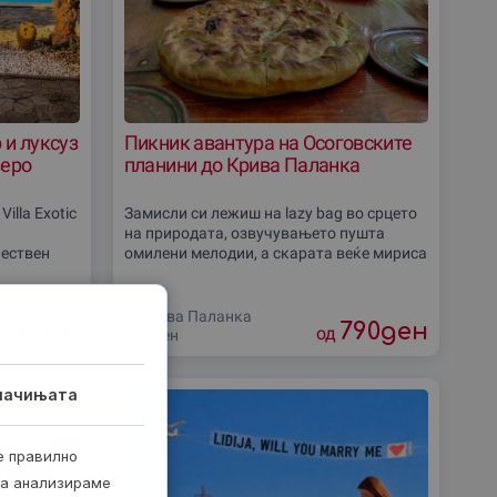
р и луксуз
Пикник авантура на Осоговските
зеро
планини до Крива Паланка
illa Exotic
Замисли си лежиш на lazy bag во срцето
на природата, озвучувањето пушта
чествен
омилени мелодии, а скарата веќе мириса
на нешто вкусно. Исклучи се од бучавата
дскиот
и поврзи се со природата преку ова
Крива Паланка
050
ден
790
ден
од
1 ден
лачињата
е правилно
ја анализираме