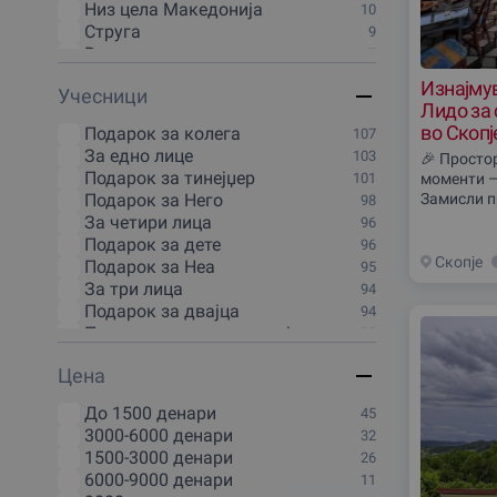
Низ цела Македониjа
10
1 недела
1
Струга
9
20 минути
1
Велес
7
5 минути
1
Демир-Капиjа
7
70 минути
1
Изнајму
Учесници
Кавадарци
7
Викенд
1
Лидо за 
Кочани
7
во Скопј
Подарок за колега
107
Крушево
7
За едно лице
103
🎉 Просто
Маврово
7
Подарок за тинејџер
101
моменти –
Гевгелиjа
6
Подарок за Него
Замисли п
98
Делчево
6
волшебен 
За четири лица
96
Национален парк Маврово
6
место за 
Подарок за дете
96
Неготино
6
корпорат
Скопjе
Подарок за Неа
95
Струмица
6
За три лица
94
Берово
5
Подарок за двајца
94
Валандово
5
Подарок за целото семејство
93
Дебар
5
Подарок за цело друштво
91
Доjран
5
Цена
За пет лица
90
Кичево
5
За шест лица
87
Македонски Брод
5
До 1500 денари
45
За осум лица
81
Национален парк Пелистер
5
3000-6000 денари
32
За десет
78
Прилеп
5
1500-3000 денари
26
Над 20 лица
46
Пробиштип
5
6000-9000 денари
11
За трудници
44