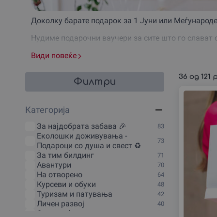
Доколку барате подарок за 1 Јуни или Меѓународен
Нудиме подарочни ваучери за сите што го слават 
возење ролери до музички искуства или јавање ко
Види повеќе
Изберете оригинален подарок за Меѓународниот 
36
од
121
р
Филтри
Меѓународниот ден на децата го слават најмалите,
како мали деца.
Категорија
Затоа можете да изненадите речиси секого за ова
За наjдобрата забава 🎉
Спортски индивидуални или групни доживувањ
83
Еколошки доживувања -
Авантури во вода
73
Подароци со душа и свест ♻️
Екстремни доживувања кои се погодни и за нај
За тим билдинг
Уметничко студио со часови по цртање
71
Авантури
Споделени подароци за 1 Јуни што се вклучуваа
70
На отворено
Летни кампови со многу емоции
64
Курсеви и обуки
Музички искуства, како снимање песна
48
Туризам и патувања
Забава на јахта
42
Личен развој
40
И уште многу други опции!
Спорт и Фитнес
36