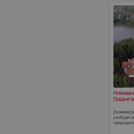
Ноќевањ
Градче 
Доживеј ја
разбуди с
природата
саканата 
бегство од