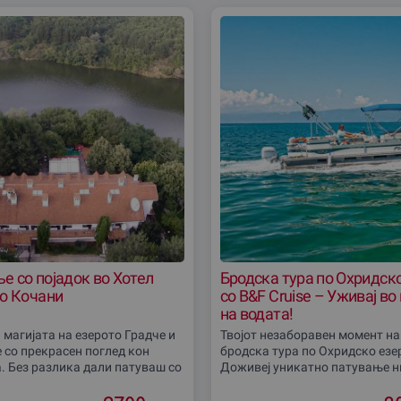
е со појадок во Хотел
Бродска тура по Охридск
во Кочани
со B&F Cruise – Уживај во
на водата!
 магијата на езерото Градче и
Твојот незаборавен момент на
е со прекрасен поглед кон
бродска тура по Охридско езе
. Без разлика дали патуваш со
Доживеј уникатно патување н
личност или самиот бараш
Охридско езеро, совршено за т
 секојдневието, ова е
најблиски или за посебна про