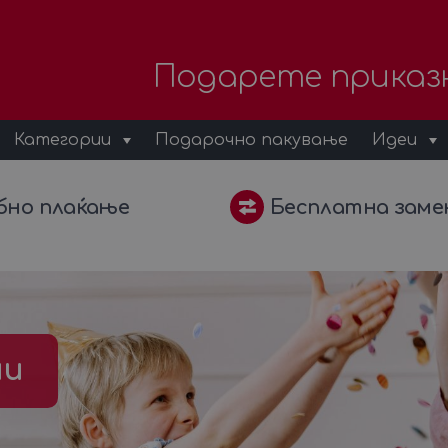
Подарете приказ
Категории
Подарочно пакување
Идеи
бно плаќање
Бесплатна заме
ни