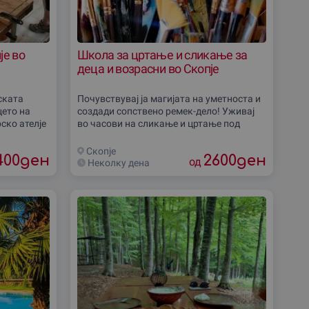
је во
Школа за цртање и сликање за
деца и возрасни во Скопjе
ската
Почувствувај ја магијата на уметноста и
цето на
создади сопствено ремек-дело! Уживај
ско ателје
во часови на сликање и цртање под
то дрвото
водство на искусен академски сликар.
Изберете ја вашата група и започнете со
Скопjе
400
ден
2600
ден
од
Неколку дена