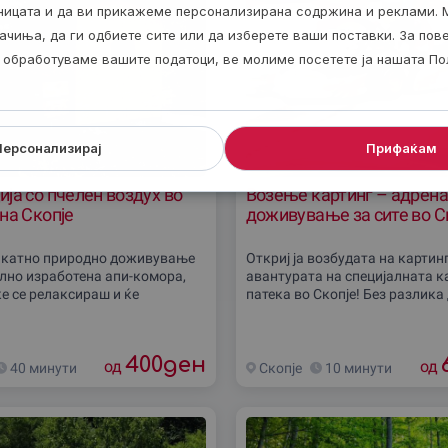
аницата и да ви прикажеме персонализирана содржина и реклами. 
ачиња, да ги одбиете сите или да изберете ваши поставки. За по
ги обработуваме вашите податоци, ве молиме посетете ја нашата По
Персонализирај
Прифаќам
ја со пчелен воздух во
Возење картинг – адрен
на Скопје
доживување за сите во С
икатно природно доживување
Откриј ja возбудaта на картин
ално изработена апи-комора,
авантурата на специјалната к
ќе се релаксираш и ќе
патека во Скопје! Без разлика
природен воздух од активни
сакаш да ја почувствуваш брз
шници без директен контакт со
или во друштво, ние ти нудиме
Во
несекојдневно доживување
400
ден
од
од
40 минути
Скопjе
10 минути