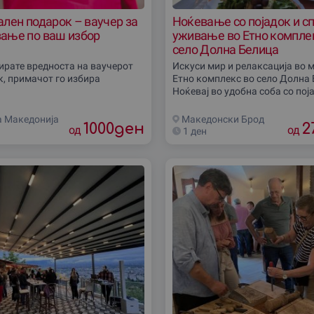
лен подарок – ваучер за
Ноќевање со појадок и с
ање по ваш избор
уживање во Етно компле
село Долна Белица
бирате вредноста на ваучерот
Искуси мир и релаксација во 
к, примачот го избира
Етно комплекс во село Долна 
Ноќевај во удобна соба со пој
користи го спа центар и ужива
базенот - зиме внатрешен, лет
а Македониjа
Македонски Брод
1000
ден
2
од
од
1 ден