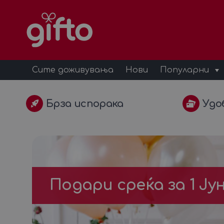
Сите доживувања
Нови
Популарни
Брза испорака
Удо
Подари среќа за 1 Ју