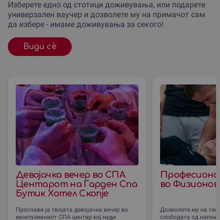
Изберете едно од стотици доживувања, или подарете
универзален ваучер и дозволете му на примачот сам
да избере - имаме доживувања за секого!
Види сè
Девојачка вечер во СПА
Професиона
Центарот на Гарден Спа
во Физионов
Бутик Хотел Скопје
Прослави ја твојата девојачка вечер во
Дозволете му на тело
ексклузивниот СПА центар кој нуди
слободата од напнат