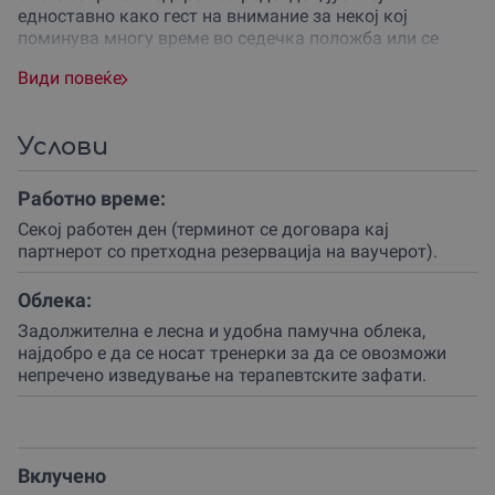
едноставно како гест на внимание за некој кој
поминува многу време во седечка положба или се
соочува со секојдневни физички напори.
Види повеќе
Подарувањето на здравје преку ваучер е највредниот
начин да покажеш вистинска грижа за твоите
пријатели, родители или за самите себе, поддржувајќи
Услови
ја истовремено локалната заедница на врвни
професионалци.
Работно време:
Третманот се одвива во професионалниот и мирен
Секој работен ден (терминот се договара кај
амбиент на центарот ЕМА во Скопје, каде секој детал е
партнерот со претходна резервација на ваучерот).
подреден на твојата удобност.
Облека:
Јумеихо методот е специфична јапонска терапевтска
Задолжителна е лесна и удобна памучна облека,
техника која се базира на притискање на одредени
најдобро е да се носат тренерки за да се овозможи
точки и внимателна манипулација на зглобовите со
непречено изведување на терапевтските зафати.
цел да се врати природната рамнотежа на целиот
скелетен систем.
За време на овие 40 минути, терапевтот посветено
работи на твоите мускули, ослободувајќи ги
Вклучено
наталожените тензии и овозможувајќи им на