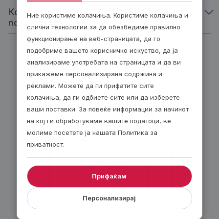
добро чувство во сопственото тело.
Колку третмани се потребни за да
Ние користиме колачиња. Користиме колачиња и
помине болката?
слични технологии за да обезбедиме правилно
функционирање на веб-страницата, да го
подобриме вашето корисничко искуство, да ја
анализираме употребата на страницата и да ви
Биди модерен, подари ваучер
прикажеме персонализирана содржина и
реклами. Можете да ги прифатите сите
колачиња, да ги одбиете сите или да изберете
ваши поставки. За повеќе информации за начинот
на кој ги обработуваме вашите податоци, ве
молиме посетете ја нашата Политика за
приватност.
Прифаќам
Персонализирај
По е-пошта – 24/7!