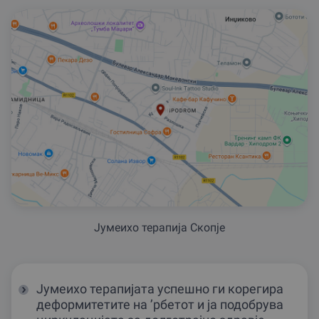
Јумеихо терапија Скопје
Јумеихо терапијата успешно ги корегира
деформитетите на ’рбетот и ја подобрува