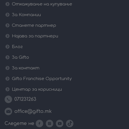
Откажување на купување
За Компании
Станете партнер
Најава за партнери
Блог
За Gifto
За контакт
Gifto Franchise Opportunity
Центар за корисници
071231263
office@gifto.mk
Следете не