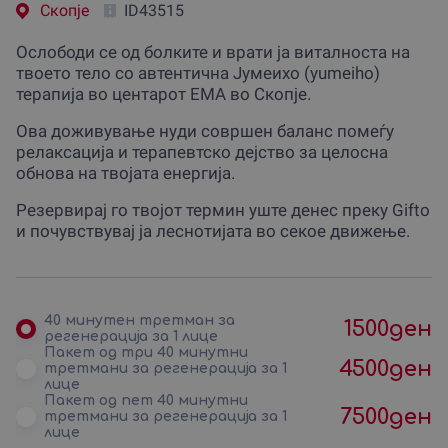
Скопjе
ID43515
Ослободи се од болките и врати ја виталноста на
твоето тело со автентична Јумеихо (yumeiho)
терапија во центарот ЕМА во Скопје.
Ова доживување нуди совршен баланс помеѓу
релаксација и терапевтско дејство за целосна
обнова на твојата енергија.
Резервирај го твојот термин уште денес преку Gifto
и почувствувај ја леснотијата во секое движење.
40 минутен третман за
1500
ден
регенерација за 1 лице
Пакет од три 40 минутни
4500
ден
третмани за регенерација за 1
лице
Пакет од пет 40 минутни
7500
ден
третмани за регенерација за 1
лице