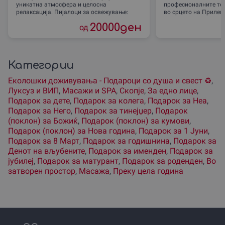
уникатна атмосфера и целосна
професионалните те
релаксација. Пијалоци за освежување:
во срцето на Прилеп
мохито,
20000
ден
од
Категории
Еколошки доживувања - Подароци со душа и свест ♻️
,
Луксуз и ВИП
,
Масажи и SPA
,
Скопjе
,
За едно лице
,
Подарок за дете
,
Подарок за колега
,
Подарок за Неа
,
Подарок за Него
,
Подарок за тинејџер
,
Подарок
(поклон) за Божиќ
,
Подарок (поклон) за кумови
,
Подарок (поклон) за Нова година
,
Подарок за 1 Јуни
,
Подарок за 8 Март
,
Подарок за годишнина
,
Подарок за
Денот на вљубените
,
Подарок за именден
,
Подарок за
јубилеј
,
Подарок за матурант
,
Подарок за роденден
,
Во
затворен простор
,
Масажа
,
Преку цела година