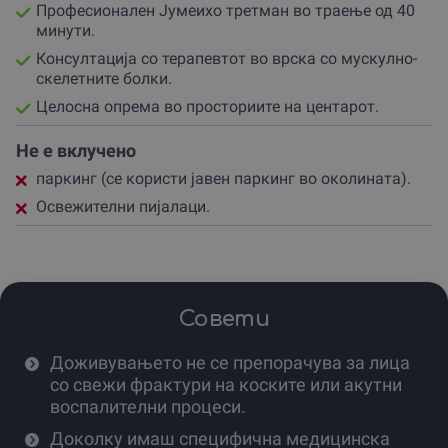
зглобовите повторно да ја вратат својата оптимална
Професионален Јумеихо третман во траење од 40
функција.
минути.
Консултација со терапевтот во врска со мускулно-
Ова доживување е уникатно по тоа што се изведува
скелетните болки.
преку лесна облека, што го прави практично и
пријатно за секого.
Целосна опрема во просториите на центарот.
Не е потребна посебна подготовка, само твојата
Не е вклучено
желба за значително подобрување на квалитетот на
паркинг (се користи јавен паркинг во околината).
животот.
Освежителни пијалаци.
Партнерот користи специјализирани техники кои
помагаат при искривувања на ’рбетот, болки во
колковите и непријатна вкочанетост, правејќи го ова
доживување многу позначајно од обичната
релаксација.
Совети
Тоа е всушност превентивна метода која го штити
твојот организам од понатамошни повреди и го
Доживувањето не се препорачува за лица
зајакнува имунитетот.
со свежи фрактури на коските или акутни
воспалителни процеси.
Локацијата е лесно достапна за сите жители на Скопје,
а професионалниот пристап на партнерот гарантира
Доколку имаш специфична медицинска