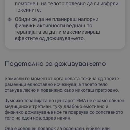
помогнеш на телото полесно да ги исфрли
токсините.
Обиди се да не планираш напорни
физички активности веднаш по
терапијата за да ги максимизираш
ефектите од доживувањето.
Подетално за доживувањето
Замисли го моментот кога целата тежина од твоите
раменици едноставно исчезнува, а твоето тело
станува лесно и подвижно како никогаш претходно.
Јумеихо терапијата во центарот ЕМА не е само обичен
медицински третман, туку длабоко емотивно и
физичко доживување кое те поврзува со сопственото
тело на еден нов, здрав начин.
Ова е совршен подарок за роденден, јубилеј или