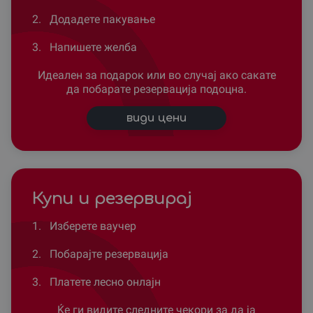
2.
Додадете пакување
3.
Напишете желба
Идеален за подарок или во случај ако сакате
да побарате резервација подоцна.
види цени
Купи и резервирај
1.
Изберете ваучер
2.
Побарајте резервација
3.
Платете лесно онлајн
Ќе ги видите следните чекори за да ја