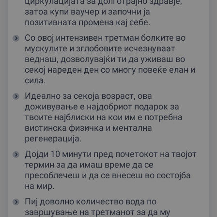
циркулацијата за долготрајно здравје,
затоа купи ваучер и започни ја
позитивната промена кај себе.
Со овој интензивен третман болките во
мускулите и зглобовите исчезнуваат
веднаш, дозволувајќи ти да уживаш во
секој нареден ден со многу повеќе елан и
сила.
Идеално за секоја возраст, ова
доживување е најдобриот подарок за
твоите најблиски на кои им е потребна
вистинска физичка и ментална
регенерација.
Дојди 10 минути пред почетокот на твојот
термин за да имаш време да се
пресоблечеш и да се внесеш во состојба
на мир.
Пиј доволно количество вода по
завршување на третманот за да му