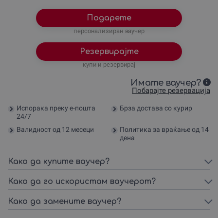
Подарете
персонализиран ваучер
Резервирајте
купи и резервирај
Имате ваучер?
Побарајте резервација
Испорака преку е-пошта
Брза достава со курир
24/7
Валидност од 12 месеци
Политика за враќање од 14
дена
Како да купите ваучер?
Како да го искористам ваучерот?
Како да замените ваучер?