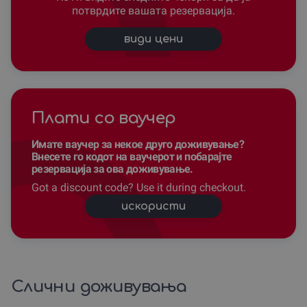
потврдите вашата резервација.
види цени
Плати со ваучер
Имате ваучер за некое друго доживување?
Внесете го кодот на ваучерот и побарајте
резервација за ова доживување.
Got a discount code? Use it during checkout.
искористи
Слични доживувања