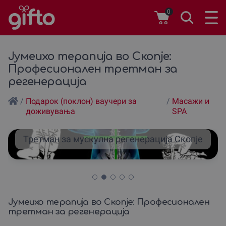
0
Јумеихо терапија во Скопје:
Професионален третман за
регенерација
/
Подарок (поклон) ваучери за
/
Масажи и
доживувања
SPA
Третман за мускулна регенерација Скопје
Јумеихо терапија во Скопје: Професионален
третман за регенерација