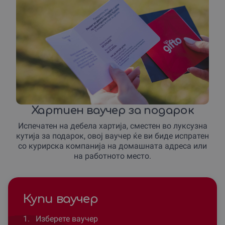
Хартиен ваучер за подарок
Испечатен на дебела хартија, сместен во луксузна
кутија за подарок, овој ваучер ќе ви биде испратен
со курирска компанија на домашната адреса или
на работното место.
Купи ваучер
1.
Изберете ваучер