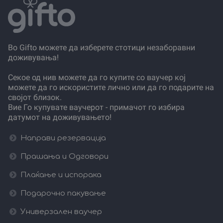
Во Gifto можете да изберете стотици незаборавни
доживувања!
Секое од нив можете да го купите со ваучер кој
можете да го искористите лично или да го подарите на
својот близок.
Вие Го купувате ваучерот - примачот го избира
датумот на доживувањето!
Направи резервација
Прашања и Одговори
Плаќање и испорака
Подарочно пакување
Универзален ваучер