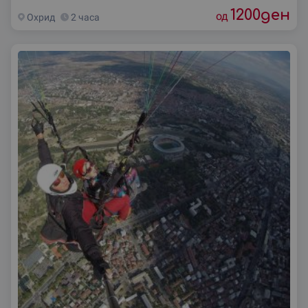
1200
ден
од
Охрид
2 часа