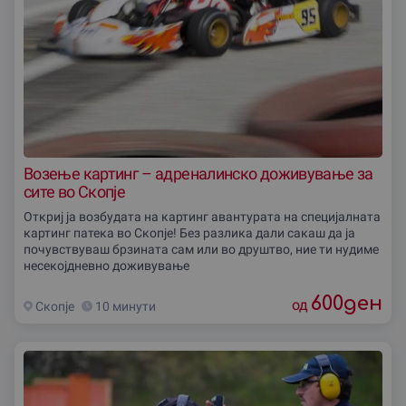
Возење картинг – адреналинско доживување за
сите во Скопје
Откриј ja возбудaта на картинг авантурата на специјалната
картинг патека во Скопје! Без разлика дали сакаш да ја
почувствуваш брзината сам или во друштво, ние ти нудиме
несекојдневно доживување
600
ден
од
Скопjе
10 минути