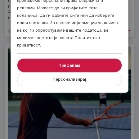
прикажеме персонализирана содржина и
Сонуваш да го искусиш чувството на дишење под вода? Со
програми за почетници TRY SCUBA DIVING и
реклами. Можете да ги прифатите сите
ARCHAEOLOGICAL TRY DIVING од Diving Center Amfora, ќе
колачиња, да ги одбиете сите или да изберете
нуркаш во кристално чистите води на
ваши поставки. За повеќе информации за начинот
2990
ден
на кој ги обработуваме вашите податоци, ве
од
Охрид
2 часа
молиме посетете ја нашата Политика за
приватност.
Прифаќам
Персонализирај