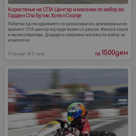
Користење на СПА Центар и масажи по избор во
Гарден Спа Бутик Хотел Скопје
Побегни од секојдневието со релаксирачко доживување во
врвниот СПА центар кој нуди базен со џакузи, Финска сауна
и музикотерапија. Додади и совршена масажа по избор за
комплетно
1500
ден
од
Скопjе
2 часа