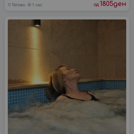
1805
ден
од
Тетово
1 час