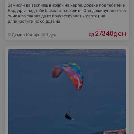
Замисли да заспиеш висејќи на карпа, додека под тебе тече
Вардар, а над тебе блескаат ѕвездите. Ова доживување е за
оние што сакаат да го почувствуваат животот на
алпинистите, но со доза на
27340
ден
од
Демир-Капиjа
1 ден