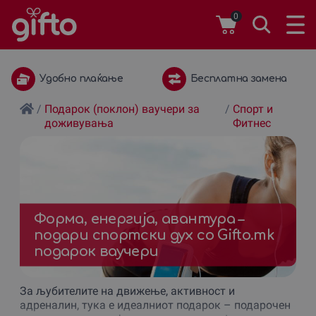
0
Бесплатна замена
1 година важност
/
Подарок (поклон) ваучери за
/
Спорт и
доживувања
Фитнес
Форма, енергија, авантура –
подари спортски дух со Gifto.mk
подарок ваучери
За љубителите на движење, активност и
адреналин, тука е идеалниот подарок – подарочен