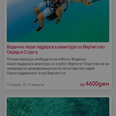
Водечка параглајдерска авантура со Вертиго во
Охрид и Струга
Почувствувај ја слободата на небото: Водечка
параглајдерска авантура со клубот Вертиго! Подготви се за
неверојатно доживување кое ќе те остави без здив!
Параглајдерскиот клуб Вертиго ти
4600
ден
од
Охрид
15 минути