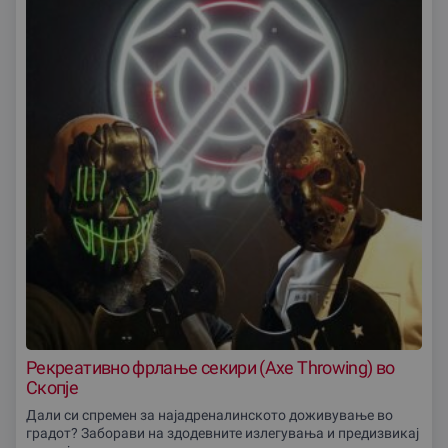
Рекреативно фрлање секири (Axe Throwing) во
Скопје
Дали си спремен за најадреналинското доживување во
градот? Заборави на здодевните излегувања и предизвикај