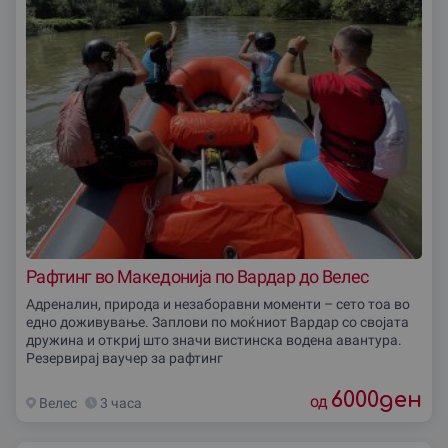
Рафтинг во Македонија по Вардар до Велес
Адреналин, природа и незаборавни моменти – сето тоа во
едно доживување. Заплови по моќниот Вардар со својата
дружина и откриј што значи вистинска водена авантура.
Резервирај ваучер за рафтинг
6000
ден
од
Велес
3 часа