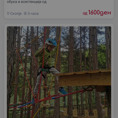
обука и асистенција од
1600
ден
од
Скопjе
3 часа