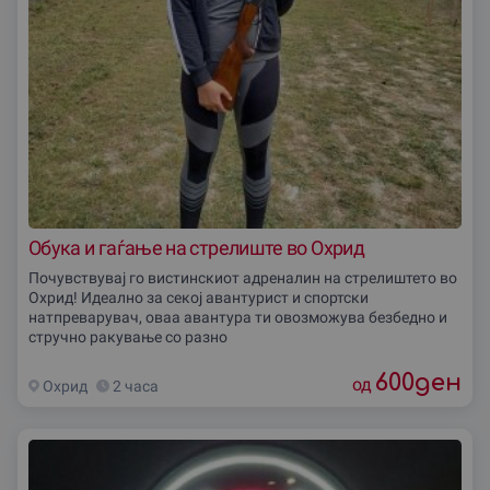
Обука и гаѓање на стрелиште во Охрид
Почувствувај го вистинскиот адреналин на стрелиштето во
Охрид! Идеално за секој авантурист и спортски
натпреварувач, оваа авантура ти овозможува безбедно и
стручно ракување со разно
600
ден
од
Охрид
2 часа