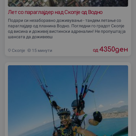
Лет со параглајдер над Скопје од Водно
Подари си незаборавно доживување - тандем летање со
параглајдер од планина Водно. Погледни го градот Скопjе
од висина и доживеј вистински адреналин! Не пропуштај ја
шансата да доживееш
4350
ден
од
Скопjе
15 минути