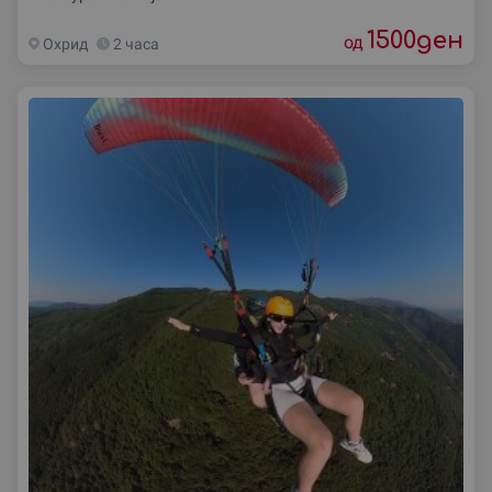
1500
ден
од
Охрид
2 часа