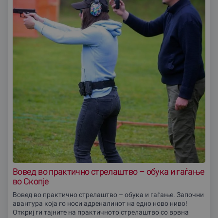
Вовед во практично стрелаштво – обука и гаѓање
во Скопjе
Вовед во практично стрелаштво – обука и гаѓање. Започни
авантура која го носи адреналинот на едно ново ниво!
Откриј ги тајните на практичното стрелаштво со врвна