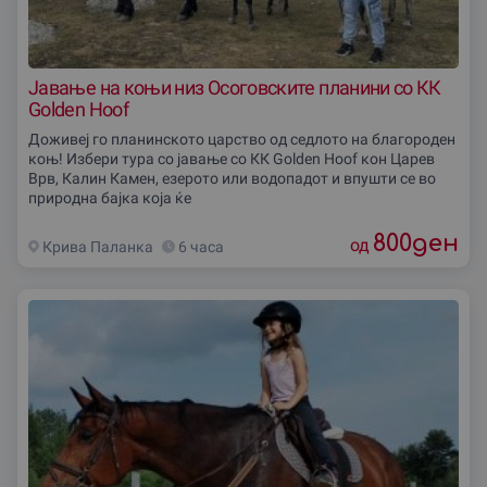
Јавање на коњи низ Осоговските планини со КК
Golden Hoof
Доживеј го планинското царство од седлото на благороден
коњ! Избери тура со јавање со КК Golden Hoof кон Царев
Врв, Калин Камен, езерото или водопадот и впушти се во
природна бајка која ќе
800
ден
од
Крива Паланка
6 часа