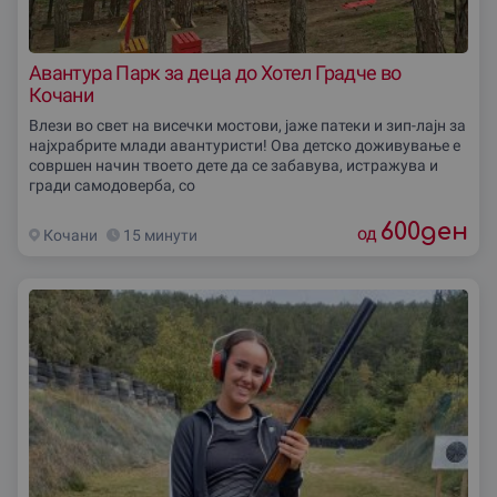
Авантура Парк за деца до Хотел Градче во
Кочани
Влези во свет на висечки мостови, јаже патеки и зип-лајн за
најхрабрите млади авантуристи! Ова детско доживување е
совршен начин твоето дете да се забавува, истражува и
гради самодоверба, со
600
ден
од
Кочани
15 минути