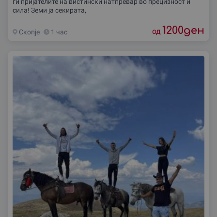
ги пријателите на вистински натпревар во прецизност и
сила! Земи ја секирата,
1200
ден
од
Скопjе
1 час