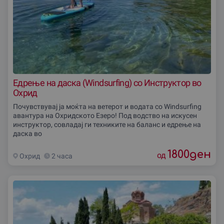
Едрење на даска (Windsurfing) со Инструктор во
Охрид
Почувствувај ја моќта на ветерот и водата со Windsurfing
авантура на Охридското Езеро! Под водство на искусен
инструктор, совладај ги техниките на баланс и едрење на
даска во
1800
ден
од
Охрид
2 часа