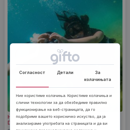
Согласност
Детали
За
колачињата
Ние користиме колачиња. Користиме колачиња и
слични технологии за да обезбедиме правилно
функционирање на веб-страницата, да го
Нуркање во Охридско езеро за почетници со
подобриме вашето корисничко искуство, да ја
Diving Center Amfora
анализираме употребата на страницата и да ви