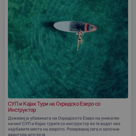
СУП и Кајак Тури на Охридско Езеро со
Инструктор
Доживеј ја убавината на Охридското Езеро на уникатен
начин! СУП и Кајак турите со инструктор ќе те водат низ
најубавите места на езерото. Резервирај сега и започни
авантура што ќе ја