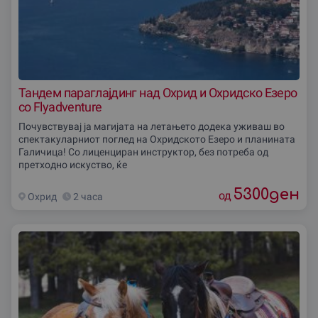
Тандем параглајдинг над Охрид и Охридско Езеро
со Flyadventure
Почувствувај ја магијата на летањето додека уживаш во
спектакуларниот поглед на Охридското Езеро и планината
Галичица! Со лиценциран инструктор, без потреба од
претходно искуство, ќе
5300
ден
од
Охрид
2 часа