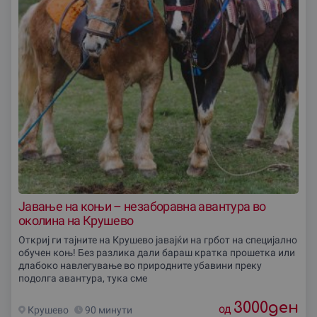
Јавање на коњи – незаборавна авантура во
околина на Крушево
Откриј ги тајните на Крушево јавајќи на грбот на специјално
обучен коњ! Без разлика дали бараш кратка прошетка или
длабоко навлегување во природните убавини преку
подолга авантура, тука сме
3000
ден
од
Крушево
90 минути