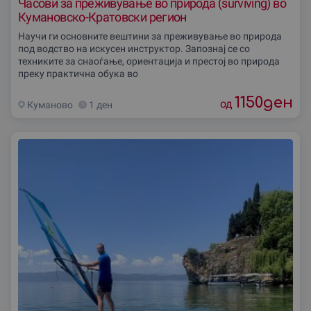
Часови за преживување во природа (surviving) во
Кумановско-Кратовски регион
Научи ги основните вештини за преживување во природа
под водство на искусен инструктор. Запознај се со
техниките за снаоѓање, ориентација и престој во природа
преку практична обука во
1150
ден
од
Куманово
1 ден