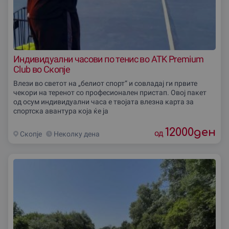
Индивидуални часови по тенис во ATK Premium
Club во Скопје
Влези во светот на „белиот спорт“ и совладај ги првите
чекори на теренот со професионален пристап. Овој пакет
од осум индивидуални часа е твојата влезна карта за
спортска авантура која ќе ја
12000
ден
од
Скопjе
Неколку дена