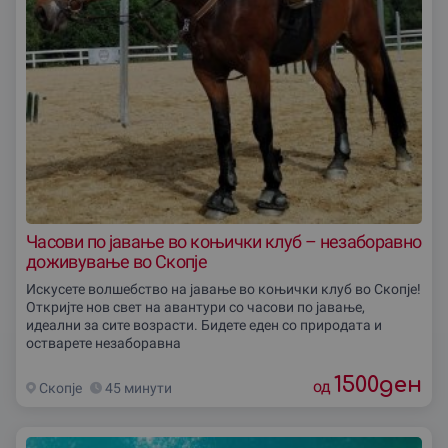
Часови по јавање во коњички клуб – незаборавно
доживување во Скопjе
Искусете волшебство на јавање во коњички клуб во Скопје!
Откријте нов свет на авантури со часови по јавање,
идеални за сите возрасти. Бидете еден со природата и
остварете незаборавна
1500
ден
од
Скопjе
45 минути