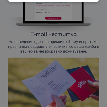
E-mail честитка
На наведениот ден, на примачот ќе му испратиме
празнична поздравна е-честитка, со ваша желба и
ваучер за незаборавно доживување.