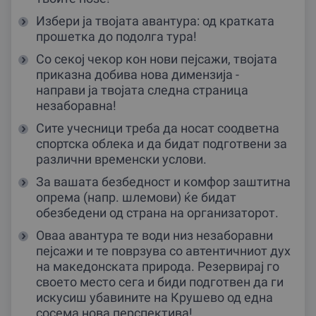
Избери ја твојата авантура: од кратката
прошетка до подолга тура!
Со секој чекор кон нови пејсажи, твојата
приказна добива нова димензија -
направи ја твојата следна страница
незаборавна!
Сите учесници треба да носат соодветна
спортска облека и да бидат подготвени за
различни временски услови.
За вашата безбедност и комфор заштитна
опрема (напр. шлемови) ќе бидат
обезбедени од страна на организаторот.
Оваа авантура те води низ незаборавни
пејсажи и те поврзува со автентичниот дух
на македонската природа. Резервирај го
своето место сега и биди подготвен да ги
искусиш убавините на Крушево од една
сосема нова перспектива!