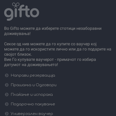
Во Gifto можете да изберете стотици незаборавни
доживувања!
Секое од нив можете да го купите со ваучер кој
можете да го искористите лично или да го подарите на
својот близок.
Вие Го купувате ваучерот - примачот го избира
датумот на доживувањето!
Направи резервација
Прашања и Одговори
Плаќање и испорака
Подарочно пакување
Универзален ваучер