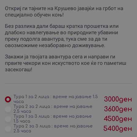
Откриј ги тајните на Крушево јавајќи на грбот на
специјално обучен коњ!
Без разлика дали бараш кратка прошетка или
длабоко навлегување во природните убавини
преку подолга авантура, тука сме за да ти
овозможиме незаборавно доживување.
Закажи ја твојата авантура сега и направи ги
првите чекори кон искуството кое ќе го паметиш
засекогаш!
Тура 1 за 2 лица : време на јавање 1.5
3000
ден
часа
Тура 2 за 2 лица : време на јавање
3600
ден
2.5 часа
Тура 1 за 3 лица : време на јавање
4500
ден
1.5 часа
Тура 2 за 3 лица : време на јавање
5400
ден
2.5 часа