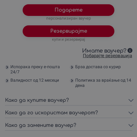
Подарете
персонализиран ваучер
Резервирајте
купи и резервирај
Имате ваучер?
Побарајте резервација
Испорака преку е-пошта
Брза достава со курир
24/7
Валидност од 12 месеци
Политика за враќање од 14
дена
Како да купите ваучер?
Како да го искористам ваучерот?
Како да замените ваучер?