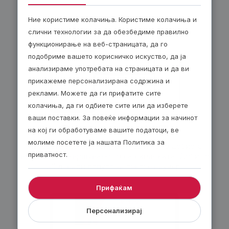
Ние користиме колачиња. Користиме колачиња и
слични технологии за да обезбедиме правилно
функционирање на веб-страницата, да го
подобриме вашето корисничко искуство, да ја
анализираме употребата на страницата и да ви
прикажеме персонализирана содржина и
реклами. Можете да ги прифатите сите
колачиња, да ги одбиете сите или да изберете
ваши поставки. За повеќе информации за начинот
По е-пошта – 24/7!
на кој ги обработуваме вашите податоци, ве
молиме посетете ја нашата Политика за
Изберете електронски ваучер и ќе го добиете
приватност.
веднаш по завршувањето на нарачката. Добијте
30 денари попуст за секој е-ваучер.
Прифаќам
Персонализирај