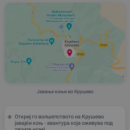
Jавање коњи во Крушево
Откриј го волшепството на Крушево
јавајќи коњ - авантура која оживува под
твоите нозе!