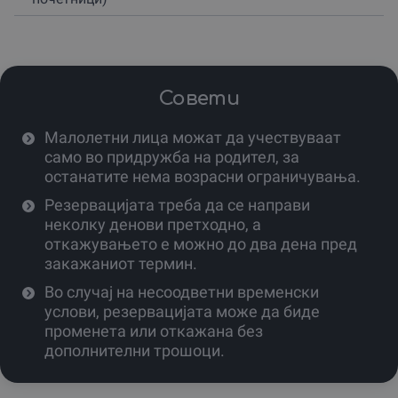
јавање коњи во Крушево и претворете го обичниот
ден во незаборавно планинско доживување.
Понудени се две тури: кратка тура од 1.5 час, подолга
тура за врвното доживување од 2.5 часа.
Совети
Секоја тура ти нуди уникатен увид во убавиниуте на
Крушевско, со водич кој те води низ незаборавни
Малолетни лица можат да учествуваат
пејсажи.
само во придружба на родител, за
Следува предходна обука и користење заштитна
останатите нема возрасни ограничувања.
опрема, со што е гарантирана безбедноста на сите
Резервацијата треба да се направи
учесници.
неколку денови претходно, а
Придружбата на искусен водич обезбедува мир и
откажувањето е можно до два дена пред
сигурност дека секој момент ќе биде искористен на
закажаниот термин.
најдобар можен начин.
Во случај на несоодветни временски
Не двоуми се, те чека твојата следна авантура!
услови, резервацијата може да биде
Резервирај ја твојата тура сега и искуси го
променета или откажана без
вистинскиот дух на Крушево, јавајќи коњ.
дополнителни трошоци.
Биди дел од оние кои знаат да уживаат во животот на
најавантуристички начин! Резервирајте сега и