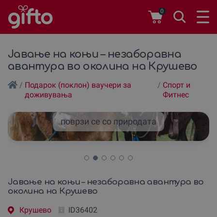
0
Јавање на коњи – незаборавна
авантура во околина на Крушево
/
Подарок (поклон) ваучери за
/
Спорт и
доживувања
Фитнес
поврзи се со природата
Јавање на коњи – незаборавна авантура во
околина на Крушево
Крушево
ID36402