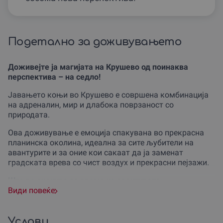
Подетално за доживувањето
Доживејте ја магијата на Крушево од поинаква
перспектива – на седло!
Јавањето коњи во Крушево е совршена комбинација
на адреналин, мир и длабока поврзаност со
природата.
Ова доживување е емоција спакувана во прекрасна
планинска околина, идеална за сите љубители на
авантурите и за оние кои сакаат да ја заменат
градската врева со чист воздух и прекрасни пејзажи.
Што ве очекува за време на авантурата:
Види повеќе
Уникатно планинско искуство:
Јавањето коњи низ
историското и живописно Крушево не е само
активност, туку смирувачко и пријатно
Услови