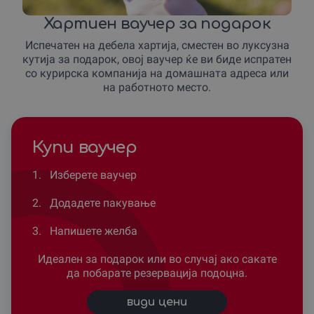
Хартиен ваучер за подарок
Испечатен на дебела хартија, сместен во луксузна
кутија за подарок, овој ваучер ќе ви биде испратен
со курирска компанија на домашната адреса или
на работното место.
Купи ваучер
1.
Изберете ваучер
2.
Додадете пакување
3.
Напишете желба
Идеален за подарок или во случај ако сакате
да побарате резервација подоцна.
види цени