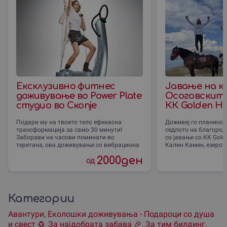
Ексклузивно фитнес
Јавање на к
доживување во Power Plate
Осоговските
студио во Скопје
КК Golden Ho
Подари му на твоето тело ефикасна
Доживеј го планинск
трансформација за само 30 минути!
седлото на благород
Заборави на часови поминати во
со јавање со КК Gold
теретана, ова доживување со вибрациона
Калин Камен, езерот
2000
ден
од
Категории
Авантури
,
Еколошки доживувања - Подароци со душа
и свест ♻️
,
За наjдобрата забава 🎉
,
За тим билдинг
,