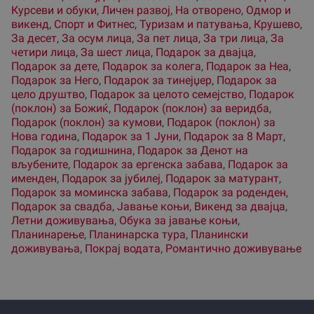
Курсеви и обуки
,
Личен развој
,
На отворено
,
Одмор и
викенд
,
Спорт и Фитнес
,
Туризам и патувања
,
Крушево
,
За десет
,
За осум лица
,
За пет лица
,
За три лица
,
За
четири лица
,
За шест лица
,
Подарок за двајца
,
Подарок за дете
,
Подарок за колега
,
Подарок за Неа
,
Подарок за Него
,
Подарок за тинејџер
,
Подарок за
цело друштво
,
Подарок за целото семејство
,
Подарок
(поклон) за Божиќ
,
Подарок (поклон) за веридба
,
Подарок (поклон) за кумови
,
Подарок (поклон) за
Нова година
,
Подарок за 1 Јуни
,
Подарок за 8 Март
,
Подарок за годишнина
,
Подарок за Денот на
вљубените
,
Подарок за ергенска забава
,
Подарок за
именден
,
Подарок за јубилеј
,
Подарок за матурант
,
Подарок за моминска забава
,
Подарок за роденден
,
Подарок за свадба
,
Jавање коњи
,
Викенд за двајца
,
Летни доживувања
,
Обука за јавање коњи
,
Планинарење
,
Планинарска тура
,
Планински
доживувања
,
Покрај водата
,
Романтично доживување