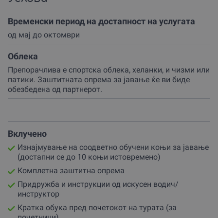
запознавање со планинските предели.
Временски период на достапност на услугата
Професионално водство:
Без разлика дали сте
искусен јавач или првпат се качувате на коњ,
од маj до октомври
авантурата се одвива под будното око и водство на
искусни и сертифицирани инструктори.
Облека
Совршен подарок:
Овој ваучер е идеален избор за
Препорачлива е спортска облека, хеланки, и чизми или
родендени, годишнини или едноставно како начин
патики. Заштитната опрема за јавање ќе ви биде
да ги изненадите најблиските со квалитетно
обезбедена од партнерот.
поминато време. Авантурата е наменета за парови
кои бараат романтично бегство, семејства или
друштва кои сакаат да создадат спомени кои се
паметат цел живот.
Вклучено
Целта на организаторот е да ви ги приближи
Изнајмување на соодветно обучени коњи за јавање
убавините на Крушево и Крушевската Корија на еден
(достапни се до 10 коњи истовремено)
сосема поинаков начин.
Комплетна заштитна опрема
Не ја пропуштајте оваа можност за бегство од
Придружба и инструкции од искусен водич/
реалноста!
инструктор
Кратка обука пред почетокот на турата (за
Подарете си себеси или на некој близок ваучер за
почетници)