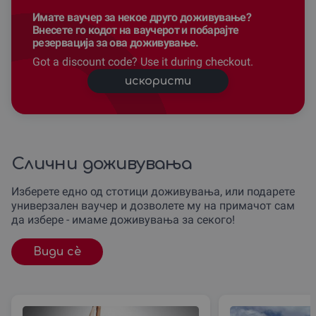
Имате ваучер за некое друго доживување?
Внесете го кодот на ваучерот и побарајте
резервација за ова доживување.
Got a discount code? Use it during checkout.
искористи
Слични доживувања
Изберете едно од стотици доживувања, или подарете
универзален ваучер и дозволете му на примачот сам
да избере - имаме доживувања за секого!
Види сè