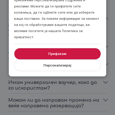
реклами. Можете да ги прифатите сите
Прашања и Одговори
колачиња, да ги одбиете сите или да изберете
Каде се наоѓа бројот на ваучерот?
ваши поставки. За повеќе информации за начинот
на кој ги обработуваме вашите податоци, ве
И на дигиталниот ваучер и на ваучерот за подарок кодот
е испишан на видното место и изгледа на следниот начин:
молиме посетете ја нашата Политика за
ABC_ABCDE.
приватност.
Како можам да го променам моето
доживување?
Прифаќам
Мојот ваучер е истечен, што да
Персонализирај
правам?
Имам универзален ваучер, како да
го искористам?
Можам ли да направам промена на
веќе направена резервација?