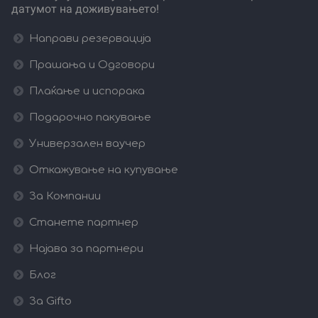
датумот на доживувањето!
Направи резервација
Прашања и Одговори
Плаќање и испорака
Подарочно пакување
Универзален ваучер
Откажување на купување
За Компании
Станете партнер
Најава за партнери
Блог
За Gifto