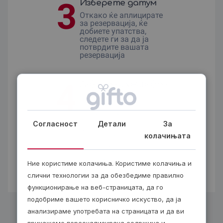
3
Изберете датум
Откако ќе аплицирате
за резервациjа, ќе
добиете упатства,
следете ги за да ја
потврдите вашата
резервација
4
Дојдете и уживајте
Ќе добиете потврда за
резервација и
прецизни упатства за
избраното
Согласност
Детали
За
доживување. Ве
колачињата
советуваме уште
еднаш да го
контактирате
организаторот пред
Ние користиме колачиња. Користиме колачиња и
закажаниот термин.
слични технологии за да обезбедиме правилно
функционирање на веб-страницата, да го
подобриме вашето корисничко искуство, да ја
анализираме употребата на страницата и да ви
прикажеме персонализирана содржина и