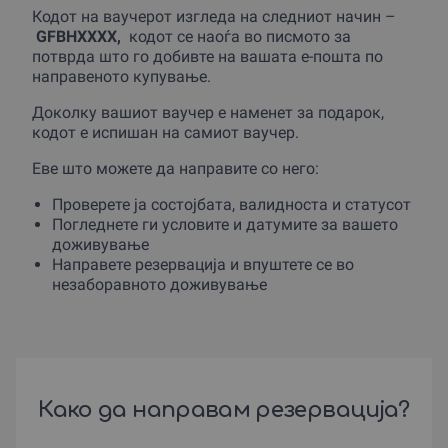
Кодот на ваучерот изгледа на следниот начин –
GFBHХХХХ,
кодот се наоѓа во писмото за
потврда што го добивте на вашата е-пошта по
направеното купување.
Доколку вашиот ваучер е наменет за подарок,
кодот е испишан на самиот ваучер.
Еве што можете да направите со него:
Проверете jа состоjбата, валидноста и статусот
Погледнете ги условите и датумите за вашето
доживување
Направете резервација и впуштете се во
незаборавното доживување
Како да направам резервација?