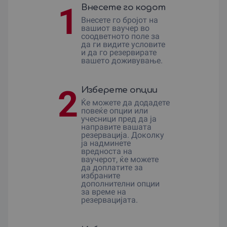
1
Внесете го кодот
Внесете го бројот на
вашиот ваучер во
соодветното поле за
да ги видите условите
и да го резервирате
вашето доживување.
2
Изберете опции
Ќе можете да додадете
повеќе опции или
учесници пред да ја
направите вашата
резервација. Доколку
ја надминете
вредноста на
ваучерот, ќе можете
да доплатите за
избраните
дополнителни опции
за време на
резервацијата.