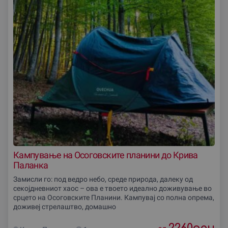
Кампување на Осоговските планини до Крива
Паланка
Замисли го: под ведро небо, среде природа, далеку од
секојдневниот хаос – ова е твоето идеално доживување во
срцето на Осоговските Планини. Кампувај со полна опрема,
доживеј стрелаштво, домашно
2260
ден