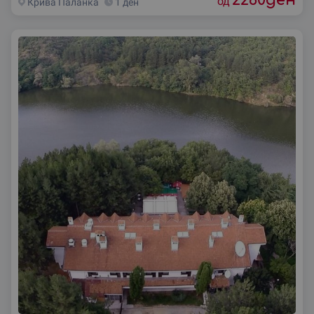
од
Крива Паланка
1 ден