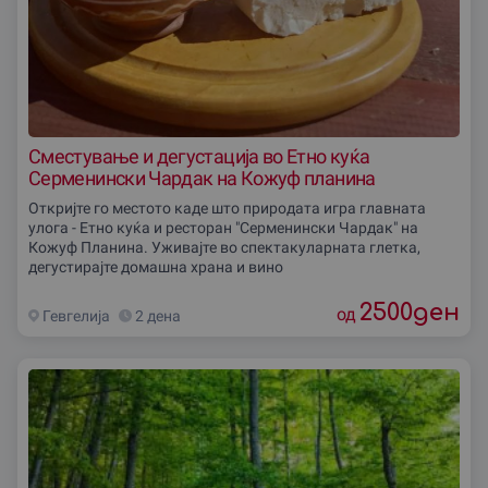
Сместување и дегустација во Етно куќа
Серменински Чардак на Кожуф планина
Откријте го местото каде што природата игра главната
улога - Етно куќа и ресторан "Серменински Чардак" на
Кожуф Планина. Уживајте во спектакуларната глетка,
дегустирајте домашна храна и вино
2500
ден
од
Гевгелиjа
2 дена