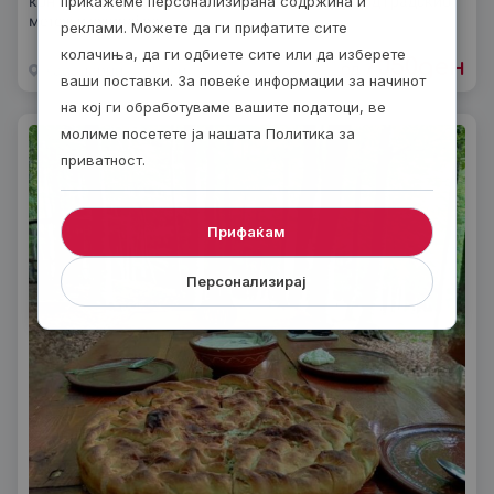
кон Тиквешко езеро и Вишешница. Одмори се од градскиот
прикажеме персонализирана содржина и
метеж и уживај во
реклами. Можете да ги прифатите сите
колачиња, да ги одбиете сите или да изберете
7050
ден
од
Кавадарци
1 ден
ваши поставки. За повеќе информации за начинот
на кој ги обработуваме вашите податоци, ве
молиме посетете ја нашата Политика за
приватност.
Прифаќам
Персонализирај