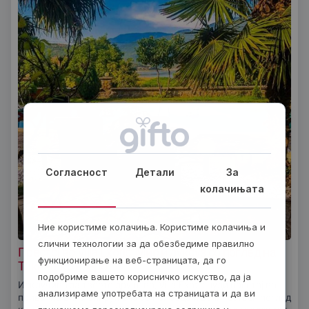
Согласност
Детали
За
колачињата
Ние користиме колачиња. Користиме колачиња и
слични технологии за да обезбедиме правилно
Престој во Villa Exotic: Мир и луксуз со поглед на
функционирање на веб-страницата, да го
Тиквешко езеро
подобриме вашето корисничко искуство, да ја
Исклучиво за твоето друштво, Villa Exotic нуди престој во
анализираме употребата на страницата и да ви
приватна вила опкружена со природа и величествен поглед