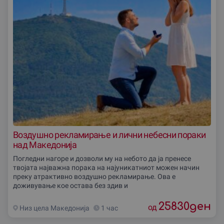
Воздушно рекламирање и лични небесни пораки
над Македонија
Погледни нагоре и дозволи му на небото да ја пренесе
твојата најважна порака на најуникатниот можен начин
преку атрактивно воздушно рекламирање. Ова е
доживување кое остава без здив и
25830
ден
од
Низ цела Македониjа
1 час