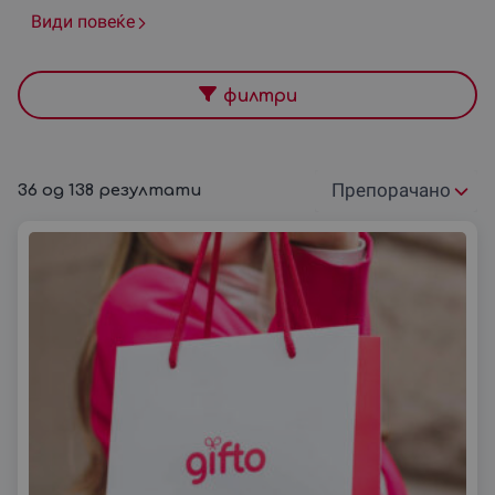
венчаат? Или барате подарок за посебна личност
Види повеќе
без некој одреден повод?
Во тој случај, погледнете ги нашите
разновидни
понуди за романтични подароци
и изберете ваучер
филтри
за него, за неа или за пар.
Овде ќе го најдете совршениот сентиментален
подарок кој ќе остави траен впечаток.
36
од
138
резултати
Подреди
Нашите романтични предлози се погодни:
според:
За маж
За жена
За пар
За Денот на вљубените
За годишнина
За Божиќ
За момче
За девојка
За сопруг
За сопруга
И за други драги личности и поводи!