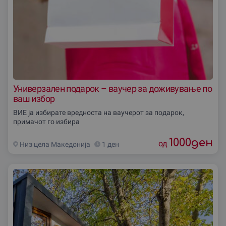
Универзален подарок – ваучер за доживување по
ваш избор
ВИЕ ја избирате вредноста на ваучерот за подарок,
примачот го избира
1000
ден
од
Низ цела Македониjа
1 ден