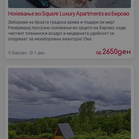
Ноќевање во Square Luxury Apartments во Берово
Заборави на брзата градска врева и подари си мир!
Резервирај луксузно ноќевање во срцето на Берово, каде
чистиот планински воздух и модерната удобност се
спојуваат за незаборавна авантура! Ова
2650
ден
од
Берово
1 ден