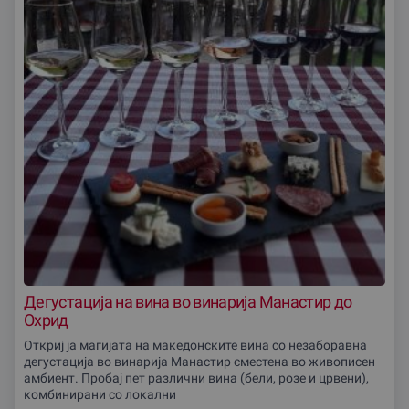
Дегустација на вина во винариjа Манастир до
Охрид
Откриј ја магијата на македонските вина со незаборавна
дегустација во винариjа Манастир сместена во живописен
амбиент. Пробај пет различни вина (бели, розе и црвени),
комбинирани со локални