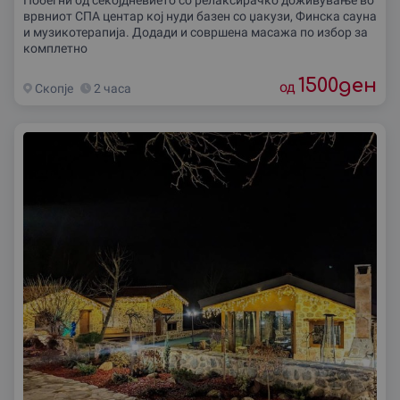
врвниот СПА центар кој нуди базен со џакузи, Финска сауна
и музикотерапија. Додади и совршена масажа по избор за
комплетно
1500
ден
од
Скопjе
2 часа