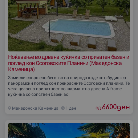
Ноќевање во дрвена куќичка со приватен базен и
поглед кон Осоговските Планини (Македонска
Каменица)
Замисли совршено бегство во природа каде што будиш со
панорамски поглед кон прекрасните Осоговски планини. Те
чека целосна приватност во шармантна дрвена А-frame
куќичка со сопствен базен во
6600
ден
од
Македонска Каменица
1 ден