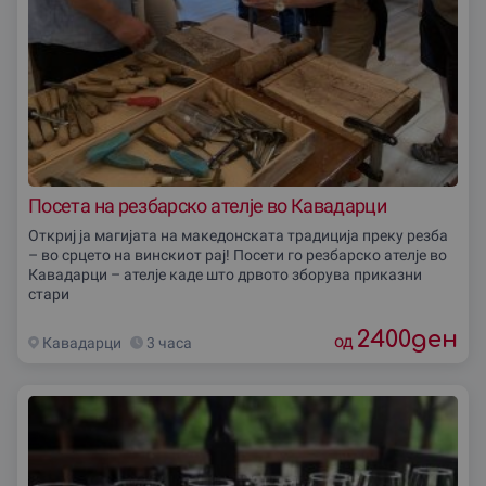
Посета на резбарско ателје во Кавадарци
Откриј ја магијата на македонската традиција преку резба
– во срцето на винскиот рај! Посети го резбарско ателје во
Кавадарци – ателје каде што дрвото зборува приказни
стари
2400
ден
од
Кавадарци
3 часа