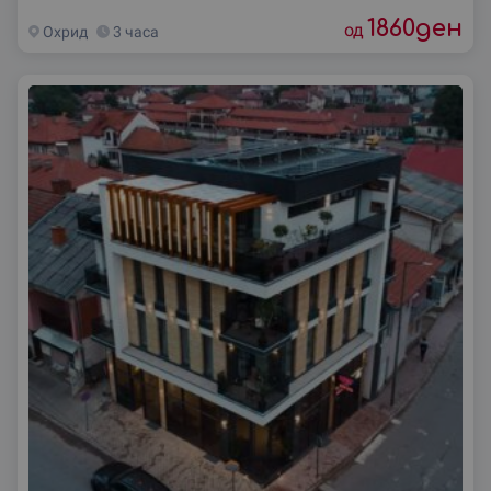
1860
ден
од
Охрид
3 часа