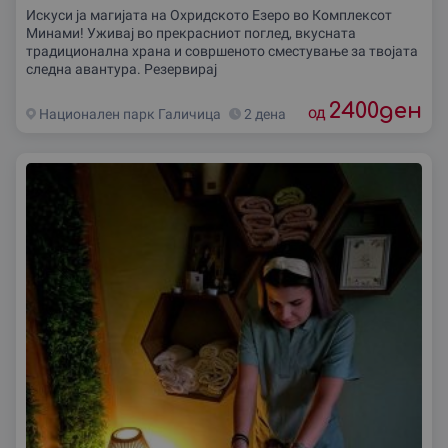
Искуси ја магијата на Охридското Езеро во Комплексот
Минами! Уживај во прекрасниот поглед, вкусната
традиционална храна и совршеното сместување за твојата
следна авантура. Резервирај
2400
ден
од
Национален парк Галичица
2 дена