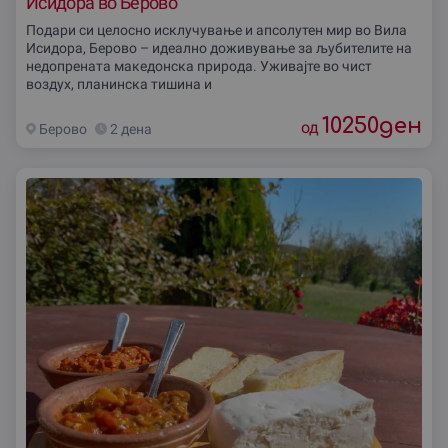
Исидора во Берово
Подари си целосно исклучување и апсолутен мир во Вила
Исидора, Берово – идеално доживување за љубителите на
недопрената македонска природа. Уживајте во чист
воздух, планинска тишина и
10250
ден
од
Берово
2 дена