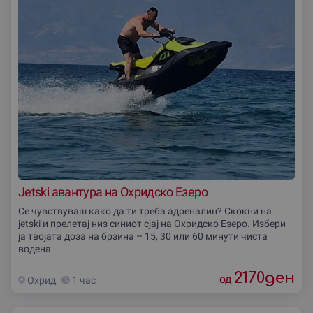
Jetski авантура на Охридско Езеро
Се чувствуваш како да ти треба адреналин? Скокни на
jetski и прелетај низ синиот сјај на Охридско Езеро. Избери
ја твојата доза на брзина – 15, 30 или 60 минути чиста
водена
2170
ден
од
Охрид
1 час