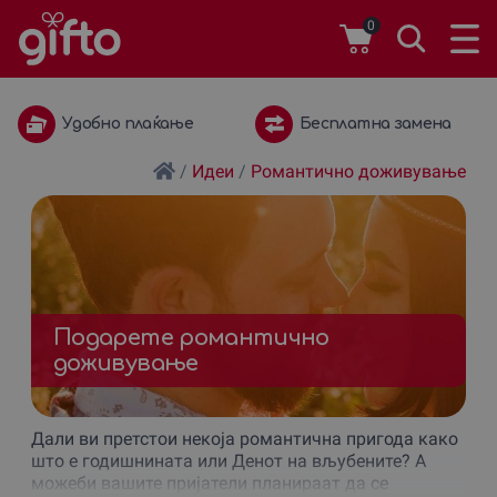
0
Бесплатна замена
1 година важност
/
Идеи
/
Романтично доживување
Подарете романтично
доживување
Дали ви претстои некоја романтична пригода како
што е годишнината или Денот на вљубените? А
можеби вашите пријатели планираат да се