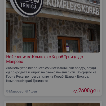
Ноќевање во Комплекс Кораб Трница до
Маврово
Замисли утро исполнето со чист планински воздух, звуци
од природата и мирис на свежо печени пити. Во срцето на
Горна Река, во прегратките на Кораб, Шара и Бистра,
Комплекс Кораб Трница те
2600
ден
од
Маврово
1 ден