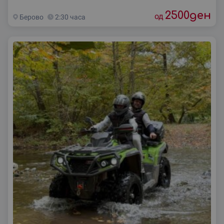
2500
ден
од
Берово
2:30 часа