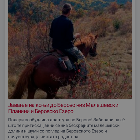
Јавање на коњи до Берово низ Малешевски
Планини и Беровско Езеро
Подари возбудлива авантура во Берово! Заборави на сè
што те притиска, јавни се низ бескрајните малешевски
долини и шуми со поглед на Беровското Езеро и
почувствувај ја чистата радост на