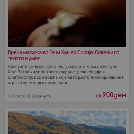
Врвна масажа во Гучи Хан во Скопје: Освежи го
телото и умот
Препушти се на магијата на луксузната масажа во Гучи
Хан! Погрижи се за твоето здравје, релаксација и
благосостојба со масажа која ќе го растопи секојдневниот
стрес и ќе те подготви за нови
900
ден
од
Скопjе
20 минути