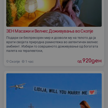
ЗЕН Масажи и Велнес Доживувања во Скопје
Подари си беспрекорен мир и дозволи му на телото да ја
врати својата природна рамнотежа во автентичен велнес
амбиент. Избери го совршеното доживување од богатата
палета на терапевтски,
920
ден
од
Скопjе
1 час