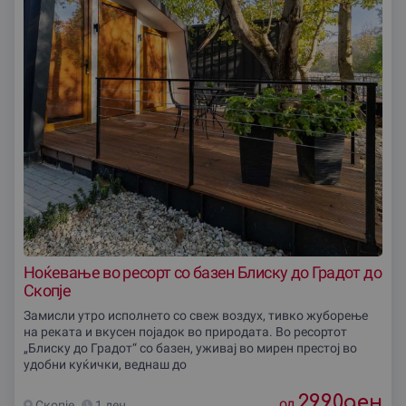
Ноќевање во ресорт со базен Блиску до Градот до
Скопjе
Замисли утро исполнето со свеж воздух, тивко жуборење
на реката и вкусен појадок во природата. Во ресортот
„Блиску до Градот“ со базен, уживај во мирен престој во
удобни куќички, веднаш до
2990
ден
од
Скопjе
1 ден