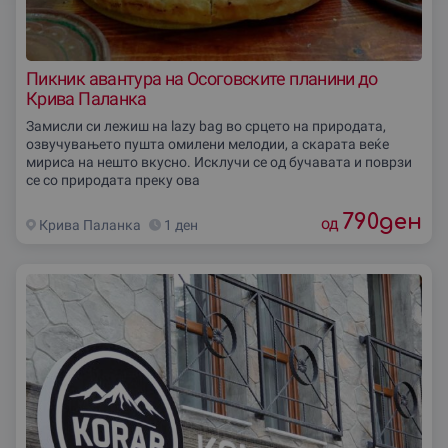
Пикник авантура на Осоговските планини до
Крива Паланка
Замисли си лежиш на lazy bag во срцето на природата,
озвучувањето пушта омилени мелодии, а скарата веќе
мириса на нешто вкусно. Исклучи се од бучавата и поврзи
се со природата преку ова
790
ден
од
Крива Паланка
1 ден