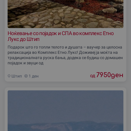
Ноќевање со појадок и СПА во комплекс Етно
Лукс до Штип
Подарок што го топли телото и душата – ваучер за целосна
релаксација во Комплекс Етно Лукс! Доживеј ја моќта на
традиционалната руска бања, додека се будиш со домашен
појадок и звуци од
7950
ден
од
Штип
1 ден