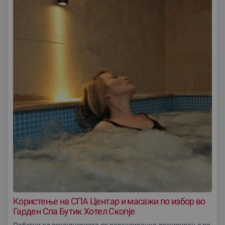
Користење на СПА Центар и масажи по избор во
Гарден Спа Бутик Хотел Скопје
Побегни од секојдневието со релаксирачко доживување во