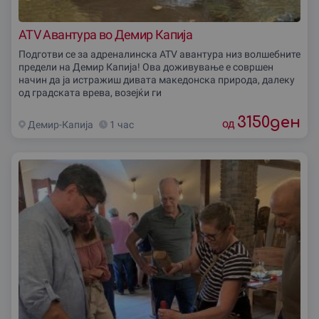
ATV Авантура во Демир Капија
Подготви се за адреналинска ATV авантура низ волшебните
предели на Демир Капија! Ова доживување е совршен
начин да ја истражиш дивата македонска природа, далеку
од градската врева, возејќи ги
3150
ден
од
Демир-Капиjа
1 час