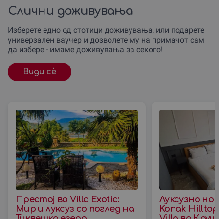
Слични доживувања
Изберете едно од стотици доживувања, или подарете
универзален ваучер и дозволете му на примачот сам
да избере - имаме доживувања за секого!
Види сè
Престој во Villa Exotic:
Луксузно но
Мир и луксуз со поглед на
Konak Hillto
Тиквешко езеро
Villa во Кру