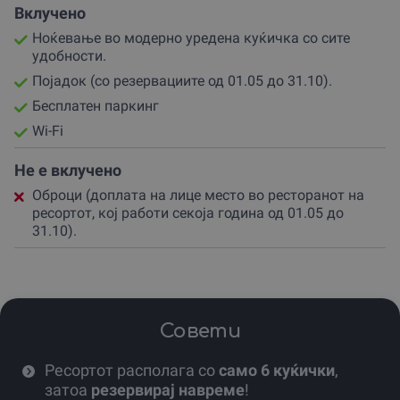
Во периодот од 1 ноември до 30 април, престојот во
Вклучено
ресортот се одвива без вклучен појадок, а барот во
Ноќевање во модерно уредена куќичка со сите
објектот не е во функција.
удобности.
Во овој временски период се применува селф чек-ин
Појадок (со резервациите од 01.05 до 31.10).
систем – по успешна резервација, ќе добиеш ПИН код
Бесплатен паркинг
за сефот со клучот, така што ќе можеш слободно и
самостојно да го започнеш своето доживување, без
Wi-Fi
потреба од физички контакт при пријавување.
Не е вклучено
Доколку сакаш авантура, можеш да го истражуваш
Оброци (доплата на лице место во ресторанот на
крајбрежјето, да пешачиш или едноставно да уживаш
ресортот, кој работи секоја година од 01.05 до
во мирот и природната убавина.
31.10).
Резервирај ваучер и подари си вистински одмор!
Дозволи си моменти на спокој и уживање во
природата!
Совети
Ова доживување е одличен избор за
романтично
бегство, релаксација, семејни моменти или групни
собири
.
Ресортот располага со
само 6 куќички
,
затоа
резервирај навреме
!
Купи ваучер сега и обезбеди си незаборавен престој!