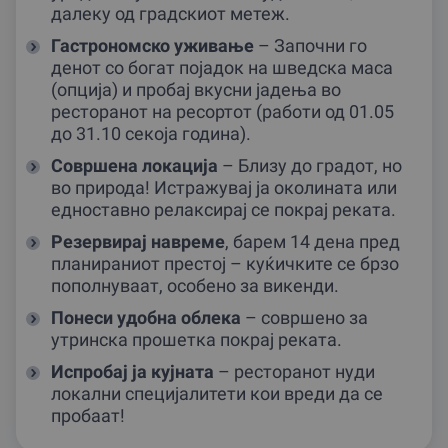
далеку од градскиот метеж.
Гастрономско уживање
– Започни го
денот со богат појадок на шведска маса
(опциjа) и пробај вкусни јадења во
ресторанот на ресортот (работи од 01.05
до 31.10 секоја година).
Совршена локација
– Близу до градот, но
во природа! Истражувај ја околината или
едноставно релаксирај се покрај реката.
Резервирај навреме
, барем 14 дена пред
планираниот престоj – куќичките се брзо
пополнуваат, особено за викенди.
Понеси удобна облека
– совршено за
утринска прошетка покрај реката.
Испробај ја кујната
– ресторанот нуди
локални специјалитети кои вреди да се
пробаат!