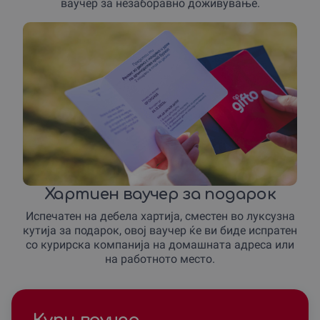
ваучер за незаборавно доживување.
Хартиен ваучер за подарок
Испечатен на дебела хартија, сместен во луксузна
кутија за подарок, овој ваучер ќе ви биде испратен
со курирска компанија на домашната адреса или
на работното место.