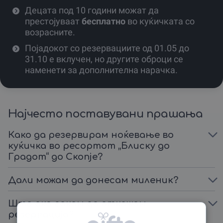
Децата под 10 години можат да
престојуваат
бесплатно
во куќичката со
возрасните.
Појадокот со резервациите од 01.05 до
31.10 е вклучен, но другите оброци се
наменети за дополнителна нарачка.
Најчесто поставувани прашања
Како да резервирам ноќевање во
куќичка во ресортот „Блиску до
Градот“ до Скопjе?
Дали можам да донесам миленик?
Што ако сакам да откажам
резервација?