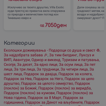
Исклучиво за твоето друштво, Villa Exotic
Дали сонуваш за сов
нуди престој во приватна вила опкружена
градскиот метеж, ка
со природа и величествен поглед кон
воздух и најдобриот
Тиквешко езеро и
смируваат духот? По
7050
ден
од
Категории
Еколошки доживувања - Подароци со душа и свест ♻️
,
За наjдобрата забава 🎉
,
За тим билдинг
,
Луксуз и
ВИП
,
Авантури
,
Одмор и викенд
,
Туризам и патувања
,
Скопjе
,
За десет
,
За едно лице
,
За осум лица
,
За пет
лица
,
За три лица
,
За трудници
,
За четири лица
,
За
шест лица
,
Подарок за двајца
,
Подарок за колега
,
Подарок за Неа
,
Подарок за Него
,
Подарок за цело
друштво
,
Подарок за целото семејство
,
Подарок
(поклон) за Божиќ
,
Подарок (поклон) за веридба
,
Подарок (поклон) за кумови
,
Подарок (поклон) за
Нова година
,
Подарок за 8 Март
,
Подарок за
годишнина
,
Подарок за Денот на вљубените
,
Подарок