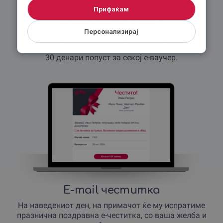
Прифаќам
По е-пошта – 24/7!
Персонализирај
Изберете електронски ваучер и ќе го добиете
веднаш по завршувањето на нарачката. Добијте
30 денари попуст за секој е-ваучер.
E-mail честитка
На наведениот ден, на примачот ќе му испратиме
празнична поздравна е-честитка, со ваша желба и