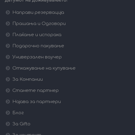
Направи резервација
Прашања и Одговори
Плаќање и испорака
Подарочно пакување
Универзален ваучер
Откажување на купување
За Компании
Станете партнер
Најава за партнери
Блог
За Gifto