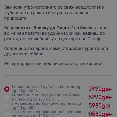
Замисли утро исполнето со свеж воздух, тивко
жуборење на реката и вкусен појадок во
природата.
Во
ресортот „Блиску до Градот“ со базен
, уживај
во мирен престој во удобни куќички, веднаш до
реката, но сепак блиску до центарот на Скопје.
Совршено за парови, семејства, авантуристи или
друштвени собири!
Резервирај сега и подари си спокој и уживање!
1 ноќевање во 1 куќичка во период
2990
ден
од 1.11 до 30.04
1 ноќевање со поjадок во 1 куќичка
5290
ден
во период од 1.05 до 31.10
2 ноќевања во 1 куќичка во период
5980
ден
од 1.11 до 30.04
2 ноќевања со поjадок во 1 куќичка
10580
ден
во период од 1.05 до 31.10