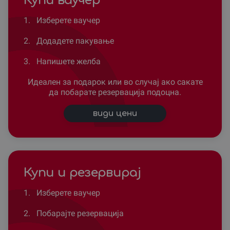
Купи ваучер
1.
Изберете ваучер
2.
Додадете пакување
3.
Напишете желба
Идеален за подарок или во случај ако сакате
да побарате резервација подоцна.
види цени
Купи и резервирај
1.
Изберете ваучер
2.
Побарајте резервација