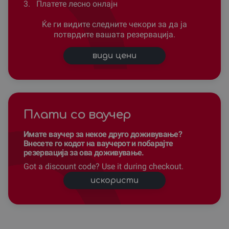
3.
Платете лесно онлајн
Ќе ги видите следните чекори за да ја
потврдите вашата резервација.
види цени
Плати со ваучер
Имате ваучер за некое друго доживување?
Внесете го кодот на ваучерот и побарајте
резервација за ова доживување.
Got a discount code? Use it during checkout.
искористи