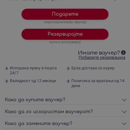
Подарете
персонализиран ваучер
Резервирајте
купи и резервирај
Имате ваучер?
Побарајте резервација
Испорака преку е-пошта
Брза достава со курир
24/7
Валидност од 12 месеци
Политика за враќање од 14
дена
Како да купите ваучер?
Како да го искористам ваучерот?
Како да замените ваучер?