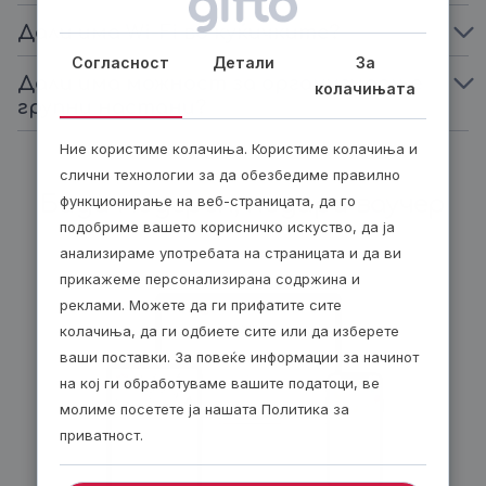
Дали има Wi-Fi во куќичките?
Согласност
Детали
За
Дали има можност за организирање
колачињата
групни настани?
Ние користиме колачиња. Користиме колачиња и
слични технологии за да обезбедиме правилно
Биди модерен, подари ваучер
функционирање на веб-страницата, да го
подобриме вашето корисничко искуство, да ја
анализираме употребата на страницата и да ви
прикажеме персонализирана содржина и
реклами. Можете да ги прифатите сите
колачиња, да ги одбиете сите или да изберете
ваши поставки. За повеќе информации за начинот
на кој ги обработуваме вашите податоци, ве
молиме посетете ја нашата Политика за
приватност.