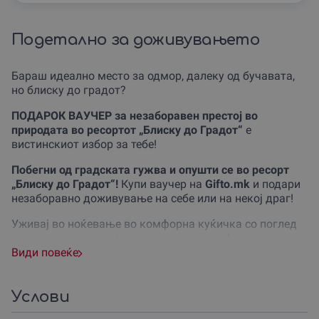
Подетално за доживувањето
Бараш идеално место за одмор, далеку од бучавата,
но блиску до градот?
ПОДАРОК ВАУЧЕР за незаборавен престој во
природата во ресортот „Блиску до Градот“
е
вистинскиот избор за тебе!
Побегни од градската гужва и опушти се во ресорт
„Блиску до Градот“!
Купи ваучер на
Gifto.mk
и подари
незаборавно доживување на себе или на некој драг!
Уживај во ноќевање во комфорна куќичка со поглед
кон реката и уживај во опуштена атмосфера,
совршена за бегство од секојдневието.
Види повеќе
Без разлика дали планираш романтично бегство,
семејно уживање или викенд со пријателите, тука ќе
Услови
најдеш идеална комбинација на природа и удобност.