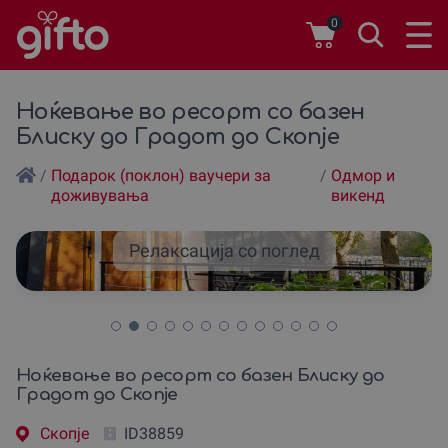
0
Ноќевање во ресорт со базен
Блиску до Градот до Скопjе
/
Подарок (поклон) ваучери за
/
Одмор и
доживувања
викенд
Релаксација со поглед
Ноќевање во ресорт со базен Блиску до
Градот до Скопjе
Скопjе
ID38859