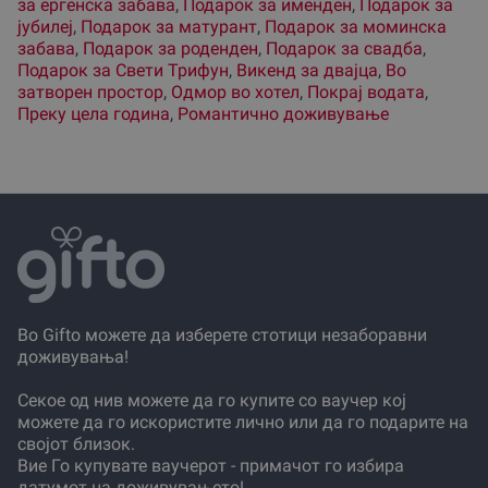
за ергенска забава
,
Подарок за именден
,
Подарок за
јубилеј
,
Подарок за матурант
,
Подарок за моминска
забава
,
Подарок за роденден
,
Подарок за свадба
,
Подарок за Свети Трифун
,
Викенд за двајца
,
Во
затворен простор
,
Одмор во хотел
,
Покрај водата
,
Преку цела година
,
Романтично доживување
Во Gifto можете да изберете стотици незаборавни
доживувања!
Секое од нив можете да го купите со ваучер кој
можете да го искористите лично или да го подарите на
својот близок.
Вие Го купувате ваучерот - примачот го избира
датумот на доживувањето!