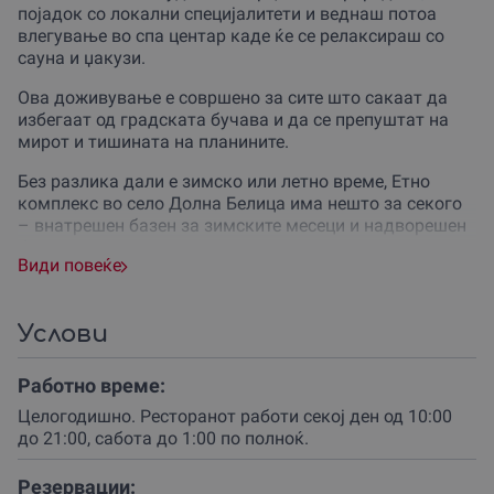
појадок со локални специјалитети и веднаш потоа
влегување во спа центар каде ќе се релаксираш со
сауна и џакузи.
Ова доживување е совршено за сите што сакаат да
избегаат од градската бучава и да се препуштат на
мирот и тишината на планините.
Без разлика дали е зимско или летно време, Етно
комплекс во село Долна Белица има нешто за секого
– внатрешен базен за зимските месеци и надворешен
базен за сончевите летни денови.
Види повеќе
Прекрасен амбиент и комфор во собите
Комплексот нуди 15 пространи соби, опремени со
сопствено купатило, ТВ и Wi-Fi.
Услови
Можеш да избираш помеѓу двокреветни, трокреветни
Работно време:
и четирикреветни соби.
Целогодишно. Ресторанот работи секој ден од 10:00
Совршено за романтично бегство, семејно патување
до 21:00, сабота до 1:00 по полноќ.
или тимбилдинг настан.
Резервации: