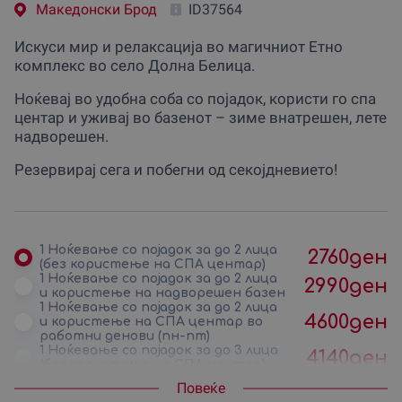
Македонски Брод
ID37564
Искуси мир и релаксација во магичниот Етно
комплекс во село Долна Белица.
Ноќевај во удобна соба со појадок, користи го спа
центар и уживај во базенот – зиме внатрешен, лете
надворешен.
Резервирај сега и побегни од секојдневието!
1 Ноќевање со појадок за до 2 лица
2760
ден
(без користење на СПА центар)
1 Ноќевање со појадок за до 2 лица
2990
ден
и користење на надворешен базен
1 Ноќевање со појадок за до 2 лица
4600
ден
и користење на СПА центар во
работни денови (пн-пт)
1 Ноќевање со појадок за до 3 лица
4140
ден
(без користење на СПА центар)
1 Ноќевање со појадок за до 3 лица
Повеќе
4490
ден
и користење на надворешен