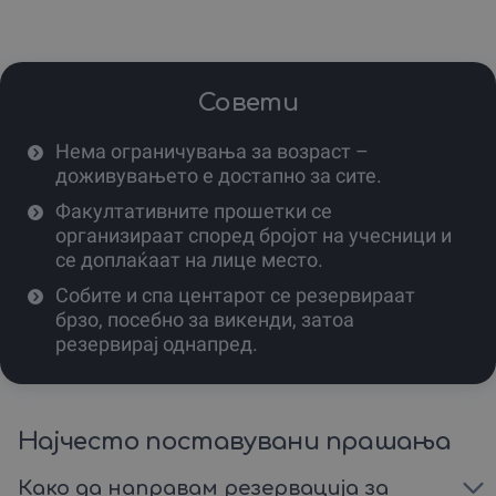
родендени, годишници, или едноставно како знак на
внимание за саканата личност.
Совети
Нема ограничувања за возраст –
доживувањето е достапно за сите.
Факултативните прошетки се
организираат според бројот на учесници и
се доплаќаат на лице место.
Собите и спа центарот се резервираат
брзо, посебно за викенди, затоа
резервирај однапред.
Најчесто поставувани прашања
Како да направам резервација за