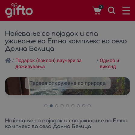
0
Ноќевање со појадок и спа
уживање во Етно комплекс во село
Долна Белица
/
Подарок (поклон) ваучери за
/
Одмор и
доживувања
викенд
Тераса опкружена со природа
Ноќевање со појадок и спа уживање во Етно
комплекс во село Долна Белица