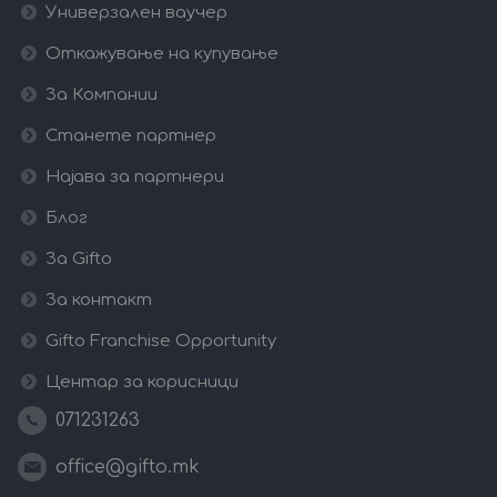
Универзален ваучер
Откажување на купување
За Компании
Станете партнер
Најава за партнери
Блог
За Gifto
За контакт
Gifto Franchise Opportunity
Центар за корисници
071231263
office@gifto.mk