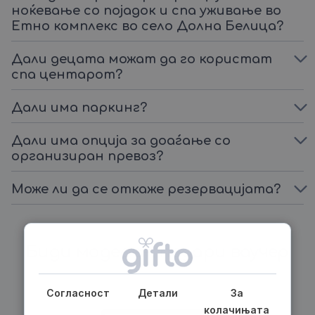
ноќевање со појадок и спа уживање во
Етно комплекс во село Долна Белица?
Дали децата можат да го користат
спа центарот?
Дали има паркинг?
Дали има опција за доаѓање со
организиран превоз?
Може ли да се откаже резервацијата?
Биди модерен, подари ваучер
Согласност
Детали
За
колачињата