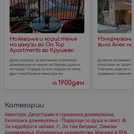
Ноќевање и користење
Изнајмување
на џакузи во On Top
вила Алек н
Apartments во Крушево
Дали сонуваш за вистинско планинско
Дозволи си моменти 
доживување со мирис на борова шума и
опуштање во срцето 
историја? Подари си или подари на некој
Планини, каде што ч
драг незаборавна авантура во
создаваат совршена 
1900
ден
од
Категории
Авантури
,
Дегустации и гурманско доживување
,
Еколошки доживувања - Подароци со душа и свест ♻️
,
За наjдобрата забава 🎉
,
За тим билдинг
,
Зимски
доживувања
,
Кулинарски задоволства
,
Масажи и SPA
,