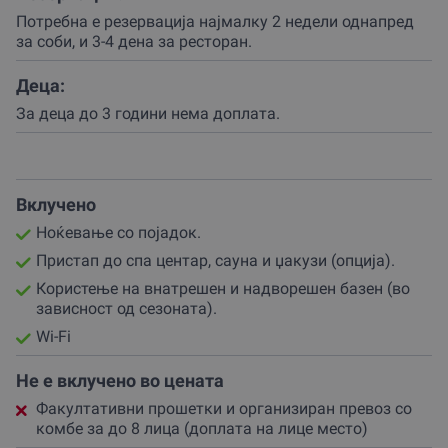
Факултативни прошетки и авантури
Партнерот организира интересни прошетки до
Потребна е резервација најмалку 2 недели однапред
Манастирот Пресвета Богородица, пештерата Пешна,
за соби, и 3-4 дена за ресторан.
локалните езера и солените извори.
Деца:
Овие авантури се идеални за љубителите на природа и
За деца до 3 години нема доплата.
историја и се достапни со претходна резервација.
Неверојатен ресторан со традиционална македонска
кујна
Ресторанот има капацитет за 250 гости и нуди
Вклучено
вистинско гастрономско уживање.
Ноќевање со појадок.
Преку зимата, затворениот дел нуди топол амбиент за
Пристап до спа центар, сауна и џакузи (опција).
интимни вечери, а летно време, можеш да уживаш на
терасата опкружена со природа.
Користење на внатрешен и надворешен базен (во
зависност од сезоната).
Резервирај веднаш и уживај во уникатно
Wi-Fi
доживување!
Не е вклучено во цената
Резервирај го ваучерот и подготви се за незаборавно
доживување во Етно комплекс во село Долна Белица.
Факултативни прошетки и организиран превоз со
комбе за до 8 лица (доплата на лице место)
Одличен избор за подарок за секоја пригода –