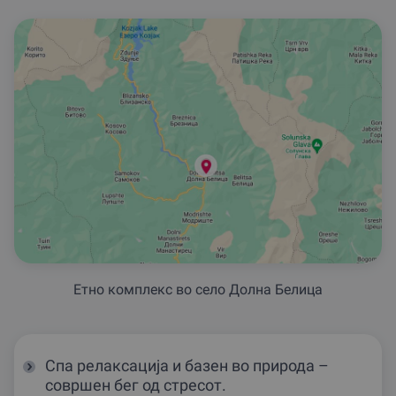
2 Ноќевања со појадок за до 4 лица
11040
ден
(без користење на СПА центар)
2 Ноќевања со појадок за до 4 лица
11960
ден
и користење на надворешен
базен
2 Ноќевања со појадок за до 4
лица и користење на СПА
14950
ден
центар во работни денови (пн-
пт)
Етно комплекс во село Долна Белица
Спа релаксација и базен во природа –
совршен бег од стресот.