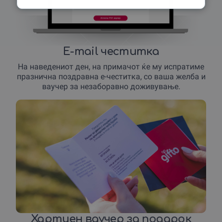
E-mail честитка
На наведениот ден, на примачот ќе му испратиме
празнична поздравна е-честитка, со ваша желба и
ваучер за незаборавно доживување.
Хартиен ваучер за подарок