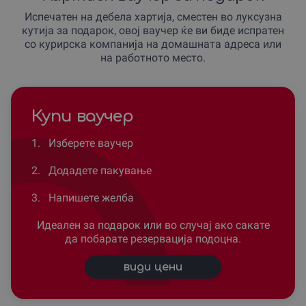
Испечатен на дебела хартија, сместен во луксузна
кутија за подарок, овој ваучер ќе ви биде испратен
со курирска компанија на домашната адреса или
на работното место.
Купи ваучер
1.
Изберете ваучер
2.
Додадете пакување
3.
Напишете желба
Идеален за подарок или во случај ако сакате
да побарате резервација подоцна.
види цени