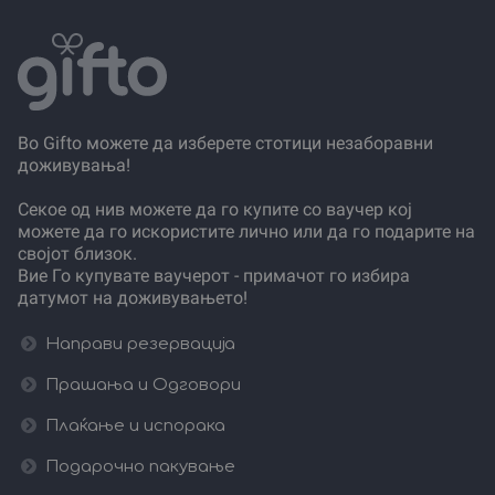
Во Gifto можете да изберете стотици незаборавни
доживувања!
Секое од нив можете да го купите со ваучер кој
можете да го искористите лично или да го подарите на
својот близок.
Вие Го купувате ваучерот - примачот го избира
датумот на доживувањето!
Направи резервација
Прашања и Одговори
Плаќање и испорака
Подарочно пакување