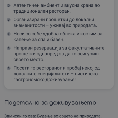
Автентичен амбиент и вкусна храна во
традиционален ресторан.
Организирани прошетки до локални
знаменитости – уживај во природата.
Носи со себе удобна облека и костим за
капење за спа и базен.
Направи резервација за факултативните
прошетки однапред за да го осигуриш
своето место.
Посети го ресторанот и пробај некој од
локалните специјалитети – вистинско
гастрономско доживување!
Подетално за доживувањето
Замисли го ова: Будење во срцето на природата,