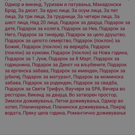
Одмор и викенд
,
Туризам и патувања
,
Македонски
Брод
,
За десет
,
За едно лице
,
За осум лица
,
За пет
лица
,
За три лица
,
За трудници
,
За четири лица
,
За
шест лица
,
Над 20 лица
,
Подарок за двајца
,
Подарок за
дете
,
Подарок за колега
,
Подарок за Неа
,
Подарок за
Него
,
Подарок за тинејџер
,
Подарок за цело друштво
,
Подарок за целото семејство
,
Подарок (поклон) за
Божиќ
,
Подарок (поклон) за веридба
,
Подарок
(поклон) за кумови
,
Подарок (поклон) за Нова година
,
Подарок за 1 Јуни
,
Подарок за 8 Март
,
Подарок за
годишнина
,
Подарок за Денот на вљубените
,
Подарок
за ергенска забава
,
Подарок за именден
,
Подарок за
јубилеј
,
Подарок за матурант
,
Подарок за моминска
забава
,
Подарок за роденден
,
Подарок за свадба
,
Подарок за Свети Трифун
,
Ваучери за SPA
,
Вечера во
ресторан
,
Викенд за двајца
,
Во затворен простор
,
Зимски доживувања
,
Летни доживувања
,
Одмор во
хотел
,
Планинарење
,
Планински доживувања
,
Покрај
водата
,
Преку цела година
,
Романтично доживување