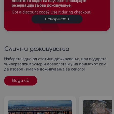
Внесете го кодот на ваучерот и побарајте
резервација за ова доживување.
Got a discount code? Use it during checkout.
искористи
Слични доживувања
Изберете едно од стотици доживувања, или подарете
универзален ваучер и дозволете му на примачот сам
да избере - имаме доживувања за секого!
Види сè