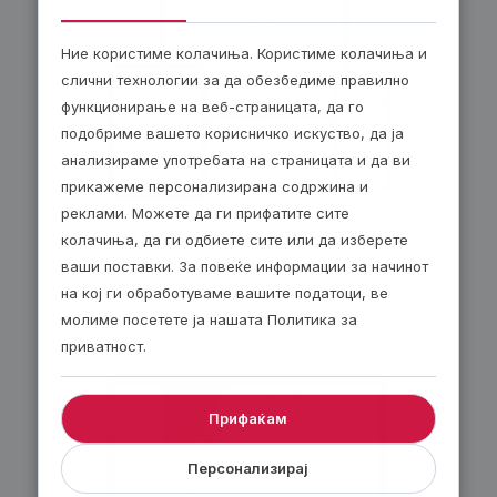
Ние користиме колачиња. Користиме колачиња и
слични технологии за да обезбедиме правилно
функционирање на веб-страницата, да го
подобриме вашето корисничко искуство, да ја
анализираме употребата на страницата и да ви
прикажеме персонализирана содржина и
реклами. Можете да ги прифатите сите
По е-пошта – 24/7!
колачиња, да ги одбиете сите или да изберете
ваши поставки. За повеќе информации за начинот
Изберете електронски ваучер и ќе го добиете
веднаш по завршувањето на нарачката. Добијте
на кој ги обработуваме вашите податоци, ве
30 денари попуст за секој е-ваучер.
молиме посетете ја нашата Политика за
приватност.
Прифаќам
Персонализирај