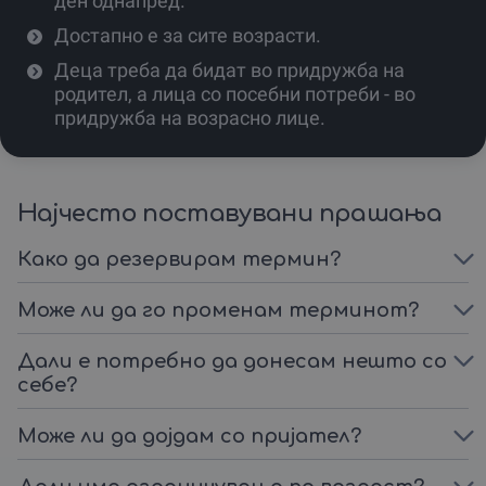
ден однапред.
Избери третман, закажи и спреми се за врвно
Достапно е за сите возрасти.
доживување!
Деца треба да бидат во придружба на
родител, а лица со посебни потреби - во
придружба на возрасно лице.
Најчесто поставувани прашања
Како да резервирам термин?
Може ли да го променам терминот?
Дали е потребно да донесам нешто со
себе?
Може ли да дојдам со пријател?