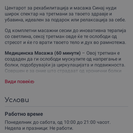
Центарот за рехабилитација и масажа Синај нуди
широк спектар на третмани за твоето здравје и
убавина, идеален за подарок или релаксација за себе.
Од комплетни масажни сесии до иновативна терапија
со светлина, секој третман овде ќе те ослободи од
стресот и ќе го врати твоето тело и дух во рамнотежа.
Медицинска Масажа (60 минути)
– Овој третман е
создаден да ги ослободи мускулите од напрегање и
болки, подобрувајќи ја циркулацијата и подвижноста.
Совршен е за оние што страдаат од хронични болки
или сакаат подобрување на физичкото здравје преку
Види повеќе
професионални техники.
Релакс Масажа (40 минути)
– Совршена за
моментална релаксација, оваа масажа е лесен и
Услови
пријатен начин да се ослободи стресот од телото и
умот. Искусните терапевти ќе се погрижат секој дел од
Работно време
телото да се ослободи од напнатост.
Понеделник до сабота, од 10:00 до 21:00 часот.
Спортска Масажа (35 минути)
– Совршена за активни
Недела и празници: Не работи.