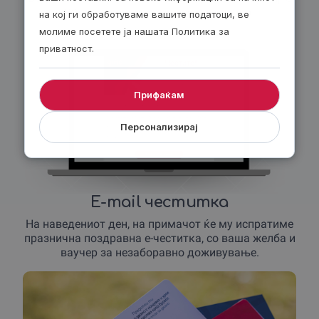
30 денари попуст за секој е-ваучер.
на кој ги обработуваме вашите податоци, ве
молиме посетете ја нашата Политика за
приватност.
Прифаќам
Персонализирај
E-mail честитка
На наведениот ден, на примачот ќе му испратиме
празнична поздравна е-честитка, со ваша желба и
ваучер за незаборавно доживување.