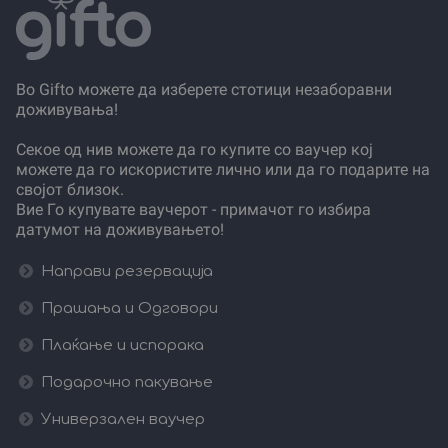
Во Gifto можете да изберете стотици незаборавни
доживувања!
Секое од нив можете да го купите со ваучер кој
можете да го искористите лично или да го подарите на
својот близок.
Вие Го купувате ваучерот - примачот го избира
датумот на доживувањето!
Направи резервација
Прашања и Одговори
Плаќање и испорака
Подарочно пакување
Универзален ваучер