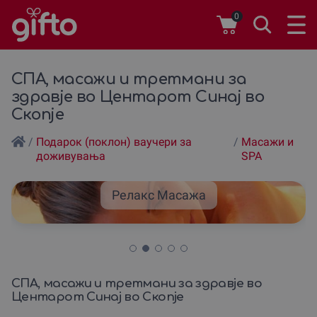
0
СПА, масажи и третмани за
здравjе во Центарот Синај во
Скопjе
/
Подарок (поклон) ваучери за
/
Масажи и
доживувања
SPA
Релакс Масажа
СПА, масажи и третмани за здравjе во
Центарот Синај во Скопjе