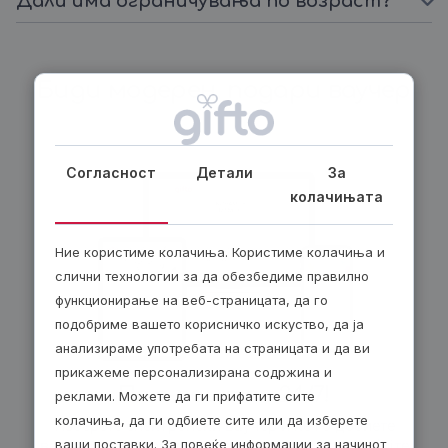
Дали има ограничувања по возраст?
Биди модерен, подари ваучер
Согласност
Детали
За
колачињата
Ние користиме колачиња. Користиме колачиња и
слични технологии за да обезбедиме правилно
функционирање на веб-страницата, да го
подобриме вашето корисничко искуство, да ја
анализираме употребата на страницата и да ви
прикажеме персонализирана содржина и
По е-пошта – 24/7!
реклами. Можете да ги прифатите сите
колачиња, да ги одбиете сите или да изберете
Изберете електронски ваучер и ќе го добиете
веднаш по завршувањето на нарачката. Добијте
ваши поставки. За повеќе информации за начинот