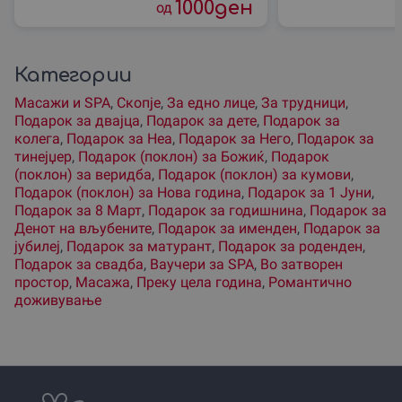
1000
ден
од
Категории
Масажи и SPA
,
Скопjе
,
За едно лице
,
За трудници
,
Подарок за двајца
,
Подарок за дете
,
Подарок за
колега
,
Подарок за Неа
,
Подарок за Него
,
Подарок за
тинејџер
,
Подарок (поклон) за Божиќ
,
Подарок
(поклон) за веридба
,
Подарок (поклон) за кумови
,
Подарок (поклон) за Нова година
,
Подарок за 1 Јуни
,
Подарок за 8 Март
,
Подарок за годишнина
,
Подарок за
Денот на вљубените
,
Подарок за именден
,
Подарок за
јубилеј
,
Подарок за матурант
,
Подарок за роденден
,
Подарок за свадба
,
Ваучери за SPA
,
Во затворен
простор
,
Масажа
,
Преку цела година
,
Романтично
доживување