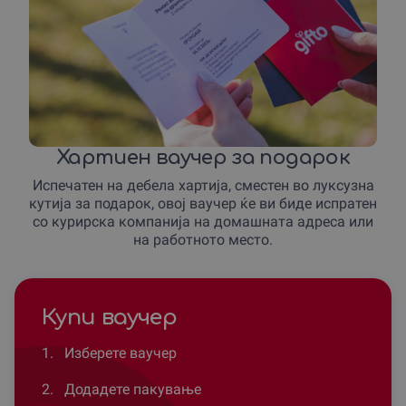
Хартиен ваучер за подарок
Испечатен на дебела хартија, сместен во луксузна
кутија за подарок, овој ваучер ќе ви биде испратен
со курирска компанија на домашната адреса или
на работното место.
Купи ваучер
1.
Изберете ваучер
2.
Додадете пакување