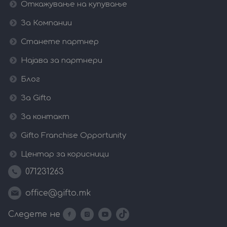
Откажување на купување
За Компании
Станете партнер
Најава за партнери
Блог
За Gifto
За контакт
Gifto Franchise Opportunity
Центар за корисници
071231263
office@gifto.mk
Следете не