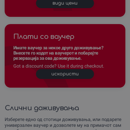
види цени
Плати со ваучер
Имате ваучер за некое друго доживување?
Внесете го кодот на ваучерот и побарајте
резервација за ова доживување.
Got a discount code? Use it during checkout.
искористи
Слични доживувања
Изберете едно од стотици доживувања, или подарете
универзален ваучер и дозволете му на примачот сам