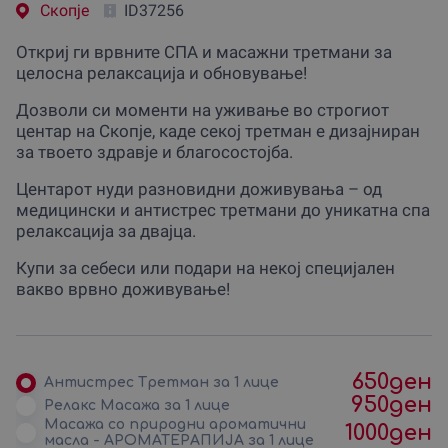
Скопjе
ID37256
Откриј ги врвните СПА и масажни третмани за
целосна релаксација и обновување!
Дозволи си моменти на уживање во строгиот
центар на Скопје, каде секој третман е дизајниран
за твоето здравје и благосостојба.
Центарот нуди разновидни доживувања – од
медицински и антистрес третмани до уникатна спа
релаксација за двајца.
Купи за себеси или подари на некој специјален
вакво врвно доживување!
650
ден
Антистрес Третман за 1 лице
950
ден
Релакс Масажа за 1 лице
Масажа со природни ароматични
1000
ден
масла - АРОМАТЕРАПИЈА за 1 лице