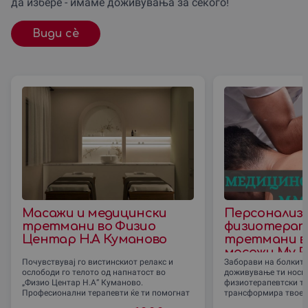
да избере - имаме доживувања за секого!
Види сè
Масажи и медицински
Персонализ
третмани во Физио
физиотерап
Центар Н.А Куманово
третмани во
масажи My Ph
Почувствувај го вистинскиот релакс и
Заборави на болките
Скопје
ослободи го телото од напнатост во
доживување ти носи
„Физио Центар Н.А“ Куманово.
физиотерапевтски тр
Професионални терапевти ќе ти помогнат
трансформира твоет
да се