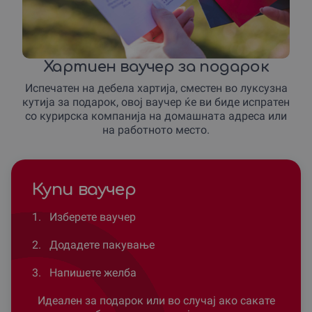
Хартиен ваучер за подарок
Испечатен на дебела хартија, сместен во луксузна
кутија за подарок, овој ваучер ќе ви биде испратен
со курирска компанија на домашната адреса или
на работното место.
Купи ваучер
1.
Изберете ваучер
2.
Додадете пакување
3.
Напишете желба
Идеален за подарок или во случај ако сакате