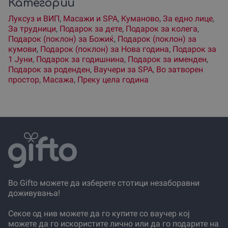
Категории
Луксуз и ВИП
,
Масажи и SPA
,
Куманово
,
За едно лице
,
За трудници
,
Подарок за дете
,
Подарок за колега
,
Подарок (поклон) за Божиќ
,
Подарок (поклон) за
кумови
,
Подарок (поклон) за Нова година
,
Подарок за
1 Јуни
,
Подарок за годишнина
,
Подарок за именден
,
Подарок за роденден
,
Ваучери за SPA
,
Во затворен
простор
,
Масажа
,
Преку цела година
Во Gifto можете да изберете стотици незаборавни
доживувања!
Секое од нив можете да го купите со ваучер кој
можете да го искористите лично или да го подарите на