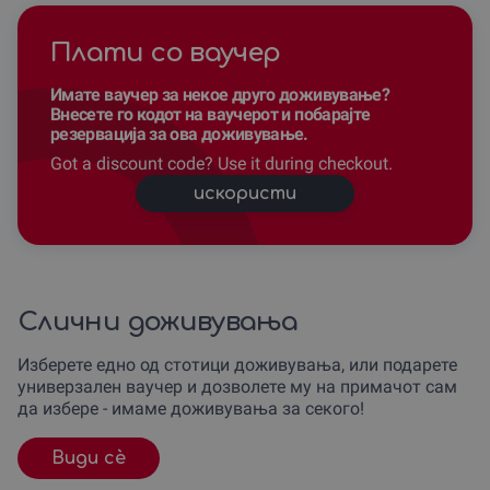
Плати со ваучер
Имате ваучер за некое друго доживување?
Внесете го кодот на ваучерот и побарајте
резервација за ова доживување.
Got a discount code? Use it during checkout.
искористи
Слични доживувања
Изберете едно од стотици доживувања, или подарете
универзален ваучер и дозволете му на примачот сам
да избере - имаме доживувања за секого!
Види сè