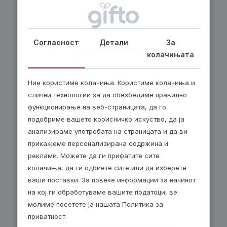
Биди модерен, подари ваучер
Согласност
Детали
За
колачињата
Ние користиме колачиња. Користиме колачиња и
слични технологии за да обезбедиме правилно
функционирање на веб-страницата, да го
подобриме вашето корисничко искуство, да ја
анализираме употребата на страницата и да ви
прикажеме персонализирана содржина и
реклами. Можете да ги прифатите сите
По е-пошта – 24/7!
колачиња, да ги одбиете сите или да изберете
Изберете електронски ваучер и ќе го добиете
ваши поставки. За повеќе информации за начинот
веднаш по завршувањето на нарачката. Добијте
на кој ги обработуваме вашите податоци, ве
30 денари попуст за секој е-ваучер.
молиме посетете ја нашата Политика за
приватност.