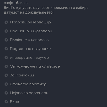
својот близок.
Вие Го купувате ваучерот - примачот го избира
датумот на доживувањето!
Направи резервација
Прашања и Одговори
Плаќање и испорака
Подарочно пакување
Универзален ваучер
Откажување на купување
За Компании
Станете партнер
Најава за партнери
Блог