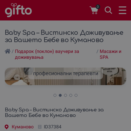
0
Baby Spa – Вистинско Доживување
за Вашето Бебе во Куманово
/
Подарок (поклон) ваучери за
/
Масажи и
доживувања
SPA
професионални терапевти
Baby Spa – Вистинско Доживување за
Вашето Бебе во Куманово
Куманово
ID37384