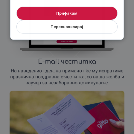
Прифаќам
Персонализирај
E-mail честитка
На наведениот ден, на примачот ќе му испратиме
празнична поздравна е-честитка, со ваша желба и
ваучер за незаборавно доживување.