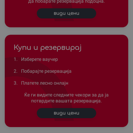
да побарате резервација подоцна.
види цени
Купи и резервирај
1.
Изберете ваучер
2.
Побарајте резервација
3.
Платете лесно онлајн
Ќе ги видите следните чекори за да ја
потврдите вашата резервација.
види цени