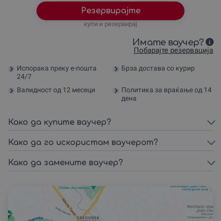
Резервирајте
купи и резервирај
Имате ваучер?
Побарајте резервација
Испорака преку е-пошта
Брза достава со курир
24/7
Валидност од 12 месеци
Политика за враќање од 14
дена
Како да купите ваучер?
Како да го искористам ваучерот?
Како да замените ваучер?