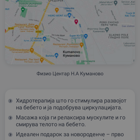
Физио Центар Н.А Куманово
Хидротерапија што го стимулира развојот
на бебето и ја подобрува циркулацијата.
Масажа која ги релаксира мускулите и го
смирува телото на бебето.
Идеален подарок за новороденче – прво