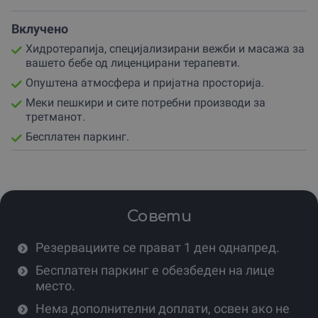
Зошто да го избереш Baby Spa?
Baby Spa е идеален избор за родители кои сакаат да
Вклучено
создадат незаборавни моменти со своето малечко.
Хидротерапија, специјализирани вежби и масажа за
Доживувањето е совршен подарок за родендени,
вашето бебе од лиценцирани терапевти.
именден или едноставно како гест на љубов и грижа.
Опуштена атмосфера и пријатна просторија.
Ова е единствено доживување кое не само што ќе го
Меки пешкири и сите потребни производи за
релаксира вашето бебе, туку и ќе му помогне во
третманот.
здравиот развој.
Бесплатен паркинг.
Совети
Резервациите се прават 1 ден однапред.
Бесплатен паркинг е обезбеден на лице
место.
Нема дополнителни доплати, освен ако не