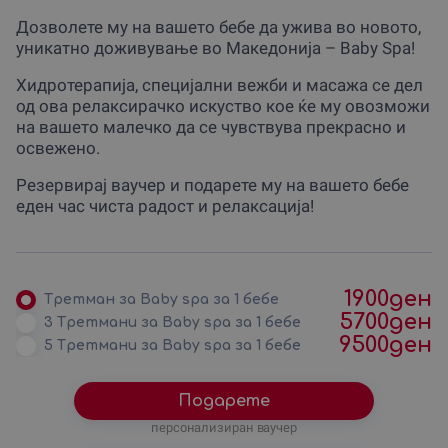
Дозволете му на вашето бебе да ужива во новото,
уникатно доживување во Македонија – Baby Spa!
Хидротерапија, специјални вежби и масажа се дел
од ова релаксирачко искуство кое ќе му овозможи
на вашето малечко да се чувствува прекрасно и
освежено.
Резервирај ваучер и подарете му на вашето бебе
еден час чиста радост и релаксација!
1900
ден
Третман за Baby spa за 1 бебе
5700
ден
3 Третмани за Baby spa за 1 бебе
9500
ден
5 Третмани за Baby spa за 1 бебе
Подарете
персонализиран ваучер