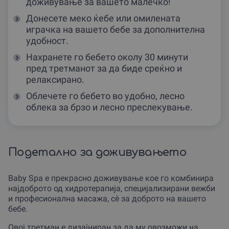
доживување за вашето малечко!
Донесете меко ќебе или омилената
играчка на вашето бебе за дополнителна
удобност.
Нахранете го бебето околу 30 минути
пред третманот за да биде среќно и
релаксирано.
Облечете го бебето во удобно, лесно
облека за брзо и лесно преслекување.
Подетално за доживувањето
Baby Spa е прекрасно доживување кое го комбинира
најдоброто од хидротерапија, специјализирани вежби
и професионална масажа, сè за доброто на вашето
бебе.
Овој третман е дизајниран за да му овозможи на