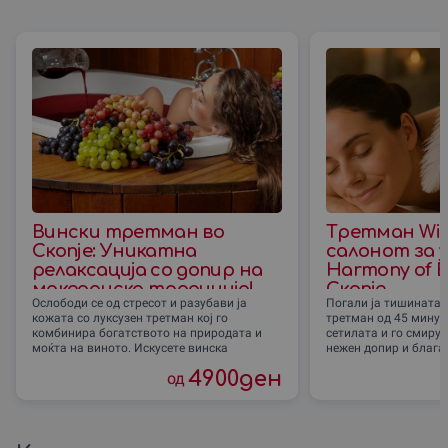
Вински третман во
Третман Wis
Скопjе: Уникатна
салонот за 
релаксација со допир на
Harmony of B
македонска традиција!
Скопје
Ослободи се од стресот и разубави ја
Погали ја тишината с
кожата со луксузен третман кој го
третман од 45 минут
комбинира богатството на природата и
сетилата и го смирув
моќта на виното. Искусете винска
нежен допир и блага
4900
ден
од