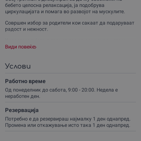
бебето целосна релаксација, ја подобрува
циркулацијата и помага во развојот на мускулите.
Совршен избор за родители кои сакаат да подаруваат
радост и нежност.
Хидротерапијата е првиот дел од доживувањето и
претставува нежно капење во специјално подготвена
Види повеќе
вода која му овозможува на бебето чувство на
слобода и леснотија. Во овој дел, бебето ужива во
топлината на водата, што дополнително го релаксира
Услови
и ја подобрува циркулацијата.
Работно време
Вежбите се следниот чекор, при што професионален
терапевт ќе го води бебето низ внимателно осмислени
Од понеделник до сабота, 9:00 - 20:00. Недела е
движења кои му помагаат да го зајакне телото и да го
неработен ден.
поттикне неговиот природен развој.
Резервација
На крајот, бебето ќе ужива во нежна масажа која ја
Потребно е да резервираш најмалку 1 ден однапред.
подобрува енергијата, го смирува и му дава чувство
Промена или откажување исто така 1 ден однапред.
на сигурност. Ова е вистинско уживање за малото
тело и ум!