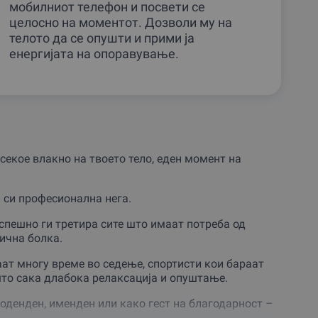
мобилниот телефон и посвети се
целосно на моментот. Дозволи му на
телото да се опушти и прими ја
енергијата на опоравување.
секое влакно на твоето тело, еден момент на
 си професионална нега.
успешно ги третира сите што имаат потреба од
ична болка.
аат многу време во седење, спортисти кои бараат
што сака длабока релаксација и опуштање.
оденден, именден или како гест на благодарност –