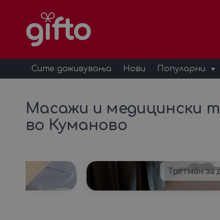
Сите доживувања
Нови
Популарни
Масажи и медицински 
во Куманово
ега
Третман за