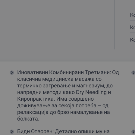
К
К
К
Иновативни Комбинирани Третмани: Од
класична медицинска масажа со
термичко загревање и магнезиум, до
напредни методи како Dry Needling и
Киропрактика. Има совршено
доживување за секоја потреба – од
релаксација до брзо намалување на
болката.
Биди Отворен: Детално опиши му на