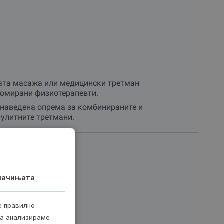
рапевти кои со својата стручност и
 проблемот.
релаксира мускулите, преку специјални медицински
пликација на течен магнезиум кој дополнително ги
ата масажа или медицински третман
жа за специфичен дел од телото, или пак целосно
ломирани физиотерапевти.
 магнезиум – кое овозможува брза апсорпција на
 и забрзувајќи го опоравувањето.
наведена опрема за комбинираните и
улитните третмани.
 партнерот нуди и напредни физиотерапевтски
чува Dry Needling (суво игличање), ултразвук,
алување на болката, подобрување на подвижноста и
лачињата
 најчесто еден час, доволно за да почувствуваш
е правилно
ја анализираме