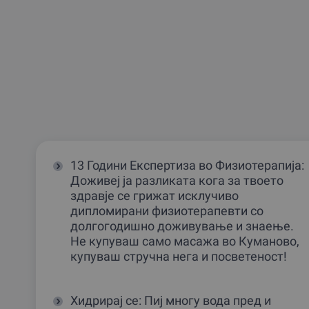
13 Години Експертиза во Физиотерапија:
Доживеј ја разликата кога за твоето
здравје се грижат исклучиво
дипломирани физиотерапевти со
долгогодишно доживување и знаење.
Не купуваш само масажа во Куманово,
купуваш стручна нега и посветеност!
Хидрирај се: Пиј многу вода пред и