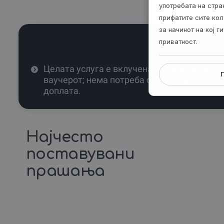
употребата на стр
прифатите сите кол
за начинот на кој 
приватност.
Целата услуга е вклучена во цената на
ваучерот; нема потреба од никаква
доплата.
Најчесто
поставувани
прашања