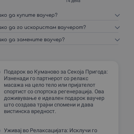
14 дена
ако да купите ваучер?
ако да го искористам ваучерот?
ако да замените ваучер?
Подарок во Куманово за Секоја Пригода:
Изненади го партнерот со релакс
масажа на цело тело или пријателот
спортист со спортска регенерација. Ова
доживување е идеален подарок ваучер
што создава трајни спомени и дава
вистинска вредност.
Уживај во Релаксацијата: Исклучи го