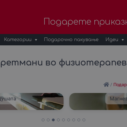
Подарете приказ
Категории
Подарочно пакување
Идеи
третмани во физиотерапев
/
Подар
 душата
Магнез