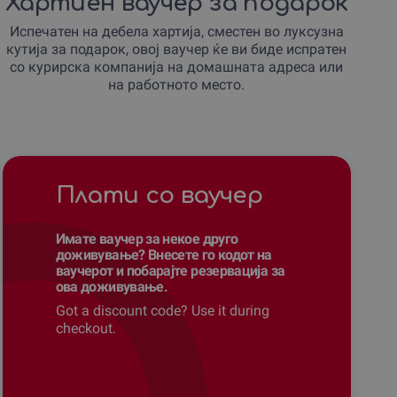
Хартиен ваучер за подарок
Испечатен на дебела хартија, сместен во луксузна
кутија за подарок, овој ваучер ќе ви биде испратен
со курирска компанија на домашната адреса или
на работното место.
Плати со ваучер
Имате ваучер за некое друго
доживување? Внесете го кодот на
ваучерот и побарајте резервација за
ова доживување.
Got a discount code? Use it during
checkout.