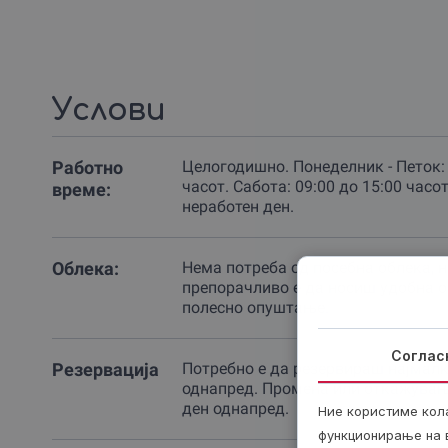
Услови
Работно
Целогодишно. Понеделник - Петок: 
часот. Сабота: 09:00 до 15:00 часот
време:
неработен ден.
Облека:
Нема потреба од посебна облека, н
препорачливо е да носиш удобна о
полесно опуштање.
Соглас
Резервација
Потребно е да резервираш најмалк
однапред. Промена или откажувањ
ден однапред.
Ние користиме кол
функционирање на в