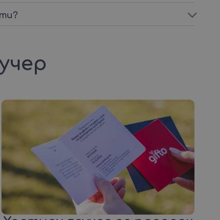
сти?
аучер