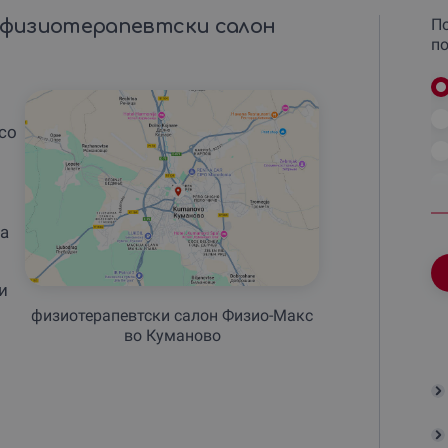
 физиотерапевтски салон
По
по
со
ва
и
физиотерапевтски салон Физио-Макс
во Куманово