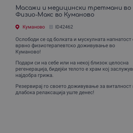
Масажи и медицински третмани во
Физио-Макс во Куманово
Куманово
ID42462
Ослободи се од болката и мускулната напнатост 
врвно физиотерапевтско доживување во
Куманово!
Подари си на себе или на некој близок целосна
регенерација, бидејќи телото е храм кој заслужу
најдобра грижа.
Резервирај го своето доживување за виталност 
длабока релаксација уште денес!