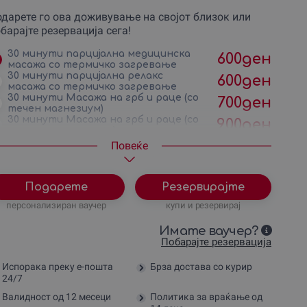
дарете го ова доживување на својот близок или
барајте резервација сега!
30 минути парцијална медицинска
600
ден
масажа со термичко загревање
30 минути парцијална релакс
600
ден
масажа со термичко загревање
30 минути Масажа на грб и раце (со
700
ден
течен магнезиум)
30 минути Масажа на грб и раце (со
900
ден
масло од магнезиум)
1200
ден
1 час релакс масажа на цело тело
Повеќе
1 час и 20 минути Антицелулит
1200
ден
третман
1400
ден
1 час медицинска длабока масажа
Подарете
Резервирајте
Комбиниран електро Dry Needling
1400
ден
персонализиран ваучер
купи и резервирај
третман со + услуги
1 час релакс масажа на цело тело со
1500
ден
масло од магнезиум
Имате ваучер?
1 час медицинска длабока масажа со
Побарајте резервација
1700
ден
масло од магнезиум
Пакет од 6 Антицелулит
6000
ден
Испорака преку е-пошта
Брза достава со курир
третмани (1 час и 20 минути секој)
24/7
Валидност од 12 месеци
Политика за враќање од