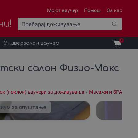
Мојот ваучер
Помош
За нас
ни!
0
Универзален ваучер
тски салон Физио-Макс
ок (поклон) ваучери за доживувања
/
Масажи и SPA
иум за опуштање