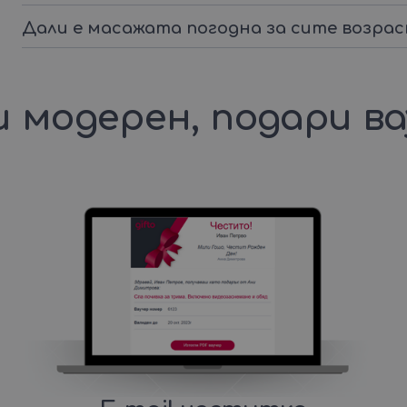
Дали е масажата погодна за сите возра
 модерен, подари в