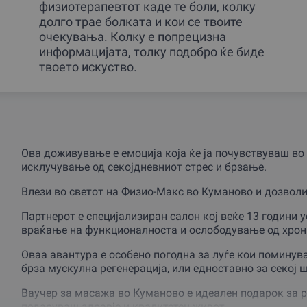
физиотерапевтот каде те боли, колку
долго трае болката и кои се твоите
очекувања. Колку е попрецизна
информацијата, толку подобро ќе биде
твоето искуство.
Ова доживување е емоција која ќе ја почувствуваш во 
исклучување од секојдневниот стрес и брзање.
Влези во светот на Физио-Макс во Куманово и дозволи
Партнерот е специјализиран салон кој веќе 13 години 
враќање на функционалноста и ослободување од хрон
Оваа авантура е особено погодна за луѓе кои поминув
брза мускулна регенерација, или едноставно за секој 
Ваучер за масажа во Куманово е идеален подарок за р
подаруваш здравје и квалитетен живот.