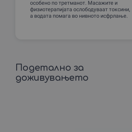
особено по третманот. Масажите и
физиотерапијата ослободуваат токсини,
а водата помага во нивното исфрлање.
Подетално за
доживувањето