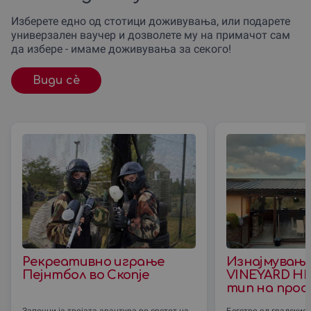
Изберете едно од стотици доживувања, или подарете
универзален ваучер и дозволете му на примачот сам
да избере - имаме доживувања за секого!
Види сè
Рекреативно играње
Изнајмувањ
Пејнтбол во Скопjе
VINEYARD HIL
тип на просл
Започни ја твојата авантура во светот на
Бегство од градскио