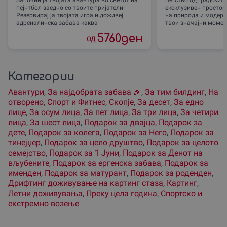
пејнтбол заедно со твоите пријатели!
ексклузивен простор 
Резервирај ја твојата игра и доживеј
на природа и модерн
адреналинска забава каква
твои значајни момен
5760
ден
од
Категории
Авантури
,
За наjдобрата забава 🎉
,
За тим билдинг
,
На
отворено
,
Спорт и Фитнес
,
Скопjе
,
За десет
,
За едно
лице
,
За осум лица
,
За пет лица
,
За три лица
,
За четири
лица
,
За шест лица
,
Подарок за двајца
,
Подарок за
дете
,
Подарок за колега
,
Подарок за Него
,
Подарок за
тинејџер
,
Подарок за цело друштво
,
Подарок за целото
семејство
,
Подарок за 1 Јуни
,
Подарок за Денот на
вљубените
,
Подарок за ергенска забава
,
Подарок за
именден
,
Подарок за матурант
,
Подарок за роденден
,
Дрифтинг доживување на картинг стаза
,
Картинг
,
Летни доживувања
,
Преку цела година
,
Спортско и
екстремно возење