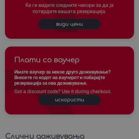
Ќе ги видите следните чекори за да ја
потврдите вашата резервација.
види цени
Плати со ваучер
Имате ваучер за некое друго доживување?
Внесете го кодот на ваучерот и побарајте
резервација за ова доживување.
Got a discount code? Use it during checkout.
искористи
Слични доживувања