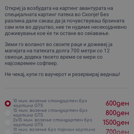
Откриј ja возбудaта на картинг авантурата на
специјалната картинг патека во Скопје! Без
разлика дали сакаш да ја почувствуваш брзината
сам или во друштво, ние ти нудиме несекојдневно
доживување кое ќе ти остане во сеќавање.
Земи го воланот во своите раце и доживеј ја
магијата на патеката долга 700 метри со 12
свиоци, додека твоето време се мери со
најсовремен софтвер.
Не чекај, купи го ваучерот и резервирај веднаш!
10 мин. возење стандартен брз
600
ден
картинг GT5
15 мин. возење стандартен брз
800
ден
картинг GT5
2x15 мин. возење стандартен брз
1500
ден
картинг GT5
10 мин. возење брз појачан картинг
700
ден