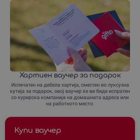
Хартиен ваучер за подарок
Испечатен на дебела хартија, сместен во луксузна
кутија за подарок, овој ваучер ќе ви биде испратен
со курирска компанија на домашната адреса или
на работното место.
Купи ваучер