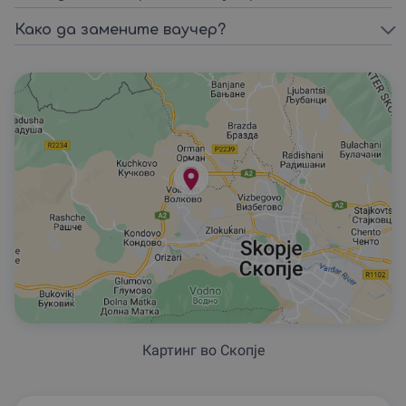
Како да замените ваучер?
Картинг во Скопjе