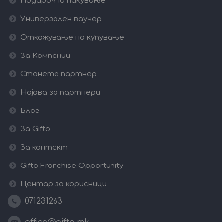
Подарочно пакување
Универзален ваучер
Откажување на купување
За Компании
Станете партнер
Најава за партнери
Блог
За Gifto
За контакт
Gifto Franchise Opportunity
Центар за корисници
071231263
office@gifto.mk