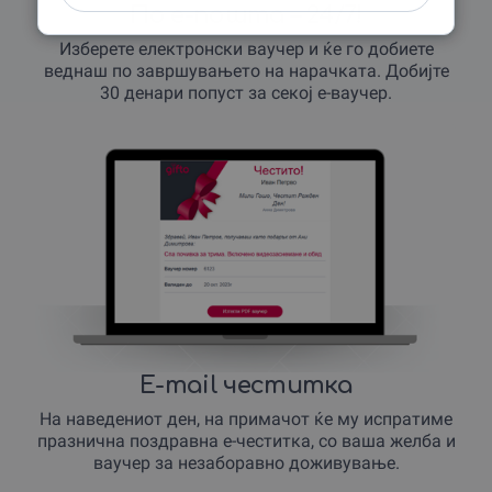
По е-пошта – 24/7!
Изберете електронски ваучер и ќе го добиете
веднаш по завршувањето на нарачката. Добијте
30 денари попуст за секој е-ваучер.
E-mail честитка
На наведениот ден, на примачот ќе му испратиме
празнична поздравна е-честитка, со ваша желба и
ваучер за незаборавно доживување.