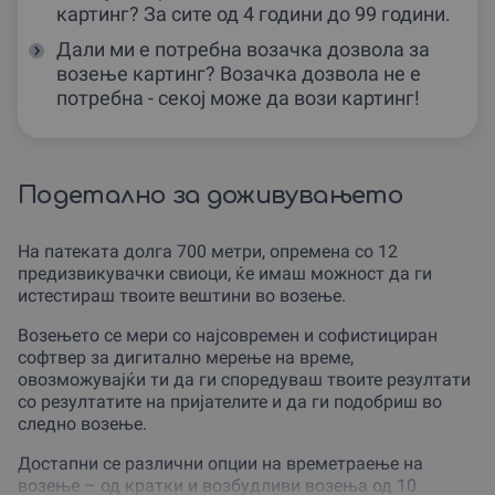
картинг? За сите од 4 години до 99 години.
Дали ми е потребна возачка дозвола за
возење картинг? Возачка дозвола не е
потребна - секоj може да вози картинг!
Подетално за доживувањето
На патеката долга 700 метри, опремена со 12
предизвикувачки свиоци, ќе имаш можност да ги
истестираш твоите вештини во возење.
Возењето се мери со најсовремен и софистициран
софтвер за дигитално мерење на време,
овозможувајќи ти да ги споредуваш твоите резултати
со резултатите на пријателите и да ги подобриш во
следно возење.
Достапни се различни опции на времетраење на
возење – од кратки и возбудливи возења од 10