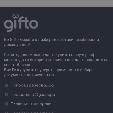
Во Gifto можете да изберете стотици незаборавни
доживувања!
Секое од нив можете да го купите со ваучер кој
можете да го искористите лично или да го подарите на
својот близок.
Вие Го купувате ваучерот - примачот го избира
датумот на доживувањето!
Направи резервација
Прашања и Одговори
Плаќање и испорака