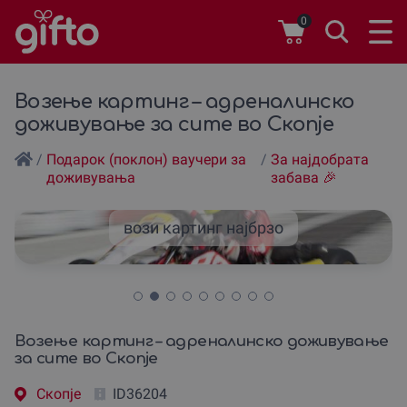
0
Возење картинг – адреналинско
доживување за сите во Скопје
/
Подарок (поклон) ваучери за
/
За наjдобрата
доживувања
забава 🎉
вози картинг наjбрзо
Возење картинг – адреналинско доживување
за сите во Скопје
Скопjе
ID36204