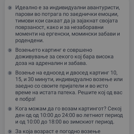
Идеално е за индивидуални авантуристи,
парови во потрага по заеднички емоции,
тимови кои сакаат да ја зајакнат својата
поврзаност, како и за незаборавни
моменти на ергенски, момински забави и
родендени.
Возењето картинг е совршено
доживување за секого кој бара висока
доза на адреналин и забава.
Возење на едносед и двосед картинг 10,
15, и 30 минути, индивидуално возење или
заедно со своите приjатели и во исто
време на истата патека. Решите коj од вас
е побрз!
Кога можам да го возам картингот? Секој
ден од од 10:00 до 24:00 во летниот период
и од 10:00 до 18:00 во зимскиот период.
За коjа возраст е погодно возење