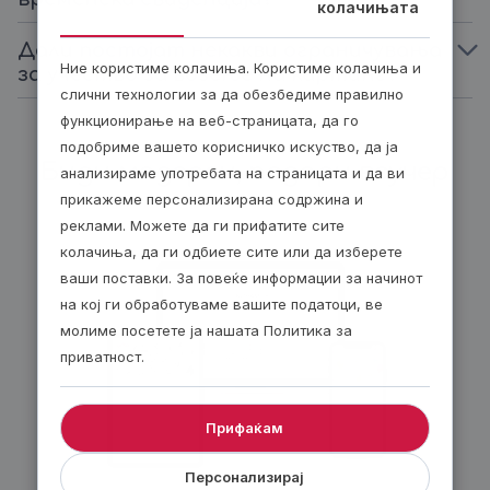
колачињата
Дали постојат некакви ограничувања
Ние користиме колачиња. Користиме колачиња и
за учество за возење на картинг?
слични технологии за да обезбедиме правилно
функционирање на веб-страницата, да го
подобриме вашето корисничко искуство, да ја
Биди модерен, подари ваучер
анализираме употребата на страницата и да ви
прикажеме персонализирана содржина и
реклами. Можете да ги прифатите сите
колачиња, да ги одбиете сите или да изберете
ваши поставки. За повеќе информации за начинот
на кој ги обработуваме вашите податоци, ве
молиме посетете ја нашата Политика за
приватност.
Прифаќам
Персонализирај