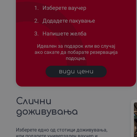
1.
Изберете ваучер
2.
Додадете пакување
3.
Напишете желба
Идеален за подарок или во случај
ако сакате да побарате резервација
подоцна.
види цени
Слични
доживувања
Изберете едно од стотици доживувања,
или подарете универзален ваучер и