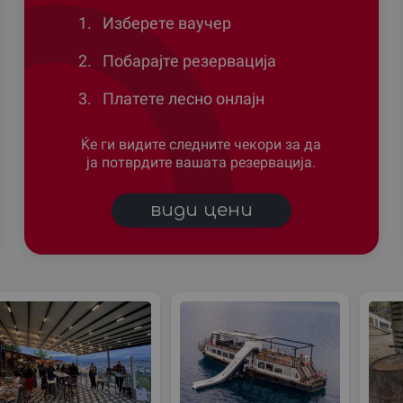
1.
Изберете ваучер
2.
Побарајте резервација
3.
Платете лесно онлајн
Ќе ги видите следните чекори за да
ја потврдите вашата резервација.
види цени