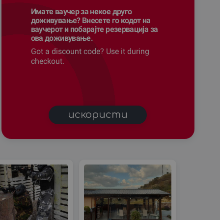
Имате ваучер за некое друго
доживување? Внесете го кодот на
ваучерот и побарајте резервација за
ова доживување.
Got a discount code? Use it during
checkout.
искористи