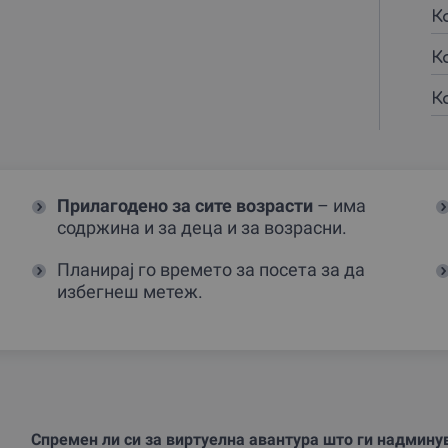
К
К
К
Прилагодено за сите возрасти
– има
содржина и за деца и за возрасни.
Планирај го времето за посета за да
избегнеш метеж.
Спремен ли си за виртуелна авантура што ги надмину