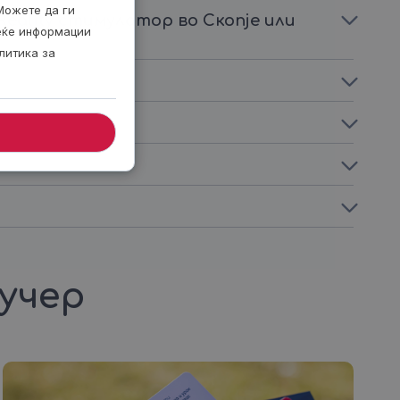
Можете да ги
Reality стимулатор во Скопjе или
веќе информации
литика за
аучер