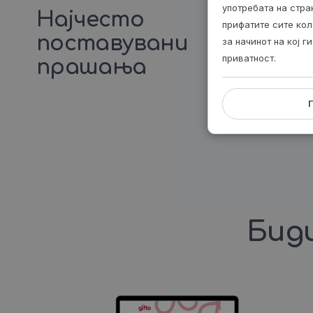
употребата на стр
Најчесто
прифатите сите кол
поставувани
за начинот на кој 
приватност.
прашања
Биди