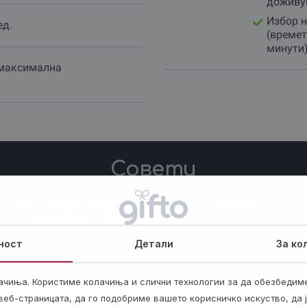
доживу
авантури те чекаат!
Избор н
ед.
(времет
минути)
а максимална
Совети
Ограничувања: не е за лица со срцеви
проблеми или епилепсија.
ност
Детали
За ко
ачиња. Користиме колачиња и слични технологии за да обезбедим
еб-страницата, да го подобриме вашето корисничко искуство, да 