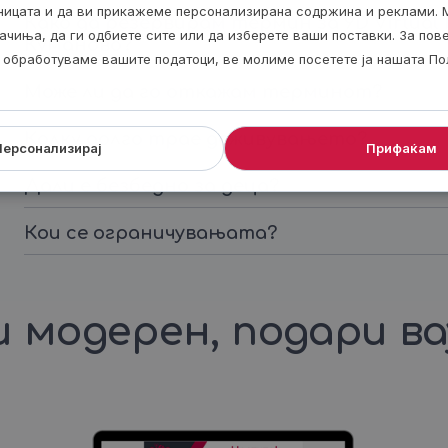
аницата и да ви прикажеме персонализирана содржина и реклами. 
Како да резервирам термин за 9D Virtual 
ачиња, да ги одбиете сите или да изберете ваши поставки. За по
Куманово?
ги обработуваме вашите податоци, ве молиме посетете ја нашата По
Може ли да го откажам терминот?
Колку долго трае доживувањето?
Персонализирај
Прифаќам
Дали е безбедно за деца?
Кои се ограничувањата?
 модерен, подари в