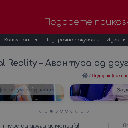
Подарете приказ
Категории
Подарочно пакување
Идеи
l Reality – Авантура од дру
/
Подарок (покло
екти - учествуj заедно
За д
вантура од друга димензија!
По