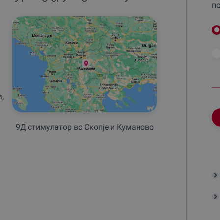
по
–
,
9Д стимулатор во Скопjе и Куманово