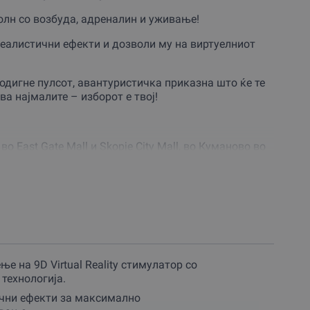
еполн со возбуда, адреналин и уживање!
реалистични ефекти и дозволи му на виртуелниот
одигне пулсот, авантуристичка приказна што ќе те
а најмалите – изборот е твој!
о East Gate Mall и Skopje City Mall, во Куманово во
етраењето на 1 програма е од 3 до 15 минути.
виш на реалниот свет.
, а максимална возраст не постои – важно е да
ботното време на трговските центри.
ње на 9D Virtual Reality стимулатор со
за незаборавна авантура.
 технологија.
ични ефекти за максимално
.mk и отвори врати кон нови светови – виртуелните