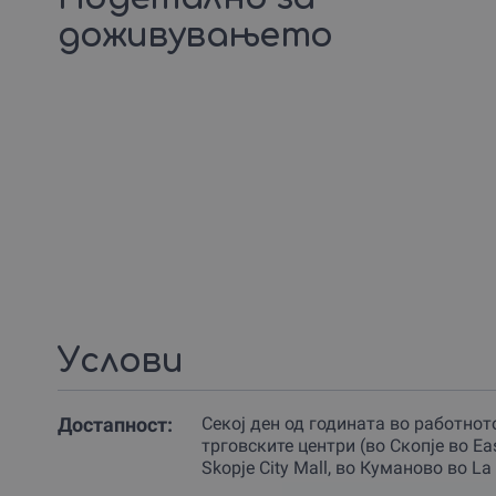
доживувањето
Услови
Достапност:
Секој ден од годината во работнот
трговските центри (во Скопjе во Eas
Skopje City Mall, во Куманово во La 