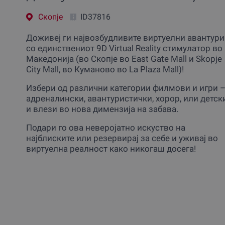
Скопjе
ID37816
Доживеј ги највозбудливите виртуелни авантури
со единствениот 9D Virtual Reality стимулатор во
Македонија (во Скопjе во East Gate Mall и Skopje
City Mall, во Куманово во La Plaza Mall)!
Избери од различни категории филмови и игри 
адреналински, авантуристички, хорор, или детски
и влези во нова димензија на забава.
Подари го ова неверојатно искуство на
најблиските или резервирај за себе и уживај во
виртуелна реалност како никогаш досега!