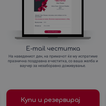
E-mail честитка
На наведениот ден, на примачот ќе му испратиме
празнична поздравна е-честитка, со ваша желба и
ваучер за незаборавно доживување.
Купи и резервирај