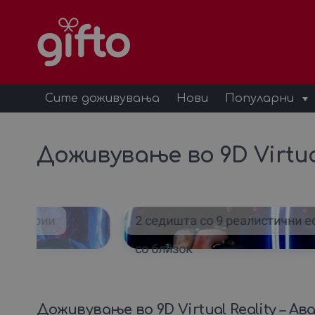
Сите доживувања
Нови
Популарни
Доживување во 9D Virtua
категории
2 седишта со 9 реалистични еф
со близок
Доживување во 9D Virtual Reality – А