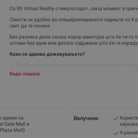
Со 9D Virtual Reality стимулаторот, секој момент е пр
Смести се удобно во специјализираното седиште со 9 
свет да те понесе.
Без разлика дали сакаш хорор авантура што ќе ти го п
остави без здив или детска содржина што ќе ги израдув
Како се одвива доживувањето?
Доаѓаш во еден од трите трговски центри (во Скопjе в
La Plaza Mall).
Види повеќе
Избираш програма што најмногу ти одговара – врем
Уживаш во 9D ефекти што ќе те натераат да забора
Сите содржини се достапни за лица од 3 години нагоре
уживаш во моментот!
Доживувањето е достапно секој ден од годината во ра
о време на
Вклучено
Користе
Резервирај најдоцна еден ден однапред и подготви се 
t Gate Mall и
најнова
Plaza Mall)
9 разл
Подари го ова уникатно доживување со ваучер од Gifto