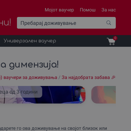
Мојот ваучер
Помош
За нас
ни!
0
Универзален ваучер
га димензија!
н) ваучери за доживувања
/
За наjдобрата забава 🎉
еца од 3 години
9D
дарете го ова доживување на својот близок или