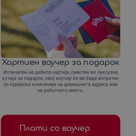
Хартиен ваучер за подарок
Испечатен на дебела хартија, сместен во луксузна
кутија за подарок, овој ваучер ќе ви биде испратен
со курирска компанија на домашната адреса или
на работното место.
Плати со ваучер