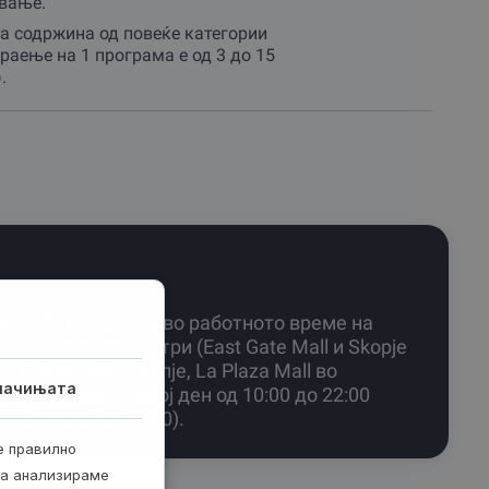
вање.
а содржина од повеќе категории
раење на 1 програма е од 3 до 15
.
Работно време во работното време на
трговските центри (East Gate Mall и Skopje
City Mall во Скопjе, La Plaza Mall во
лачињата
Куманово): секој ден од 10:00 до 22:00
(недела до 20:00).
е правилно
ја анализираме