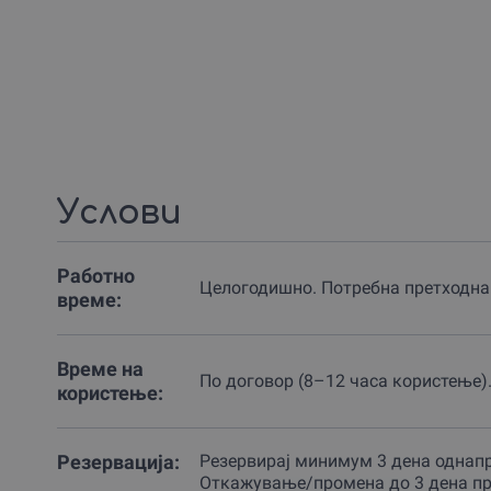
Услови
Работно
Целогодишно. Потребна претходна 
време:
Време на
По договор (8–12 часа користење)
користење:
Резервација:
Резервираj минимум 3 дена однап
Откажување/промена до 3 дена п