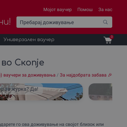
Мојот ваучер
Помош
За нас
ни!
0
Универзален ваучер
во Скопје
н) ваучери за доживувања
/
За наjдобрата забава 🎉
р за журка? Да!
Баз
дарете го ова доживување на својот близок или