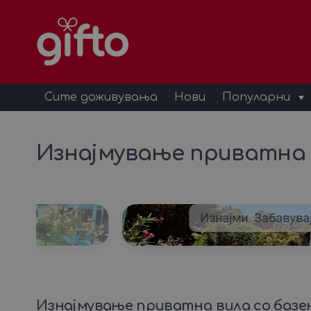
Сите доживувања
Нови
Популарни
Изнајмување приватна в
.
Изнајми. Забавувај
Изнајмување приватна вила со базен