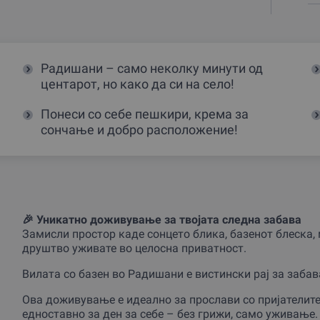
Радишани – само неколку минути од
центарот, но како да си на село!
Понеси со себе пешкири, крема за
сончање и добро расположение!
🎉 Уникатно доживување за твојата следна забава
Замисли простор каде сонцето блика, базенот блеска, 
друштво уживате во целосна приватност.
Вилата со базен во Радишани е вистински рај за забав
Ова доживување е идеално за прослави со пријателите
едноставно за ден за себе – без грижи, само уживање.