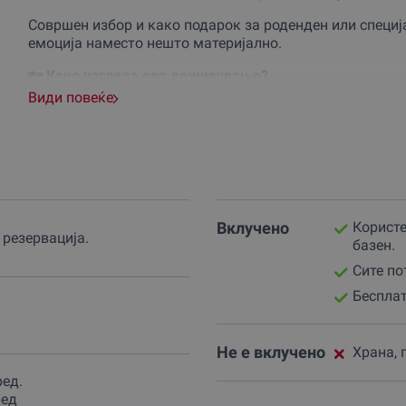
Совршен избор и како подарок за роденден или специј
емоција наместо нешто материјално.
🏡 Како изгледа ова доживување?
Види повеќе
👉 Простор: Надворешниот дел од вилата е целосно на
удобен амбиент за максимално уживање.
👉 Времетраење: Изнајмувањето трае од 8 до 12 часа,
препуштиш на моментот.
👉 Учесници: Доживувањето е предвидено за групи од 
– гарантирано добра енергија и позитивна атмосфера.
👉 Достапност: Вилата е достапна преку целата годин
Вклучено
Користе
летно разладување или зимска журка со грејано вино 
резервациjа.
базен.
💥 Што добиваш?
Сите по
✔️ Целосно користење на надворешниот дел од вилата
Бесплат
✔️ Базен и простор за забава
.
✔️ Бесплатен паркинг до вилата
✔️ Време за вас – приватност и релаксација
Не е вклучено
Храна, 
🎁 Подари вистинска емоција – ваучер за базен журк
ред.
ред
Заборави на класичните подароци – подари незаборав