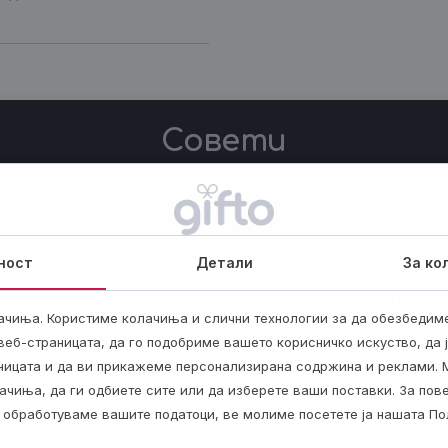
Ваучерот за изнајмување на вила со базен е совршен и
да собираат предмети.
Резервирај го твојот термин денес и создади доживува
Совети
Мора да се покаже документ за
идентификација.
ност
Детали
За ко
Како да резервирам термин за изнајмува
ачиња. Користиме колачиња и слични технологии за да обезбедим
Радишани во Скопје?
еб-страницата, да го подобриме вашето корисничко искуство, да 
Дали можам да донесам сопствена храна 
аницата и да ви прикажеме персонализирана содржина и реклами. 
ачиња, да ги одбиете сите или да изберете ваши поставки. За по
Дали е можно користење во зима?
ги обработуваме вашите податоци, ве молиме посетете ја нашата По