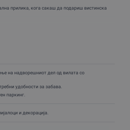
ална прилика, кога сакаш да подариш вистинска
 ваше располагање – базен, скара, летниковец и
 по договор – доволно време за целосно да се
10 до 50 лица, со минимална возраст од 20 години
а, па можеш да ја резервираш кога и да посакаш –
ње на надворешниот дел од вилата со
и басен.
требни удобности за забава.
ен паркинг.
пијалоци и декорација.
а во Радишани
на забава под отворено небо!