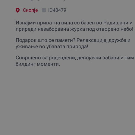
Скопjе
ID40479
Изнајми приватна вила со базен во Радишани и
приреди незаборавна журка под отворено небо!
Подарок што се памети? Релаксација, дружба и
уживање во убавата природа!
Совршено за родендени, девојачки забави и тим
билдинг моменти.