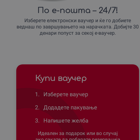
По е-пошта – 24/7!
Изберете електронски ваучер и ќе го добиете
веднаш по завршувањето на нарачката. Добијте 30
денари попуст за секој е-ваучер.
Купи ваучер
1.
Изберете ваучер
2.
Додадете пакување
3.
Напишете желба
Идеален за подарок или во случај
ако сакате да побарате резервација