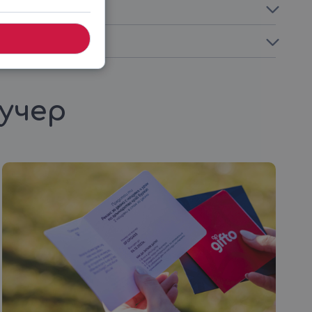
аучер