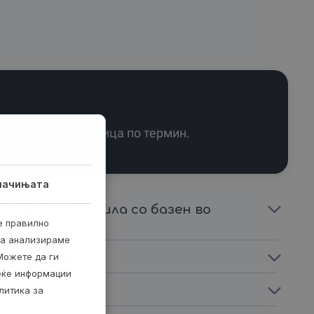
збор за оние кои сакаат да создаваат спомени, а не
ње што ќе се раскажува со години!
Максимум 50 лица по термин.
лачињата
ње приватна вила со базен во
е правилно
ја анализираме
и пијалоци?
Можете да ги
веќе информации
литика за