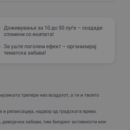
Доживување за 10 до 50 луѓе – создади
спомени со екипата!
За уште поголем ефект – организирај
тематска забава!
музиката трепери низ воздухот, а ти и твоето
а и релаксација, надвор од градската врева.
, девојачки забави, тим билдинг активности или