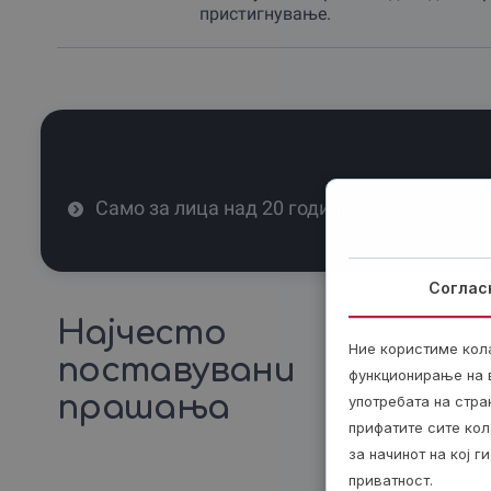
пристигнување.
Само за лица над 20 години.
Соглас
Најчесто
Ние користиме кол
поставувани
функционирање на в
прашања
употребата на стр
прифатите сите кол
за начинот на кој 
приватност.