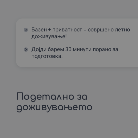
Базен + приватност = совршено летно
доживување!
Дојди барем 30 минути порано за
подготовка.
Подетално за
доживувањето