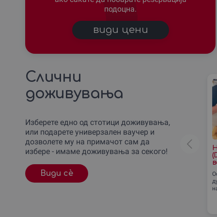
подоцна.
види цени
Слични
доживувања
Изберете едно од стотици доживувања,
или подарете универзален ваучер и
дозволете му на примачот сам да
Н
избере - имаме доживувања за секого!
(
в
Види сè
О
д
н
у
–
Т