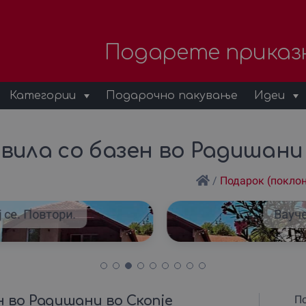
Подарете приказ
Категории
Подарочно пакување
Идеи
ила со базен во Радишани 
/
Подарок (покло
 се. Повтори.
Вауче
 во Радишани во Скопје
По