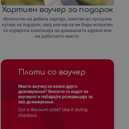
Хартиен ваучер за подарок
Испечатен на дебела хартија, сместен во луксузна
кутија за подарок, овој ваучер ќе ви биде испратен
со курирска компанија на домашната адреса или
на работното место.
Плати со ваучер
Имате ваучер за некое друго
доживување? Внесете го кодот на
ваучерот и побарајте резервација за
ова доживување.
Got a discount code? Use it during
checkout.