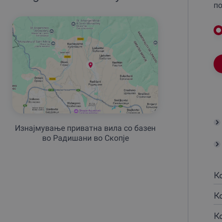
по
Изнајмување приватна вила со базен
во Радишани во Скопје
К
К
К