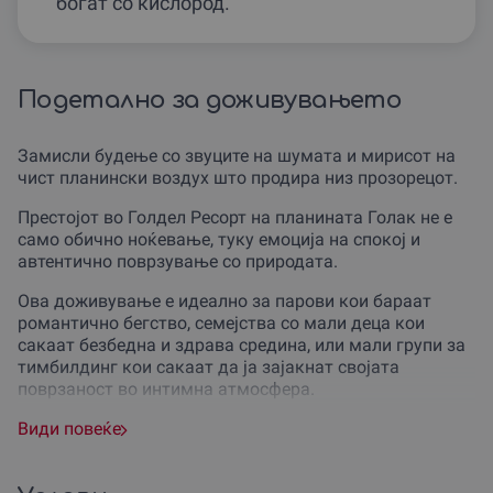
богат со кислород.
Подетално за доживувањето
Замисли будење со звуците на шумата и мирисот на
чист планински воздух што продира низ прозорецот.
Престојот во Голдел Ресорт на планината Голак не е
само обично ноќевање, туку емоција на спокој и
автентично поврзување со природата.
Ова доживување е идеално за парови кои бараат
романтично бегство, семејства со мали деца кои
сакаат безбедна и здрава средина, или мали групи за
тимбилдинг кои сакаат да ја зајакнат својата
поврзаност во интимна атмосфера.
Без разлика дали станува збор за роденден,
Види повеќе
годишнина или едноставно потреба за детоксикација
од дигиталниот свет, овој подарок ваучер е