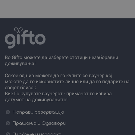
Во Gifto можете да изберете стотици незаборавни
доживувања!
Секое од нив можете да го купите со ваучер кој
можете да го искористите лично или да го подарите на
својот близок.
Вие Го купувате ваучерот - примачот го избира
датумот на доживувањето!
Направи резервација
Прашања и Одговори
Плаќање и испорака