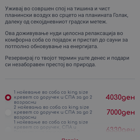
Уживај во совршен спој на тишина и чист
планински воздух во срцето на планината Голак,
далеку од секојдневниот градски метеж.
Ова доживување нуди целосна релаксација во
комфорна соба со појадок и пристап до сауни за
потполно обновување на енергијата.
Резервирај го твојот термин уште денес и подари
си незаборавен престој во природа.
1 ноќевање во соба со king size
4030
ден
кревет со доручек и СПА за до 2
возрасни
2 ноќевања во соба со king size
7000
ден
кревет со доручек и СПА за до 2
возрасни
1 ноќевање во соба со king size
кревет со доручек, СПА и
6330
ден
Романтична вечера за до 2
возрасни