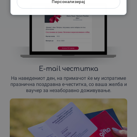
Персонализирај
E-mail честитка
На наведениот ден, на примачот ќе му испратиме
празнична поздравна е-честитка, со ваша желба и
ваучер за незаборавно доживување.