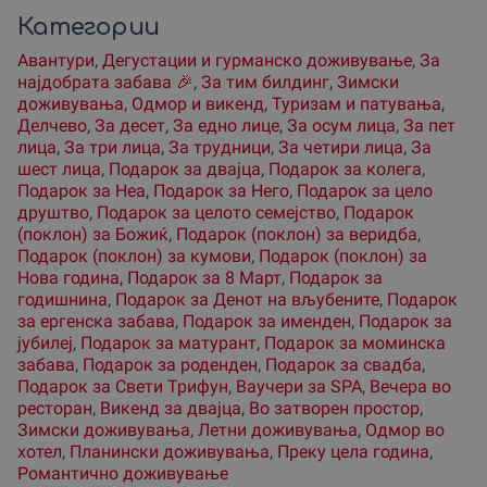
Категории
Авантури
,
Дегустации и гурманско доживување
,
За
наjдобрата забава 🎉
,
За тим билдинг
,
Зимски
доживувања
,
Одмор и викенд
,
Туризам и патувања
,
Делчево
,
За десет
,
За едно лице
,
За осум лица
,
За пет
лица
,
За три лица
,
За трудници
,
За четири лица
,
За
шест лица
,
Подарок за двајца
,
Подарок за колега
,
Подарок за Неа
,
Подарок за Него
,
Подарок за цело
друштво
,
Подарок за целото семејство
,
Подарок
(поклон) за Божиќ
,
Подарок (поклон) за веридба
,
Подарок (поклон) за кумови
,
Подарок (поклон) за
Нова година
,
Подарок за 8 Март
,
Подарок за
годишнина
,
Подарок за Денот на вљубените
,
Подарок
за ергенска забава
,
Подарок за именден
,
Подарок за
јубилеј
,
Подарок за матурант
,
Подарок за моминска
забава
,
Подарок за роденден
,
Подарок за свадба
,
Подарок за Свети Трифун
,
Ваучери за SPA
,
Вечера во
ресторан
,
Викенд за двајца
,
Во затворен простор
,
Зимски доживувања
,
Летни доживувања
,
Одмор во
хотел
,
Планински доживувања
,
Преку цела година
,
Романтично доживување