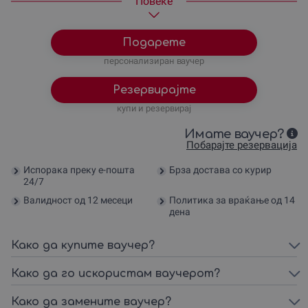
Повеќе
Подарете
персонализиран ваучер
Резервирајте
купи и резервирај
Имате ваучер?
Побарајте резервација
Испорака преку е-пошта
Брза достава со курир
24/7
Валидност од 12 месеци
Политика за враќање од 14
дена
Како да купите ваучер?
Како да го искористам ваучерот?
Како да замените ваучер?