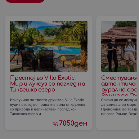
Престој во Villa Exotic:
Сместување
Мир и луксуз со поглед на
автентичен 
Тиквешко езеро
рурална сре
Рамне до Ох
Исклучиво за твоето друштво, Villa Exotic
Сакаш да се исклучи
нуди престој во приватна вила опкружена
да уживаш во мирот 
со природа и величествен поглед кон
Преноќевај во тради
Тиквешко езеро и
во село Рамне, Охрид
7050
ден
од