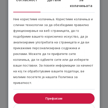
колачињата
Биди модерен, подари ваучер
Ние користиме колачиња. Користиме колачиња и
слични технологии за да обезбедиме правилно
функционирање на веб-страницата, да го
подобриме вашето корисничко искуство, да ја
анализираме употребата на страницата и да ви
прикажеме персонализирана содржина и
реклами. Можете да ги прифатите сите
колачиња, да ги одбиете сите или да изберете
ваши поставки. За повеќе информации за начинот
на кој ги обработуваме вашите податоци, ве
молиме посетете ја нашата Политика за
По е-пошта – 24/7!
приватност.
Изберете електронски ваучер и ќе го добиете
веднаш по завршувањето на нарачката. Добијте
30 денари попуст за секој е-ваучер.
Прифаќам