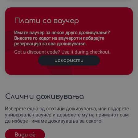
Плати со ваучер
Имате ваучер за некое друго доживување?
Внесете го кодот на ваучерот и побарајте
резервација за ова доживување.
Got a discount code? Use it during checkout.
искористи
Слични доживувања
Изберете едно од стотици доживувања, или подарете
универзален ваучер и дозволете му на примачот сам
да избере - имаме доживувања за секого!
Види сè