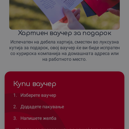
Хартиен ваучер за подарок
Испечатен на дебела хартија, сместен во луксузна
кутија за подарок, овој ваучер ќе ви биде испратен
со курирска компанија на домашната адреса или
на работното место.
Купи ваучер
1.
Изберете ваучер
2.
Додадете пакување
3.
Напишете желба