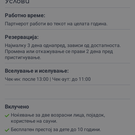
вистинскиот избор за создавање трајни спомени.
Услови
Твојата авантура започнува со пристигнување на
Работно време:
планината Голак, каде ќе пронајдеш гарантирана
свежина дури и во најжешките денови, те очекува
Партнерот работи во текот на целата година.
гостопримството на партнерот.
Резервација:
Сместувањето е во комфорна соба опремена со
Најмалку 3 дена однапред, зависи од достапноста.
пространа king-size спална, дизајнирана да обезбеди
Промена или откажување се прави 2 дена пред
максимален одмор и приватност.
пристигнување.
По пријавувањето, имаш можност веднаш да се
препуштиш на топлината на сауните, што е одличен
Вселување и иселување:
начин за детоксикација и подготовка на организмот
Чек-ин: после 13:00 | Чек-аут: до 11:00
за мирен сон.
Планината нуди патеки за прошетка каде можеш
слободно да ја истражиш недопрената природа пред
да се вратиш во топлината на објектот.
Вклучено
Врвот на твоето доживување е можноста за
Ноќевање за две возрасни лица, појадок,
споделување на романтични моменти во ресторанот
користење на сауни.
на ресортот, кој располага со капацитет од 45
Бесплатен престој за дете до 10 години.
седишта.