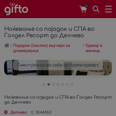
0
Ноќевање со појадок и СПА во
Голдел Ресорт до Делчево
/
Подарок (поклон) ваучери за
/
Одмор и
доживувања
викенд
Сместување во соба со голем кревет
Ноќевање со појадок и СПА во Голдел Ресорт
до Делчево
Делчево
ID44563