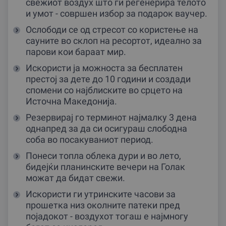
свежиот воздух што ги регенерира телото
и умот - совршен избор за подарок ваучер.
Ослободи се од стресот со користење на
сауните во склоп на ресортот, идеално за
парови кои бараат мир.
Искористи ја можноста за бесплатен
престој за дете до 10 години и создади
спомени со најблиските во срцето на
Источна Македонија.
Резервирај го терминот најмалку 3 дена
однапред за да си осигураш слободна
соба во посакуваниот период.
Понеси топла облека дури и во лето,
бидејќи планинските вечери на Голак
можат да бидат свежи.
Искористи ги утринските часови за
прошетка низ околните патеки пред
појадокот - воздухот тогаш е најмногу