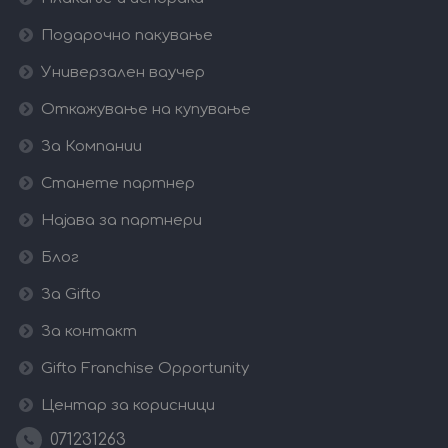
Подарочно пакување
Универзален ваучер
Откажување на купување
За Компании
Станете партнер
Најава за партнери
Блог
За Gifto
За контакт
Gifto Franchise Opportunity
Центар за корисници
071231263