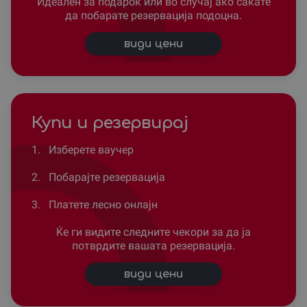
Идеален за подарок или во случај ако сакате
да побарате резервација подоцна.
види цени
Купи и резервирај
1.
Изберете ваучер
2.
Побарајте резервација
3.
Платете лесно онлајн
Ќе ги видите следните чекори за да ја
потврдите вашата резервација.
види цени