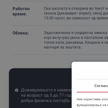
Работно
Ски школата е отворена во текот 
сезона (декември–април), секој де
време:
15:30 часот, во зависност од време
Облека:
Задолжителна е соодветна зимска
која вклучува јакна и панталони за
топла капа, ракавици, бандана и с
наочари за заштита.
Соглас
Доживувањето е наменето за сите лица
на возраст од 5 до 77 години кои се во
Ние користиме кол
добра физичка состојба.
функционирање на в