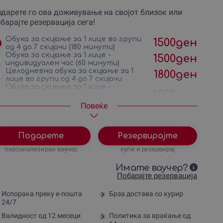
дарете го ова доживување на својот близок или
барајте резервација сега!
Обука за скијање за 1 лице во групи
1500
ден
од 4 до 7 скијачи (180 минути)
Обука за скијање за 1 лице -
1500
ден
индивидуален час (60 минути)
Целодневна обука за скијање за 1
1800
ден
лице во групи од 4 до 7 скијачи
Обука за скијање за 1 лице –
4200
ден
индивидуален час во траење од 3
часа
Повеќе
Целодневна индивидуална обука
8000
ден
за скијање за 1 лице (6 часа)
Подарете
Резервирајте
персонализиран ваучер
купи и резервирај
Имате ваучер?
Побарајте резервација
Испорака преку е-пошта
Брза достава со курир
24/7
Валидност од 12 месеци
Политика за враќање од