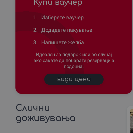
Купи ваучер
1.
Изберете ваучер
2.
Додадете пакување
3.
Напишете желба
Идеален за подарок или во случај
ако сакате да побарате резервација
подоцна.
види цени
Слични
доживувања