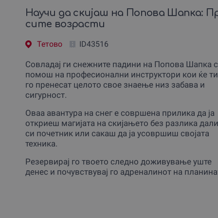
Научи да скијаш на Попова Шапка: П
сите возрасти
Тетово
ID43516
Совладај ги снежните падини на Попова Шапка 
помош на професионални инструктори кои ќе ти
го пренесат целото свое знаење низ забава и
сигурност.
Оваа авантура на снег е совршена прилика да ја
откриеш магијата на скијањето без разлика дал
си почетник или сакаш да ја усовршиш својата
техника.
Резервирај го твоето следно доживување уште
денес и почувствувај го адреналинот на планина