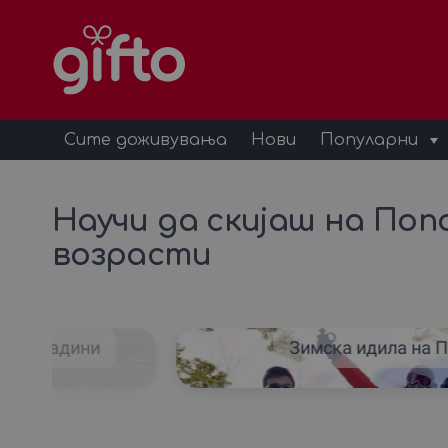
Сите доживувања
Нови
Популарни
Научи да скијаш на Поп
возрасти
нски падини
Зимска идила на 