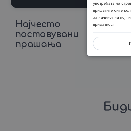
употребата на стр
прифатите сите кол
за начинот на кој 
Најчесто
приватност.
поставувани
прашања
Биди