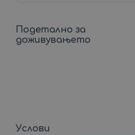
Подетално за
доживувањето
Услови