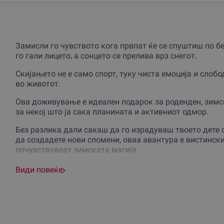
Замисли го чувството кога првпат ќе се спуштиш по б
го гали лицето, а сонцето се прелива врз снегот.
Скијањето не е само спорт, туку чиста емоција и слобо
во животот.
Ова доживување е идеален подарок за роденден, зимс
за некој што ја сака планината и активниот одмор.
Без разлика дали сакаш да го израдуваш твоето дете 
да создадете нови спомени, оваа авантура е вистински
почувствуваат зимската магија.
Доживувањето започнува на преубавата Попова Шапка
Види повеќе
лиценцирани инструктори.
Нивниот пристап е индивидуален и трпелив, фокусиран
подготвеност.
Доколку се одлучиш за индивидуални часови, целото в