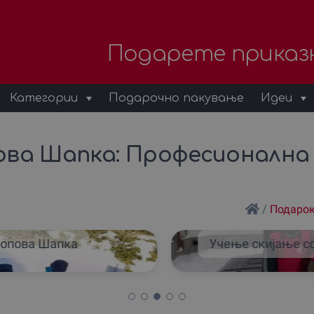
Подарете приказ
Категории
Подарочно пакување
Идеи
ова Шапка: Професионална 
/
Подарок
Попова Шапка
Учење скијање с