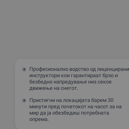
Професионално водство од лиценциран
инструктори кои гарантираат брзо и
безбедно напредување низ секое
движење на снегот.
Пристигни на локацијата барем 30
минути пред почетокот на часот за на
мир да ја обезбедиш потребната
опрема.