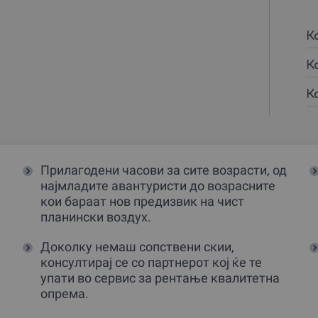
К
К
К
и
Прилагодени часови за сите возрасти, од
најмладите авантуристи до возрасните
кои бараат нов предизвик на чист
планински воздух.
Доколку немаш сопствени скии,
консултирај се со партнерот кој ќе те
упати во сервис за рентање квалитетна
опрема.