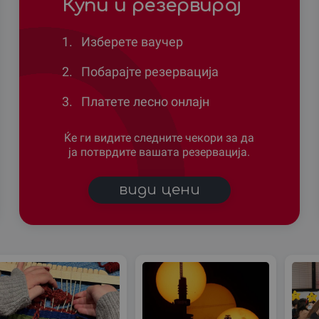
Купи и резервирај
1.
Изберете ваучер
2.
Побарајте резервација
3.
Платете лесно онлајн
Ќе ги видите следните чекори за да
ја потврдите вашата резервација.
види цени