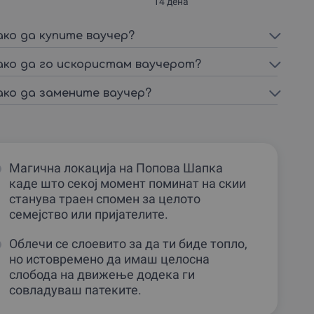
14 дена
ако да купите ваучер?
ако да го искористам ваучерот?
ако да замените ваучер?
Магична локација на Попова Шапка
каде што секој момент поминат на скии
станува траен спомен за целото
семејство или пријателите.
Облечи се слоевито за да ти биде топло,
но истовремено да имаш целосна
слобода на движење додека ги
совладуваш патеките.