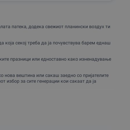
елата патека, додека свежиот планински воздух ти
да која секој треба да ја почувствува барем еднаш
ките празници или едноставно како изненадување
со нова вештина или сакаш заедно со пријателите
от избор за сите генерации кои сакаат да ја
, каде што те пречекува тимот на професионални и
 на твоите потреби и моментално ниво на
нимание на партнерот е насочено кон тебе, што