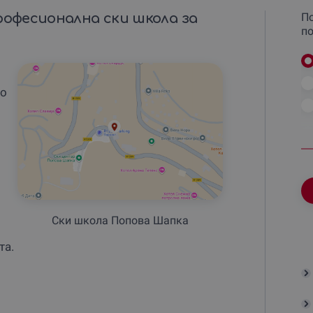
рофесионална ски школа за
По
по
со
и
Ски школа Попова Шапка
та.