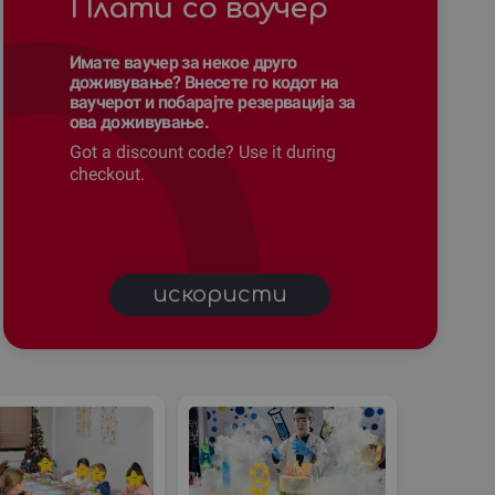
Плати со ваучер
Имате ваучер за некое друго
доживување? Внесете го кодот на
ваучерот и побарајте резервација за
ова доживување.
Got a discount code? Use it during
checkout.
искористи