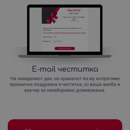
E-mail честитка
На наведениот ден, на примачот ќе му испратиме
празнична поздравна е-честитка, со ваша желба и
ваучер за незаборавно доживување.