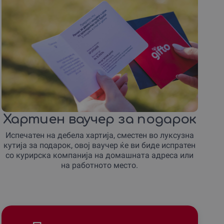
Хартиен ваучер за подарок
Испечатен на дебела хартија, сместен во луксузна
кутија за подарок, овој ваучер ќе ви биде испратен
со курирска компанија на домашната адреса или
на работното место.