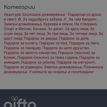
Категории
Авантури
,
Еколошки доживувања - Подароци со душа
и свест ♻️
,
За наjдобрата забава 🎉
,
За тим билдинг
,
Зимски доживувања
,
Курсеви и обуки
,
На отворено
,
Спорт и Фитнес
,
Кочани
,
За десет
,
За едно лице
,
За
осум лица
,
За пет лица
,
За три лица
,
За четири лица
,
За
шест лица
,
Подарок за двајца
,
Подарок за дете
,
Подарок за колега
,
Подарок за Неа
,
Подарок за Него
,
Подарок за тинејџер
,
Подарок за цело друштво
,
Подарок за целото семејство
,
Подарок (поклон) за
Божиќ
,
Подарок (поклон) за Нова година
,
Подарок за
именден
,
Подарок за јубилеј
,
Подарок за матурант
,
Подарок за роденден
,
Зимски доживувања
,
Планински
доживувања
,
Училиште за скијање и сноубординг