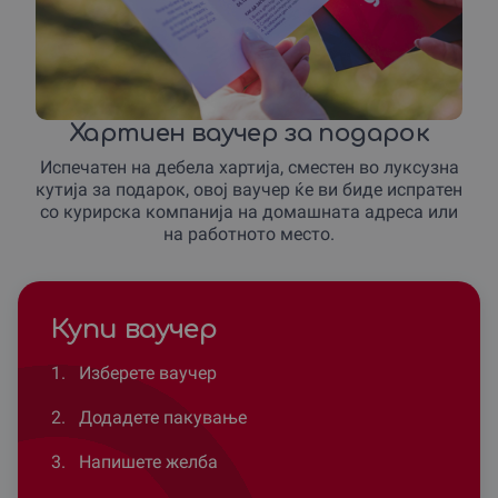
Хартиен ваучер за подарок
Испечатен на дебела хартија, сместен во луксузна
кутија за подарок, овој ваучер ќе ви биде испратен
со курирска компанија на домашната адреса или
на работното место.
Купи ваучер
1.
Изберете ваучер
2.
Додадете пакување
3.
Напишете желба