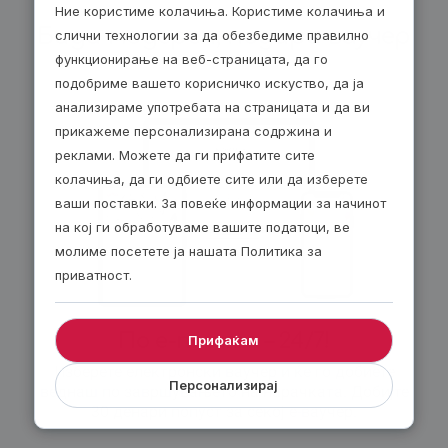
Ние користиме колачиња. Користиме колачиња и
Биди модерен, подари ваучер
слични технологии за да обезбедиме правилно
функционирање на веб-страницата, да го
подобриме вашето корисничко искуство, да ја
анализираме употребата на страницата и да ви
прикажеме персонализирана содржина и
реклами. Можете да ги прифатите сите
колачиња, да ги одбиете сите или да изберете
ваши поставки. За повеќе информации за начинот
на кој ги обработуваме вашите податоци, ве
молиме посетете ја нашата Политика за
приватност.
По е-пошта – 24/7!
Прифаќам
Изберете електронски ваучер и ќе го добиете
Персонализирај
веднаш по завршувањето на нарачката. Добијте
30 денари попуст за секој е-ваучер.