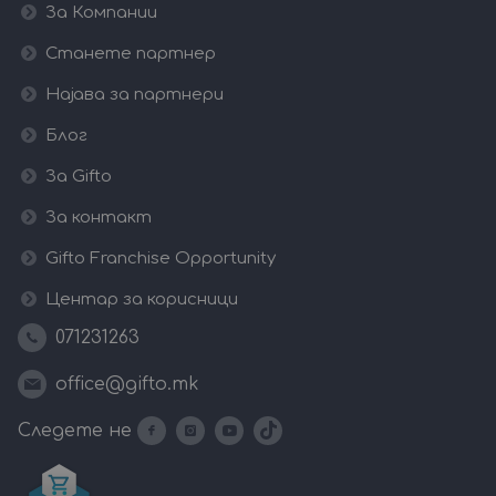
За Компании
Станете партнер
Најава за партнери
Блог
За Gifto
За контакт
Gifto Franchise Opportunity
Центар за корисници
071231263
office@gifto.mk
Следете не