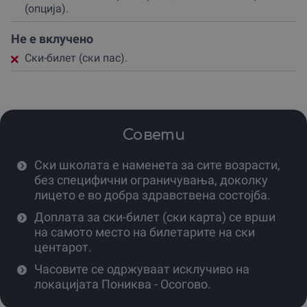
Инструкторот посветува посебно внимание на
(опција).
безбедноста и правилната положба на телото,
користејќи современи методи кои го прават учењето
Не е вклучено
брзо и забавно.
Ски-билет (ски пас).
Пониква, како дел од Осоговските Планини, нуди
специфичен планински амбиент кој дополнително ќе
те мотивира да ги надминеш сопствените граници.
Оваа авантура не е само спорт, туку и емотивна
Совети
поврзаност со природата.
Ски школата е наменета за сите возрасти,
Замисли го чувството на ладниот ветар на лицето и
мекото крцкање на снегот под твоите скии додека го
без специфични ограничувања, доколку
правиш својот прв успешен спуст.
лицето е во добра здравствена состојба.
Доплата за ски-билет (ски карта) се врши
Тоа е моментот кога стравот исчезнува, а се појавува
чистата радост.
на самото место на билетарите на ски
центарот.
Доживувањето е достапно во текот на целата зимска
Часовите се одржуваат исклучиво на
сезона, секогаш кога временските услови дозволуваат
безбедно и пријатно скијање на патеките.
локацијата Пониква - Осогово.