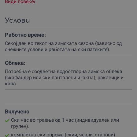
или едноставно како награда за себе, бидејќи
Види повеќе
активниот одмор во природа е најдобриот начин за
регенерација на духот и телото.
Услови
Твоето доживување започнува на преубавата
Пониква, локација позната по својата питома природа
Работно време:
и одлични патеки за учење.
Секој ден во текот на зимската сезона (зависно од
Организаторот нуди избор помеѓу индивидуален час
снежните услови и работата на ски патеките).
„еден на еден“ за максимален фокус или групен час
каде можеш да учиш во друштво и да споделуваш
Облека:
насмевки со останатите учесници.
Потребна е соодветна водоотпорна зимска облека
Секој ски час трае 60 минути, време кое е внимателно
(скафандер или ски панталони и јакна), ракавици и
испланирано за да добиеш теоретски насоки, но и
капа.
доволно практично вежбање на патеката под будното
око на стручен инструктор.
Процесот е едноставен и прилагоден на сите возрасти.
Вклучено
Доколку немаш сопствена опрема, партнерот
Ски час во траење од 1 час (индивидуален или
обезбедува сè што ти е потребно – од скии за деца до
групен).
професионална опрема за возрасни.
комплетна ски опрема (скии, чевли, стапови)