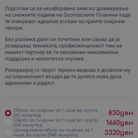
Подготви се за незаборавно зимско доживување
на снежните падини на Осоговските Планини каде
те очекуваат идеални услови за првите скијачки
чекори.
Без разлика дали си почетник или сакаш да ја
усовршиш техниката, професионалниот тим на
нашиот партнер ќе ти овозможи максимална
поддршка и квалитетна опрема.
Резервирај го твојот термин веднаш и дозволи му
на планинскиот воздух да ти донесе нова доза
адреналин и радост.
Обука за скијање за 1 лице во група
830
ден
(60 минути)
Обука за скијање за 1 лице во група
1660
ден
(120 минути)
Целодневна обука за скијање за 1
3320
ден
лице во група (240 минути)