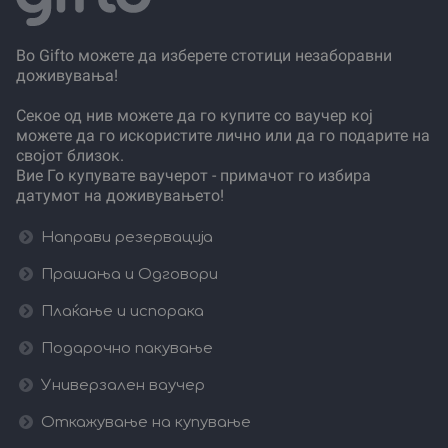
Во Gifto можете да изберете стотици незаборавни
доживувања!
Секое од нив можете да го купите со ваучер кој
можете да го искористите лично или да го подарите на
својот близок.
Вие Го купувате ваучерот - примачот го избира
датумот на доживувањето!
Направи резервација
Прашања и Одговори
Плаќање и испорака
Подарочно пакување
Универзален ваучер
Откажување на купување