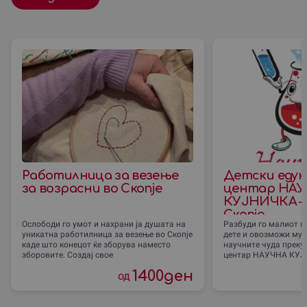
Работилница за везење
Детски еду
за возрасни во Скопjе
центар НА
КУЈНИЧКА –
Скопје
Ослободи го умот и нахрани ја душата на
Разбуди го малиот и
уникатна работилница за везење во Скопjе
дете и овозможи му в
каде што конецот ќе зборува наместо
научните чуда преку
зборовите. Создај свое
центар НАУЧНА КУЈ
1400
ден
од