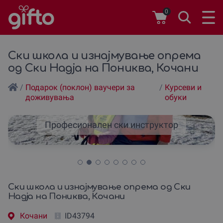
0
Ски школа и изнајмување опрема
од Ски Надја на Пониква, Кочани
/
Подарок (поклон) ваучери за
/
Курсеви и
доживувања
обуки
Професионален ски инструктор
Ски школа и изнајмување опрема од Ски
Надја на Пониква, Кочани
Кочани
ID43794