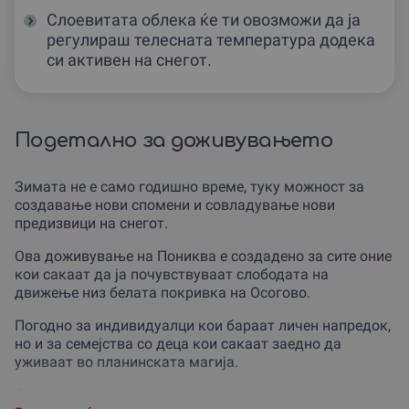
Слоевитата облека ќе ти овозможи да ја
регулираш телесната температура додека
си активен на снегот.
Подетално за доживувањето
Зимата не е само годишно време, туку можност за
создавање нови спомени и совладување нови
предизвици на снегот.
Ова доживување на Пониква е создадено за сите оние
кои сакаат да ја почувствуваат слободата на
движење низ белата покривка на Осогово.
Погодно за индивидуалци кои бараат личен напредок,
но и за семејства со деца кои сакаат заедно да
уживаат во планинската магија.
Ова е совршен подарок за родендени, зимски распусти