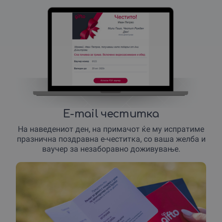
E-mail честитка
На наведениот ден, на примачот ќе му испратиме
празнична поздравна е-честитка, со ваша желба и
ваучер за незаборавно доживување.