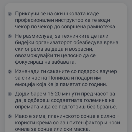
Приклучи се на ски школата каде
професионален инструктор ќе те води
чекор по чекор до совршена рамнотежа.
Не размислувај за техничките детали
бидејќи организаторот обезбедува врвна
ски опрема за деца и возрасни,
овозможувајќи ти целосно да се
фокусираш на забавата.
Изненади ги саканите со подарок ваучер
за ски час на Пониква и подари им
емоција која ќе ја паметат со години.
Дојди барем 15-20 минути пред часот за
да ја одбереш соодветната големина на
опремата и да се подготвиш без брзање.
Иако е зима, планинското сонце е силно –
користи крема со заштитен фактор и носи
очила за сонце или ски маска.