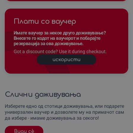
Плати со ваучер
Имате ваучер за некое друго доживување?
Внесете го кодот на ваучерот и побарајте
резервација за ова доживување.
Got a discount code? Use it during checkout.
искористи
Слични доживувања
Изберете едно од стотици доживувања, или подарете
универзален ваучер и дозволете му на примачот сам
да избере - имаме доживувања за секого!
Види сè