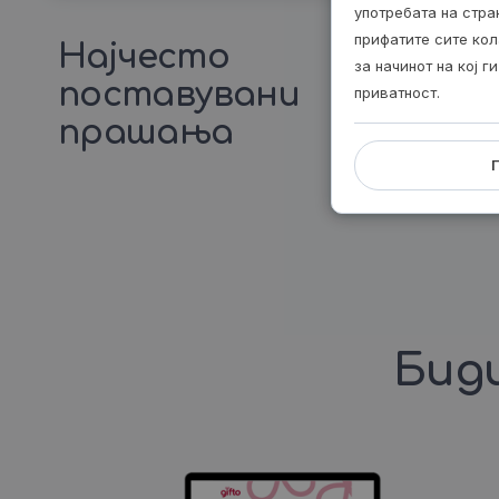
употребата на стр
прифатите сите кол
Најчесто
за начинот на кој 
поставувани
приватност.
прашања
Биди