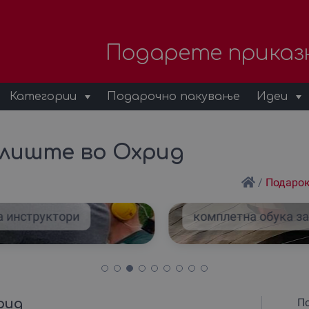
Подарете приказ
Категории
Подарочно пакување
Идеи
елиште во Охрид
/
Подарок
а инструктори
комплетна обука за
рид
По