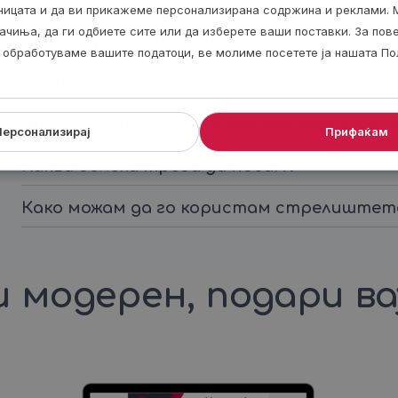
аницата и да ви прикажеме персонализирана содржина и реклами. 
ачиња, да ги одбиете сите или да изберете ваши поставки. За по
Како да резервирам час?
ги обработуваме вашите податоци, ве молиме посетете ја нашата По
Дали можам да дојдам со мое оружје?
Што ако сакам да го откажам мојот тер
Персонализирај
Прифаќам
Каква облека треба да носам?
Како можам да го користам стрелиштет
 модерен, подари в