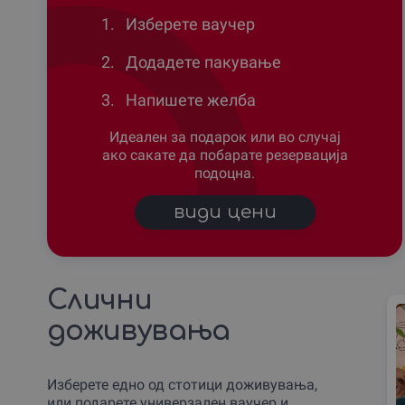
1.
Изберете ваучер
2.
Додадете пакување
3.
Напишете желба
Идеален за подарок или во случај
ако сакате да побарате резервација
подоцна.
види цени
Слични
доживувања
Изберете едно од стотици доживувања,
или подарете универзален ваучер и