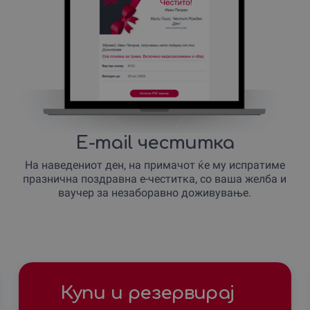
E-mail честитка
На наведениот ден, на примачот ќе му испратиме
празнична поздравна е-честитка, со ваша желба и
ваучер за незаборавно доживување.
Купи и резервирај