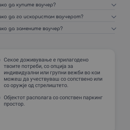
ако да купите ваучер?
ако да го искористам ваучерот?
ако да замените ваучер?
Секое доживување е прилагодено
твоите потреби, со опција за
индивидуални или групни вежби во кои
можеш да учествуваш со сопствено или
со оружје од стрелиштето.
Објектот располага со сопствен паркинг
простор.