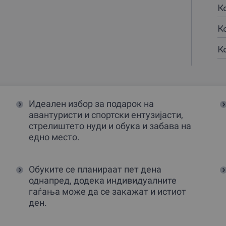
К
К
К
Идеален избор за подарок на
авантуристи и спортски ентузијасти,
стрелиштето нуди и обука и забава на
едно место.
Обуките се планираат пет дена
однапред, додека индивидуалните
гаѓања може да се закажат и истиот
ден.