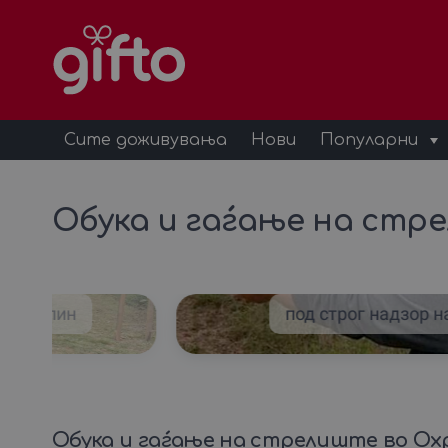
Сите доживувања
Нови
Популарни
Обука и гаѓање на стр
адреналин
под строг надзор н
Обука и гаѓање на стрелиште во Ох