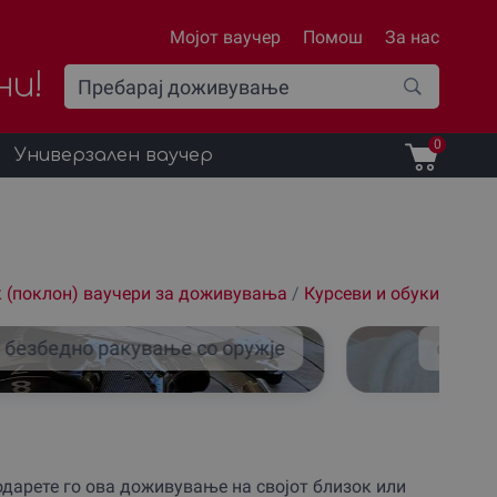
Мојот ваучер
Помош
За нас
ни!
0
Универзален ваучер
 (поклон) ваучери за доживувања
/
Курсеви и обуки
 безбедно ракување со оружје
спорт
дарете го ова доживување на својот близок или