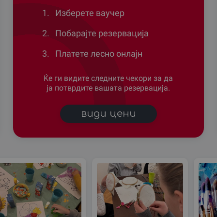
1.
Изберете ваучер
2.
Побарајте резервација
3.
Платете лесно онлајн
Ќе ги видите следните чекори за да
ја потврдите вашата резервација.
види цени