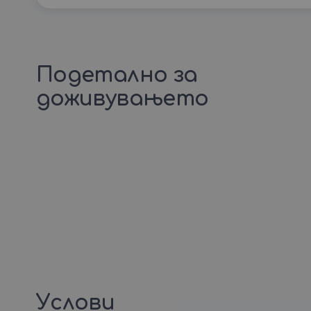
Подетално за
доживувањето
Услови