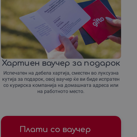
Хартиен ваучер за подарок
Испечатен на дебела хартија, сместен во луксузна
кутија за подарок, овој ваучер ќе ви биде испратен
со курирска компанија на домашната адреса или
на работното место.
Плати со ваучер