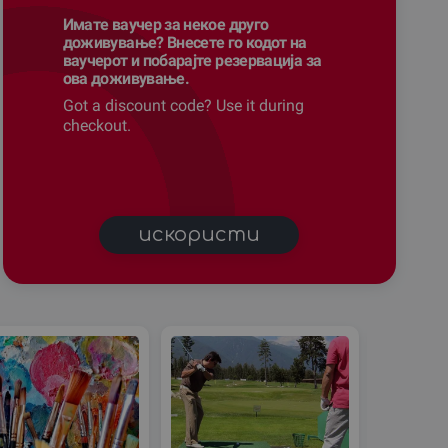
Имате ваучер за некое друго
доживување? Внесете го кодот на
ваучерот и побарајте резервација за
ова доживување.
Got a discount code? Use it during
checkout.
искористи