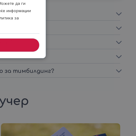
Можете да ги
веќе информации
литика за
мин?
о за тимбилдинг?
аучер