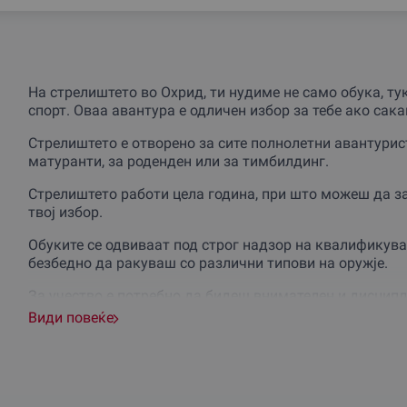
На стрелиштето во Охрид, ти нудиме не само обука, ту
спорт. Оваа авантура е одличен избор за тебе ако сак
Стрелиштето е отворено за сите полнолетни авантурист
матуранти, за роденден или за тимбилдинг.
Стрелиштето работи цела година, при што можеш да з
твој избор.
Обуките се одвиваат под строг надзор на квалификува
безбедно да ракуваш со различни типови на оружје.
За учество е потребно да бидеш внимателен и дисципл
потребно е да поседуваш соодветна дозвола. Во спроти
Види повеќе
користење.
Не пропуштај ја шансата да ја испробаш оваа уникатн
Резервирај свој термин веднаш и подари си доживува