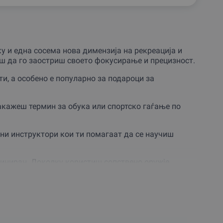
ку и една сосема нова димензија на рекреација и
аш да го заостриш своето фокусирање и прецизност.
и, а особено е популарно за подароци за
акажеш термин за обука или спортско гаѓање по
ни инструктори кои ти помагаат да се научиш
иниран. Доколку користиш сопствено оружје,
вно, партнерот ќе ти обезбеди оружје за
а и возбудлива активност!
ње полно со адреналин и узбудување!