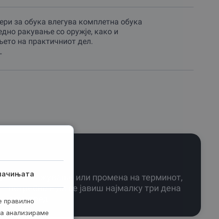
ери за обука влегува комплетна обука
едно ракување со оружје, како и
ето на практичниот дел.
г
лачињата
За откажување или промена на терминот,
потребно е да се јавиш најмалку три дена
однапред.
е правилно
ја анализираме