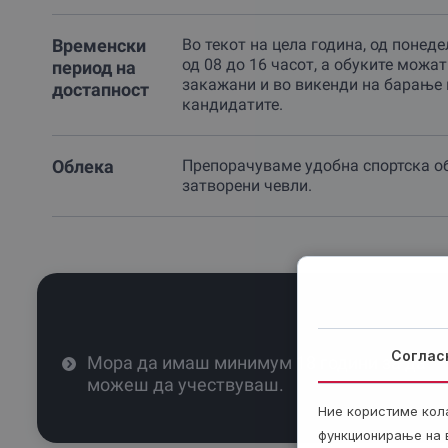
Временски
Во текот на цела година, од понед
од 08 до 16 часот, а обуките можа
период на
закажани и во викенди на барање 
достапност
кандидатите.
Облека
Препорачуваме удобна спортска о
затворени чевли.
Соглас
Мора да имаш минимум 18 години за да
можеш да учествуваш.
Ние користиме кол
функционирање на в