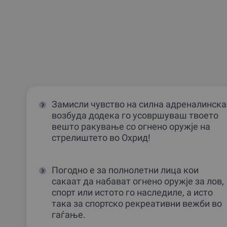
Замисли чувство на силна адреналинска
возбуда додека го усовршуваш твоето
вешто ракување со огнено оружје на
стрелиштето во Охрид!
Погодно е за полнолетни лица кои
сакаат да набават огнено оружје за лов,
спорт или истото го наследиле, а исто
така за спортско рекреативни вежби во
гаѓање.