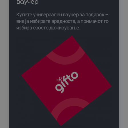
ваучер
Купете универзален ваучер за подарок –
вие ја избирате вредноста, а примачот го
избира своето доживување.