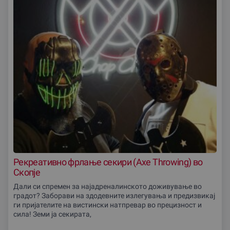
Рекреативно фрлање секири (Axe Throwing) во
Скопје
Дали си спремен за најадреналинското доживување во
градот? Заборави на здодевните излегувања и предизвикај
ги пријателите на вистински натпревар во прецизност и
сила! Земи ја секирата,