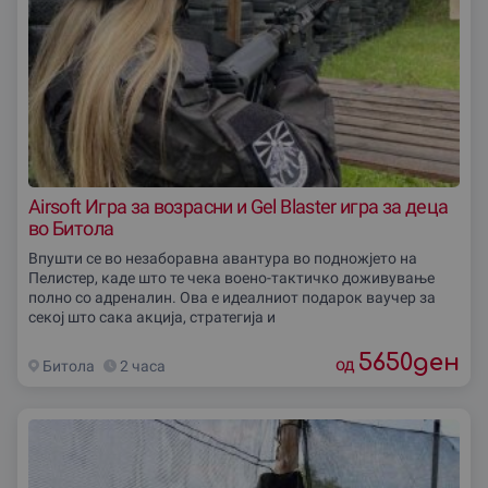
Airsoft Игра за возрасни и Gel Blaster игра за деца
во Битола
Впушти се во незаборавна авантура во подножјето на
Пелистер, каде што те чека воено-тактичко доживување
полно со адреналин. Ова е идеалниот подарок ваучер за
секој што сака акција, стратегија и
5650
ден
од
Битола
2 часа