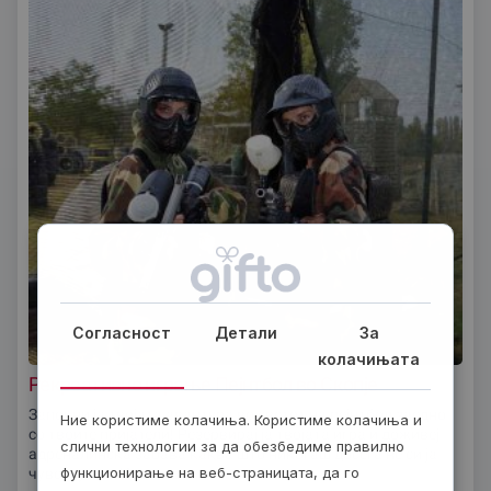
Согласност
Детали
За
колачињата
Рекреативно играње Пејнтбол во Скопjе
Започни ја твојата авантура во светот на пејнтбол заедно
Ние користиме колачиња. Користиме колачиња и
со твоите пријатели! Резервирај ја твојата игра и доживеј
слични технологии за да обезбедиме правилно
адреналинска забава каква што никогаш досега не си ја
функционирање на веб-страницата, да го
чувствувал. Идеално