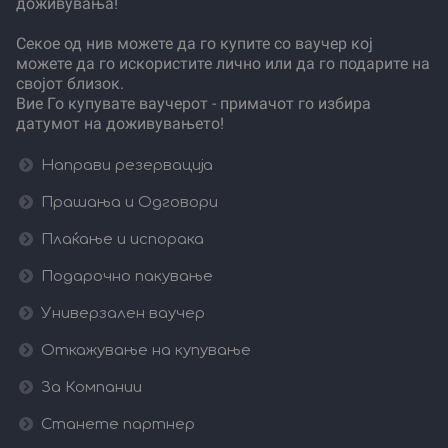
доживувања!
Секое од нив можете да го купите со ваучер кој
можете да го искористите лично или да го подарите на
својот близок.
Вие Го купувате ваучерот - примачот го избира
датумот на доживувањето!
Направи резервација
Прашања и Одговори
Плаќање и испорака
Подарочно пакување
Универзален ваучер
Откажување на купување
За Компании
Станете партнер