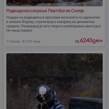
Роденденско играње Пејнтбол во Скопjе
Подари си роденденска прослава исполнета со адреналин
и забава! Војувај, стратегирај и освојувај во динамична
средина. Резервирај ја сега твојата незаборавна авантура!
Не чекај повеќе!
6240
ден
од
Скопjе
2:30 часа