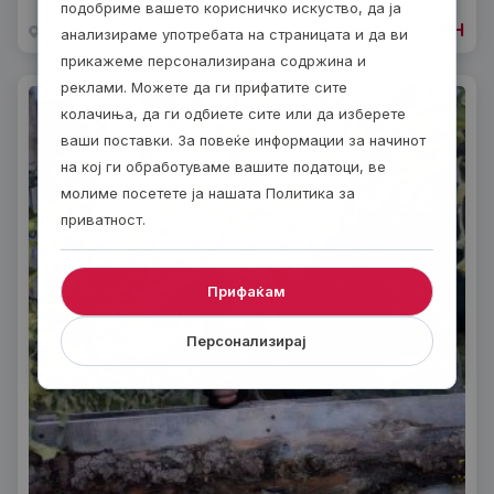
подобриме вашето корисничко искуство, да ја
5760
ден
од
Скопjе
90 минути
анализираме употребата на страницата и да ви
прикажеме персонализирана содржина и
реклами. Можете да ги прифатите сите
колачиња, да ги одбиете сите или да изберете
ваши поставки. За повеќе информации за начинот
на кој ги обработуваме вашите податоци, ве
молиме посетете ја нашата Политика за
приватност.
Прифаќам
Персонализирај