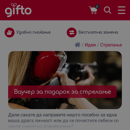
0
Бесплатна замена
1 година важност
/
Идеи
/
Стрелање
Ваучер за подарок за стрелање
Дали сакате да направите нешто посебно за една
ваша драга личност или да се почестите себеси со
некое уникатно доживување?