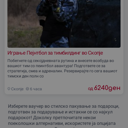
Играње Пејнтбол за тимбилдинг во Скопjе
Побегнете од секојдневната рутина и внесете возбуда во
вашиот тим со пеинтбол авантура! Подгответе се за
стратегија, смеа и адреналин. Резервирајте го сега вашиот
тимски ден полн со
6240
ден
од
Скопjе
6 часа
Изберете ваучер во стилско пакување за подароци,
подготвен за подарување и истакни се со најкул
подарокот! Доколку претпочитате некои
поеколошки алтернативи, искористете ја опцијата