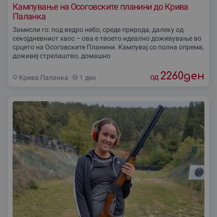
Кампување на Осоговските планини до Крива
Паланка
Замисли го: под ведро небо, среде природа, далеку од
секојдневниот хаос – ова е твоето идеално доживување во
срцето на Осоговските Планини. Кампувај со полна опрема,
доживеј стрелаштво, домашно
2260
ден
од
Крива Паланка
1 ден