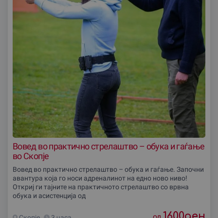
Вовед во практично стрелаштво – обука и гаѓање
во Скопjе
Вовед во практично стрелаштво – обука и гаѓање. Започни
авантура која го носи адреналинот на едно ново ниво!
Откриј ги тајните на практичното стрелаштво со врвна
обука и асистенција од
1600
ден
од
Скопjе
3 часа