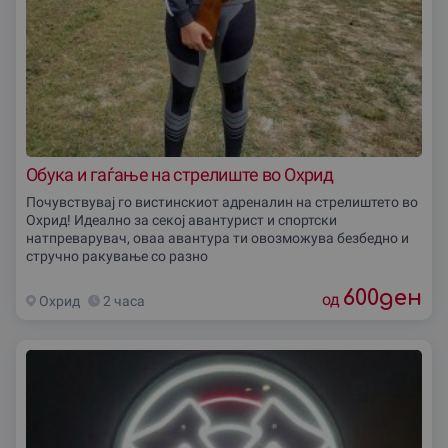
Обука и гаѓање на стрелиште во Охрид
Почувствувај го вистинскиот адреналин на стрелиштето во
Охрид! Идеално за секој авантурист и спортски
натпреварувач, оваа авантура ти овозможува безбедно и
стручно ракување со разно
600
ден
од
Охрид
2 часа