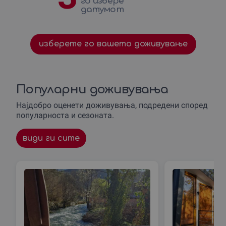
го избере
датумот
изберете го вашето доживување
Популарни доживувања
Најдобро оценети доживувања, подредени според
популарноста и сезоната.
види ги сите