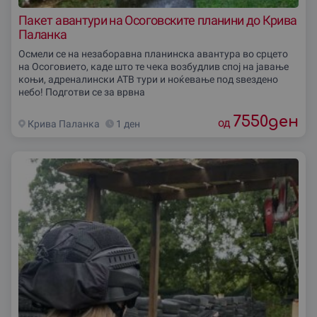
Пакет авантури на Осоговските планини до Крива
Паланка
Осмели се на незаборавна планинска авантура во срцето
на Осоговието, каде што те чека возбудлив спој на јавање
коњи, адреналински АТВ тури и ноќевање под ѕвездено
небо! Подготви се за врвна
7550
ден
од
Крива Паланка
1 ден