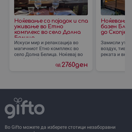
Ноќевање со појадок и спа
Ноќевање 
уживање во Етно
базен Блис
комплекс во село Долна
до Скопjе
Белица
Искуси мир и релаксација во
Замисли утро
магичниот Етно комплекс во
воздух, тивк
село Долна Белица. Ноќевај во
реката и вкус
удобна соба со појадок, користи
природата. Во
2760
ден
од
го спа центар и уживај
до Градот“ со
Во Gifto можете да изберете стотици незаборавни