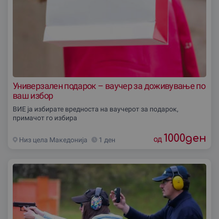
Универзален подарок – ваучер за доживување по
ваш избор
ВИЕ ја избирате вредноста на ваучерот за подарок,
примачот го избира
1000
ден
од
Низ цела Македониjа
1 ден