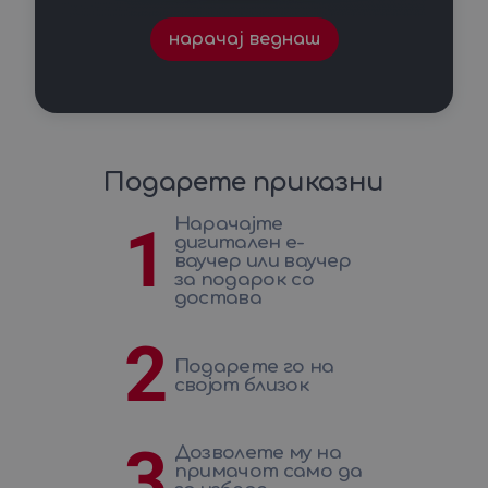
нарачај веднаш
Подарете приказни
Нарачајте
1
дигитален е-
ваучер или ваучер
за подарок со
достава
2
Подарете го на
својот близок
3
Дозволете му на
примачот само да