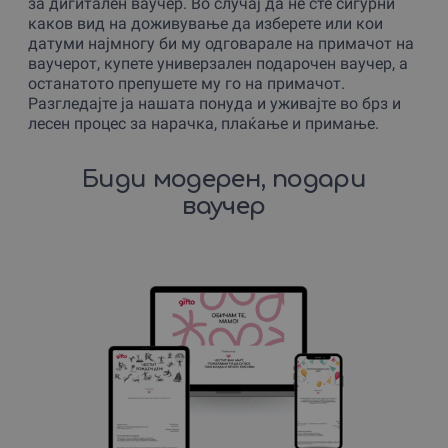
за дигитален ваучер. Во случај да не сте сигурни
каков вид на доживување да изберете или кои
датуми најмногу би му одговарале на примачот на
ваучерот, купете универзален подарочен ваучер, а
останатото препушете му го на примачот.
Разгледајте ја нашата понуда и уживајте во брз и
лесен процес за нарачка, плаќање и примање.
Биди модерен, подари
ваучер