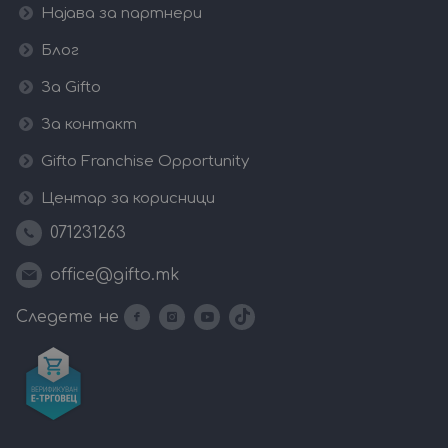
Најава за партнери
Блог
За Gifto
За контакт
Gifto Franchise Opportunity
Центар за корисници
071231263
office@gifto.mk
Следете не