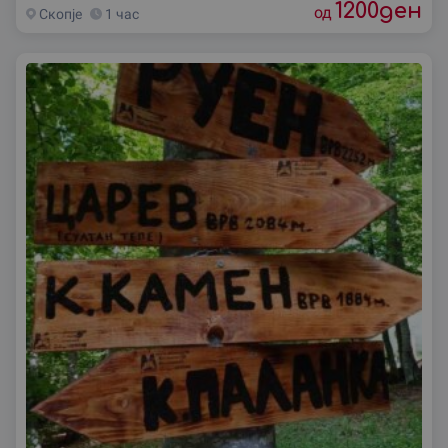
1200
ден
од
Скопjе
1 час