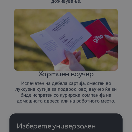
доживување.
Хартиен ваучер
Испечатен на дебела хартија, сместен во
луксузна кутија за подарок, овој ваучер ќе ви
биде испратен со курирска компанија на
домашната адреса или на работното место.
Изберете универзален