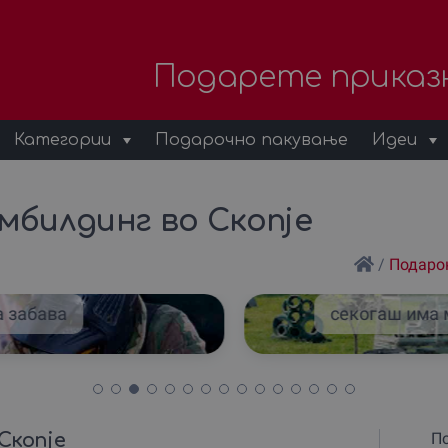
Подарете приказ
Категории
Подарочно пакување
Идеи
мбилдинг во Скопjе
/
Подаро
а забава
секогаш има 
Скопjе
По