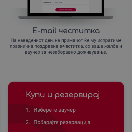
E-mail честитка
На наведениот ден, на примачот ќе му испратиме
празнична поздравна е-честитка, со ваша желба и
ваучер за незаборавно доживување.
Купи и резервирај
1.
Изберете ваучер
2.
Побарајте резервација