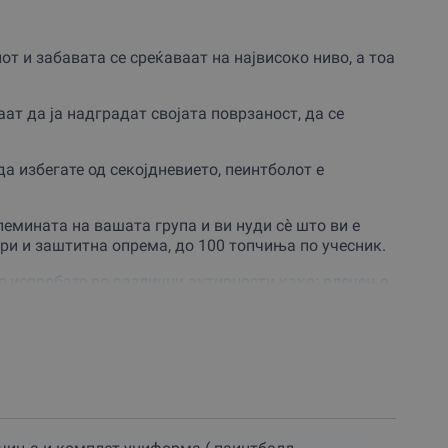
от и забавата се среќаваат на највисоко ниво, а тоа
т да ја надградат својата поврзаност, да се
а избегате од секојдневието, пеинтболот е
лемината на вашата група и ви нуди сè што ви е
ри и заштитна опрема, до 100 топчиња по учесник.
се испробате во различни активности како: влечење
 повеќе возбуда на вашето тимско доживување.
 го вашето следно тимско доживување и дозволете
 авантуристи, соодветно облечени за битка и
, туку и ќе им овозможи да создадат спомени кои