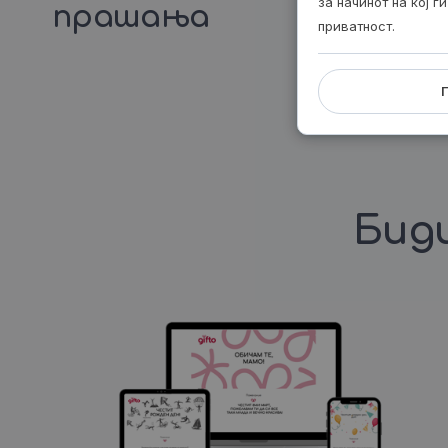
за начинот на кој 
прашања
приватност.
Биди