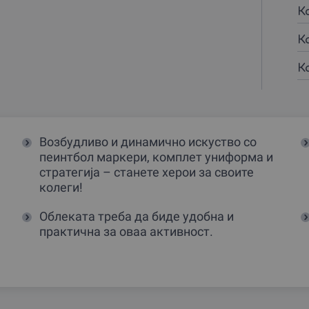
К
К
К
Возбудливо и динамично искуство со
пеинтбол маркери, комплет униформа и
стратегија – станете херои за своите
колеги!
Облеката треба да биде удобна и
практична за оваа активност.