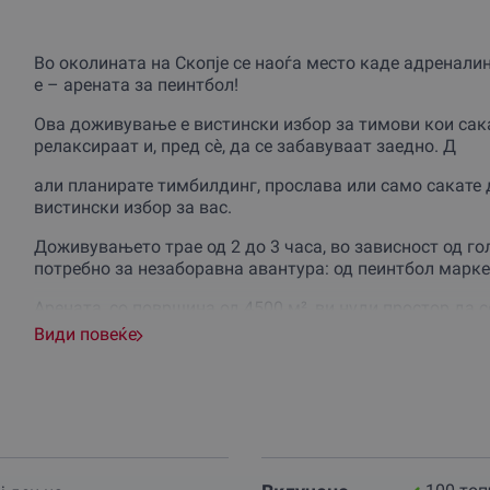
Во околината на Скопје се наоѓа место каде адреналин
е – арената за пеинтбол!
Ова доживување е вистински избор за тимови кои сакаа
релаксираат и, пред сè, да се забавуваат заедно. Д
али планирате тимбилдинг, прослава или само сакате д
вистински избор за вас.
Доживувањето трае од 2 до 3 часа, во зависност од го
потребно за незаборавна авантура: од пеинтбол марке
Арената, со површина од 4500 м², ви нуди простор да 
со јаже и стрелање со лак со стрели, додавајќи уште
Види повеќе
Не дозволувајте рутината да ве победи! Резервирајте
им на вашите колеги да се чувствуваат како вистински
подготвени за победа.
Ова доживување не само што ќе ги зближи вработените
долго ќе се паметат.