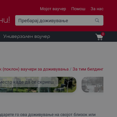
Мојот ваучер
Помош
За нас
ни!
0
Универзален ваучер
к (поклон) ваучери за доживувања
/
За тим билдинг
место каде да се скриеш
дарете го ова доживување на својот близок или