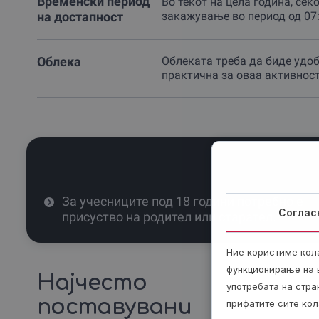
Временски период
Во текот на цела година, секо
на достапност
закажување во период од 07:
Облека
Облеката треба да биде удоб
практична за оваа активност
За учесниците под 18 години потребно е
Соглас
присуство на родител или старател.
Ние користиме кол
функционирање на в
Најчесто
употребата на стр
поставувани
прифатите сите кол