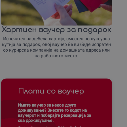
Хартиен ваучер за подарок
Испечатен на дебела хартија, сместен во луксузна
кутија за подарок, овој ваучер ќе ви биде испратен
со курирска компанија на домашната адреса или
на работното место.
Плати со ваучер
Имате ваучер за некое друго
доживување? Внесете го кодот на
ваучерот и побарајте резервација за
ова доживување.