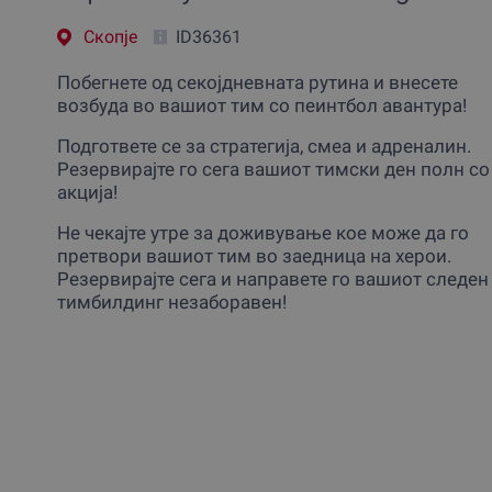
Скопjе
ID36361
Побегнете од секојдневната рутина и внесете
возбуда во вашиот тим со пеинтбол авантура!
Подгответе се за стратегија, смеа и адреналин.
Резервирајте го сега вашиот тимски ден полн со
акција!
Не чекајте утре за доживување кое може да го
претвори вашиот тим во заедница на херои.
Резервирајте сега и направете го вашиот следен
тимбилдинг незаборавен!