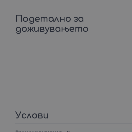
Подетално за
доживувањето
Услови