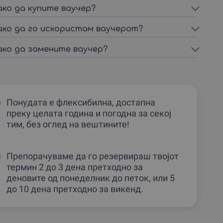
играње паинтбол
ако да купите ваучер?
За до 14 лица - до 3 часа
тимбилдинг активности со
19320
ден
ако да го искористам ваучерот?
играње паинтбол, воздушна
пушка, лак и стрела, влечење со
јаже и голф штафета
ако да замените ваучер?
Понудата е флексибилна, достапна
преку целата година и погодна за секој
тим, без оглед на вештините!
Препорачуваме да го резервираш твојот
термин 2 до 3 дена претходно за
деновите од понеделник до петок, или 5
до 10 дена претходно за викенд.