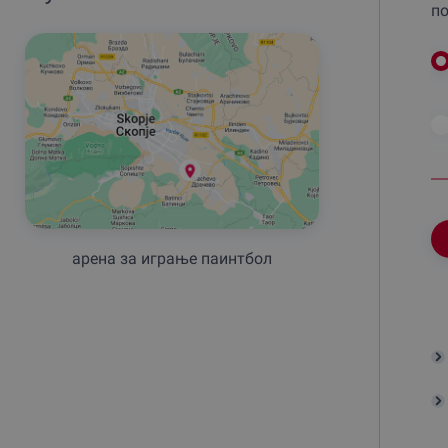
по
арена за играње паинтбол