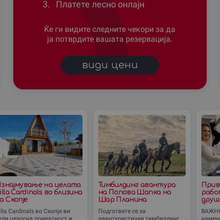
3.
Платете лесно онлајн
Ќе ги видите следните чекори за да
ја потврдите вашата резервација.
види цени
знајмување на целата
Тимбилдинг авантура
Прив
illa Cardinals во близина
на Попова Шапка на
рабо
а Скопје
Шар Планина
друш
билди
illa Cardinals во Скопје ви
Подгответе се за
ВАЖНО
уди целосна приватност и
авантуристички тимбилдинг
намене