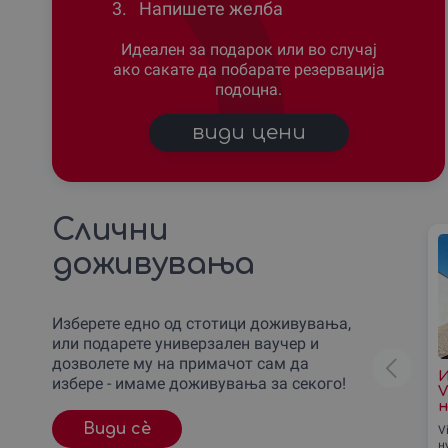
3.
Напишете желба
Идеален за подарок или во случај
ако сакате да побарате резервација
подоцна.
види цени
Слични
доживувања
Изберете едно од стотици доживувања,
или подарете универзален ваучер и
дозволете му на примачот сам да
И
избере - имаме доживувања за секого!
V
н
Види сè
V
н