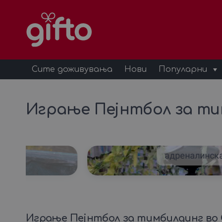
Сите доживувања
Нови
Популарни
Играње Пејнтбол за ти
бор
адреналинск
Играње Пејнтбол за тимбилдинг во 