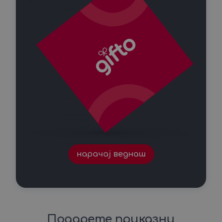
нарачај веднаш
Подарете приказни