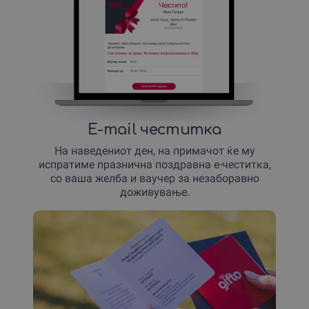
E-mail честитка
На наведениот ден, на примачот ќе му
испратиме празнична поздравна е-честитка,
со ваша желба и ваучер за незаборавно
доживување.