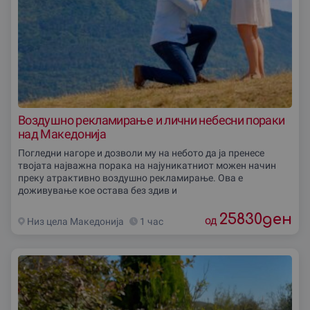
Воздушно рекламирање и лични небесни пораки
над Македонија
Погледни нагоре и дозволи му на небото да ја пренесе
твојата најважна порака на најуникатниот можен начин
преку атрактивно воздушно рекламирање. Ова е
доживување кое остава без здив и
25830
ден
од
Низ цела Македониjа
1 час