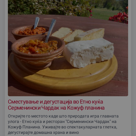
Сместување и дегустација во Етно куќа
Серменински Чардак на Кожуф планина
Откријте го местото каде што природата игра главната
улога - Етно куќа и ресторан "Серменински Чардак" на
Кожуф Планина. Уживајте во спектакуларната глетка,
дегустирајте домашна храна и вино