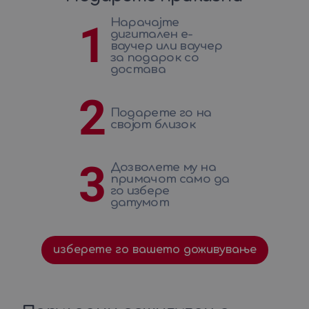
Нарачајте
1
дигитален е-
ваучер или ваучер
за подарок со
достава
2
Подарете го на
својот близок
3
Дозволете му на
примачот само да
го избере
датумот
изберете го вашето доживување