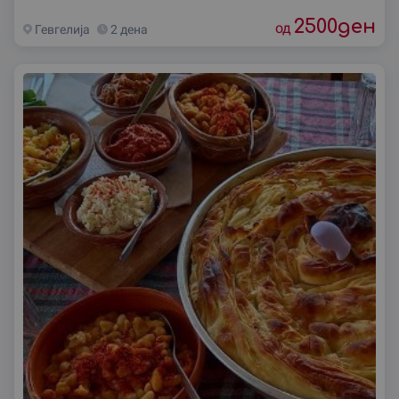
2500
ден
од
Гевгелиjа
2 дена