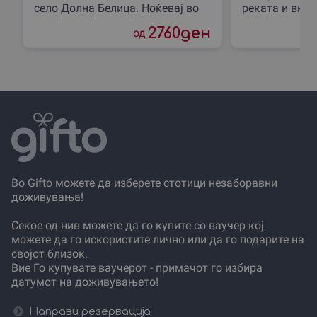
село Долна Белица. Ноќевај во
реката и вкус
удобна соба со појадок, користи
природата. Во
2760
ден
од
го спа центар и уживај
до Градот“ со
Во Gifto можете да изберете стотици незаборавни
доживувања!
Секое од нив можете да го купите со ваучер кој
можете да го искористите лично или да го подарите на
својот близок.
Вие Го купувате ваучерот - примачот го избира
датумот на доживувањето!
Направи резервација