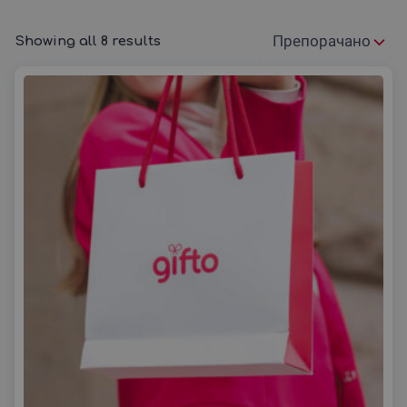
го изненадите некого за празници, искуствата во
Гевгелија се идеални за ова.
Showing all 8 results
Подреди
Од вино тури, разгледи на историски локалитети,
па до спортски активности, Гевгелија е совршено
според:
место за уживање во природата и авантурите што
таа ги нуди.
Gifto.mk
ви овозможува да изберете
автентични искуства кои ќе бидат запаметени
долго. Овие искуства не само што се добар
подарок
, туку се и начин да се поддржат локалните
претпријатија и да се откријат нови места.
Гевгелија е позната по својата разновидност на
активности кои се достапни за сите посетители. Со
ваучерите од
Gifto.mk
, можете да подарите не само
активност, туку и авантура која ќе ја остави трајна
споменка. Без разлика дали барате романтична
вечер, тури со велосипед, или возбудливи искуства
во природата, Гевгелија има што да понуди.
Experience the adventures of Gevgelija with Gifto.mk
If you’re looking for a unique experience to share with
someone special,
Gifto.mk
offers a variety of gift