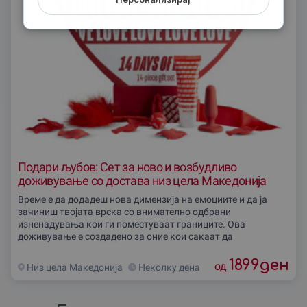
Подари љубов: Сет за ново и возбудливо
доживување со достава низ цела Македонија
Време е да додадеш нова димензија на емоциите и да ја
зачиниш твојата врска со внимателно одбрани
изненадувања кои ги поместуваат границите. Ова
доживување е создадено за оние кои сакаат да
1899
ден
од
Низ цела Македониjа
Неколку дена