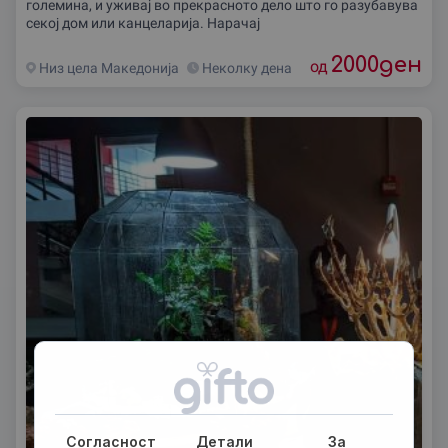
големина, и уживај во прекрасното дело што го разубавува
секој дом или канцеларија. Нарачај
2000
ден
од
Низ цела Македониjа
Неколку дена
Согласност
Детали
За