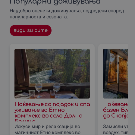
Популарни доживувања
Најдобро оценети доживувања, подредени според
популарноста и сезоната.
види ги сите
Ноќевање со појадок и спа
Ноќевање 
уживање во Етно
базен Блис
комплекс во село Долна
до Скопjе
Белица
Искуси мир и релаксација во
Замисли утро
магичниот Етно комплекс во
воздух, тивк