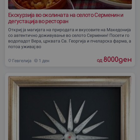
Екскурзиjа во околината на селото Серменин и
дегустација во ресторан
Откриј ја магијата на природата и вкусовите на Македонија
со автентично доживување во селото Серменин! Посети го
водопадот Вера, црквата Св. Георгија и пчеларска фарма, а
потоа уживај во
8000
ден
од
Гевгелиjа
1 ден