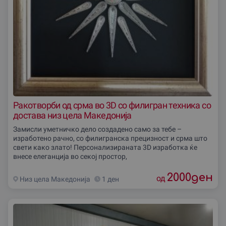
Ракотворби од срма во 3D со филигран техника со
достава низ цела Македониjа
Замисли уметничко дело создадено само за тебе –
изработено рачно, со филигранска прецизност и срма што
свети како злато! Персонализираната 3D изработка ќе
внесе елеганција во секој простор,
2000
ден
од
Низ цела Македониjа
1 ден