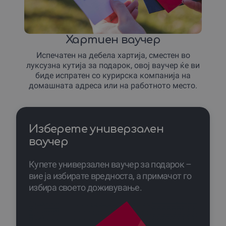
Хартиен ваучер
Испечатен на дебела хартија, сместен во
луксузна кутија за подарок, овој ваучер ќе ви
биде испратен со курирска компанија на
домашната адреса или на работното место.
Изберете универзален
ваучер
Купете универзален ваучер за подарок –
вие ја избирате вредноста, а примачот го
избира своето доживување.