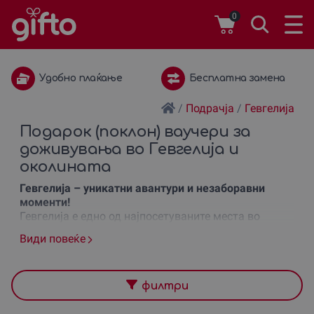
0
Удобно плаќање
Бесплатна замена
/
Подрачја
/
Гевгелиjа
Подарок (поклон) ваучери за
доживувања во Гевгелиjа и
околината
Гевгелија – уникатни авантури и незаборавни
моменти!
Гевгелија е едно од најпосетуваните места во
Македонија, познато по своите природни убавини и
Види повеќе
авантуристички искуства. На
Gifto.mk
можете да
најдете многу различни
подароци
, како што се
ваучери за активни авантури, кои ќе ја направат
секоја прилика посебна. Без разлика дали сакате
филтри
да подарите
поклон
за роденден, годишнина или да