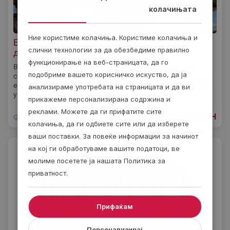
колачињата
Ние користиме колачиња. Користиме колачиња и
Биоактивен терариум – Донеси ја природата
слични технологии за да обезбедиме правилно
дома!
функционирање на веб-страницата, да го
Внеси парче од природата директно во својот дом или
подобриме вашето корисничко искуство, да ја
своjата канцелариjа со биоактивен терариум! Минијатурен
еко-систем кој самиот се одржува, со тропски растенија и
анализираме употребата на страницата и да ви
уникатен
прикажеме персонализирана содржина и
реклами. Можете да ги прифатите сите
7900
ден
од
Низ цела Македониjа
Неколку дена
колачиња, да ги одбиете сите или да изберете
ваши поставки. За повеќе информации за начинот
на кој ги обработуваме вашите податоци, ве
молиме посетете ја нашата Политика за
приватност.
Прифаќам
Персонализирај