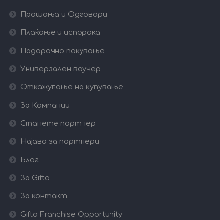
Прашања и Одговори
Плаќање и испорака
Подарочно пакување
Универзален ваучер
Откажување на купување
За Компании
Станете партнер
Најава за партнери
Блог
За Gifto
За контакт
Gifto Franchise Opportunity