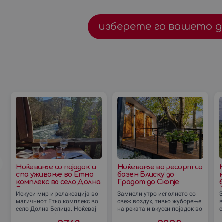
изберете го вашето 
Ноќевање со појадок и
Ноќевање во ресорт со
спа уживање во Етно
базен Блиску до
комплекс во село Долна
Градот до Скопjе
Белица
Искуси мир и релаксација во
Замисли утро исполнето со
магичниот Етно комплекс во
свеж воздух, тивко жуборење
село Долна Белица. Ноќевај
на реката и вкусен појадок во
во удобна соба со појадок,
природата. Во ресортот