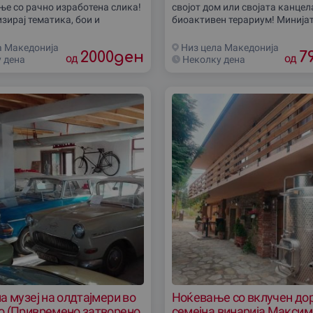
е со рачно изработена слика!
својот дом или своjата канцел
зирај тематика, бои и
биоактивен терариум! Минијат
 и уживај во прекрасното дело
систем кој самиот се одржува,
зубавува секој дом или
растенија и уникатен
а Македониjа
Низ цела Македониjа
2000
ден
7
ја. Нарачај
од
од
 дена
Неколку дена
а музеј на олдтајмери во
Ноќевање со вклучен дор
о (Привремено затворено
семејна винарија Максим