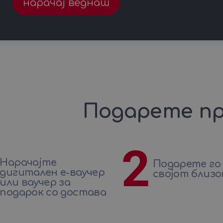
нарачај веднаш
Подарете пр
2
Нарачајте
Подарете го
дигитален е-ваучер
својот близо
или ваучер за
подарок со достава