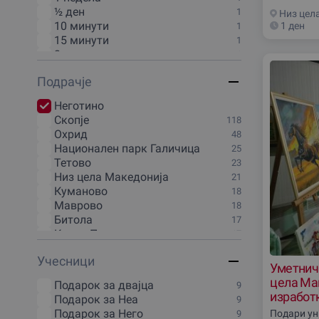
Онлајн доживувања
1
½ ден
1
Низ цел
10 минути
1 ден
1
15 минути
1
2 дена
1
2:30 часа
1
Подрачjе
20 минути
1
3 часа
1
Неготино
30 минути
1
Скопjе
118
4 часа
1
Охрид
48
40 минути
1
Национален парк Галичица
25
45 минути
1
Тетово
23
5 минути
1
Низ цела Македониjа
21
5 часа
1
Куманово
18
50 минути
1
Маврово
18
6 часа
1
Битола
17
70 минути
1
Крива Паланка
17
80 минути
1
Национален парк Маврово
17
90 минути
1
Учесници
Кочани
16
Уметничк
Викенд
1
Демир-Капиjа
15
цела Ма
Подарок за двајца
9
Кавадарци
14
изработ
Подарок за Неа
9
Национален парк Пелистер
14
Подарок за Него
Подари ун
9