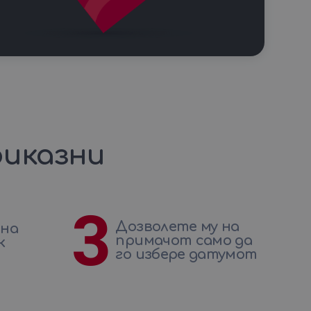
иказни
3
Дозволете му на
 на
примачот само да
к
го избере датумот