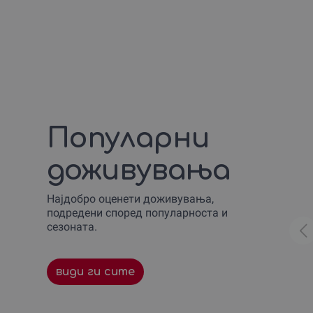
Популарни
доживувања
Најдобро оценети доживувања,
подредени според популарноста и
сезоната.
види ги сите