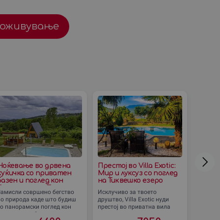
доживување
Ноќевање во дрвена
Престој во Villa Exotic:
Пикни
куќичка со приватен
Мир и луксуз со поглед
Осого
базен и поглед кон
на Тиквешко езеро
до Кр
Осоговските Планини
Замисли совршено бегство
Исклучиво за твоето
Замисли
(Македонска Каменица)
во природа каде што будиш
друштво, Villa Exotic нуди
bag во 
со панорамски поглед кон
престој во приватна вила
озвучу
прекрасните Осоговски
опкружена со природа и
омилени