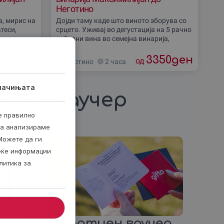
Неготино
а, мирис на
Дојди таму каде што виното зборува со
теси,
срцето. Уживај во дегустација на 5 рачно
дмори се во
избрани вина во семејна винарија,
о срцето
придружена со ладна даска со локални
деликатеси. Погледни зад кулисите на
350
ден
3350
ден
од
Неготино
2 часа
лачињата
дари ваучер
е правилно
ја анализираме
Можете да ги
веќе информации
литика за
итка
Хартиен ваучер