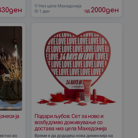
простор,
Низ цела Македониjа
830
ден
2000
ден
од
1 ден
онеси ја
Подари љубов: Сет за ново и
возбудливо доживување со
достава низ цела Македонија
ектно во
Време е да додадеш нова димензија на