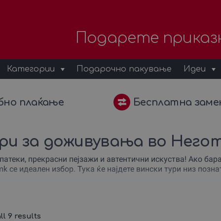
Подарете приказ
Категории
Подарочно пакување
Идеи
бно плаќање
Бесплатна заме
ери за доживувања во Него
патеки, прекрасни пејзажи и автентични искуства! Ако бар
.mk се идеален избор. Тука ќе најдете вински тури низ поз
вање! Изненадете ги саканите со ексклузивна винска тура,
вото во Неготино. Дополнете ја авантурата со гурмански с
l 9 results