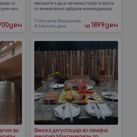
ариjа со
емоциите и да ја зачиниш твојата врска
урен еко-
со внимателно одбрани изненадувања
 со тропски
кои ги поместуваат границите. Ова
доживување е создадено за оние кои
Низ цела Македониjа
900
ден
1899
ден
сакаат да
од
Неколку дена
учек во
Винска дегустација во семејна
илијан
винарија Максимилијан до