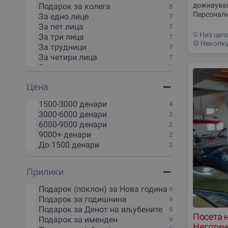
Струга
14
доживувањ
Подарок за колега
8
Берово
13
Персонали
За едно лице
7
Делчево
13
големина,
За пет лица
7
Крушево
13
што го ра
Низ цел
За три лица
7
Гостивар
12
канцелари
Неколку
За трудници
7
Велес
11
За четири лица
7
Гевгелиjа
11
За шест лица
7
Прилеп
11
Подарок за цело друштво
7
Струмица
11
Цена
Подарок за целото семејство
7
Виница
10
За осум лица
6
Грциjа
10
1500-3000 денари
4
Подарок за дете
6
Кратово
10
3000-6000 денари
3
Подарок за тинејџер
6
Македонска Каменица
10
6000-9000 денари
2
За десет
5
Македонски Брод
10
9000+ денари
2
Над 20 лица
4
Штип
10
До 1500 денари
2
Валандово
9
Дебар
9
Прилики
Доjран
9
Кичево
9
Подарок (поклон) за Нова година
9
Пробиштип
9
Подарок за годишнина
9
Радовиш
9
Подарок за Денот на вљубените
9
Свети-Николе
9
Посета н
Подарок за именден
9
Неготин