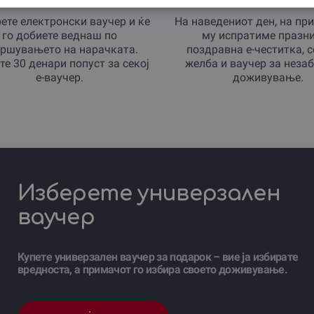
ете електронски ваучер и ќе
На наведениот ден, на пр
го добиете веднаш по
му испратиме празн
ршувањето на нарачката.
поздравна е-честитка, 
те 30 денари попуст за секој
желба и ваучер за неза
е-ваучер.
доживување.
Изберете универзален
ваучер
Купете универзален ваучер за подарок – вие ја избирате
вредноста, а примачот го избира своето доживување.