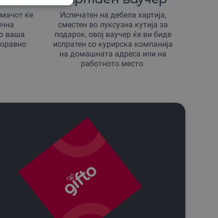
имачот ќе
Испечатен на дебела хартија,
ична
сместен во луксузна кутија за
со ваша
подарок, овој ваучер ќе ви биде
боравно
испратен со курирска компанија
на домашната адреса или на
работното место.