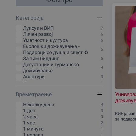
Филтри
Со Gifto.mk, купувањето ваучери е брзо и едноста
срцето на македонскиот вински регион.
Категорија
Nëse kërkoni një dhuratë të veçantë në Negotinë, shik
Луксуз и ВИП
7
Личен развој
6
Looking for a special gift in Negotino? Browse our exc
Уметност и култура
6
Еколошки доживувања -
5
Подароци со душа и свест ♻️
За тим билдинг
5
Дегустации и гурманско
4
доживување
Авантури
3
На отворено
3
Курсеви и обуки
3
Времетраење
Универза
За наjдобрата забава 🎉
2
доживув
Одмор и викенд
2
Неколку дена
4
Спорт и Фитнес
2
1 ден
3
Зимски доживувања
1
ВИЕ ја из
2 часа
3
Масажи и SPA
за подаро
1
1 час
2
Туризам и патувања
1
1 минута
1
Кулинарски задоволства
1
1 недела
1