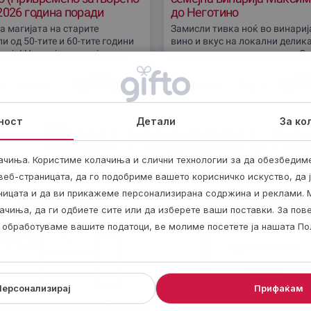
2026 година поради
до Неготино
ање и преместување)
а магијата на старите
Замисли тивка ноќ во винариј
и од 50-тите и 60-тите години
вино и вкус на локални делика
ија! Научи ја историјата на
далеку од градската врева. О
ите и уживај во вкусни слатки
автентична семејна винарија в
рецепти. Резервирај сега и
на тиквешкиот вински
400
ден
3
од
од
о
2 часа
Неготино
1 ден
ност
Детали
За ко
Биди модерен, по
ачиња. Користиме колачиња и слични технологии за да обезбедим
еб-страницата, да го подобриме вашето корисничко искуство, да 
аницата и да ви прикажеме персонализирана содржина и реклами. 
ачиња, да ги одбиете сите или да изберете ваши поставки. За по
ги обработуваме вашите податоци, ве молиме посетете ја нашата По
Персонализирај
Прифаќам
е-пошта – 24/7!
E-mail чест