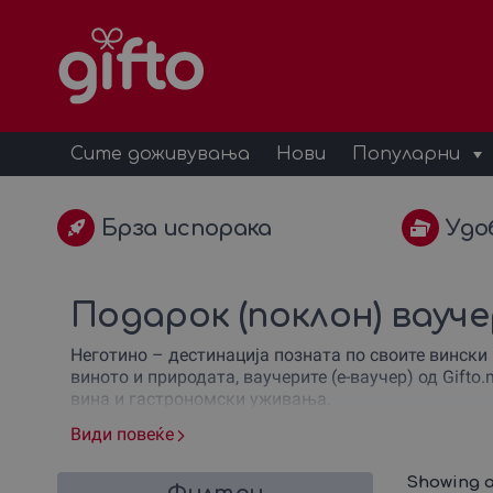
Сите доживувања
Нови
Популарни
Брза испорака
Удо
Подарок (поклон) вауч
Неготино – дестинација позната по своите вински 
виното и природата, ваучерите (e-ваучер) од Gifto
вина и гастрономски уживања.
Види повеќе
Подарете (podari voucher) уникатно винско доживу
дознаат повеќе за традицијата на винопроизводст
кои нудат вистинска релаксација.
Showing al