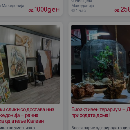
Низ цела
а Македониjа
Македониjа
1000
ден
25
од
од
1 час
и слики со достава низ
Биоактивен терариум – Д
кедониjа – рачна
природата дома!
ка од атеље Калеви
икатно уметничко
Внеси парче од природата дир