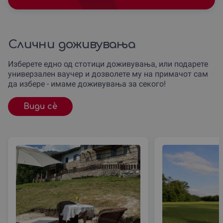
Слични доживувања
Изберете едно од стотици доживувања, или подарете
универзален ваучер и дозволете му на примачот сам
да избере - имаме доживувања за секого!
Види сè