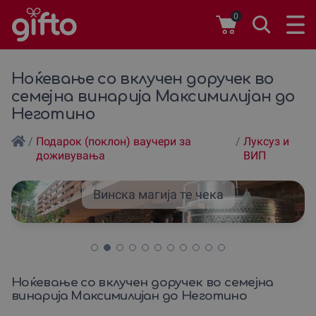
0
Ноќевање со вклучен доручек во
семејна винарија Максимилијан до
Неготино
/
Подарок (поклон) ваучери за
/
Луксуз и
доживувања
ВИП
Винска магија те чека
Ноќевање со вклучен доручек во семејна
винарија Максимилијан до Неготино