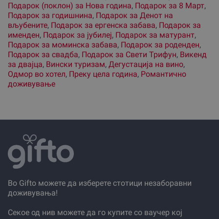
Подарок (поклон) за Нова година
,
Подарок за 8 Март
,
Подарок за годишнина
,
Подарок за Денот на
вљубените
,
Подарок за ергенска забава
,
Подарок за
именден
,
Подарок за јубилеј
,
Подарок за матурант
,
Подарок за моминска забава
,
Подарок за роденден
,
Подарок за свадба
,
Подарок за Свети Трифун
,
Викенд
за двајца
,
Вински туризам
,
Дегустација на вино
,
Одмор во хотел
,
Преку цела година
,
Романтично
доживување
Во Gifto можете да изберете стотици незаборавни
доживувања!
Секое од нив можете да го купите со ваучер кој