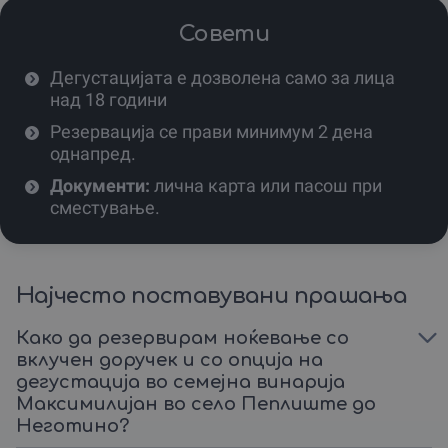
Ако бараш автентичен подарок што ќе остане во
Совети
срцето, ова е идеалниот избор.
Дегустацијата е дозволена само за лица
Резервирај ваучер за себе или подари го некому што
над 18 години
го заслужува ова прекрасно бегство од реалноста.
Резервација се прави минимум 2 дена
Избери од понудените опции и дозволи му на виното
однапред.
да ја раскаже својата приказна.
Документи:
лична карта или пасош при
сместување.
Најчесто поставувани прашања
Како да резервирам ноќевање со
вклучен доручек и со опција на
дегустација во семејна винарија
Максимилијан во село Пеплиште до
Неготино?