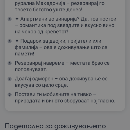
рурална Македонија – резервирај го
твоето бегство уште денес!
✦ Апартмани во винарија? Да, тоа постои
– романтика под ѕвездите и вкусно вино
на чекор од креветот!
✦ Подарок за двојки, пријатели или
фамилија – ова е доживување што се
памети!
Резервирај навреме – местата брзо се
пополнуваат.
Доаѓај одморен – ова доживување се
вкусува со цело срце.
Постави ги мобилните на тивко –
природата и виното зборуваат најгласно.
Подетално за доживувањето