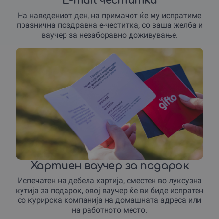
E-mail честитка
На наведениот ден, на примачот ќе му испратиме
празнична поздравна е-честитка, со ваша желба и
ваучер за незаборавно доживување.
Хартиен ваучер за подарок
Испечатен на дебела хартија, сместен во луксузна
кутија за подарок, овој ваучер ќе ви биде испратен
со курирска компанија на домашната адреса или
на работното место.