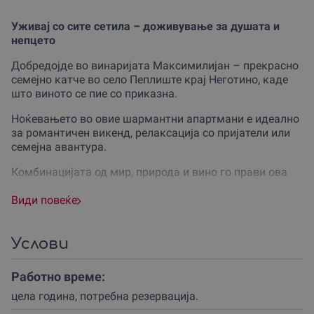
Уживај со сите сетила – доживување за душата и
непцето
Добредојде во винаријата Максимилијан – прекрасно
семејно катче во село Пеплиште крај Неготино, каде
што виното се пие со приказна.
Ноќевањето во овие шармантни апартмани е идеално
за романтичен викенд, релаксација со пријатели или
семејна авантура.
Комбинацијата од мир, природа и вино го прави ова
доживување совршено за родендени, годишнини или
како оригинален подарок со душа.
Види повеќе
Апартманите се комфорни, пространи и уредени со
вкус – една трокреветна и две двокреветни соби со
Услови
дополнителни поединечни легла.
Работно време:
Секоја резервација вклучува вкусен појадок со
локални специјалитети, а во лето – уште и уживање
цела година, потребна резервациjа.
покрај базенот (вклучено во цената)!