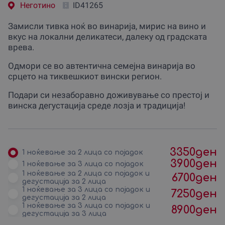
Неготино
ID41265
Замисли тивка ноќ во винарија, мирис на вино и
вкус на локални деликатеси, далеку од градската
врева.
Одмори се во автентична семејна винарија во
срцето на тиквешкиот вински регион.
Подари си незаборавно доживување со престој и
винска дегустација среде лозја и традиција!
3350
ден
1 ноќевање за 2 лица со појадок
3900
ден
1 ноќевање за 3 лица со појадок
1 ноќевање за 2 лица со појадок и
6700
ден
дегустација за 2 лица
1 ноќевање за 3 лица со појадок и
7250
ден
дегустација за 2 лица
1 ноќевање за 3 лица со појадок и
8900
ден
дегустација за 3 лица