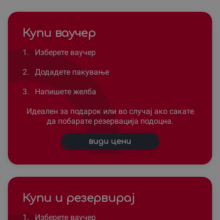
Купи ваучер
1.
Изберете ваучер
2.
Додадете пакување
3.
Напишете желба
Идеален за подарок или во случај ако сакате
да побарате резервација подоцна.
види цени
Купи и резервирај
1.
Изберете ваучер