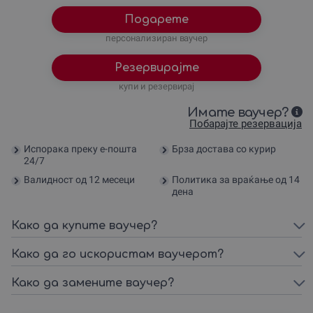
Подарете
персонализиран ваучер
Резервирајте
купи и резервирај
Имате ваучер?
Побарајте резервација
Испорака преку е-пошта
Брза достава со курир
24/7
Валидност од 12 месеци
Политика за враќање од 14
дена
Како да купите ваучер?
Како да го искористам ваучерот?
Како да замените ваучер?