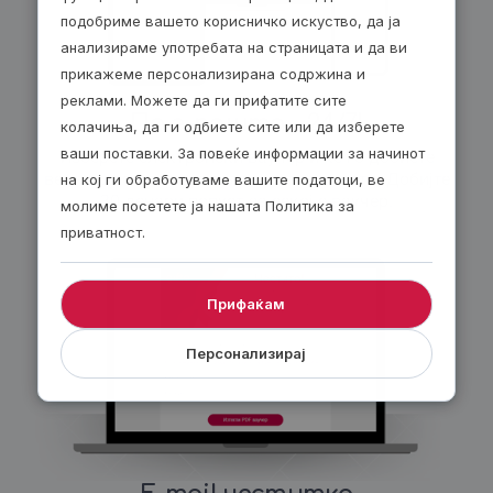
подобриме вашето корисничко искуство, да ја
анализираме употребата на страницата и да ви
прикажеме персонализирана содржина и
реклами. Можете да ги прифатите сите
По е-пошта – 24/7!
колачиња, да ги одбиете сите или да изберете
ваши поставки. За повеќе информации за начинот
Изберете електронски ваучер и ќе го добиете
веднаш по завршувањето на нарачката. Добијте
на кој ги обработуваме вашите податоци, ве
30 денари попуст за секој е-ваучер.
молиме посетете ја нашата Политика за
приватност.
Прифаќам
Персонализирај