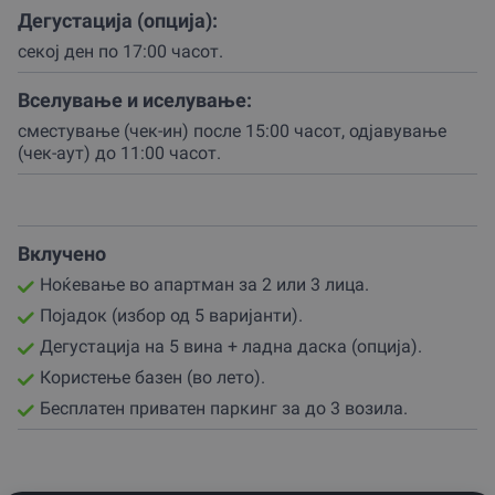
Дегустација (опција):
За вечерите, можеш да нарачаш пица (со доплата) и
да се опуштиш во дворот со чаша вино.
секој ден по 17:00 часот.
Дегустацијата (опциjа) започнува после 17 часот и
Вселување и иселување:
вклучува 5 различни видови вино, ладна даска со
сместување (чек-ин) после 15:00 часот, одјавување
македонски кашкавали и пршути, и прошетка низ
(чек-аут) до 11:00 часот.
винаријата каде што ќе дознаеш како се раѓа секоја
капка од оваа магија.
Партнерот овозможува различни опции за ноќевање
во винаријата – за 2 или 3 лица, со или без
Вклучено
дегустација.
Ноќевање во апартман за 2 или 3 лица.
Резервацијата е едноставна – потребни се само два
Појадок (избор од 5 варијанти).
дена однапред.
Дегустација на 5 вина + ладна даска (опциjа).
Сместувањето започнува после 15:00 часот, а се
Користење базен (во лето).
одјавуваш до 11:00 часот.
Бесплатен приватен паркинг за до 3 возила.
Доколку патуваш со автомобил – има бесплатен
паркинг за три возила.
Подари вино, природа и мир – подари доживување!