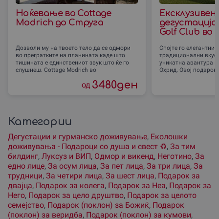
Ноќевање во Cottage
Ексклузивен 
Modrich до Струга
дегустација 
Golf Club во
Дозволи му на твоето тело да се одмори
Спојте го елегантнио
во прегратките на планината каде што
традиционални вкусо
тишината е единствениот звук што ќе го
уникатна авантура н
слушнеш. Cottage Modrich во
Охрид. Овој подарок
3480
ден
од
Категории
Дегустации и гурманско доживување
,
Еколошки
доживувања - Подароци со душа и свест ♻️
,
За тим
билдинг
,
Луксуз и ВИП
,
Одмор и викенд
,
Неготино
,
За
едно лице
,
За осум лица
,
За пет лица
,
За три лица
,
За
трудници
,
За четири лица
,
За шест лица
,
Подарок за
двајца
,
Подарок за колега
,
Подарок за Неа
,
Подарок за
Него
,
Подарок за цело друштво
,
Подарок за целото
семејство
,
Подарок (поклон) за Божиќ
,
Подарок
(поклон) за веридба
,
Подарок (поклон) за кумови
,