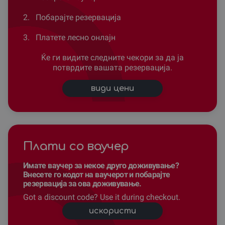
2.
Побарајте резервација
3.
Платете лесно онлајн
Ќе ги видите следните чекори за да ја
потврдите вашата резервација.
види цени
Плати со ваучер
Имате ваучер за некое друго доживување?
Внесете го кодот на ваучерот и побарајте
резервација за ова доживување.
Got a discount code? Use it during checkout.
искористи