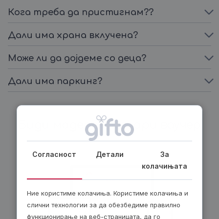
Кога треба да пристигнам??
Дали има храна вклучена?
Може ли да дојдеме со деца?
Дали има паркинг?
Биди модерен, подари ваучер
Согласност
Детали
За
колачињата
Ние користиме колачиња. Користиме колачиња и
слични технологии за да обезбедиме правилно
функционирање на веб-страницата, да го