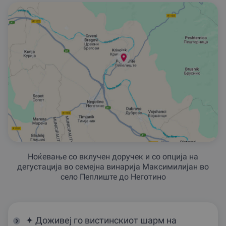
Ноќевање со вклучен доручек и со опција на
дегустација во семејна винарија Максимилијан во
село Пеплиште до Неготино
✦ Доживеј го вистинскиот шарм на