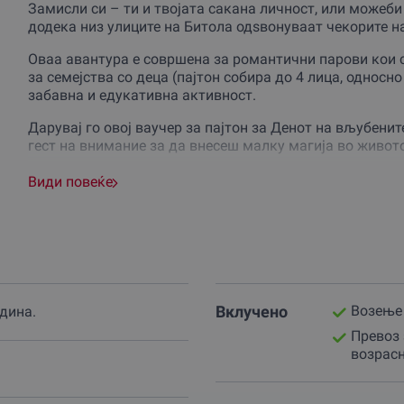
Замисли си – ти и твојата сакана личност, или можеби 
додека низ улиците на Битола одѕвонуваат чекорите н
Оваа авантура е совршена за романтични парови кои са
за семејства со деца (пајтон собира до 4 лица, односно
забавна и едукативна активност.
Дарувај го овој ваучер за пајтон за Денот на вљубени
гест на внимание за да внесеш малку магија во живото
Ова е вистинско романтично доживување кое ќе го п
Види повеќе
Партнерот во Битола е специјализиран за коњички ава
пријатност при возењето.
Доживувањето трае цел час, доволно време да уживате 
глетки и звуци на градот.
Вклучено
Возење 
одина.
Достапни се две опции: романтично возење за двајца 
четири возрасни лица.
Превоз 
возрас
Возењето со пајтон е достапно во текот на целата го
зимската, пролетната, летната или есенската убавина 