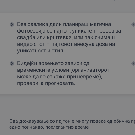
Без разлика дали планираш магична
фотосесија со пајтон, уникатен превоз за
свадба или крштевка, или пак снимаш
видео спот – пајтонот внесува доза на
уникатност и стил.
Бидејќи возењето зависи од
временските услови (организаторот
може да го откаже при невреме),
провери ја прогнозата.
Ова доживување со пајтон е многу повеќе од обична пр
едно поинакво, поелегантно време.