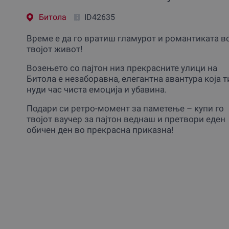
Битола
ID42635
Време е да го вратиш гламурот и романтиката в
твојот живот!
Возењето со пајтон низ прекрасните улици на
Битола е незаборавна, елегантна авантура која т
нуди час чиста емоција и убавина.
Подари си ретро-момент за паметење – купи го
твојот ваучер за пајтон веднаш и претвори еден
обичен ден во прекрасна приказна!