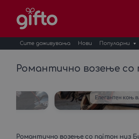
Сите доживувања
Нови
Популарни
Романтично возење со 
тон
Елегантен коњ в
Романтично возење со пајтон низ 