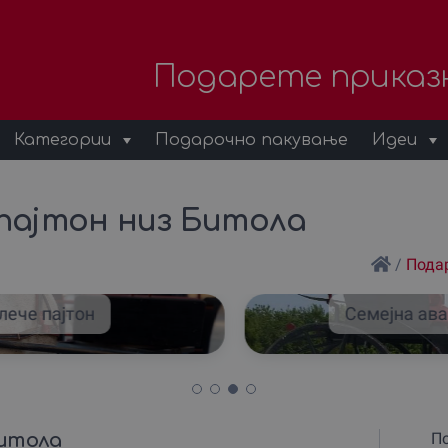
Подарете приказ
Категории
Подарочно пакување
Идеи
пајтон низ Битола
/
Пода
лече пајтон
Семејна ава
Битола
По