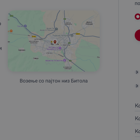
по
о
и
Возење со пајтон низ Битола
К
К
К