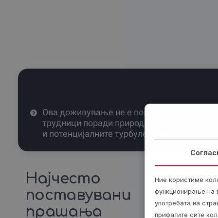
Ова доживување не е погодно за
трудници поради природата на возењето
и потенцијалните турбуленции.
Соглас
Најчесто
Ние користиме кол
поставувани
функционирање на в
употребата на стр
прашања
прифатите сите кол