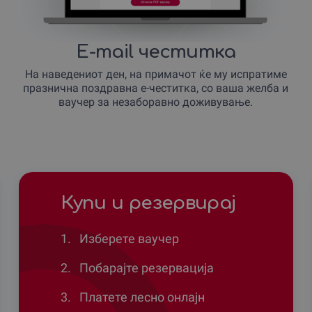
E-mail честитка
На наведениот ден, на примачот ќе му испратиме
празнична поздравна е-честитка, со ваша желба и
ваучер за незаборавно доживување.
Купи и резервирај
1.
Изберете ваучер
2.
Побарајте резервација
3.
Платете лесно онлајн