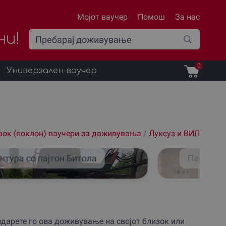
Мојот ваучер
Помош
За нас
ни!
0
Универзален ваучер
рок (поклон) ваучери за доживувања
/
Луксуз и ВИП
нтура со пајтон Битола
Пајтон н
дарете го ова доживување на својот близок или