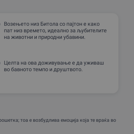
Возењето низ Битола со пајтон е како
пат низ времето, идеално за љубителите
на животни и природни убавини.
Целта на ова доживување е да уживаш
во бавното темпо и друштвото.
ошетка; тоа е возбудлива емоција која те враќа во