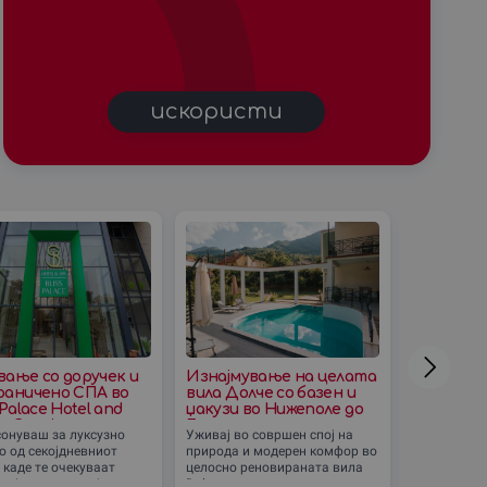
искористи
вање со доручек и
Изнајмување на целата
Изнајмув
раничено СПА во
вила Долче со базен и
вила Бел
 Palace Hotel and
џакузи во Нижеполе до
базен, џа
о Скопје
Битола
Тетово
онуваш за луксузно
Уживај во совршен спој на
Дозволи си
о од секојдневниот
природа и модерен комфор во
бегство од 
 каде те очекуваат
целосно реновираната вила
прекраснат
ција, релаксација и
Dolce, сместена на импресивен
во срцето 