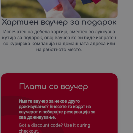
Хартиен ваучер за подарок
Испечатен на дебела хартија, сместен во луксузна
кутија за подарок, овој ваучер ќе ви биде испратен
со курирска компанија на домашната адреса или
на работното место.
Плати со ваучер
Имате ваучер за некое друго
доживување? Внесете го кодот на
ваучерот и побарајте резервација за
ова доживување.
Got a discount code? Use it during
checkout.