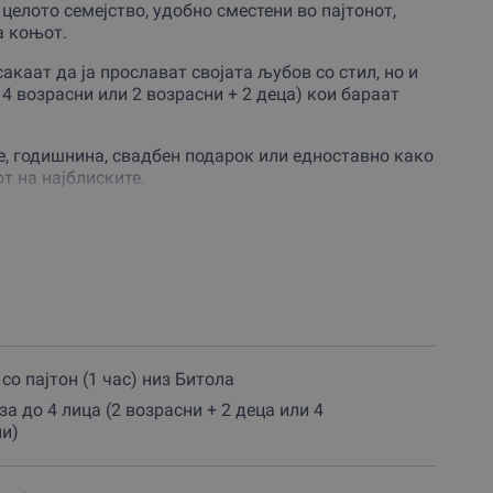
целото семејство, удобно сместени во пајтонот,
а коњот.
каат да ја прослават својата љубов со стил, но и
 4 возрасни или 2 возрасни + 2 деца) кои бараат
те, годишнина, свадбен подарок или едноставно како
т на најблиските.
аметиш засекогаш!
нтури и гарантира комплетна безбедност и
во бавното, грациозно темпо и да ги впиете сите
со пајтон (1 час) низ Битола
(со две деца) или возење за група од максимум
за до 4 лица (2 возрасни + 2 деца или 4
ни)
дина, што значи дека можеш да ја доживееш
на Битола од ова уникатно превозно средство.