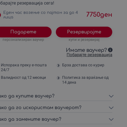
барајте резервација сега!
Еден час возење со пајтон за до 4
7750
ден
лица
Подарете
Резервирајте
персонализиран ваучер
купи и резервирај
Имате ваучер?
Побарајте резервација
Испорака преку е-пошта
Брза достава со курир
24/7
Валидност од 12 месеци
Политика за враќање од
14 дена
ако да купите ваучер?
ако да го искористам ваучерот?
ако да замените ваучер?