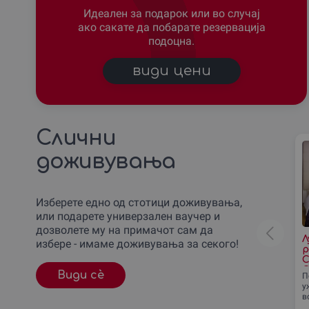
Идеален за подарок или во случај
ако сакате да побарате резервација
подоцна.
види цени
Слични
доживувања
Изберете едно од стотици доживувања,
или подарете универзален ваучер и
дозволете му на примачот сам да
Л
избере - имаме доживувања за секого!
р
С
С
Види сè
П
у
в
в