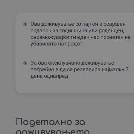
Ова доживување со пајтон е совршен
подарок за годишнина или роденден,
овозможувајќи ти еден час посветен на
убавината на градот.
За ова ексклузивно доживување
потребно е да се резервира најмалку 7
дена однапред
Подетално за
доживувањето