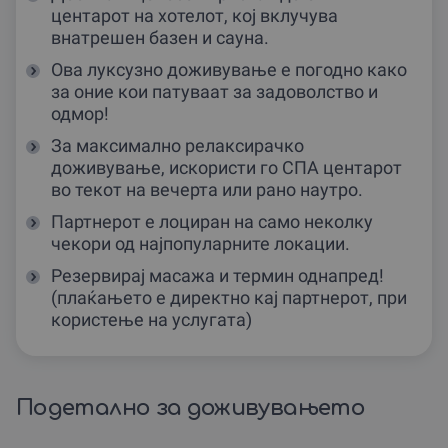
центарот на хотелот, кој вклучува
внатрешен базен и сауна.
Ова луксузно доживување е погодно како
за оние кои патуваат за задоволство и
одмор!
За максимално релаксирачко
доживување, искористи го СПА центарот
во текот на вечерта или рано наутро.
Партнерот е лоциран на само неколку
чекори од најпопуларните локации.
Резервирај масажа и термин однапред!
(плаќањето е директно кај партнерот, при
користење на услугата)
Подетално за доживувањето