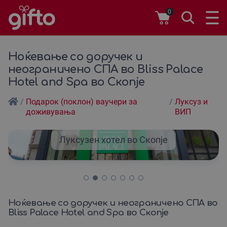
0
Ноќевање со доручек и
неограничено СПА во Bliss Palace
Hotel and Spa во Скопје
/
Подарок (поклон) ваучери за
/
Луксуз и
доживувања
ВИП
Луксузен хотел во Скопје
Ноќевање со доручек и неограничено СПА во
Bliss Palace Hotel and Spa во Скопје