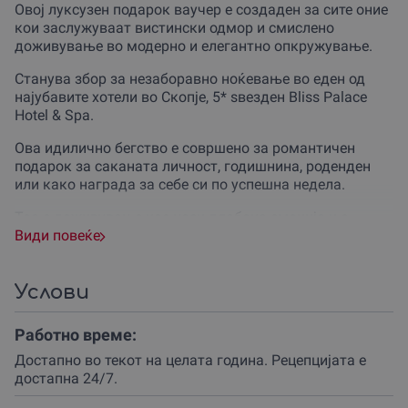
Овој луксузен подарок ваучер е создаден за сите оние
кои заслужуваат вистински одмор и смислено
доживување во модерно и елегантно опкружување.
Станува збор за незаборавно ноќевање во еден од
најубавите хотели во Скопје, 5* sвезден Bliss Palace
Hotel & Spa.
Ова идилично бегство е совршено за романтичен
подарок за саканата личност, годишнина, роденден
или како награда за себе си по успешна недела.
Тоа е доживување кое носи длабока емоција и е
погодно за сите кои бараат спокојство и луксуз без да
Види повеќе
го напуштат градот.
По пријавувањето (check-in) во 14:00 часот, веднаш
Услови
влегуваш во твојата елегантно уредена соба каде те
чека врвна удобност и модерна опрема.
Работно време:
Собите се опремени за максимално комфорно
Достапно во текот на целата година. Рецепцијата е
доживување и се идеални за одмор после целодневна
достапна 24/7.
прошетка или деловни обврски.