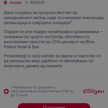
Скопjе
ID42329
Дали сонуваш за луксузно бегство од
секојдневниот метеж, каде те очекуваат елеганција,
релаксација и совршена локација?
Подари си или подари незаборавно доживување –
ноќевање во срцето на Скопје, збогатено со
ексклузивен пристап до СПА центарот на Bliss
Palace Hotel & Spa.
Резервирај го овој ваучер за одмор и подготви се
да уживаш во мир, удобност и обновување на
енергијата, далеку од грижите.
1 Ноќевање со доручек и
6150
ден
неограничено користење СПА за
до 2 лица
Подарете