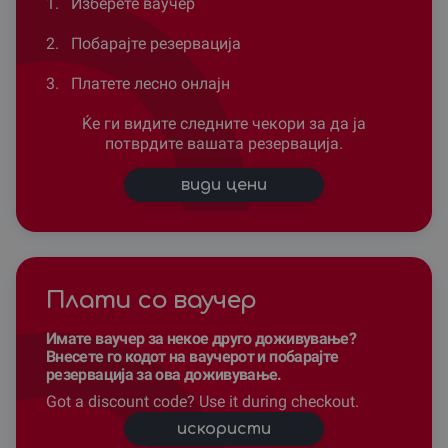
1.
Изберете ваучер
2.
Побарајте резервација
3.
Платете лесно онлајн
Ќе ги видите следните чекори за да ја
потврдите вашата резервација.
види цени
Плати со ваучер
Имате ваучер за некое друго доживување?
Внесете го кодот на ваучерот и побарајте
резервација за ова доживување.
Got a discount code? Use it during checkout.
искористи