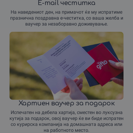
E-mail честитка
На наведениот ден, на примачот ќе му испратиме
празнична поздравна е-честитка, со ваша желба и
ваучер за незаборавно доживување.
Хартиен ваучер за подарок
Испечатен на дебела хартија, сместен во луксузна
кутија за подарок, овој ваучер ќе ви биде испратен
со курирска компанија на домашната адреса или
на работното место.