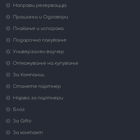
Направи резервација
Прашања и Одговори
Плаќање и испорака
Подарочно пакување
Универзален ваучер
Откажување на купување
За Компании
Станете партнер
Најава за партнери
Блог
За Gifto
За контакт