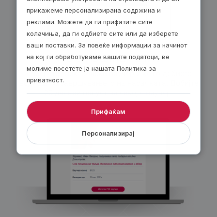
прикажеме персонализирана содржина и
реклами. Можете да ги прифатите сите
колачиња, да ги одбиете сите или да изберете
ваши поставки. За повеќе информации за начинот
По е-пошта – 24/7!
на кој ги обработуваме вашите податоци, ве
молиме посетете ја нашата Политика за
Изберете електронски ваучер и ќе го добиете
приватност.
веднаш по завршувањето на нарачката. Добијте
30 денари попуст за секој е-ваучер.
Прифаќам
Персонализирај