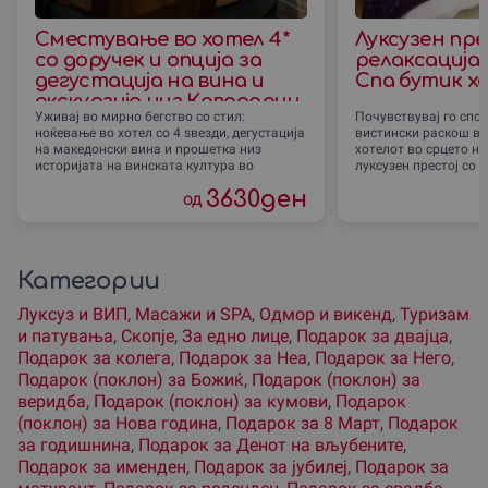
Сместување во хотел 4*
Луксузен пр
со доручек и опциjа за
релаксација 
дегустација на вина и
Спа бутик хо
екскурзија низ Кавадарци
Уживај во мирно бегство со стил:
Почувствувај го спок
ноќевање во хотел со 4 ѕвезди, дегустација
вистински раскош во
на македонски вина и прошетка низ
хотелот во срцето на
историјата на винската култура во
луксузен престој со 
3630
ден
од
Категории
Луксуз и ВИП
,
Масажи и SPA
,
Одмор и викенд
,
Туризам
и патувања
,
Скопjе
,
За едно лице
,
Подарок за двајца
,
Подарок за колега
,
Подарок за Неа
,
Подарок за Него
,
Подарок (поклон) за Божиќ
,
Подарок (поклон) за
веридба
,
Подарок (поклон) за кумови
,
Подарок
(поклон) за Нова година
,
Подарок за 8 Март
,
Подарок
за годишнина
,
Подарок за Денот на вљубените
,
Подарок за именден
,
Подарок за јубилеј
,
Подарок за