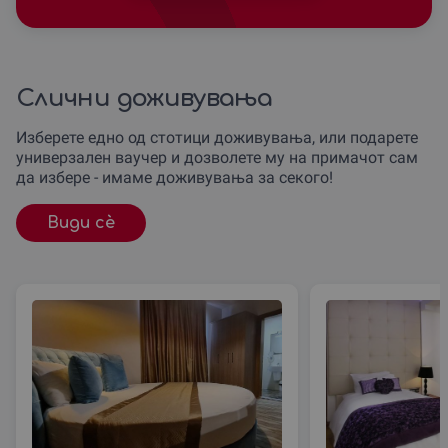
Слични доживувања
Изберете едно од стотици доживувања, или подарете
универзален ваучер и дозволете му на примачот сам
да избере - имаме доживувања за секого!
Види сè