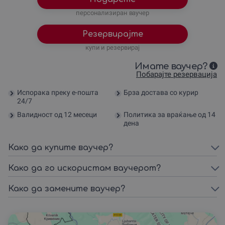
персонализиран ваучер
Резервирајте
купи и резервирај
Имате ваучер?
Побарајте резервација
Испорака преку е-пошта
Брза достава со курир
24/7
Валидност од 12 месеци
Политика за враќање од 14
дена
Како да купите ваучер?
Како да го искористам ваучерот?
Како да замените ваучер?