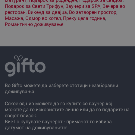
матурант
,
Подарок за роденден
,
Подарок за свадба
,
Подарок за Свети Трифун
,
Ваучери за SPA
,
Вечера во
ресторан
,
Викенд за двајца
,
Во затворен простор
,
Масажа
,
Одмор во хотел
,
Преку цела година
,
Романтично доживување
Во Gifto можете да изберете стотици незаборавни
доживувања!
Секое од нив можете да го купите со ваучер кој
можете да го искористите лично или да го подарите на
својот близок.
Вие Го купувате ваучерот - примачот го избира
датумот на доживувањето!