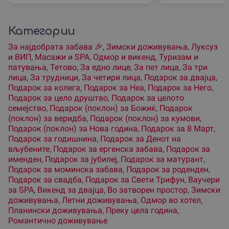
Категории
За наjдобрата забава 🎉
,
Зимски доживувања
,
Луксуз
и ВИП
,
Масажи и SPA
,
Одмор и викенд
,
Туризам и
патувања
,
Тетово
,
За едно лице
,
За пет лица
,
За три
лица
,
За трудници
,
За четири лица
,
Подарок за двајца
,
Подарок за колега
,
Подарок за Неа
,
Подарок за Него
,
Подарок за цело друштво
,
Подарок за целото
семејство
,
Подарок (поклон) за Божиќ
,
Подарок
(поклон) за веридба
,
Подарок (поклон) за кумови
,
Подарок (поклон) за Нова година
,
Подарок за 8 Март
,
Подарок за годишнина
,
Подарок за Денот на
вљубените
,
Подарок за ергенска забава
,
Подарок за
именден
,
Подарок за јубилеј
,
Подарок за матурант
,
Подарок за моминска забава
,
Подарок за роденден
,
Подарок за свадба
,
Подарок за Свети Трифун
,
Ваучери
за SPA
,
Викенд за двајца
,
Во затворен простор
,
Зимски
доживувања
,
Летни доживувања
,
Одмор во хотел
,
Планински доживувања
,
Преку цела година
,
Романтично доживување