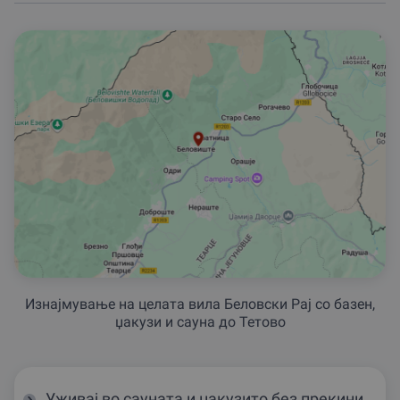
Изнајмување на целата вила Беловски Рај со базен,
џакузи и сауна до Тетово
Уживај во сауната и џакузито без прекини,