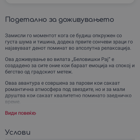
Подетално за доживувањето
Замисли го моментот кога се будиш опкружен со
густа шума и тишина, додека првите сончеви зраци го
најавуваат денот поминат во апсолутна релаксација.
Ова доживување во вилата „Беловишки Рај“ е
создадено за сите оние кои бараат емоција на спокој и
бегство од градскиот метеж.
Оваа авантура е совршена за парови кои сакаат
романтична атмосфера под ѕвездите, но и за мали
друштва кои сакаат квалитетно поминато заедничко
време.
Доживувањето е одличен подарок за родендени,
Види повеќе
годишнини или едноставно како гест на внимание за
некој што има потреба од вистински одмор во
природа.
Услови