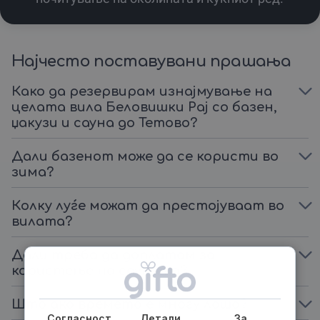
Најчесто поставувани прашања
Како да резервирам изнајмување на
целата вила Беловишки Рај со базен,
џакузи и сауна до Тетово?
Дали базенот може да се користи во
зима?
Колку луѓе можат да престојуваат во
вилата?
Дали треба да доплатам за
користење на сауната?
Што ако времето е многу лошо?
Согласност
Детали
За