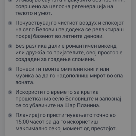
совршено за целосна регенерација на
телото и умот.
Почувствувај го чистиот воздух и спокојот
на село Беловиште додека се релаксираш
покрај базенот во летните денови.
Без разлика дали е романтичен викенд
или дружба со пријателите, овој простор е
создаден за градење спомени.
Понеси ги твоите омилени книги или
музика за да го надополниш мирот во спа
зоната.
Искористи го времето за кратка
прошетка низ село Беловиште и запознај
се со убавините на Шар Планина.
Планирај го пристигнувањето точно во
15:00 часот за да го искористиш
максимално секој момент од престојот.