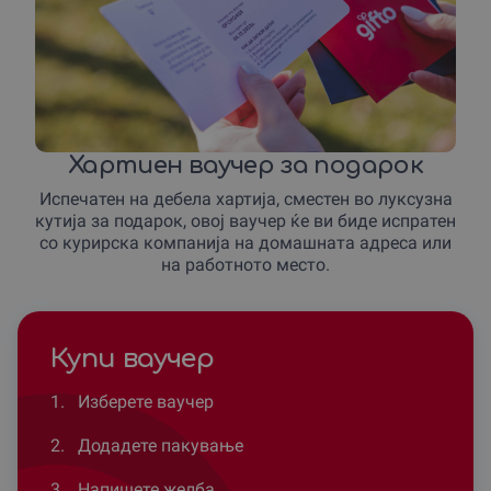
Хартиен ваучер за подарок
Испечатен на дебела хартија, сместен во луксузна
кутија за подарок, овој ваучер ќе ви биде испратен
со курирска компанија на домашната адреса или
на работното место.
Купи ваучер
1.
Изберете ваучер
2.
Додадете пакување
3.
Напишете желба