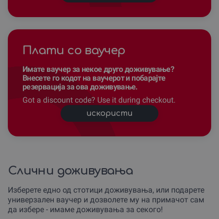
Плати со ваучер
Имате ваучер за некое друго доживување?
Внесете го кодот на ваучерот и побарајте
резервација за ова доживување.
Got a discount code? Use it during checkout.
искористи
Слични доживувања
Изберете едно од стотици доживувања, или подарете
универзален ваучер и дозволете му на примачот сам
да избере - имаме доживувања за секого!