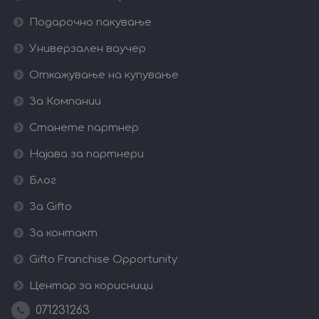
Подарочно пакување
Универзален ваучер
Откажување на купување
За Компании
Станете партнер
Најава за партнери
Блог
За Gifto
За контакт
Gifto Franchise Opportunity
Центар за корисници
071231263