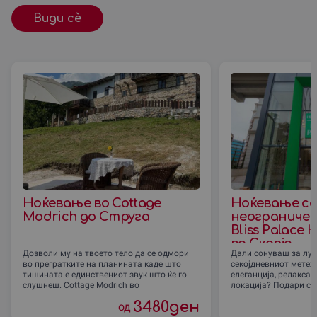
Види сè
Ноќевање во Cottage
Ноќевање со
Modrich до Струга
неограничен
Bliss Palace 
во Скопје
Дозволи му на твоето тело да се одмори
Дали сонуваш за лук
во прегратките на планината каде што
секојдневниот метеж,
тишината е единствениот звук што ќе го
елеганција, релаксац
слушнеш. Cottage Modrich во
локација? Подари си
3480
ден
од