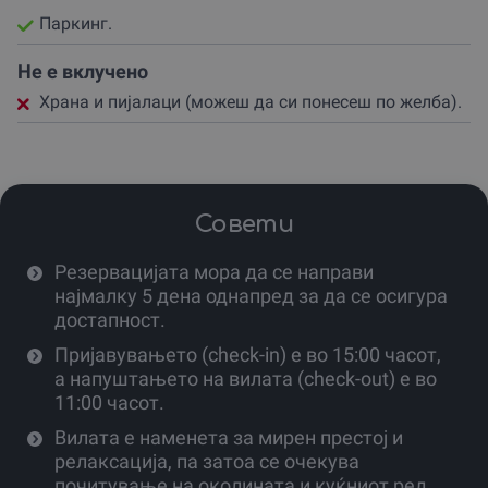
Организаторот обезбедува сè што е потребно за
Паркинг.
твоето пријатно престојување, а секој агол од објектот
е дизајниран за да ја нагласи врската со природата.
Не е вклучено
Искористи ја можноста за прошетки низ околината
Храна и пијалаци (можеш да си понесеш по желба).
или едноставно уживај во тишината на дворот со
чаша освежителна вода која е обезбедена од
домаќините.
Твоето доживување во „Беловишки Рај“ не е само
Совети
обично ноќевање, туку инвестиција во твоето здравје
и емоционална благосостојба.
Резервацијата мора да се направи
Подарувањето на вакви моменти е многу повредно од
најмалку 5 дена однапред за да се осигура
кој било материјален предмет, бидејќи спомените од
достапност.
мирот пронајден на планината остануваат засекогаш.
Пријавувањето (check-in) е во 15:00 часот,
Мотивирај се себеси или изненади некој близок со овој
а напуштањето на вилата (check-out) е во
рајски престој.
11:00 часот.
Посети го gifto.mk, одбери го овој подарок ваучер и
Вилата е наменета за мирен престој и
подготви се за доживување кое ќе ти ги наполни
релаксација, па затоа се очекува
батериите за долго време.
почитување на околината и куќниот ред.