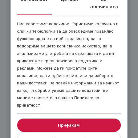
колачињата
Биди модерен, подари ваучер
Ние користиме колачиња. Користиме колачиња и
слични технологии за да обезбедиме правилно
функционирање на веб-страницата, да го
подобриме вашето корисничко искуство, да ја
анализираме употребата на страницата и да ви
прикажеме персонализирана содржина и
реклами. Можете да ги прифатите сите
колачиња, да ги одбиете сите или да изберете
ваши поставки. За повеќе информации за начинот
на кој ги обработуваме вашите податоци, ве
молиме посетете ја нашата Политика за
приватност.
По е-пошта – 24/7!
Изберете електронски ваучер и ќе го добиете
Прифаќам
веднаш по завршувањето на нарачката. Добијте
30 денари попуст за секој е-ваучер.