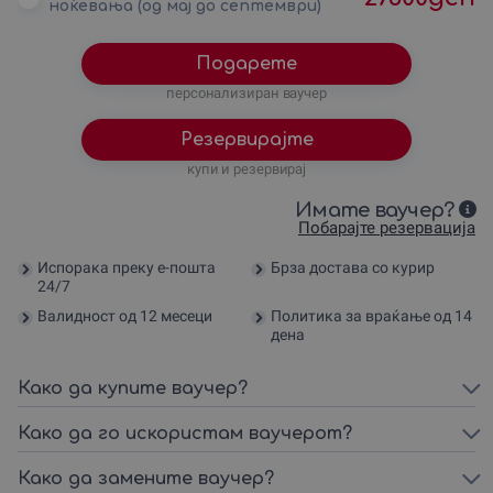
ноќевања (од мај до септември)
Подарете
персонализиран ваучер
Резервирајте
купи и резервирај
Имате ваучер?
Побарајте резервација
Испорака преку е-пошта
Брза достава со курир
24/7
Валидност од 12 месеци
Политика за враќање од 14
дена
Како да купите ваучер?
Како да го искористам ваучерот?
Како да замените ваучер?