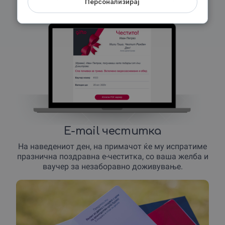
Персонализирај
E-mail честитка
На наведениот ден, на примачот ќе му испратиме
празнична поздравна е-честитка, со ваша желба и
ваучер за незаборавно доживување.