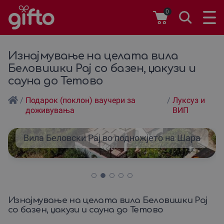
0
Изнајмување на целата вила
Беловишки Рај со базен, џакузи и
сауна до Тетово
/
Подарок (поклон) ваучери за
/
Луксуз и
доживувања
ВИП
Вила Беловски Рај во подножјето на Шара
Изнајмување на целата вила Беловишки Рај
со базен, џакузи и сауна до Тетово