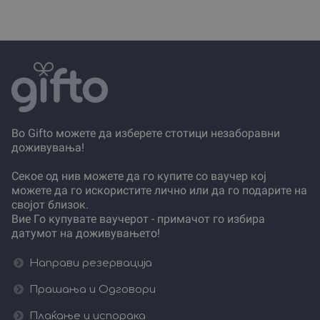
Во Gifto можете да изберете стотици незаборавни
доживувања!
Секое од нив можете да го купите со ваучер кој
можете да го искористите лично или да го подарите на
својот близок.
Вие Го купувате ваучерот - примачот го избира
датумот на доживувањето!
Направи резервација
Прашања и Одговори
Плаќање и испорака