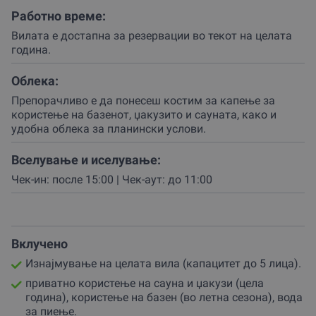
Партнерот се погрижил секој детаљ во вилата да
Работно време:
зрачи со гостопримство и удобност.
Вилата е достапна за резервации во текот на целата
Самата локација во село Беловиште нуди автентично
година.
чувство на планински мир, додека модерните
содржини овозможуваат максимален комфор.
Облека:
Твоето доживување започнува со топлото
Препорачливо е да понесеш костим за капење за
гостопримство на домаќините, по што имаш целосен
користење на базенот, џакузито и сауната, како и
пристап до приватната сауна и џакузито, кои се
удобна облека за планински услови.
достапни во текот на целата година.
Вселување и иселување:
Овде времето застанува, а единствената задача која
Чек-ин: после 15:00 | Чек-аут: до 11:00
ја имаш е да се препуштиш на топлината на сауната и
меурчињата во џакузито, додека погледот ти одмара
на падините на Шар Планина.
Во текот на летните месеци, авантурата се сели
Вклучено
надвор, каде те очекува освежителен базен со поглед
кој го одзема здивот.
Изнајмување на целата вила (капацитет до 5 лица).
приватно користење на сауна и џакузи (цела
Вилата нуди доволно простор за престој на максимум
година), користење на базен (во летна сезона), вода
пет лица, што ја прави ексклузивна и интимна.
за пиење.