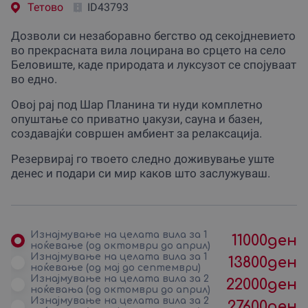
Тетово
ID43793
Дозволи си незаборавно бегство од секојдневието
во прекрасната вила лоцирана во срцето на село
Беловиште, каде природата и луксузот се спојуваат
во едно.
Овој рај под Шар Планина ти нуди комплетно
опуштање со приватно џакузи, сауна и базен,
создавајќи совршен амбиент за релаксација.
Резервирај го твоето следно доживување уште
денес и подари си мир каков што заслужуваш.
Изнајмување на целата вила за 1
11000
ден
ноќевање (од октомври до април)
Изнајмување на целата вила за 1
13800
ден
ноќевање (од мај до септември)
Изнајмување на целата вила за 2
22000
ден
ноќевања (од октомври до април)
Изнајмување на целата вила за 2
27600
ден