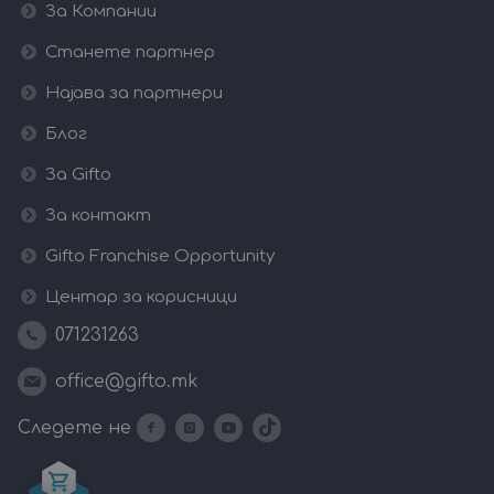
За Компании
Станете партнер
Најава за партнери
Блог
За Gifto
За контакт
Gifto Franchise Opportunity
Центар за корисници
071231263
office@gifto.mk
Следете не