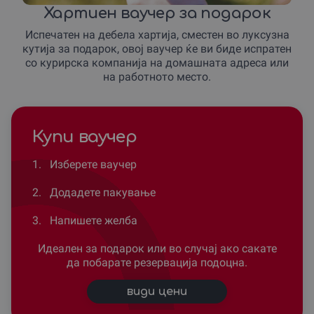
Хартиен ваучер за подарок
Испечатен на дебела хартија, сместен во луксузна
кутија за подарок, овој ваучер ќе ви биде испратен
со курирска компанија на домашната адреса или
на работното место.
Купи ваучер
1.
Изберете ваучер
2.
Додадете пакување
3.
Напишете желба
Идеален за подарок или во случај ако сакате
да побарате резервација подоцна.
види цени