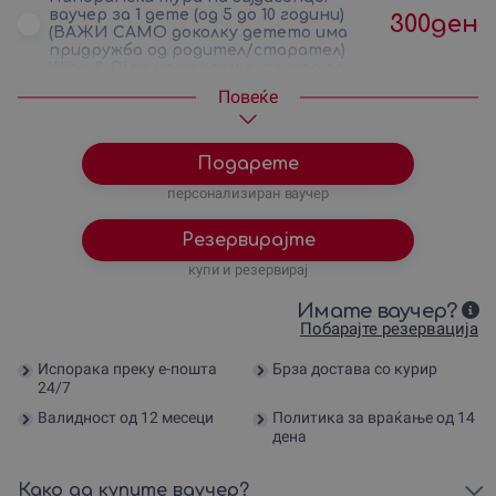
ваучер за 1 дете (од 5 до 10 години)
300
ден
(ВАЖИ САМО доколку детето има
придружба од родител/старател)
Wine & Dine крстарење: ваучер за
4200
ден
1 лице (само за полнолетни)
Повеќе
Wine & Dine крстарење: ваучер за
8400
ден
2 лица ( само за полнолетни )
All-inclusive ваучер за 2
полнолетни лица: панорамска
9600
ден
Подарете
тура на зајдисонце и Wine & Dine
крстарење
персонализиран ваучер
Резервирајте
купи и резервирај
Имате ваучер?
Побарајте резервација
Испорака преку е-пошта
Брза достава со курир
24/7
Валидност од 12 месеци
Политика за враќање од 14
дена
Како да купите ваучер?