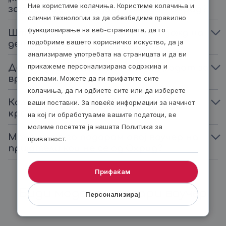
Ние користиме колачиња. Користиме колачиња и
зајдисонце со бродот Армада - Охрид?
слични технологии за да обезбедиме правилно
функционирање на веб-страницата, да го
Што ако има силен ветар или дожд на
подобриме вашето корисничко искуство, да ја
денот на моето крстарење?
анализираме употребата на страницата и да ви
прикажеме персонализирана содржина и
Дали е дозволено пушење на бродот за
време на доживувањето?
реклами. Можете да ги прифатите сите
колачиња, да ги одбиете сите или да изберете
Колку долго трае избраното
ваши поставки. За повеќе информации за начинот
крстарење на езерото?
на кој ги обработуваме вашите податоци, ве
молиме посетете ја нашата Политика за
Може ли да го подарам овој ваучер на
приватност.
пријатели кои не се од Охрид?
Прифаќам
Биди модерен, подари ваучер
Персонализирај