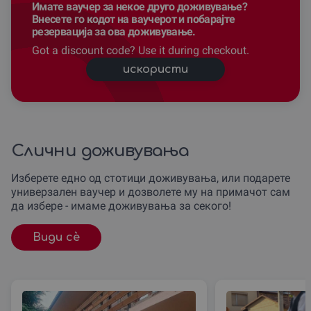
Имате ваучер за некое друго доживување?
Внесете го кодот на ваучерот и побарајте
резервација за ова доживување.
Got a discount code? Use it during checkout.
искористи
Слични доживувања
Изберете едно од стотици доживувања, или подарете
универзален ваучер и дозволете му на примачот сам
да избере - имаме доживувања за секого!
Види сè