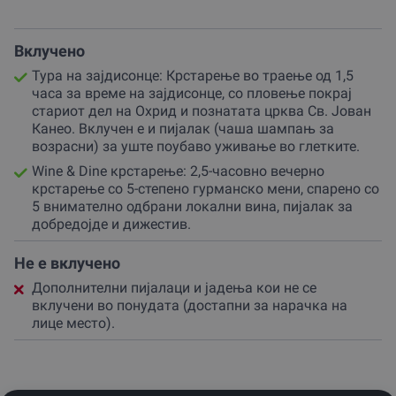
Оваа авантура е дизајнирана да ги задоволи и
највисоките очекувања, нудејќи ти слобода да уживаш
Вклучено
во природата на твој начин.
Тура на зајдисонце: Крстарење во траење од 1,5
За време на крстарењето, ќе имаш можност да
часа за време на зајдисонце, со пловење покрај
дознаеш повеќе за тајните на езерото или едноставно
стариот дел на Охрид и познатата црква Св. Јован
да му се препуштиш на ритамот на брановите со чаша
Канео. Вклучен е и пијалак (чаша шампањ за
во раката.
возрасни) за уште поубаво уживање во глетките.
Wine & Dine крстарење: 2,5-часовно вечерно
Опцијата со вечера вклучува дегустација на
крстарење со 5-степено гурманско мени, спарено со
внимателно одбрани вина кои ја раскажуваат
5 внимателно одбрани локални вина, пијалак за
приказната за македонското поднебје, надополнети
добредојде и дижестив.
со автентични сирења и закуски.
Доколку пак ја избереш панорамската тура на
Не е вклучено
зајдисонце, фокусот останува на нескротливата
Дополнителни пијалаци и јадења кои не се
убавина на Охрид во неговите најдраматични часови,
вклучени во понудата (достапни за нарачка на
кога светлината и сенките создаваат уметност на
лице место).
површината на водата.
Ова е повеќе од обично патување со брод; ова е
можност да ја вратиш рамнотежата и да создадеш