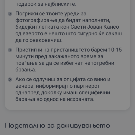
подарок за најблиските.
Погрижи се твоите уреди за
фотографирање да бидат наполнети,
бидејќи глетката кон Свети Јован Канео
од езерото е нешто што сигурно ќе сакаш
да го овековечиш.
Пристигни на пристаништето барем 10-15
минути пред закажаното време за
поаѓање за да се избегнат непотребни
брзања.
Ако се одлучиш за опцијата со вино и
вечера, информирај го партнерот
однапред доколку имаш специфични
барања во однос на исхраната.
Подетално за доживувањето