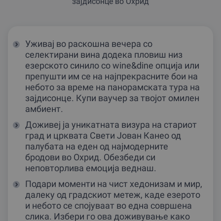
зајдисонце во Охрид
Уживај во раскошна вечера со
селектирани вина додека пловиш низ
езерското синило со wine&dine опција или
препушти им се на најпрекрасните бои на
небото за време на панорамската тура на
зајдисонце. Купи ваучер за твојот омилен
амбиент.
Доживеј ја уникатната визура на стариот
град и црквата Свети Јован Канео од
палубата на еден од најмодерните
бродови во Охрид. Обезбеди си
неповторлива емоција веднаш.
Подари моменти на чист хедонизам и мир,
далеку од градскиот метеж, каде езерото
и небото се спојуваат во една совршена
слика. Избери го ова доживување како