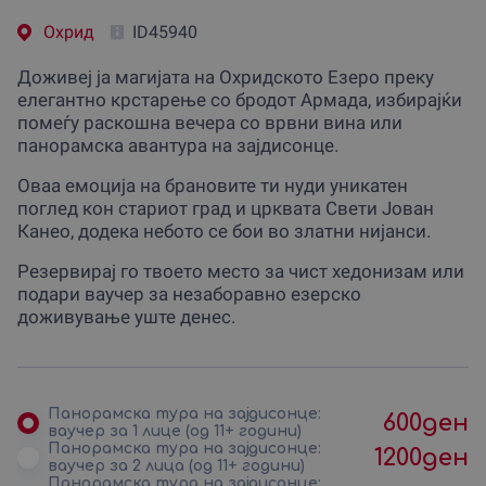
Охрид
ID45940
Доживеј ја магијата на Охридското Езеро преку
елегантно крстарење со бродот Армада, избирајќи
помеѓу раскошна вечера со врвни вина или
панорамска авантура на зајдисонце.
Оваа емоција на брановите ти нуди уникатен
поглед кон стариот град и црквата Свети Јован
Канео, додека небото се бои во златни нијанси.
Резервирај го твоето место за чист хедонизам или
подари ваучер за незаборавно езерско
доживување уште денес.
Панорамска тура на зајдисонце:
600
ден
ваучер за 1 лице (од 11+ години)
Панорамска тура на зајдисонце:
1200
ден
ваучер за 2 лица (од 11+ години)
Панорамска тура на зајдисонце: