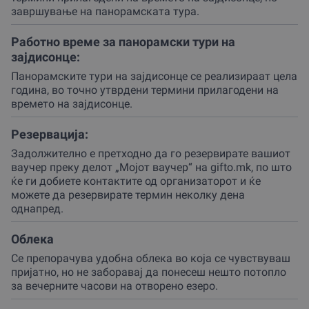
завршување на панорамската тура.
Доколку твојот избор е турата на зајдисонце, подготви
се за визуелен спектакл каде секоја минута носи нова
Работно време за панорамски тури на
нијанса на небото, додека бродот нежно се пробива
зајдисонце:
низ мирните води кон најубавите точки на езерото.
Панорамските тури на зајдисонце се реализираат цела
Од друга страна, ако се одлучиш за крстарењето со
година, во точно утврдени термини прилагодени на
вино и вечера (wine&dine на брод во Охрид), твоето
времето на зајдисонце.
внимание ќе биде поделено помеѓу прекрасните
пејзажи и богатите вкусови на локалните деликатеси
Резервација:
кои партнерот внимателно ги подготвува за секој
Задолжително е претходно да го резервирате вашиот
гостин.
ваучер преку делот „Мојот ваучер“ на gifto.mk, по што
ќе ги добиете контактите од организаторот и ќе
Бродот е конструиран да понуди максимална
можете да резервирате термин неколку дена
удобност и безбедност, со пространи отворени палуби
однапред.
за оние кои сакаат да го почувствуваат езерскиот
ветар, или затворени делови за поинтимно уживање.
Облека
Екипажот се секогаш тука да се погрижат секој детал
Се препорачува удобна облека во која се чувствуваш
од твоето доживување да биде беспрекорен, без
пријатно, но не заборавај да понесеш нешто потопло
разлика дали пловиш поблиску до брегот за да ги
за вечерните часови на отворено езеро.
видиш културните знаменитости или се упатуваш кон
отворените води за целосна тишина.