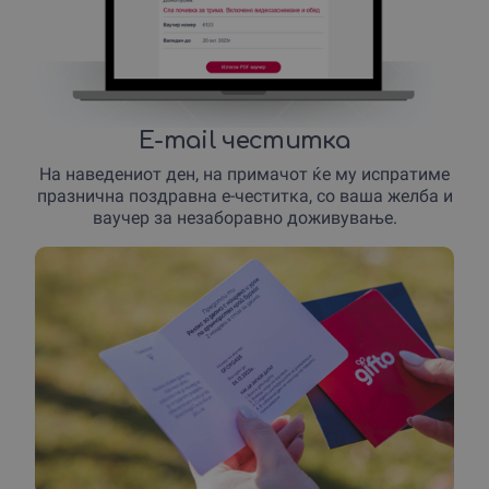
E-mail честитка
На наведениот ден, на примачот ќе му испратиме
празнична поздравна е-честитка, со ваша желба и
ваучер за незаборавно доживување.