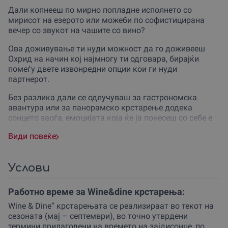
Дали копнееш по мирно попладне исполнето со
мирисот на езерото или можеби по софистицирана
вечер со звукот на чашите со вино?
Ова доживување ти нуди можност да го доживееш
Охрид на начин кој најмногу ти одговара, бирајќи
помеѓу двете извонредни опции кои ги нуди
партнерот.
Без разлика дали се одлучуваш за гастрономска
авантура или за панорамско крстарење додека
сонцето заоѓа, емоцијата која ќе ја понесеш со себе е
подеднакво силна и инспиративна.
Види повеќе
Овој избор е идеален за сите оние кои знаат да ја
ценат убавината на моментот и сакаат да го
прослават животот во едно од најубавите места на
Услови
светот.
Работно време за Wine&dine крстарења:
Пловењето со бродот Армада започнува од главното
пристаниште, каде организаторот ќе те пречека во
Wine & Dine“ крстарењата се реализираат во текот на
амбиент кој зрачи со гостопримство и
сезоната (мај – септември), во точно утврдени
професионалност.
термини прилагодени на времето на зајдисонце, по