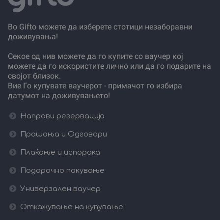
Во Gifto можете да изберете стотици незаборавни
доживувања!
Секое од нив можете да го купите со ваучер кој
можете да го искористите лично или да го подарите на
својот близок.
Вие Го купувате ваучерот - примачот го избира
датумот на доживувањето!
Направи резервација
Прашања и Одговори
Плаќање и испорака
Подарочно пакување
Универзален ваучер
Откажување на купување