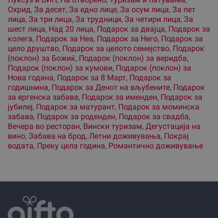
Охрид
,
За десет
,
За едно лице
,
За осум лица
,
За пет
лица
,
За три лица
,
За трудници
,
За четири лица
,
За
шест лица
,
Над 20 лица
,
Подарок за двајца
,
Подарок за
колега
,
Подарок за Неа
,
Подарок за Него
,
Подарок за
цело друштво
,
Подарок за целото семејство
,
Подарок
(поклон) за Божиќ
,
Подарок (поклон) за веридба
,
Подарок (поклон) за кумови
,
Подарок (поклон) за
Нова година
,
Подарок за 8 Март
,
Подарок за
годишнина
,
Подарок за Денот на вљубените
,
Подарок
за ергенска забава
,
Подарок за именден
,
Подарок за
јубилеј
,
Подарок за матурант
,
Подарок за моминска
забава
,
Подарок за роденден
,
Подарок за свадба
,
Вечера во ресторан
,
Вински туризам
,
Дегустација на
вино
,
Забава на брод
,
Летни доживувања
,
Покрај
водата
,
Преку цела година
,
Романтично доживување