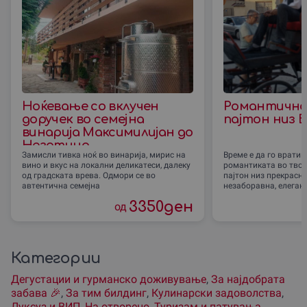
Ноќевање со вклучен
Романтично
доручек во семејна
пајтон низ 
винарија Максимилијан до
Неготино
Замисли тивка ноќ во винарија, мирис на
Време е да го врати
вино и вкус на локални деликатеси, далеку
романтиката во твој
од градската врева. Одмори се во
пајтон низ прекрасни
автентична семејна
незаборавна, елеган
3350
ден
од
Категории
Дегустации и гурманско доживување
,
За наjдобрата
забава 🎉
,
За тим билдинг
,
Кулинарски задоволства
,
Луксуз и ВИП
,
На отворено
,
Туризам и патувања
,