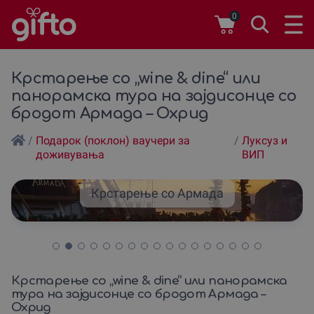
0
Крстарење со „wine & dine“ или
панорамска тура на зајдисонце со
бродот Армада – Охрид
/
Подарок (поклон) ваучери за
/
Луксуз и
доживувања
ВИП
Крстарење со Армада
Крстарење со „wine & dine“ или панорамска
тура на зајдисонце со бродот Армада –
Охрид