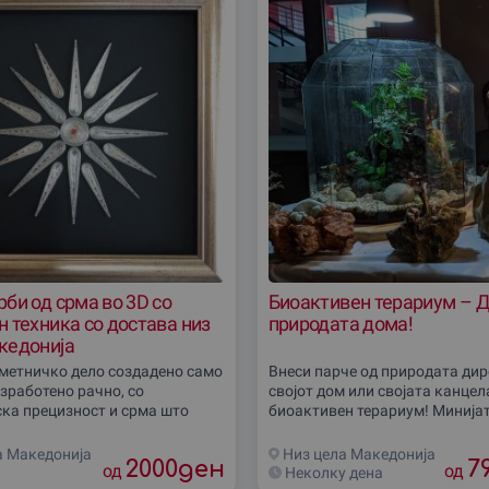
би од срма во 3D со
Биоактивен терариум – Д
 техника со достава низ
природата дома!
кедониjа
метничко дело создадено само
Внеси парче од природата дир
изработено рачно, со
својот дом или своjата канцел
ка прецизност и срма што
биоактивен терариум! Минијат
о злато! Персонализираната 3D
систем кој самиот се одржува,
ќе внесе елеганција во секој
растенија и уникатен
а Македониjа
Низ цела Македониjа
2000
ден
7
од
од
Неколку дена