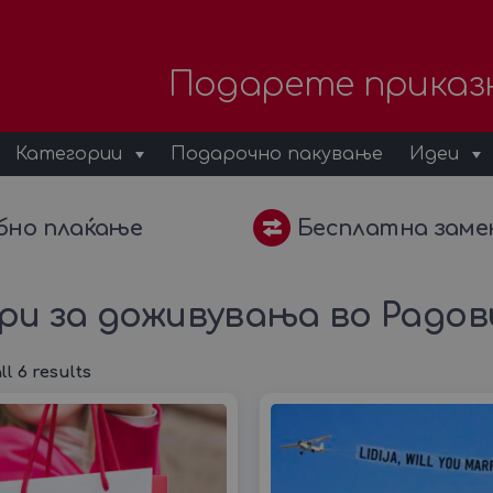
Подарете приказ
Категории
Подарочно пакување
Идеи
бно плаќање
Бесплатна заме
ери за доживувања во Радо
l 6 results