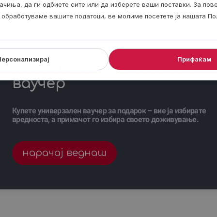
ачиња, да ги одбиете сите или да изберете ваши поставки. За по
ги обработуваме вашите податоци, ве молиме посетете ја нашата По
Персонализирај
Прифаќам
Изберете универзален
ваучер
Купете универзален ваучер за подарок – вие ја избирате
вредноста, а примачот го избира своето доживување.
нарачај веднаш