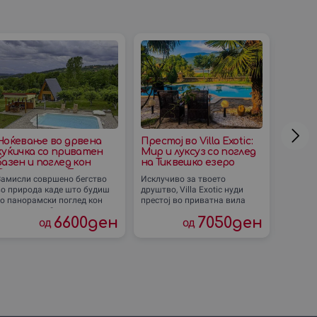
Ноќевање во дрвена
Престој во Villa Exotic:
Пикни
куќичка со приватен
Мир и луксуз со поглед
Осого
базен и поглед кон
на Тиквешко езеро
до Кр
Осоговските Планини
Замисли совршено бегство
Исклучиво за твоето
Замисли
(Македонска Каменица)
во природа каде што будиш
друштво, Villa Exotic нуди
bag во 
со панорамски поглед кон
престој во приватна вила
озвучу
прекрасните Осоговски
опкружена со природа и
омилени
6600
ден
7050
ден
од
од
ланини. Те чека целосна
величествен поглед кон
веќе ми
приватност во
Тиквешко езеро и
Исклучи