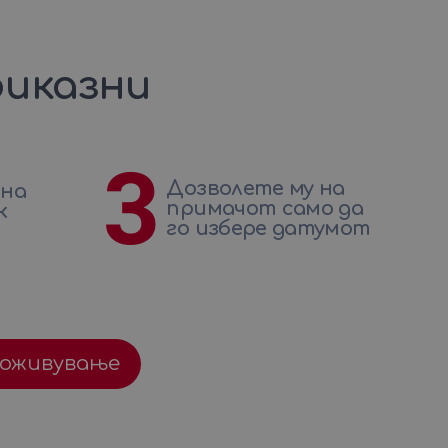
иказни
3
Дозволете му на
 на
примачот само да
к
го избере датумот
доживување