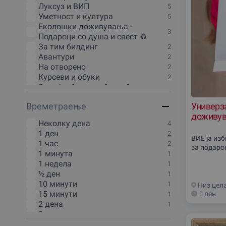
Луксуз и ВИП
5
Уметност и култура
5
Еколошки доживувања -
3
Подароци со душа и свест ♻️
За тим билдинг
2
Авантури
2
На отворено
2
Курсеви и обуки
2
За наjдобрата забава 🎉
1
Зимски доживувања
1
Времетраење
Универза
Одмор и викенд
1
доживув
Дегустации и гурманско
Неколку дена
1
4
доживување
1 ден
2
Масажи и SPA
1
ВИЕ ја из
1 час
2
Туризам и патувања
за подаро
1
1 минута
1
Кулинарски задоволства
1
1 недела
1
Онлајн доживувања
1
½ ден
1
Спорт и Фитнес
1
10 минути
1
Низ цел
15 минути
1 ден
1
2 дена
1
2 часа
1
2:30 часа
1