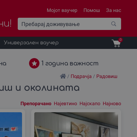
Мојот ваучер
Помош
За нас
ни!
0
Универзален ваучер
на
1 година важност
/
Подрачја
/
Радовиш
виш и околината
Препорачано
Најевтино
Најскапо
Најново
Подреди
според: