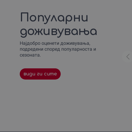
Скокање со банџи
1
Сликање и вино
1
Популарни
Спортско и екстремно возење
1
Стрелање
1
доживувања
Училиште за скијање и
1
сноубординг
Час по пилотирање на авион
1
Најдобро оценети доживувања,
подредени според популарноста и
сезоната.
види ги сите