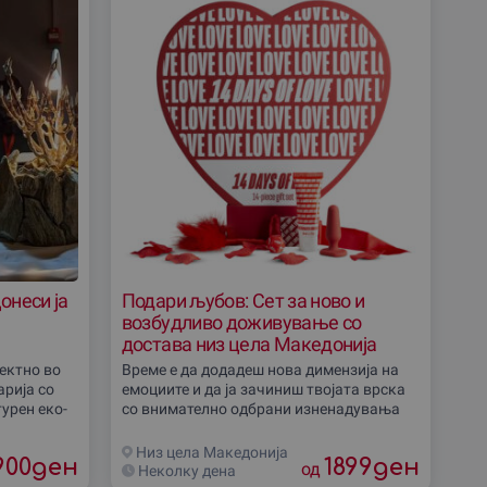
онеси ја
Подари љубов: Сет за ново и
возбудливо доживување со
достава низ цела Македонија
ектно во
Време е да додадеш нова димензија на
ариjа со
емоциите и да ја зачиниш твојата врска
урен еко-
со внимателно одбрани изненадувања
 со тропски
кои ги поместуваат границите. Ова
доживување е создадено за оние кои
Низ цела Македониjа
900
ден
1899
ден
сакаат да
од
Неколку дена