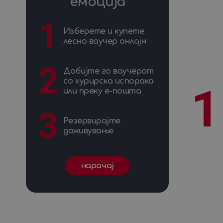
емоција
Забава на брод
1
Изнајмување на глисер
1
1
Изнајмување на јахта
1
Изберете и купете
Кајак
1
лесно ваучер онлајн
Картинг
1
Курсови за кулинарски вештини
1
Лет со балон
1
2
Добијте го ваучерот
Лет со едрилица
1
со курирска испорака
Лет со моторен параглајдер
1
1
или преку е-пошта
Лет со параглајдер
1
Масажа
1
3
Моторен чамец за изнајмување
1
Резервирајте
Нуркачка авантура
1
доживување
Оff-road возење со џип
1
Обука за јавање коњи
1
Одмор во хотел
1
Пеинтбол
1
нарачаj
Планинарење
1
Планинарска тура
1
Планински доживувања
1
Покрај водата
1
Рафтинг
1
Скок со падобран
1