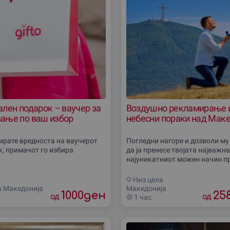
лен подарок – ваучер за
Воздушно рекламирање 
ање по ваш избор
небесни пораки над Маке
бирате вредноста на ваучерот
Погледни нагоре и дозволи му
к, примачот го избира
да ја пренесе твојата најважн
најуникатниот можен начин п
атрактивно воздушно реклам
е доживување кое остава без 
Низ цела
а Македониjа
Македониjа
1000
ден
25
од
од
1 час