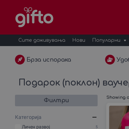
Сите доживувања
Нови
Популарни
Брза испорака
Удо
Подарок (поклон) вауч
Showing al
Филтри
Категорија
Личен развој
5