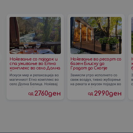
Ноќевање со појадок и
Ноќевање во ресорт со
спа уживање во Етно
базен Блиску до
комплекс во село Долна
Градот до Скопjе
Белица
Искуси мир и релаксација во
Замисли утро исполнето со
магичниот Етно комплекс во
свеж воздух, тивко жуборење
село Долна Белица. Ноќевај
на реката и вкусен појадок во
во удобна соба со појадок,
природата. Во ресортот
2760
ден
2990
ден
од
од
користи го спа центар и
„Блиску до Градот“ со базен,
п
уживај