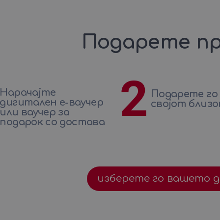
Подарете пр
2
Нарачајте
Подарете го
дигитален е-ваучер
својот близо
или ваучер за
подарок со достава
изберете го вашето 