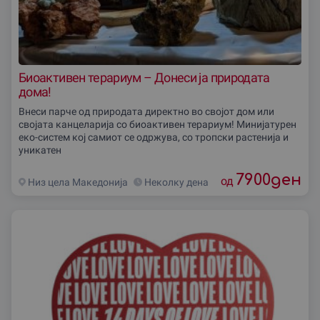
Биоактивен терариум – Донеси ја природата
дома!
Внеси парче од природата директно во својот дом или
своjата канцелариjа со биоактивен терариум! Минијатурен
еко-систем кој самиот се одржува, со тропски растенија и
уникатен
7900
ден
од
Низ цела Македониjа
Неколку дена