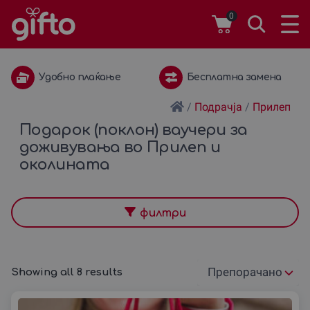
0
Удобно плаќање
Бесплатна замена
/
Подрачја
/
Прилеп
Подарок (поклон) ваучери за
доживувања во Прилеп и
околината
филтри
Showing all 8 results
Подреди
според: