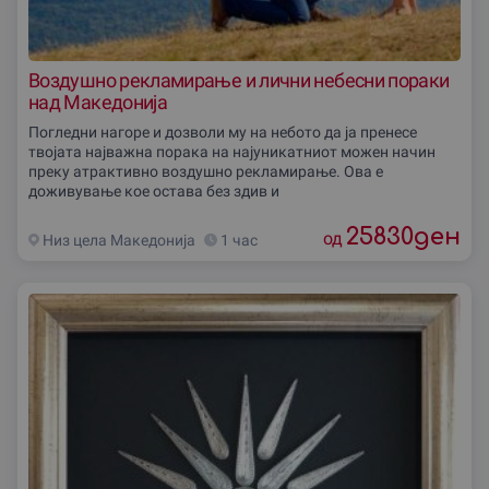
Воздушно рекламирање и лични небесни пораки
над Македонија
Погледни нагоре и дозволи му на небото да ја пренесе
твојата најважна порака на најуникатниот можен начин
преку атрактивно воздушно рекламирање. Ова е
доживување кое остава без здив и
25830
ден
од
Низ цела Македониjа
1 час