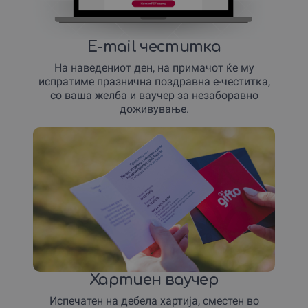
E-mail честитка
На наведениот ден, на примачот ќе му
испратиме празнична поздравна е-честитка,
со ваша желба и ваучер за незаборавно
доживување.
Хартиен ваучер
Испечатен на дебела хартија, сместен во