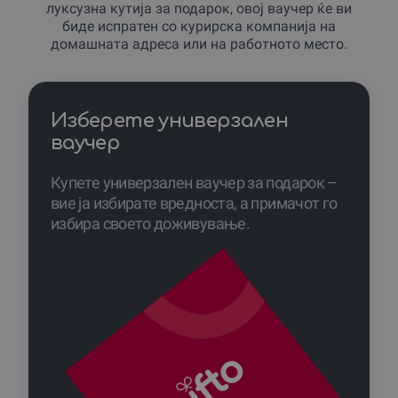
луксузна кутија за подарок, овој ваучер ќе ви
биде испратен со курирска компанија на
домашната адреса или на работното место.
Изберете универзален
ваучер
Купете универзален ваучер за подарок –
вие ја избирате вредноста, а примачот го
избира своето доживување.