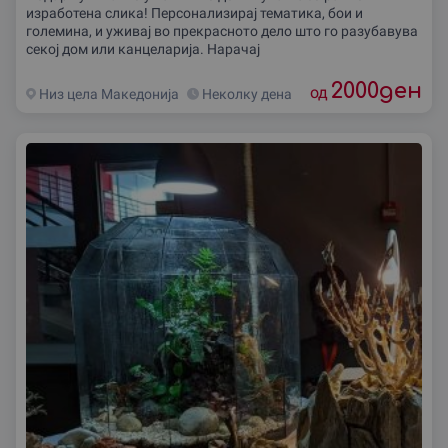
изработена слика! Персонализирај тематика, бои и
големина, и уживај во прекрасното дело што го разубавува
секој дом или канцеларија. Нарачај
2000
ден
од
Низ цела Македониjа
Неколку дена