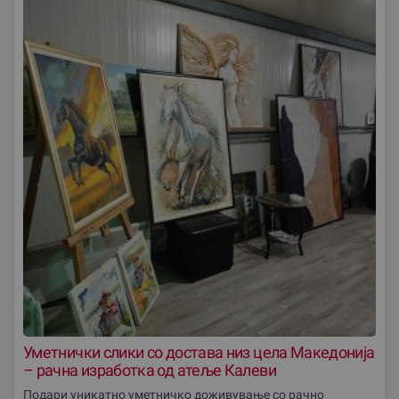
Уметнички слики со достава низ цела Македониjа
– рачна изработка од атеље Калеви
Подари уникатно уметничко доживување со рачно