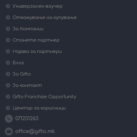
Универзален ваучер
Откажување на купување
За Компании
Станете партнер
Најава за партнери
Блог
За Gifto
За контакт
Gifto Franchise Opportunity
Центар за корисници
071231263
office@gifto.mk