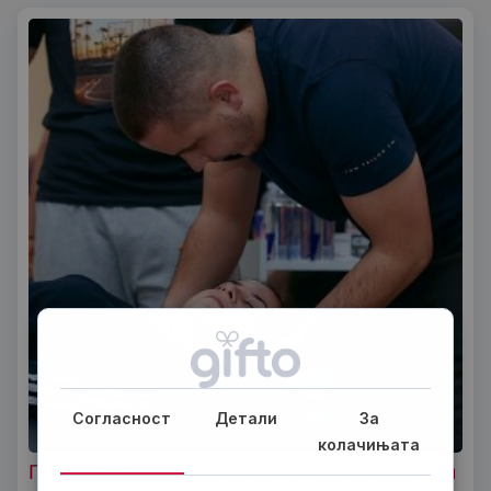
Согласност
Детали
За
колачињата
Професионална масажа во Физионова во Прилеп