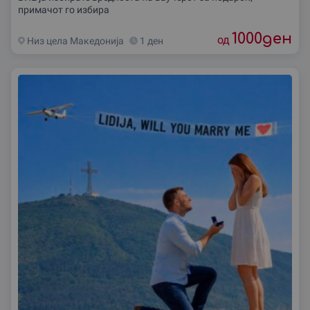
примачот го избира
1000
ден
од
Низ цела Македониjа
1 ден