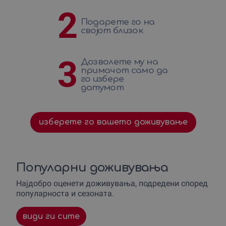
2
Подарете го на
својот близок
3
Дозволете му на
примачот само да
го избере
датумот
изберете го вашето доживување
Популарни доживувања
Најдобро оценети доживувања, подредени според
популарноста и сезоната.
види ги сите