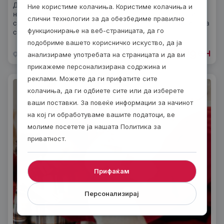
Дозволете му на телото да ја почувствува слободата од
Ние користиме колачиња. Користиме колачиња и
напнатоста со професионалните терапевтски третмани во
слични технологии за да обезбедиме правилно
срцето на Прилеп. Ова доживување е совршена прилика да
функционирање на веб-страницата, да го
си подарите себеси или на вашите
подобриме вашето корисничко искуство, да ја
950
ден
од
Прилеп
1 час
анализираме употребата на страницата и да ви
прикажеме персонализирана содржина и
реклами. Можете да ги прифатите сите
колачиња, да ги одбиете сите или да изберете
ваши поставки. За повеќе информации за начинот
на кој ги обработуваме вашите податоци, ве
молиме посетете ја нашата Политика за
приватност.
Прифаќам
Персонализирај