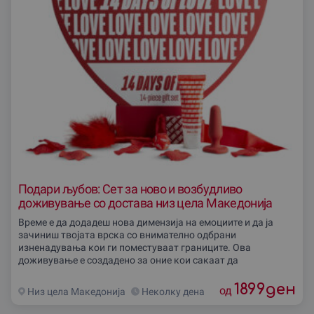
Подари љубов: Сет за ново и возбудливо
доживување со достава низ цела Македонија
Време е да додадеш нова димензија на емоциите и да ја
зачиниш твојата врска со внимателно одбрани
изненадувања кои ги поместуваат границите. Ова
доживување е создадено за оние кои сакаат да
1899
ден
од
Низ цела Македониjа
Неколку дена