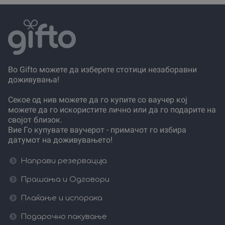
Во Gifto можете да изберете стотици незаборавни
доживувања!
Секое од нив можете да го купите со ваучер кој
можете да го искористите лично или да го подарите на
својот близок.
Вие Го купувате ваучерот - примачот го избира
датумот на доживувањето!
Направи резервација
Прашања и Одговори
Плаќање и испорака
Подарочно пакување