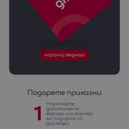
нарачај веднаш
Подарете приказни
Нарачајте
1
дигитален е-
ваучер или ваучер
за подарок со
достава