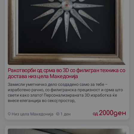
Ракотворби од срма во 3D со филигран техника со
достава низ цела Македониjа
Замисли уметничко дело создадено само за тебе –
изработено рачно, со филигранска прецизност и срма што
свети како злато! Персонализираната 3D изработка ќе
внесе елеганција во секој простор,
2000
ден
од
Низ цела Македониjа
1 ден