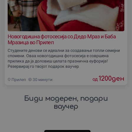
Новогодишна фотосесија со Дедо Мраз и Баба
Мразица во Прилеп
Студените денови се идеални за создавање топли семејни
спомени. Oваа новогодишна фотосесија е совршена
прилика да ја доловиш целата празнична еуфорија!
Резервирај го твојот подарок ваучер
1200
ден
од
Прилеп
30 минути
Биди модерен, подари
ваучер