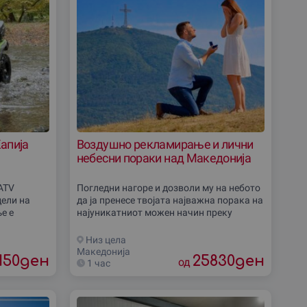
апија
Воздушно рекламирање и лични
небесни пораки над Македонија
ATV
Погледни нагоре и дозволи му на небото
дели на
да ја пренесе твојата најважна порака на
е е
најуникатниот можен начин преку
ш дивата
атрактивно воздушно рекламирање. Ова
од
е доживување кое остава без здив и
Низ цела
Македониjа
150
ден
25830
ден
од
1 час