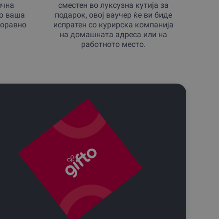
ична
сместен во луксузна кутија за
со ваша
подарок, овој ваучер ќе ви биде
боравно
испратен со курирска компанија
на домашната адреса или на
работното место.