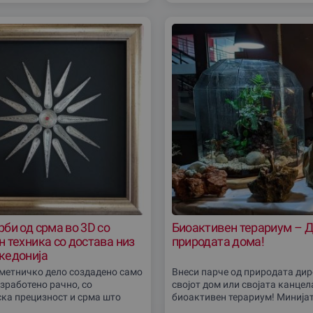
би од срма во 3D со
Биоактивен терариум – Д
 техника со достава низ
природата дома!
кедониjа
метничко дело создадено само
Внеси парче од природата дир
изработено рачно, со
својот дом или своjата канцел
ка прецизност и срма што
биоактивен терариум! Минијат
о злато! Персонализираната 3D
систем кој самиот се одржува,