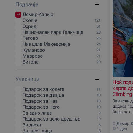
Подрачjе
20 минути
1
3 часа
1
Демир-Капиjа
30 минути
1
Скопjе
121
4 часа
1
Охрид
51
40 минути
1
Национален парк Галичица
28
45 минути
1
Тетово
26
5 минути
1
Низ цела Македониjа
24
5 часа
1
Куманово
21
50 минути
1
Маврово
21
6 часа
1
Битола
20
70 минути
1
Крива Паланка
20
80 минути
1
Национален парк Маврово
20
90 минути
1
Учесници
Кочани
19
Ноќ под 
Викенд
1
Кавадарци
17
карпа до
Подарок за колега
11
Национален парк Пелистер
17
Climbing
Подарок за двајца
10
Струга
17
Подарок за Неа
Замисли д
10
Берово
16
додека под
Подарок за Него
10
Делчево
16
блескаат 
За едно лице
9
Крушево
16
оние што 
Подарок за цело друштво
9
Гостивар
15
животот н
Демир-К
За десет
8
Неготино
15
1 ден
За шест лица
8