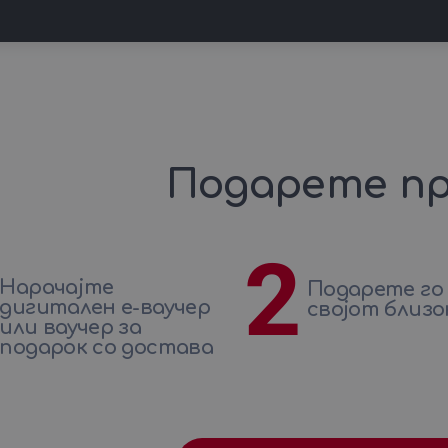
Подарете пр
2
Нарачајте
Подарете го
дигитален е-ваучер
својот близо
или ваучер за
подарок со достава