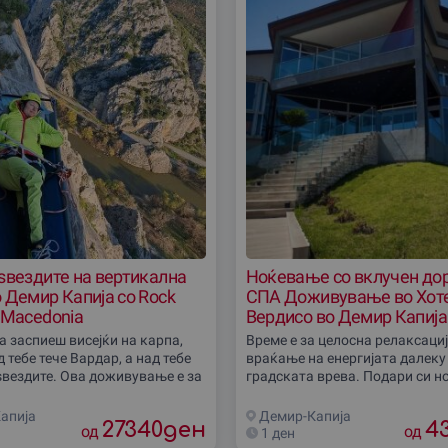
ѕвездите на вертикална
Ноќевање со вклучен дор
 Демир Капија со Rock
СПА Доживување во Хот
 Macedonia
Вердисо во Демир Капија
а заспиеш висејќи на карпа,
Време е за целосна релаксациј
 тебе тече Вардар, а над тебе
враќање на енергијата далеку
ѕвездите. Ова доживување е за
градската врева. Подари си н
сакаат да го почувствуваат
прегратката на Демир Капија,
а алпинистите, но со доза на
те чека ексклузивно СПА дож
апиjа
Демир-Капиjа
27340
ден
4
од
двајца
од
1 ден