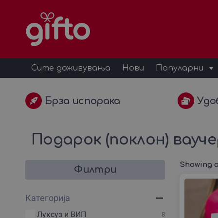
Сите доживувања
Нови
Популарни
Брза испорака
Удо
Подарок (поклон) вауч
Showing al
Филтри
Категорија
Луксуз и ВИП
8