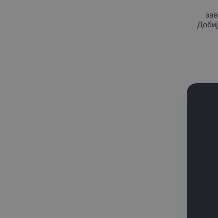
Скокање со банџи
1
зав
Сликање и вино
1
Добиј
Спортско и екстремно возење
1
Стрелање
1
Училиште за скијање и
1
сноубординг
Час по пилотирање на авион
1