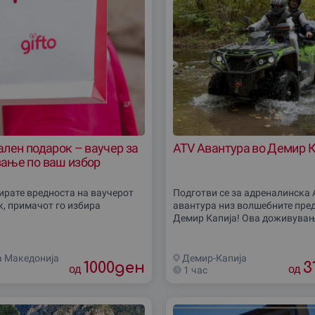
лен подарок – ваучер за
ATV Авантура во Демир К
ање по ваш избор
бирате вредноста на ваучерот
Подготви се за адреналинска 
к, примачот го избира
авантура низ волшебните пре
Демир Капија! Ова доживувањ
совршен начин да ја истражи
македонска природа, далеку 
градската врева, возејќи ги
а Македониjа
Демир-Капиjа
1000
ден
3
од
од
1 час