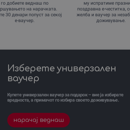
го добиете веднаш по
му испратиме празн
ршувањето на нарачката.
поздравна е-честитка, 
те 30 денари попуст за секој
желба и ваучер за неза
е-ваучер.
доживување.
Изберете универзален
ваучер
Купете универзален ваучер за подарок – вие ја избирате
вредноста, а примачот го избира своето доживување.
нарачај веднаш