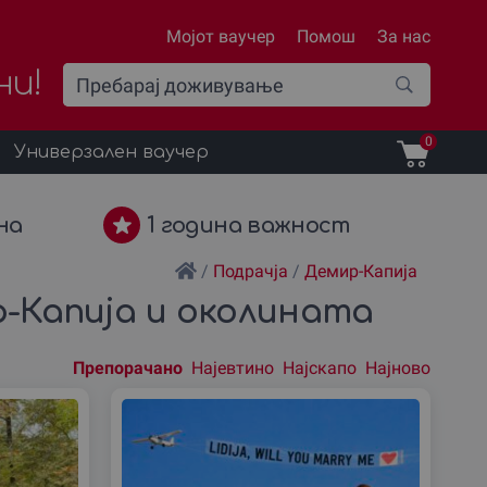
Мојот ваучер
Помош
За нас
ни!
0
Универзален ваучер
на
1 година важност
/
Подрачја
/
Демир-Капиjа
р-Капиjа и околината
Препорачано
Најевтино
Најскапо
Најново
Подреди
според: