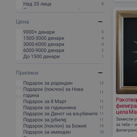
Велес
14
Над 20 лица
8
Гевгелиjа
14
Подарок за целото семејство
8
Прилеп
14
За осум лица
7
Струмица
14
Цена
За пет лица
7
Виница
13
За три лица
7
Грциjа
13
9000+ денари
5
За четири лица
7
Кратово
13
1500-3000 денари
4
За трудници
6
Македонска Каменица
13
3000-6000 денари
4
Подарок за дете
6
Македонски Брод
13
6000-9000 денари
2
Подарок за тинејџер
6
Штип
13
До 1500 денари
1
Валандово
12
Дебар
12
Прилики
Доjран
12
Кичево
12
Подарок за роденден
12
Пробиштип
12
Подарок (поклон) за Нова
Радовиш
12
11
година
Свети-Николе
12
Ракотвор
Подарок за 8 Март
11
филигран
Подарок за годишнина
11
цела Ма
Подарок за Денот на вљубените
11
Замисли у
Подарок за јубилеј
11
за тебе – 
Подарок (поклон) за Божиќ
10
филигранс
Подарок за именден
10
свети как