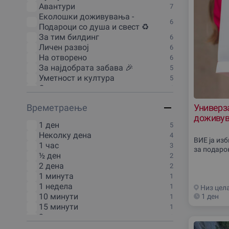
Авантури
7
Еколошки доживувања -
6
Подароци со душа и свест ♻️
За тим билдинг
6
Личен развој
6
На отворено
6
За наjдобрата забава 🎉
5
Уметност и култура
5
Одмор и викенд
4
Курсеви и обуки
4
Времетраење
Универза
Спорт и Фитнес
4
доживув
Дегустации и гурманско
1 ден
3
5
доживување
Неколку дена
4
Масажи и SPA
3
ВИЕ ја из
1 час
3
Туризам и патувања
за подаро
3
½ ден
2
Зимски доживувања
1
2 дена
2
Кулинарски задоволства
1
1 минута
1
Онлајн доживувања
1
1 недела
1
Низ цел
10 минути
1 ден
1
15 минути
1
2 часа
1
2:30 часа
1