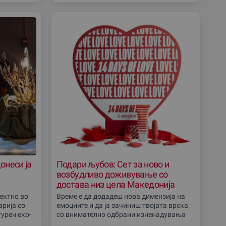
онеси ја
Подари љубов: Сет за ново и
возбудливо доживување со
достава низ цела Македонија
ектно во
Време е да додадеш нова димензија на
ариjа со
емоциите и да ја зачиниш твојата врска
урен еко-
со внимателно одбрани изненадувања
 со тропски
кои ги поместуваат границите. Ова