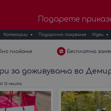
Подарете приказ
Категории
Подарочно пакување
Идеи
бно плаќање
Бесплатна заме
ери за доживувања во Деми
l 12 results