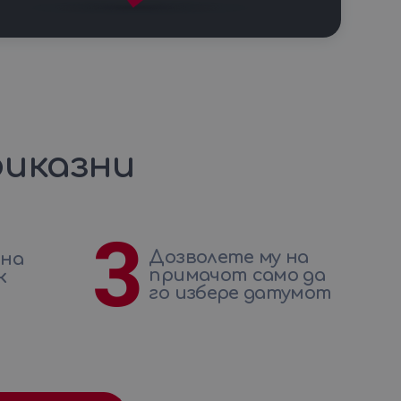
иказни
3
Дозволете му на
 на
примачот само да
к
го избере датумот