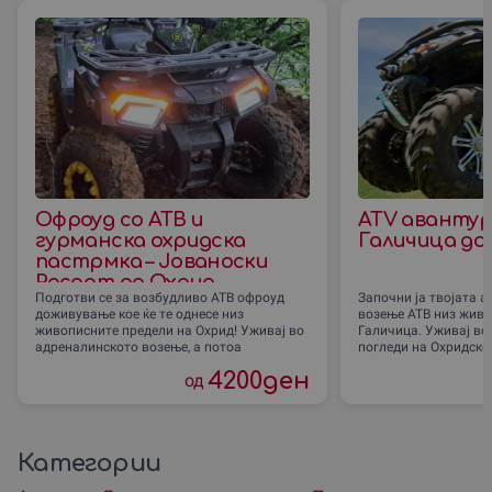
Офроуд со АТВ и
ATV авантур
гурманска охридска
Галичица до
пастрмка – Јованоски
Ресорт до Охрид
Подготви се за возбудливо АТВ офроуд
Започни ја твојата а
доживување кое ќе те однесе низ
возење АТВ низ живо
живописните предели на Охрид! Уживај во
Галичица. Уживај во
адреналинското возење, а потоа
погледи на Охридско
4200
ден
од
Категории