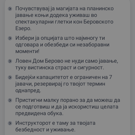
Почувствувај ја магијата на планинско
јавање коњи додека уживаш во
спектакуларни глетки кон Беровското
Езеро.
Избери ја опцијата што најмногу ти
одговара и обезбеди си незаборавни
моменти!
Ловен Дом Берово не нуди само јавање,
туку вистинска страст и сигурност.
Бидејќи капацитетот е ограничен на 7
јавачи, резервирај го твојот термин
однапред.
Пристигни малку порано за да можеш да
се подготвиш и да ја искористиш целата
предвидена обука.
Инструкторот е таму за твојата
безбедност и уживање.