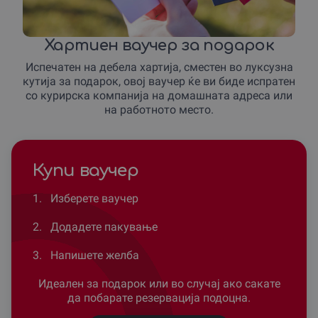
Хартиен ваучер за подарок
Испечатен на дебела хартија, сместен во луксузна
кутија за подарок, овој ваучер ќе ви биде испратен
со курирска компанија на домашната адреса или
на работното место.
Купи ваучер
1.
Изберете ваучер
2.
Додадете пакување
3.
Напишете желба
Идеален за подарок или во случај ако сакате
да побарате резервација подоцна.