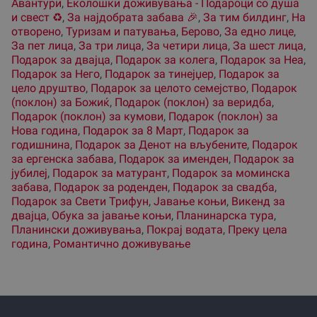
Авантури
,
Еколошки доживувања - Подароци со душа
и свест ♻️
,
За наjдобрата забава 🎉
,
За тим билдинг
,
На
отворено
,
Туризам и патувања
,
Берово
,
За едно лице
,
За пет лица
,
За три лица
,
За четири лица
,
За шест лица
,
Подарок за двајца
,
Подарок за колега
,
Подарок за Неа
,
Подарок за Него
,
Подарок за тинејџер
,
Подарок за
цело друштво
,
Подарок за целото семејство
,
Подарок
(поклон) за Божиќ
,
Подарок (поклон) за веридба
,
Подарок (поклон) за кумови
,
Подарок (поклон) за
Нова година
,
Подарок за 8 Март
,
Подарок за
годишнина
,
Подарок за Денот на вљубените
,
Подарок
за ергенска забава
,
Подарок за именден
,
Подарок за
јубилеј
,
Подарок за матурант
,
Подарок за моминска
забава
,
Подарок за роденден
,
Подарок за свадба
,
Подарок за Свети Трифун
,
Jавање коњи
,
Викенд за
двајца
,
Обука за јавање коњи
,
Планинарска тура
,
Планински доживувања
,
Покрај водата
,
Преку цела
година
,
Романтично доживување