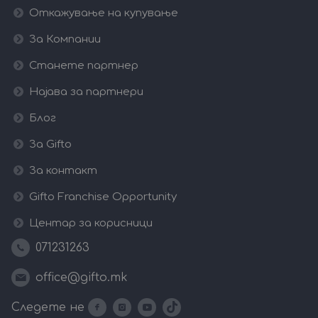
Откажување на купување
За Компании
Станете партнер
Најава за партнери
Блог
За Gifto
За контакт
Gifto Franchise Opportunity
Центар за корисници
071231263
office@gifto.mk
Следете не