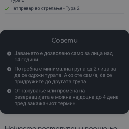
Тура 2
во погледите.
Натпревар во стрелање - Тура 2
По 15-минутната обука, започнува самото јавање со
водич, а за време на паузата, ќе се освежиш со вкусен
домашен сок од шумски плодови и кафе.
Совршена емоција за оние кои имаат ограничен
временски период.
Совети
Тура 2. Целодневен Пикник и Авантура (околу 5 часа):
Јавањето е дозволено само за лица над
За оние кои сакаат подлабока авантура и вистинско
14 години.
планинско доживување, ова е вистинскиот избор!
Потребна е минимална група од 2 лица за
По неколку часа јавање низ прекрасни терени, паузата
да се одржи турата. Ако сте сам/а, ќе се
е организирана на автентично бачило.
придружите до другата група.
Те очекува вистински планински ручек со скара,
Откажување или промена на
традиционален зелник, домашно овчо сирење, ајвар и
резервацијата е можна најдоцна до 4 дена
салата, придружено со пијалок.
пред закажаниот термин.
Како бонус, можеш да учествуваш во натпревар за
стрелање со воздушни пушки – забава
загарантирана!
Најчесто поставувани прашања