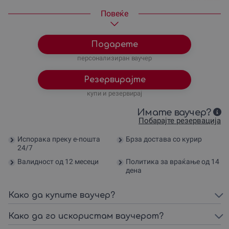
пикник за 3 лица
Повеќе
Подарете
персонализиран ваучер
Резервирајте
купи и резервирај
Имате ваучер?
Побарајте резервација
Испорака преку е-пошта
Брза достава со курир
24/7
Валидност од 12 месеци
Политика за враќање од 14
дена
Како да купите ваучер?
Како да го искористам ваучерот?