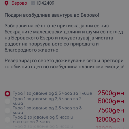
Берово
ID42409
Подари возбудлива авантура во Берово!
Заборави на сè што те притиска, јавни се низ
бескрајните малешевски долини и шуми со поглед
на Беровското Езеро и почувствувај ја чистата
радост на поврзувањето со природата и
благородното животно.
Резервирај го своето доживување сега и претвори
го обичниот ден во возбудлива планинска емоција!
2500
ден
Тура 1 за јавање од 2,5 часа за 1 лице
Тура 1 за јавање од 2,5 часа за 2
5000
ден
лица
Тура 1 за јавање од 2,5 часа за 3
7500
ден
лица
Тура 2 за јавање од 5 часа и
12000
ден
пикник за 2 лица
Тура 2 за јавање од 5 часа и
18000
ден