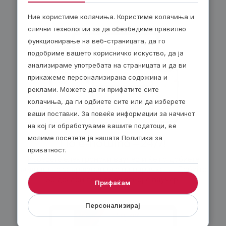
слободата на седлото.
Ние користиме колачиња. Користиме колачиња и
Не чекај! Дојде време за Твојата планинска авантура!
слични технологии за да обезбедиме правилно
функционирање на веб-страницата, да го
Овој подарок ваучер е твојата карта за незаборавен
ден во Берово.
подобриме вашето корисничко искуство, да ја
анализираме употребата на страницата и да ви
Без разлика дали го купуваш за себе за да се
прикажеме персонализирана содржина и
опуштиш и наполниш батерии или како оригинален
реклами. Можете да ги прифатите сите
подарок за некој драг, ова доживување ќе остави
длабока трага.
колачиња, да ги одбиете сите или да изберете
ваши поставки. За повеќе информации за начинот
Резервирај ја твојата тура сега и дозволи тимот на
на кој ги обработуваме вашите податоци, ве
партнерот да те поведе на патека полна со убавина,
молиме посетете ја нашата Политика за
чиста емоција и авантуристички дух!
По е-пошта – 24/7!
приватност.
Купи го ваучерот и препушти се на магијата на
Изберете електронски ваучер и ќе го добиете
јавањето!
веднаш по завршувањето на нарачката. Добијте
30 денари попуст за секој е-ваучер.
Прифаќам
Персонализирај