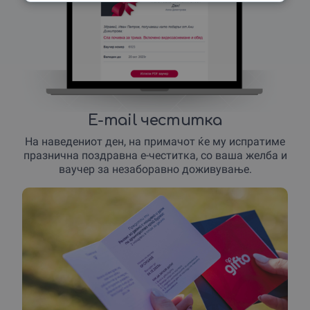
E-mail честитка
На наведениот ден, на примачот ќе му испратиме
празнична поздравна е-честитка, со ваша желба и
ваучер за незаборавно доживување.