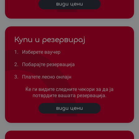
види цени
Купи и резервирај
1.
Изберете ваучер
2.
Побарајте резервација
3.
Платете лесно онлајн
Ќе ги видите следните чекори за да ја
потврдите вашата резервација.
види цени