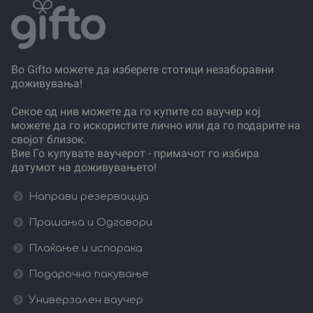
Во Gifto можете да изберете стотици незаборавни
доживувања!
Секое од нив можете да го купите со ваучер кој
можете да го искористите лично или да го подарите на
својот близок.
Вие Го купувате ваучерот - примачот го избира
датумот на доживувањето!
Направи резервација
Прашања и Одговори
Плаќање и испорака
Подарочно пакување
Универзален ваучер