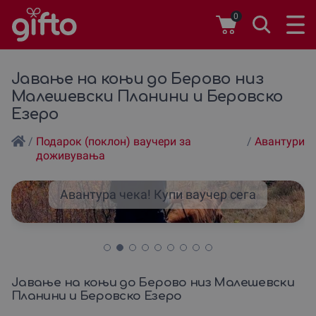
0
Јавање на коњи до Берово низ
Малешевски Планини и Беровско
Езеро
/
Подарок (поклон) ваучери за
/
Авантури
доживувања
Авантура чека! Купи ваучер сега
Јавање на коњи до Берово низ Малешевски
Планини и Беровско Езеро