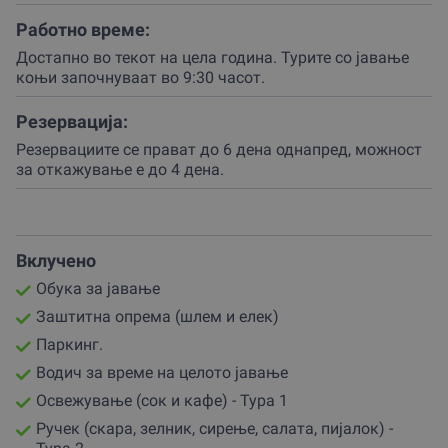
Ќе ја почувствуваш слободата, ќе ја зајакнеш
Работно време:
довербата и ќе искусиш вистинска авантура на седло.
Достапно во текот на цела година. Турите со јавање
Твојата авантура со коњи започнува во објектот на
коњи започнуваат во 9:30 часот.
партнерот „Berovo Horse Riding“ во близина на Ловен
Дом Берово.
Резервација:
Пред да се качиш на седлото, ќе добиеш кратка, но
Резервациите се прават до 6 дена однапред, можност
суштинска обука за јавање и потребната заштитна
за откажување е до 4 дена.
опрема (шлем и елек) од инструкторот.
Не треба да имаш претходно искуство – партнерот ќе
се погрижи да се чувствуваш сигурно и подготвено.
Вклучено
Целата група ја сочинуваат максимум 7 гости, плус
Обука за јавање
водичот, што овозможува персонализиран пристап и
Заштитна опрема (шлем и елек)
максимална безбедност за време на целото
доживување.
Паркинг.
Водич за време на целото јавање
Партнерот ти нуди две фантастични опции:
Освежување (сок и кафе) - Тура 1
Тура 1 за кратко Освежување (околу 2,5 часа): Оваа
Ручек (скара, зелник, сирење, салата, пијалок) -
тура е одлична за брз налет на адреналин и уживање