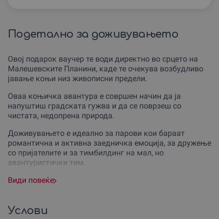
Подетално за доживувањето
Овој подарок ваучер те води директно во срцето на
Малешевските Планини, каде те очекува возбудливо
јавање коњи низ живописни предели.
Оваа коњичка авантура е совршен начин да ја
напуштиш градската гужва и да се поврзеш со
чистата, недопрена природа.
Доживувањето е идеално за парови кои бараат
романтична и активна заедничка емоција, за дружење
со пријателите и за тимбилдинг на мал, но
авантуристички тим.
Тоа е исклучителен подарок за роденден, годишнина,
Види повеќе
или за прослава на успех – бидејќи најдобрите
подароци се секогаш оние кои создаваат трајни
спомени.
Услови