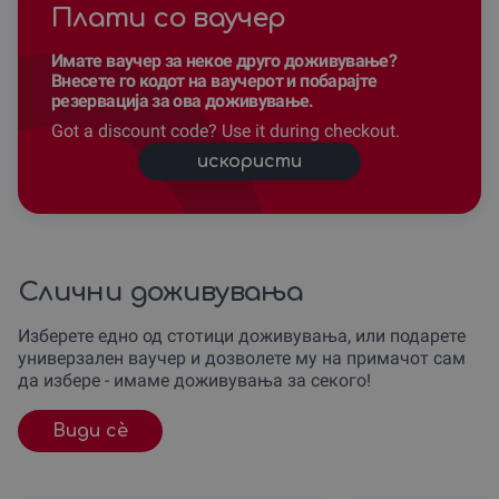
Плати со ваучер
Имате ваучер за некое друго доживување?
Внесете го кодот на ваучерот и побарајте
резервација за ова доживување.
Got a discount code? Use it during checkout.
искористи
Слични доживувања
Изберете едно од стотици доживувања, или подарете
универзален ваучер и дозволете му на примачот сам
да избере - имаме доживувања за секого!
Види сè