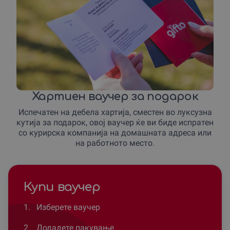
Хартиен ваучер за подарок
Испечатен на дебела хартија, сместен во луксузна
кутија за подарок, овој ваучер ќе ви биде испратен
со курирска компанија на домашната адреса или
на работното место.
Купи ваучер
1.
Изберете ваучер
2.
Додадете пакување