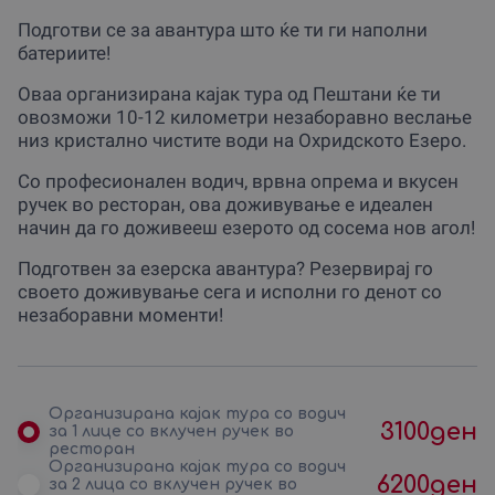
Подготви се за авантура што ќе ти ги наполни
батериите!
Оваа организирана кајак тура од Пештани ќе ти
овозможи 10-12 километри незаборавно веслање
низ кристално чистите води на Охридското Езеро.
Со професионален водич, врвна опрема и вкусен
ручек во ресторан, ова доживување е идеален
начин да го доживееш езерото од сосема нов агол!
Подготвен за езерска авантура? Резервирај го
своето доживување сега и исполни го денот со
незаборавни моменти!
Организирана каjак тура со водич
3100
ден
за 1 лице со вклучен ручек во
ресторан
Организирана каjак тура со водич
6200
ден
за 2 лица со вклучен ручек во