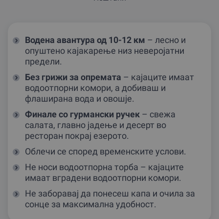
Водена авантура од 10-12 км
– лесно и
опуштено кајакарење низ неверојатни
предели.
Без грижи за опремата
– кајаците имаат
водоотпорни комори, а добиваш и
флаширана вода и овошје.
Финале со гурмански ручек
– свежа
салата, главно јадење и десерт во
ресторан покрај езерото.
Облечи се според временските услови.
Не носи водоотпорна торба – кајаците
имаат вградени водоотпорни комори.
Не заборавај да понесеш капа и очила за
сонце за максимална удобност.