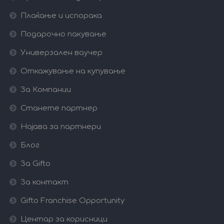
Плаќање и испорака
Подарочно пакување
Универзален ваучер
Откажување на купување
За Компании
Станете партнер
Најава за партнери
Блог
За Gifto
За контакт
Gifto Franchise Opportunity
Центар за корисници