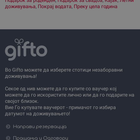
Подарок за роденден
,
Подарок за свадба
,
Кајак
,
Летни
доживувања
,
Покрај водата
,
Преку цела година
Во Gifto можете да изберете стотици незаборавни
доживувања!
Секое од нив можете да го купите со ваучер кој
можете да го искористите лично или да го подарите на
својот близок.
Вие Го купувате ваучерот - примачот го избира
датумот на доживувањето!
Направи резервација
Прашања и Одговори