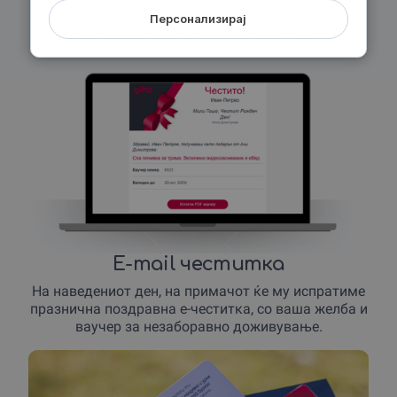
веднаш по завршувањето на нарачката. Добијте
Персонализирај
30 денари попуст за секој е-ваучер.
E-mail честитка
На наведениот ден, на примачот ќе му испратиме
празнична поздравна е-честитка, со ваша желба и
ваучер за незаборавно доживување.