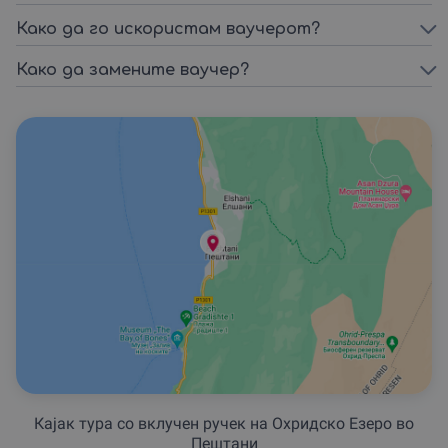
Како да го искористам ваучерот?
Како да замените ваучер?
Кајак тура со вклучен ручек на Охридско Езеро во
Пештани