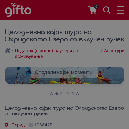
0
Целодневна кајак тура на
Охридското Езеро со вклучен ручек
/
Подарок (поклон) ваучери за
/
Авантури
доживувања
Сподели кајак моменти!
Целодневна кајак тура на Охридското Езеро
со вклучен ручек
Охрид
ID38420