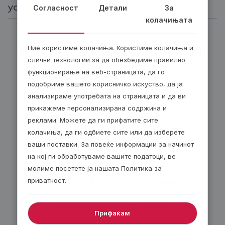
услови?
Согласност
Детали
За
колачињата
Ние користиме колачиња. Користиме колачиња и
Биди модерен, подари ваучер
слични технологии за да обезбедиме правилно
функционирање на веб-страницата, да го
подобриме вашето корисничко искуство, да ја
анализираме употребата на страницата и да ви
прикажеме персонализирана содржина и
реклами. Можете да ги прифатите сите
колачиња, да ги одбиете сите или да изберете
ваши поставки. За повеќе информации за начинот
на кој ги обработуваме вашите податоци, ве
молиме посетете ја нашата Политика за
приватност.
По е-пошта – 24/7!
Прифаќам
Изберете електронски ваучер и ќе го добиете