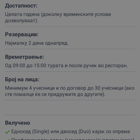
освежување со флаширана вода и овошје.
Достапност:
Ова е идеално време за фотографирање, бидејќи
Целата година (доколку временските услови
пејзажите се навистина магични.
дозволуваат).
Кога ќе пристигнеме на крајната дестинација, ќе
Резервации:
следува совршен завршеток – ручек во ресторан со
свежа салата, главно јадење и вкусен десерт.
Најмалку 2 дена однапред.
Пијалоците не се вклучени, па можеш да си одбереш
Времетраење:
што ти одговара.
Од 09:00 до 15:00 турата и после ручек во ресторан.
Оваа тура е идеална за сите – парови што сакаат
романтично бегство, семејства со деца (минимална
Број на лица:
возраст 5 години со родител), пријатели што бараат
Минимум 4 учесници и по договор до 30 учесници (ако
активна дружба или љубители на природата што
сте помалце ќе се придружите до другите).
сакаат да уживаат во вода.
Резервирај и заплови во нова авантура!
Не чекај повеќе!
Вклучено
Купи ваучер за себе или подари незаборавно
Едносед (Single) или двосед (Duo) каjак со опрема
доживување на некого што го сакаш.