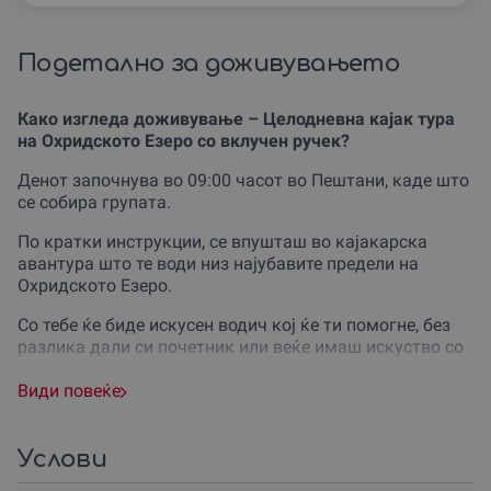
Подетално за доживувањето
Како изгледа доживување – Целодневна кајак тура
на Охридското Езеро со вклучен ручек?
Денот започнува во 09:00 часот во Пештани, каде што
се собира групата.
По кратки инструкции, се впушташ во кајакарска
авантура што те води низ најубавите предели на
Охридското Езеро.
Со тебе ќе биде искусен водич кој ќе ти помогне, без
разлика дали си почетник или веќе имаш искуство со
кајак.
Види повеќе
Турата трае до 15:00 часот, при што ќе имаш доволно
време за уживање во мирот на природата.
Услови
Ќе направиме неколку кратки паузи за одмор и