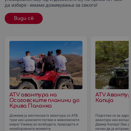
да избере - имаме доживувања за секого!
Види сè
ATV авантура на
ATV Авантур
Осоговските планини до
Капија
Крива Паланка
Доживеј ја вистинската авантура со АТВ
Подготви се за адре
тури низ шумските патеки и живописните
авантура низ волшеб
езера! Уживај во возбудата, природата и
Демир Капија! Ова 
незаборавните моменти
начин да ја истражи