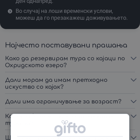
ден однапред.
Во случај на лоши временски услови,
можеш да го презакажеш доживувањето.
Најчесто поставувани прашања
Како да резервирам тура со каjаци по
Охридското езеро?
Дали морам да имам претходно
искуство со кајак?
Дали има ограничување за возраст?
Колку луѓе може да учествуваат во
турата?
Што ако врне или има лоши временски