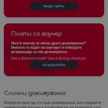
види цени
Плати со ваучер
Имате ваучер за некое друго доживување?
Внесете го кодот на ваучерот и побарајте
резервација за ова доживување.
Got a discount code? Use it during checkout.
искористи
Слични доживувања
Изберете едно од стотици доживувања, или подарете
универзален ваучер и дозволете му на примачот сам