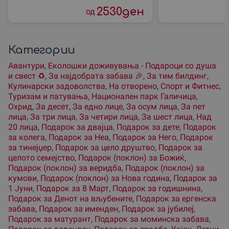
2530
ден
од
Категории
Авантури
,
Еколошки доживувања - Подароци со душа
и свест ♻️
,
За наjдобрата забава 🎉
,
За тим билдинг
,
Кулинарски задоволства
,
На отворено
,
Спорт и Фитнес
,
Туризам и патувања
,
Национален парк Галичица
,
Охрид
,
За десет
,
За едно лице
,
За осум лица
,
За пет
лица
,
За три лица
,
За четири лица
,
За шест лица
,
Над
20 лица
,
Подарок за двајца
,
Подарок за дете
,
Подарок
за колега
,
Подарок за Неа
,
Подарок за Него
,
Подарок
за тинејџер
,
Подарок за цело друштво
,
Подарок за
целото семејство
,
Подарок (поклон) за Божиќ
,
Подарок (поклон) за веридба
,
Подарок (поклон) за
кумови
,
Подарок (поклон) за Нова година
,
Подарок за
1 Јуни
,
Подарок за 8 Март
,
Подарок за годишнина
,
Подарок за Денот на вљубените
,
Подарок за ергенска
забава
,
Подарок за именден
,
Подарок за јубилеј
,
Подарок за матурант
,
Подарок за моминска забава
,